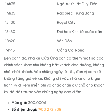
14h35
Ngã tư Khuất Duy Tiến
14h35
Rạp xiếc Trung ương
15h00
Royal City
15h30
Đại học Kinh tế quốc dân
18h20
Vân Đồn
19h45
Cảng Cái Rồng
Bên cạnh đó, nhà xe Cửa Ông còn có thêm một số các
chính sách khác như không bắt khách dọc đường, không
nhồi nhét khách. Vào những ngày lễ tết, đơn vị cam kết
không tăng giá vé xe. Không chỉ vậy, nhà xe cho kí gửi
hành ký đi kèm miễn phí và chắc chắn giữ chỗ cho khách
khi đã đặt trước vào những ngày cao điểm.
Mức giá:
300.000đ
Số điện thoại:
1900 272 708