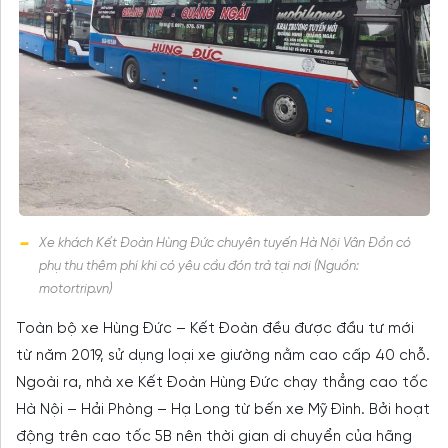
Xe khách Kết Đoàn Hùng Đức chuyên tuyến Hà Nội Vân Đồn có
phụ thu thêm phí khi có yêu cầu đón trả tại nơi (Nguồn:
motortrip.vn)
Toàn bộ xe Hùng Đức – Kết Đoàn đều được đầu tư mới
từ năm 2019, sử dụng loại xe giường nằm cao cấp 40 chỗ.
Ngoài ra, nhà xe Kết Đoàn Hùng Đức chạy thẳng cao tốc
Hà Nội – Hải Phòng – Hạ Long từ bến xe Mỹ Đình. Bởi hoạt
động trên cao tốc 5B nên thời gian di chuyển của hãng