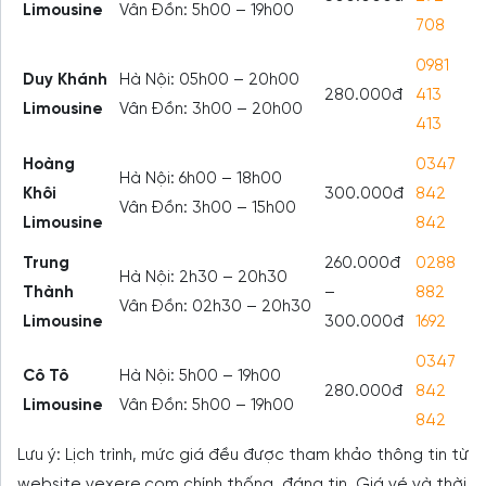
Limousine
Vân Đồn: 5h00 – 19h00
708
0981
Duy Khánh
Hà Nội: 05h00 – 20h00
280.000đ
413
Limousine
Vân Đồn: 3h00 – 20h00
413
Hoàng
0347
Hà Nội: 6h00 – 18h00
Khôi
300.000đ
842
Vân Đồn: 3h00 – 15h00
Limousine
842
Trung
260.000đ
0288
Hà Nội: 2h30 – 20h30
Thành
–
882
Vân Đồn: 02h30 – 20h30
Limousine
300.000đ
1692
0347
Cô Tô
Hà Nội: 5h00 – 19h00
280.000đ
842
Limousine
Vân Đồn: 5h00 – 19h00
842
Lưu ý: Lịch trình, mức giá đều được tham khảo thông tin từ
website vexere.com chính thống, đáng tin. Giá vé và thời