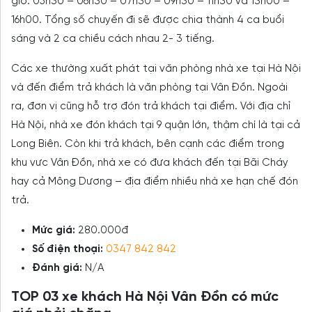
giờ: 05h30 – 06h30 – 07h30 – 09h30 – 11h30 và 13h00 –
16h00. Tổng số chuyến đi sẽ được chia thành 4 ca buổi
sáng và 2 ca chiều cách nhau 2- 3 tiếng.
Các xe thường xuất phát tại văn phòng nhà xe tại Hà Nội
và đến điểm trả khách là văn phòng tại Vân Đồn. Ngoài
ra, đơn vị cũng hỗ trợ đón trả khách tại điểm. Với địa chỉ
Hà Nội, nhà xe đón khách tại 9 quận lớn, thậm chí là tại cả
Long Biên. Còn khi trả khách, bên cạnh các điểm trong
khu vưc Vân Đồn, nhà xe có đưa khách đến tại Bãi Cháy
hay cả Mông Dương – địa điểm nhiều nhà xe hạn chế đón
trả.
Mức giá:
280.000đ
Số điện thoại:
0347 842 842
Đánh giá:
N/A
TOP 03 xe khách Hà Nội Vân Đồn có mức