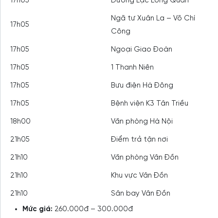
17h05
Đường Lạc Long Quân
Ngã tư Xuân La – Võ Chí
17h05
Công
17h05
Ngoại Giao Đoàn
17h05
1 Thanh Niên
17h05
Bưu điện Hà Đông
17h05
Bệnh viện K3 Tân Triều
18h00
Văn phòng Hà Nội
21h05
Điểm trả tận nơi
21h10
Văn phòng Vân Đồn
21h10
Khu vực Vân Đồn
21h10
Sân bay Vân Đồn
Mức giá:
260.000đ – 300.000đ