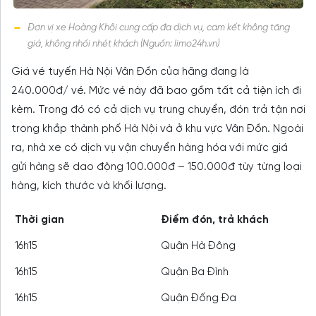
Đơn vị xe Hoàng Khôi cung cấp đa dịch vụ, cam kết không tăng
giá, không nhồi nhét khách (Nguồn: limo24h.vn)
Giá vé tuyến Hà Nội Vân Đồn của hãng đang là
240.000đ/ vé. Mức vé này đã bao gồm tất cả tiện ích đi
kèm. Trong đó có cả dịch vụ trung chuyển, đón trả tận nơi
trong khắp thành phố Hà Nội và ở khu vực Vân Đồn. Ngoài
ra, nhà xe có dịch vụ vận chuyển hàng hóa với mức giá
gửi hàng sẽ dao động 100.000đ – 150.000đ tùy từng loại
hàng, kích thước và khối lượng.
Thời gian
Điểm đón, trả khách
16h15
Quận Hà Đông
16h15
Quận Ba Đình
16h15
Quận Đống Đa