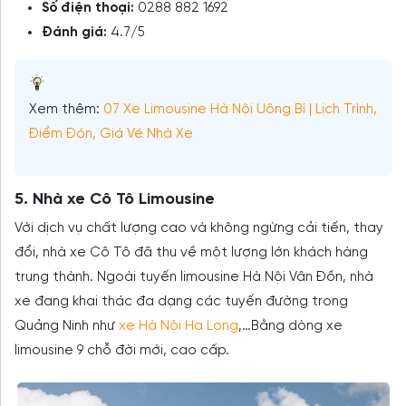
Số điện thoại:
0288 882 1692
Đánh giá:
4.7/5
Xem thêm:
07 Xe Limousine Hà Nội Uông Bí | Lịch Trình,
Điểm Đón, Giá Vé Nhà Xe
5. Nhà xe Cô Tô Limousine
Với dịch vụ chất lượng cao và không ngừng cải tiến, thay
đổi, nhà xe Cô Tô đã thu về một lượng lớn khách hàng
trung thành. Ngoài tuyến limousine Hà Nội Vân Đồn, nhà
xe đang khai thác đa dạng các tuyến đường trong
Quảng Ninh như
xe Hà Nội Hạ Long
,…Bằng dòng xe
limousine 9 chỗ đời mới, cao cấp.