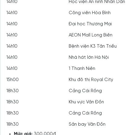
14h10
Học viện An ninh Nhân Dân
14h10
Công viên Hòa Bình
14h10
Đại học Thương Mại
14h10
AEON Mall Long Biên
14h10
Bệnh viện K3 Tân Triều
14h10
Nhà hát lớn Hà Nội
14h10
1 Thanh Niên
15h00
Khu đô thị Royal City
18h30
Cảng Cái Rồng
18h30
Khu vực Vân Đồn
18h30
Cảng Cái Rồng
18h30
Sân bay Vân Đồn
Mức giá:
300.000đ