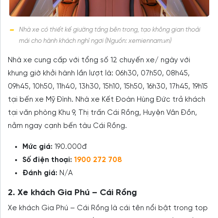
Nhà xe có thiết kế giường tầng bên trong, tạo không gian thoải
mái cho hành khách nghỉ ngơi (Nguồn: xemiennam.vn)
Nhà xe cung cấp với tổng số 12 chuyến xe/ ngày với
khung giờ khởi hành lần lượt là: 06h30, 07h50, 08h45,
09h45, 10h50, 11h40, 13h30, 15h10, 15h50, 16h30, 17h45, 19h15
tại bến xe Mỹ Đình. Nhà xe Kết Đoàn Hùng Đức trả khách
tại văn phòng Khu 9, Thị trấn Cái Rồng, Huyện Vân Đồn,
nằm ngay cạnh bến tàu Cái Rồng.
Mức giá:
190.000đ
Số điện thoại:
1900 272 708
Đánh giá:
N/A
2. Xe khách Gia Phú – Cái Rồng
Xe khách Gia Phú – Cái Rồng là cái tên nổi bật trong top