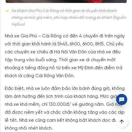
Xe khách Gia Phú Cái Rồng có thời gian di chuyển khá nhanh
chóng và mức giá mềm, phù hợp nhiều đối tượng du khách (Nguồn:
trip5.vn)
Nhà xe Gia Phú – Cái Rồng có đến 4 chuyến đi trên ngày
với thời gian khởi hành là 5h45, 6h00, 6h00, 8h15. Chủ yếu
các chuyến xe chiều đi Hà Nội Vân Đồn của nhà xe đều
tập trung vào buổi sáng. Thời gian xe di chuyển mất
khoảng 6 tiếng đồng hồ từ bến xe Mỹ Đình đến điểm trả
khách là cảng Cái Rồng Vân Đồn.
Đặc biệt, nhà xe luôn đảm bảo lăn bánh đúng giờ, không
làm ảnh hưởng đến lịch trình của khách hàng. Mức giá của
nhà xe khá mềm, chỉ 130.000đ/ vé giường nằm. Giá này
đã được niêm yết và chắc chắn không tăng vào các dịp
lễ tết. Nhà xe cũng cam kết không bắt khách dọc đường,
không nhồi nhét khách.