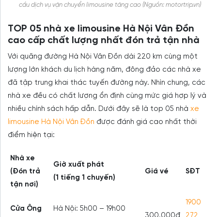
cầu dịch vụ vận chuyển limousine tăng cao (Nguồn: motortrip.vn)
TOP 05 nhà xe limousine Hà Nội Vân Đồn
cao cấp chất lượng nhất đón trả tận nhà
Với quãng đường Hà Nội Vân Đồn dài 220 km cùng một
lượng lớn khách du lịch hàng năm, đông đảo các nhà xe
đã tập trung khai thác tuyến đường này. Nhìn chung, các
nhà xe đều có chất lượng ổn định cùng mức giá hợp lý và
nhiều chính sách hấp dẫn. Dưới đây sẽ là top 05 nhà
xe
limousine Hà Nội Vân Đồn
được đánh giá cao nhất thời
điểm hiện tại:
Nhà xe
Giờ xuất phát
(Đón trả
Giá vé
SĐT
(1 tiếng 1 chuyến)
tận nơi)
1900
Cửa Ông
Hà Nội: 5h00 – 19h00
300.000đ
272