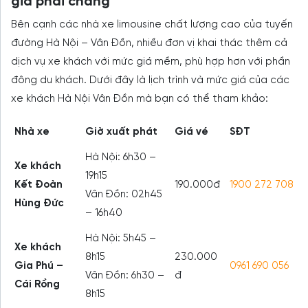
giá phải chăng
Bên cạnh các nhà xe limousine chất lượng cao của tuyến
đường Hà Nội – Vân Đồn, nhiều đơn vị khai thác thêm cả
dịch vụ xe khách với mức giá mềm, phù hợp hơn với phần
đông du khách. Dưới đây là lịch trình và mức giá của các
xe khách Hà Nội Vân Đồn mà bạn có thể tham khảo:
Nhà xe
Giờ xuất phát
Giá vé
SĐT
Hà Nội: 6h30 –
Xe khách
19h15
Kết Đoàn
190.000đ
1900 272 708
Vân Đồn: 02h45
Hùng Đức
– 16h40
Hà Nội: 5h45 –
Xe khách
8h15
230.000
Gia Phú –
0961 690 056
Vân Đồn: 6h30 –
đ
Cái Rồng
8h15