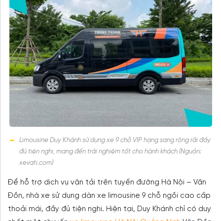
Limousine Duy Khánh sử dụng xe 9 chỗ VIP hạng sang rộng rãi đầy
đủ tiện nghi, mang đến trải nghiệm tốt cho hành khách (Nguồn:
xevati.com)
Để hỗ trợ dịch vụ vận tải trên tuyến đường Hà Nội – Vân
Đồn, nhà xe sử dụng dàn xe limousine 9 chỗ ngồi cao cấp
thoải mái, đầy đủ tiện nghi. Hiện tại, Duy Khánh chỉ có duy