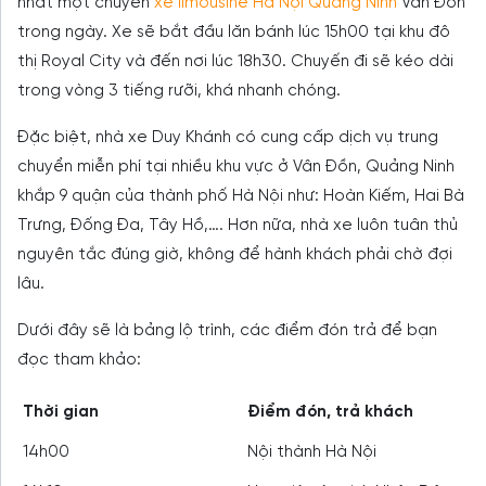
nhất một chuyến
xe limousine Hà Nội Quảng Ninh
Vân Đồn
trong ngày. Xe sẽ bắt đầu lăn bánh lúc 15h00 tại khu đô
thị Royal City và đến nơi lúc 18h30. Chuyến đi sẽ kéo dài
trong vòng 3 tiếng rưỡi, khá nhanh chóng.
Đặc biệt, nhà xe Duy Khánh có cung cấp dịch vụ trung
chuyển miễn phí tại nhiều khu vực ở Vân Đồn, Quảng Ninh
khắp 9 quận của thành phố Hà Nội như: Hoàn Kiếm, Hai Bà
Trưng, Đống Đa, Tây Hồ,…. Hơn nữa, nhà xe luôn tuân thủ
nguyên tắc đúng giờ, không để hành khách phải chờ đợi
lâu.
Dưới đây sẽ là bảng lộ trình, các điểm đón trả để bạn
đọc tham khảo:
Thời gian
Điểm đón, trả khách
14h00
Nội thành Hà Nội