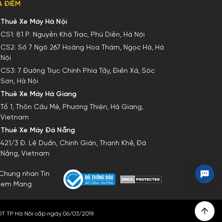
A ĐIỂM
Thuê Xe Máy Hà Nội
CS1:
81 P. Nguyễn Khả Trạc, Phú Diễn, Hà Nội
CS2:
Số 7 Ngõ 267 Hoàng Hoa Thám, Ngọc Hà, Hà
Nội
CS3:
7 Đường Trục Chính Phía Tây, Điền Xá, Sóc
Sơn, Hà Nội
Thuê Xe Máy Hà Giang
Tổ 1, Thôn Cầu Mè, Phương Thiện, Hà Giang,
Vietnam
Thuê Xe Máy Đà Nẵng
421/3 Đ. Lê Duẩn, Chính Gián, Thanh Khê, Đà
Nẵng, Vietnam
ĐT TP Hà Nội cấp ngày 06/03/2019.