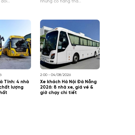
 đôi…
nhưng có hãng thả…
6
2:00 - 04/08/2026
à Tĩnh: 4 nhà
Xe khách Hà Nội Đà Nẵng
 chất lượng
2026: 8 nhà xe, giá vé &
nhất
giờ chạy chi tiết