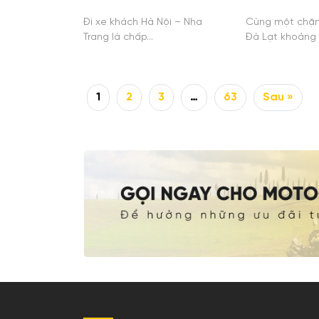
Đi xe khách Hà Nội – Nha
Cùng một chặn
Trang là chấp…
Đà Lạt khoảng
1
2
3
…
63
Sau »