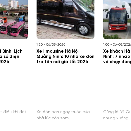
1:20 - 06/08/2026
1:00 - 06/08/202
 Bình: Lịch
Xe limousine Hà Nội
Xe khách Hà
và số điện
Quảng Ninh: 10 nhà xe đón
Ninh: 7 nhà 
2026
trả tận nơi giá tốt 2026
và chạy đún
t điều khi đặt
Xe đón bạn ngay trước cửa
Cùng là “đi Q
nhà lúc còn sớm,…
nhưng xuống U