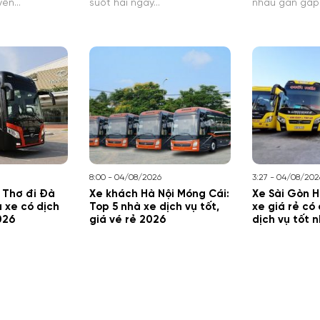
yến…
suốt hai ngày…
nhau gần gấp
8:00 - 04/08/2026
3:27 - 04/08/202
 Thơ đi Đà
Xe khách Hà Nội Móng Cái:
Xe Sài Gòn H
à xe có dịch
Top 5 nhà xe dịch vụ tốt,
xe giá rẻ có
026
giá vé rẻ 2026
dịch vụ tốt 