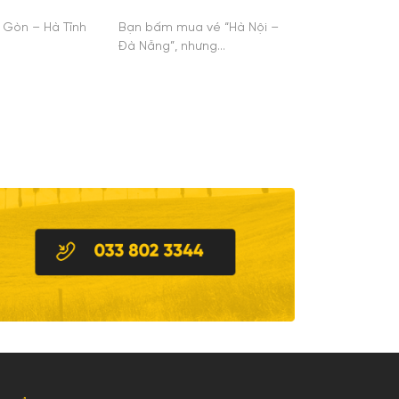
i Gòn – Hà Tĩnh
Bạn bấm mua vé “Hà Nội –
Đà Nẵng”, nhưng…