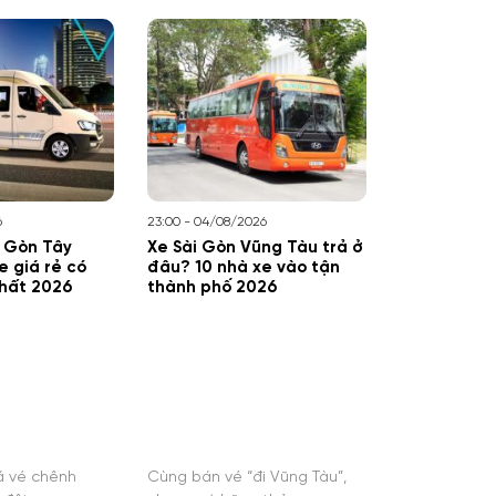
6
23:00 - 04/08/2026
i Gòn Tây
Xe Sài Gòn Vũng Tàu trả ở
e giá rẻ có
đâu? 10 nhà xe vào tận
nhất 2026
thành phố 2026
iá vé chênh
Cùng bán vé “đi Vũng Tàu”,