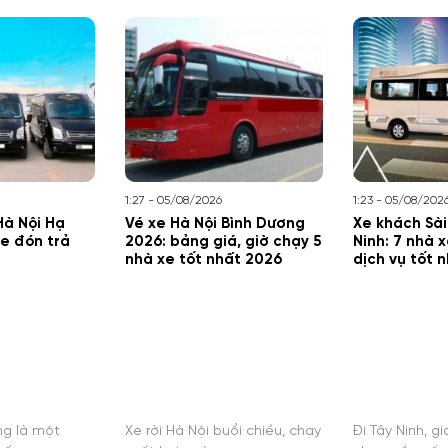
1:27 - 05/08/2026
1:23 - 05/08/202
Hà Nội Hạ
Vé xe Hà Nội Bình Dương
Xe khách Sà
xe đón trả
2026: bảng giá, giờ chạy 5
Ninh: 7 nhà x
nhà xe tốt nhất 2026
dịch vụ tốt 
ng là một
Xe rời Hà Nội buổi chiều, chạy
Đi Tây Ninh, g