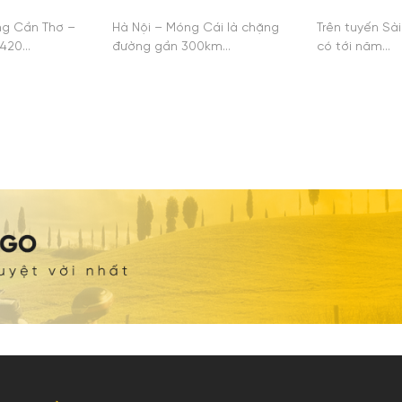
g Cần Thơ –
Hà Nội – Móng Cái là chặng
Trên tuyến Sà
 420…
đường gần 300km…
có tới năm…