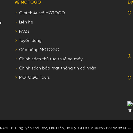
VỀ MOTOGO
ĐỊ
Giới thiệu về MOTOGO
Liên hệ
ên
FAQs
Tuyển dụng
Cửa hàng MOTOGO
Chính sách thủ tục thuê xe máy
Chính sách bảo mật thông tin cá nhân
MOTOGO Tours
M - 81 P. Nguyễn Khả Trạc, Phú Diễn, Hà Nội. GPDKKD: 0108635823 do sở KH & 