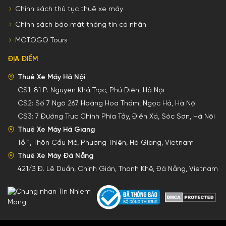
Chính sách thủ tục thuê xe máy
Chính sách bảo mật thông tin cá nhân
MOTOGO Tours
ĐỊA ĐIỂM
Thuê Xe Máy Hà Nội
CS1:
81 P. Nguyễn Khả Trạc, Phú Diễn, Hà Nội
CS2:
Số 7 Ngõ 267 Hoàng Hoa Thám, Ngọc Hà, Hà Nội
CS3:
7 Đường Trục Chính Phía Tây, Điền Xá, Sóc Sơn, Hà Nội
Thuê Xe Máy Hà Giang
Tổ 1, Thôn Cầu Mè, Phương Thiện, Hà Giang, Vietnam
Thuê Xe Máy Đà Nẵng
421/3 Đ. Lê Duẩn, Chính Gián, Thanh Khê, Đà Nẵng, Vietnam