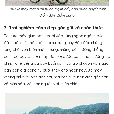
Tour xe máy mang lại tự do tuyệt đối, bạn được quyết định
điểm đến, điểm dừng
2. Trải nghiệm cảnh đẹp gần gũi và chân thực
Tour xe máy giúp bạn len lỏi vào từng ngóc ngách của
đất nước: từ thôn bản nơi núi rừng Tây Bắc đến những
làng chài ven biển miền Trung, những cánh đồng thẳng
cánh cò bay ở miền Tây. Bạn sẽ được cảm nhận hương lúa
chín, nghe tiếng gà gáy buổi sớm, và trò chuyện với người
dân bản địa bằng nụ cười thay cho ngôn ngữ. Xe máy
không chỉ đưa bạn đến nơi, mà còn đưa bạn đến gần hơn
với văn hóa, với con người, với thiên nhiên.