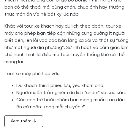
thiên nhiên. Không còn bị gò bó bởi lịch trình khắt khe,
bạn có thể thoải mái dừng chân, chụp ảnh hay thưởng
thức món ăn vỉa hè bất kỳ lúc nào.
Khác với tour xe khách hay du lịch theo đoàn, tour xe
máy cho phép bạn tiếp cận những cung đường ít người
biết đến, len lỏi vào các bản làng xa xôi và thật sự “sống
như một người địa phương”. Sự linh hoạt và cảm giác làm
chủ hành trình là điều mà tour truyền thống khó có thể
mang lại.
Tour xe máy phù hợp với:
Du khách thích phiêu lưu, yêu khám phá.
Người muốn trải nghiệm du lịch “chậm” và sâu sắc.
Các bạn trẻ hoặc nhóm bạn mong muốn tạo dấu
ấn cá nhân trong mỗi chuyến đi.
Xem thêm