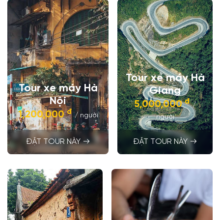
Tour xe máy Hà
Tour xe máy Hà
Giang
Nội
đ
5,000,000
/
đ
1,200,000
/ người
người
ĐẶT TOUR NÀY
ĐẶT TOUR NÀY