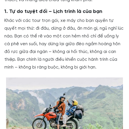
thách, và những điều chưa từng khám phá.
1. Tự do tuyệt đối – Lịch trình là của bạn
Khác với các tour trọn gói, xe máy cho bạn quyền tự
quyết mọi thứ: đi đâu, dừng ở đâu, ăn món gì, ngủ nghỉ lúc
nào. Bạn có thể rẽ vào một con hẻm nhỏ chỉ để uống ly
cà phê ven suối, hay dừng lại giữa đèo ngắm hoàng hôn
đỏ rực giữa đại ngàn – không ai hối thúc, không ai can
thiệp. Bạn chính là người điều khiển cuộc hành trình của
mình – không bị ràng buộc, không bị giới hạn.