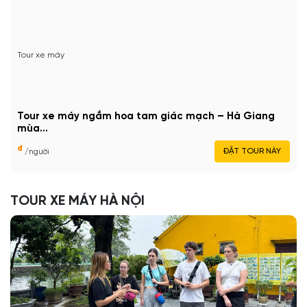
Tour xe máy
Tour xe máy ngắm hoa tam giác mạch – Hà Giang
mùa...
đ
ĐẶT TOUR NÀY
/người
TOUR XE MÁY HÀ NỘI