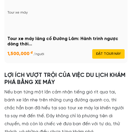
Tour xe máy
Tour xe máy làng cổ Đường Lâm: Hành trình ngược
dòng thời...
đ
1,500,000
ĐẶT TOUR NÀY
/người
LỢI ÍCH VƯỢT TRỘI CỦA VIỆC DU LỊCH KHÁM
PHÁ BẰNG XE MÁY
Nếu bạn từng một lần cảm nhận tiếng gió rít qua tai,
bánh xe lăn nhẹ trên những cung đường quanh co, thì
chắc hẳn bạn đã hiểu tại sao tour xe máy lại khiến người
ta say mê đến thế. Đây không chỉ là phương tiện di
chuyển, mà còn là chiếc vé đưa bạn đến với tự do, thử