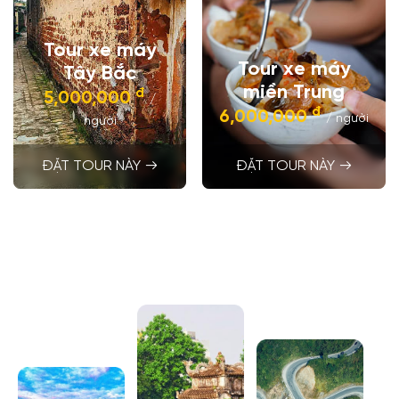
Tour xe máy
Tour xe máy
Tây Bắc
miền Trung
đ
5,000,000
/
đ
6,000,000
/ người
người
ĐẶT TOUR NÀY
ĐẶT TOUR NÀY