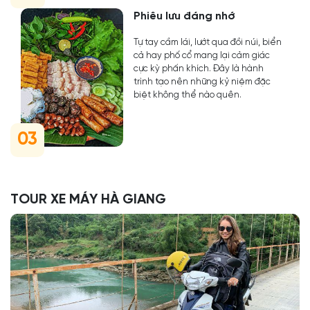
Phiêu lưu đáng nhớ
Tự tay cầm lái, lướt qua đồi núi, biển
cả hay phố cổ mang lại cảm giác
cực kỳ phấn khích. Đây là hành
trình tạo nên những kỷ niệm đặc
biệt không thể nào quên.
03
TOUR XE MÁY HÀ GIANG