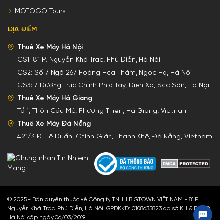
MOTOGO Tours
ĐỊA ĐIỂM
Thuê Xe Máy Hà Nội
CS1:
81 P. Nguyễn Khả Trạc, Phú Diễn, Hà Nội
CS2:
Số 7 Ngõ 267 Hoàng Hoa Thám, Ngọc Hà, Hà Nội
CS3:
7 Đường Trục Chính Phía Tây, Điền Xá, Sóc Sơn, Hà Nội
Thuê Xe Máy Hà Giang
Tổ 1, Thôn Cầu Mè, Phương Thiện, Hà Giang, Vietnam
Thuê Xe Máy Đà Nẵng
421/3 Đ. Lê Duẩn, Chính Gián, Thanh Khê, Đà Nẵng, Vietnam
© 2025 - Bản quyền thuộc về Công ty TNHH BIGTOWN VIỆT NAM - 81 P.
Nguyễn Khả Trạc, Phú Diễn, Hà Nội. GPDKKD: 0108635823 do sở KH & ĐT TP
Hà Nội cấp ngày 06/03/2019.