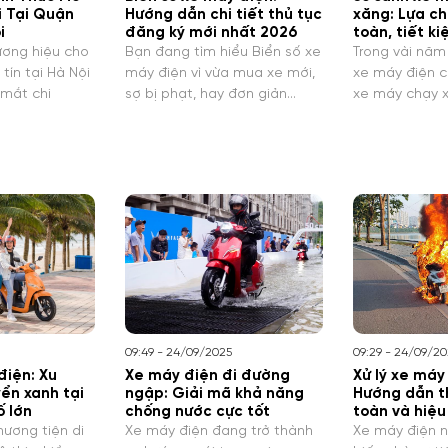
i Tại Quận
Hướng dẫn chi tiết thủ tục
xăng: Lựa c
i
đăng ký mới nhất 2026
toàn, tiết k
ơng hiệu cho
Bạn đang tìm hiểu Biển số xe
Trong vài năm t
tín tại Hà Nội
máy điện vì vừa mua xe mới,
xe máy điện c
 mắt chi
sợ bị phạt, hay đơn giản…
xe máy chạy x
09:49 - 24/09/2025
09:29 - 24/09/2
điện: Xu
Xe máy điện đi đường
Xử lý xe máy
ển xanh tại
ngập: Giải mã khả năng
Hướng dẫn t
ố lớn
chống nước cực tốt
toàn và hiệu
hương tiện di
Xe máy điện đang trở thành
Xe máy điện 