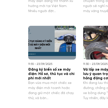
máy điện đang trở thành xu
chuyển trong đô
hướng mới tại Việt Nam.
người sẽ nghĩ 
Nhiều người đặt…
máy xăng truy
11:55 - 23/09/2025
11:30 - 23/09/2025
Đăng ký biển số xe máy
Vá lốp xe máy
điện: Hồ sơ, thủ tục và chi
lưu ý quan tr
phí mới nhất
hỏng động cơ
Bạn vừa mua một chiếc xe
Khi đang lưu th
máy điện mới toanh hoặc
đường, chẳng a
đang giữ một chiếc đã chạy
xe bỗng dưng “
thử, và băn…
Tuy nhiên, đây l