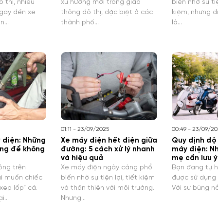
 thị, nhiều
xu hướng mới trong giao
biến nhờ sự tiệ
ngay đến xe
thông đô thị, đặc biệt ở các
kiệm, nhưng đ
ền…
thành phố…
là…
01:11 - 23/09/2025
00:49 - 23/09/2
 điện: Những
Xe máy điện hết điện giữa
Quy định độ 
ọng để không
đường: 5 cách xử lý nhanh
máy điện: N
và hiệu quả
mẹ cần lưu ý
ông trên
Xe máy điện ngày càng phổ
Bạn đang tự h
i muốn chiếc
biến nhờ sự tiện lợi, tiết kiệm
được sử dụng
xẹp lốp” cả.
và thân thiện với môi trường.
Với sự bùng n
ại…
Nhưng…