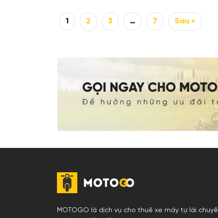
1
2
3
…
7
Sau »
MOTOGO là dịch vụ cho thuê xe máy tự lái chuy