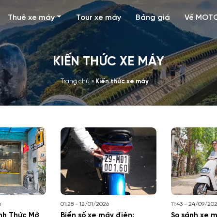
Thuê xe máy
Tour xe máy
Bảng giá
Về MOT
KIẾN THỨC XE MÁY
Trang chủ
»
Kiến thức xe máy
6
01:28 - 12/01/2026
11:43 - 24/09/20
h Thức Mở
Biển số xe máy điện:
So sánh xe m