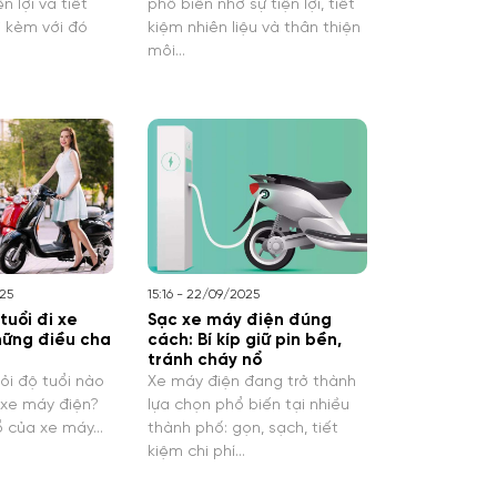
n lợi và tiết
phổ biến nhờ sự tiện lợi, tiết
i kèm với đó
kiệm nhiên liệu và thân thiện
môi…
025
15:16 - 22/09/2025
tuổi đi xe
Sạc xe máy điện đúng
hững điều cha
cách: Bí kíp giữ pin bền,
tránh cháy nổ
ỏi độ tuổi nào
Xe máy điện đang trở thành
 xe máy điện?
lựa chọn phổ biến tại nhiều
ổ của xe máy…
thành phố: gọn, sạch, tiết
kiệm chi phí…