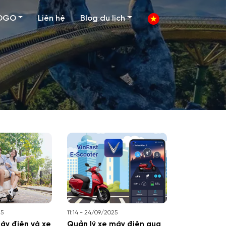
OGO
Liên hệ
Blog du lịch
25
11:14 - 24/09/2025
áy điện và xe
Quản lý xe máy điện qua