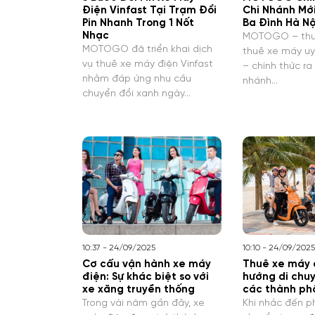
Điện Vinfast Tại Trạm Đổi
Chi Nhánh Mớ
Pin Nhanh Trong 1 Nốt
Ba Đình Hà Nộ
Nhạc
MOTOGO – thư
MOTOGO đã triển khai dịch
thuê xe máy uy 
vụ thuê xe máy điện Vinfast
– chính thức ra
nhằm đáp ứng nhu cầu
nhánh…
chuyển đổi xanh ngày…
10:37 - 24/09/2025
10:10 - 24/09/2025
Cơ cấu vận hành xe máy
Thuê xe máy 
điện: Sự khác biệt so với
hướng di chuy
xe xăng truyền thống
các thành ph
Trong vài năm gần đây, xe
Khi nhắc đến p