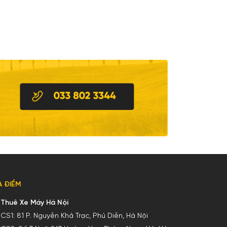
A ĐIỂM
Thuê Xe Máy Hà Nội
CS1:
81 P. Nguyễn Khả Trạc, Phú Diễn, Hà Nội