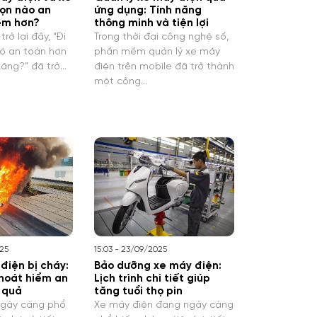
họn nào an
ứng dụng: Tính năng
iệm hơn?
thông minh và tiện lợi
rở lại đây, “Đi
Trong thời đại công nghệ số,
ó an toàn hơn
phần mềm quản lý xe máy
ăng?” đã trở…
điện trên mobile đã trở thành
một công…
025
15:03 - 23/09/2025
 điện bị cháy:
Bảo dưỡng xe máy điện:
hoát hiểm an
Lịch trình chi tiết giúp
 quả
tăng tuổi thọ pin
ngày càng phổ
Xe máy điện đang ngày càng