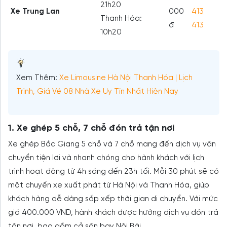
21h20
Xe Trung Lan
000
413
Thanh Hóa:
đ
413
10h20
Xem Thêm:
Xe Limousine Hà Nội Thanh Hóa | Lịch
Trình, Giá Vé 08 Nhà Xe Uy Tín Nhất Hiện Nay
1. Xe ghép 5 chỗ, 7 chỗ đón trả tận nơi
Xe ghép Bắc Giang 5 chỗ và 7 chỗ mang đến dịch vụ vận
chuyển tiện lợi và nhanh chóng cho hành khách với lịch
trình hoạt động từ 4h sáng đến 23h tối. Mỗi 30 phút sẽ có
một chuyến xe xuất phát từ Hà Nội và Thanh Hóa, giúp
khách hàng dễ dàng sắp xếp thời gian di chuyển. Với mức
giá 400.000 VND, hành khách được hưởng dịch vụ đón trả
tận nơi, bao gồm cả sân bay Nội Bài.