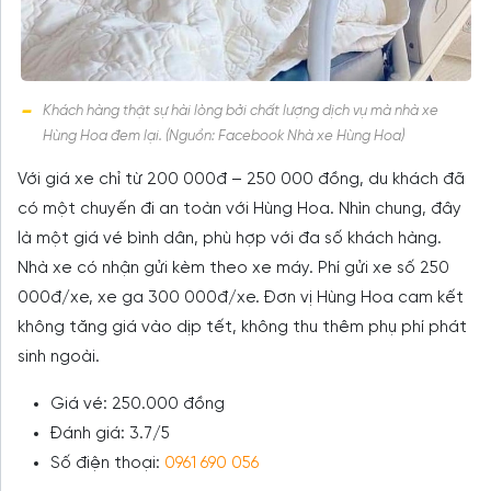
Khách hàng thật sự hài lòng bởi chất lượng dịch vụ mà nhà xe
Hùng Hoa đem lại. (Nguồn: Facebook Nhà xe Hùng Hoa)
Với giá xe chỉ từ 200 000đ – 250 000 đồng, du khách đã
có một chuyến đi an toàn với Hùng Hoa. Nhìn chung, đây
là một giá vé bình dân, phù hợp với đa số khách hàng.
Nhà xe có nhận gửi kèm theo xe máy. Phí gửi xe số 250
000đ/xe, xe ga 300 000đ/xe. Đơn vị Hùng Hoa cam kết
không tăng giá vào dịp tết, không thu thêm phụ phí phát
sinh ngoài.
Giá vé: 250.000 đồng
Đánh giá: 3.7/5
Số điện thoại:
0961 690 056