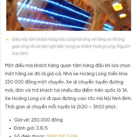
Điều này làm khách hàng nào cũng hài lòng về hãng xe. Không
gian rộng rãi và tiện nghi bên trong xe khách Hoàng Long. (Nguồn:
Sưu tầm)
Một điều mà khách hàng quan tâm hàng đầu khi lựa chọn
một hãng xe đó là giá cả. Nhà xe Hoàng Long triển khai
250 000 đồng một chuyến. Xe di chuyển tuyến đường
mới, đón và trả khách tại nhiều địa điểm trên quốc lộ 1A.
Xe Hoàng Long có đi qua đường cao tốc Hà Nội Ninh Bình.
Thời gian di chuyển mỗi tuyến là 2h30 – 3h00 phút.
Giá vé: 250.000 đồng
Đánh giá: 3.8/5
Số điện thoại:
0287 100 2456