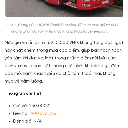
Xe giường nằm Hà Nội Thanh Hóa chạy đêm có mức giá vé phải
chăng, phù hợp với nhiều khách hàng (Nguồn: vexere.com)
Mức giá vé ổn định chỉ 250.000 VND, không tăng đột ngột
hay chặt chém trong mùa cao điểm, giúp bạn hoàn toàn
yên tâm khi đặt vé. Một trong những điểm nổi bật của
dịch vụ này là cam kết không nhồi nhét khách hàng, đảm
bảo mỗi hành khách đều có chỗ nằm thoải mái, không
mua vé nằm luồng.
Thông tin chi tiết:
Giá vé: 250.000đ
Liên hệ:
1900 272 708
Đánh giá: N/A