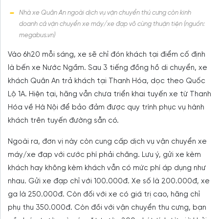
Nhà xe Quân An ngoài dịch vụ vận chuyển thú cưng còn kinh
doanh cả vận chuyển xe máy/xe đạp vô cùng thuận tiện (nguồn:
megabus.vn)
Vào 6h20 mỗi sáng, xe sẽ chỉ đón khách tại điểm cố định
là bến xe Nước Ngầm. Sau 3 tiếng đồng hồ di chuyển, xe
khách Quân An trả khách tại Thanh Hóa, dọc theo Quốc
Lộ 1A. Hiện tại, hãng vẫn chưa triển khai tuyến xe từ Thanh
Hóa về Hà Nội để bảo đảm được quy trình phục vụ hành
khách trên tuyến đường sẵn có.
Ngoài ra, đơn vị này còn cung cấp dịch vụ vận chuyển xe
máy/xe đạp với cước phí phải chăng. Lưu ý, gửi xe kèm
khách hay không kèm khách vẫn có mức phí áp dụng như
nhau. Gửi xe đạp chỉ với 100.000đ. Xe số là 200.000đ, xe
ga là 250.000đ. Còn đối với xe có giá trị cao, hãng chỉ
phụ thu 350.000đ. Còn đồi với vận chuyển thu cưng, bạn