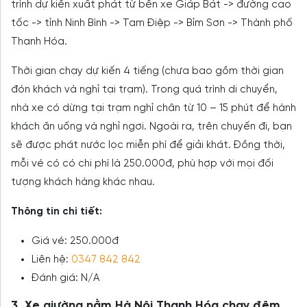
trình dự kiến xuất phát từ bến xe Giáp Bát -> đường cao
tốc -> tỉnh Ninh Bình -> Tam Điệp -> Bỉm Sơn -> Thành phố
Thanh Hóa.
Thời gian chạy dự kiến 4 tiếng (chưa bao gồm thời gian
đón khách và nghỉ tại trạm). Trong quá trình di chuyển,
nhà xe có dừng tại trạm nghỉ chân từ 10 – 15 phút để hành
khách ăn uống và nghỉ ngơi. Ngoài ra, trên chuyến đi, bạn
sẽ được phát nước lọc miễn phí để giải khát. Đồng thời,
mỗi vé có có chi phí là 250.000đ, phù hợp với mọi đối
tượng khách hàng khác nhau.
Thông tin chi tiết:
Giá vé: 250.000đ
Liên hệ:
0347 842 842
Đánh giá: N/A
3. Xe giường nằm Hà Nội Thanh Hóa chạy đêm