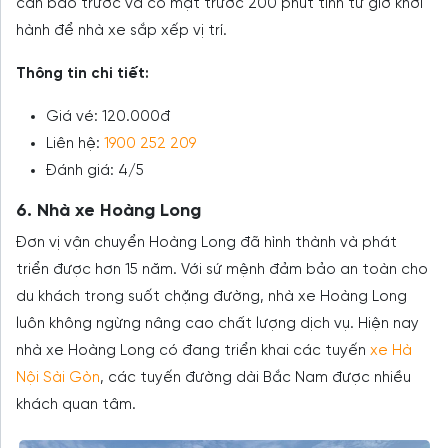
cần báo trước và có mặt trước 200 phút tính từ giờ khởi
hành để nhà xe sắp xếp vị trí.
Thông tin chi tiết:
Giá vé: 120.000đ
Liên hệ:
1900 252 209
Đánh giá: 4/5
6. Nhà xe Hoàng Long
Đơn vị vận chuyển Hoàng Long đã hình thành và phát
triển được hơn 15 năm. Với sứ mệnh đảm bảo an toàn cho
du khách trong suốt chặng đường, nhà xe Hoàng Long
luôn không ngừng nâng cao chất lượng dịch vụ. Hiện nay
nhà xe Hoàng Long có đang triển khai các tuyến
xe Hà
Nội Sài Gòn
, các tuyến đường dài Bắc Nam được nhiều
khách quan tâm.