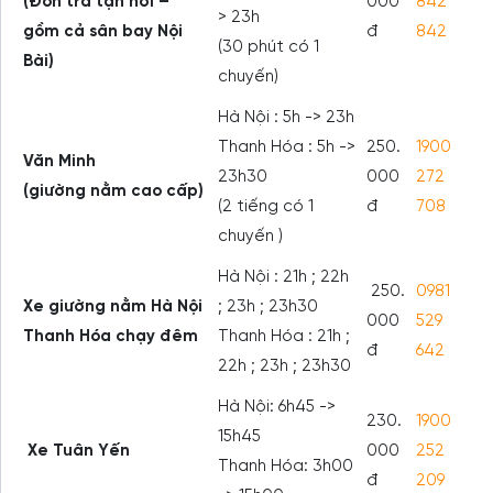
(Đón trả tận nơi –
000
842
> 23h
gồm cả sân bay Nội
đ
842
(30 phút có 1
Bài)
chuyến)
Hà Nội : 5h -> 23h
Thanh Hóa : 5h ->
250.
1900
Văn Minh
23h30
000
272
(giường nằm cao cấp)
(2 tiếng có 1
đ
708
chuyến )
Hà Nội : 21h ; 22h
250.
0981
Xe giường nằm Hà Nội
; 23h ; 23h30
000
529
Thanh Hóa chạy đêm
Thanh Hóa : 21h ;
đ
642
22h ; 23h ; 23h30
Hà Nội: 6h45 ->
230.
1900
15h45
Xe Tuân Yến
000
252
Thanh Hóa: 3h00
đ
209