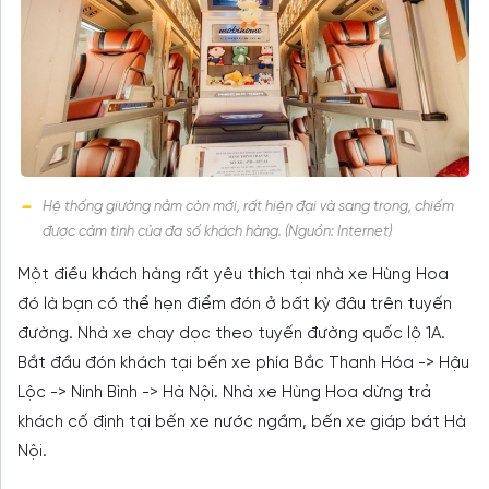
Hệ thống giường nằm còn mới, rất hiện đại và sang trọng, chiếm
được cảm tình của đa số khách hàng. (Nguồn: Internet)
Một điều khách hàng rất yêu thích tại nhà xe Hùng Hoa
đó là bạn có thể hẹn điểm đón ở bất kỳ đâu trên tuyến
đường. Nhà xe chạy dọc theo tuyến đường quốc lộ 1A.
Bắt đầu đón khách tại bến xe phía Bắc Thanh Hóa -> Hậu
Lộc -> Ninh Bình -> Hà Nội. Nhà xe Hùng Hoa dừng trả
khách cố định tại bến xe nước ngầm, bến xe giáp bát Hà
Nội.