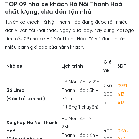
TOP 09 nhà xe khách Hà Nội Thanh Hoá
chất lượng, đưa đón tận nhà
Tuyến xe khách Hà Nội Thanh Hóa đang được rất nhiều
đơn vị vận tải khai thác. Ngay dưới đây, hãy cùng Motogo
tìm hiểu 09 nhà xe Hà Nội Thanh Hóa đã và đang nhận
nhiều đánh giá cao của hành khách.
Giá
Nhà xe
Lịch trình
SĐT
vé
Hà Nội : 4h -> 21h
230.
0981
36 Limo
Thanh Hóa : 3h -
000
413
(Đón trả tận nơi)
> 21h
đ
413
(1 tiếng 1 chuyến)
Hà Nội : 4h ->
Xe ghép Hà Nội Thanh
23h
Hoá
400.
0347
Thanh Hóa : 4h -