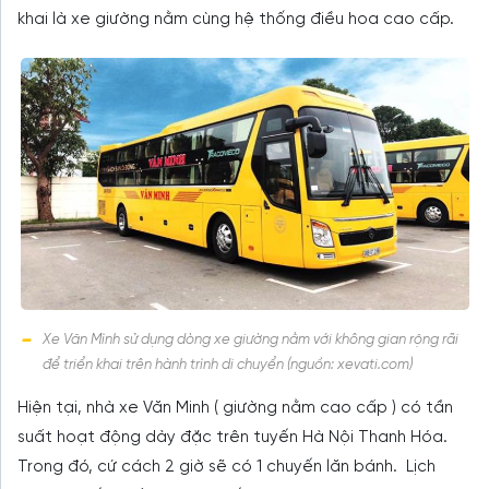
khai là xe giường nằm cùng hệ thống điều hoa cao cấp.
Xe Văn Mình sử dụng dòng xe giường nằm với không gian rộng rãi
để triển khai trên hành trình di chuyển (nguồn: xevati.com)
Hiện tại, nhà xe Văn Minh ( giường nằm cao cấp ) có tần
suất hoạt động dày đặc trên tuyến Hà Nội Thanh Hóa.
Trong đó, cứ cách 2 giờ sẽ có 1 chuyến lăn bánh. Lịch