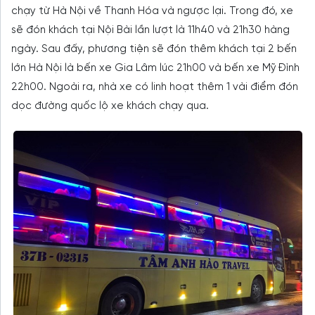
chạy từ Hà Nội về Thanh Hóa và ngược lại. Trong đó, xe
sẽ đón khách tại Nội Bài lần lượt là 11h40 và 21h30 hàng
ngày. Sau đấy, phương tiện sẽ đón thêm khách tại 2 bến
lớn Hà Nội là bến xe Gia Lâm lúc 21h00 và bến xe Mỹ Đình
22h00. Ngoài ra, nhà xe có linh hoạt thêm 1 vài điểm đón
dọc đường quốc lộ xe khách chạy qua.