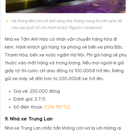
Hệ thống đèn Led với ánh sáng nhẹ nhàng mang lại cảm giác dễ
chịu vào buổi tối cho hành khách. (Nguồn: Facebook)
Nhà xe Tâm Anh Hào có nhận vận chuyển hàng hóa đi
kèm. Hành khách gửi hàng tại phòng vé bến xe phía Bắc
Thanh Hóa, bến xe nước ngầm Hà Nội. Phí gửi hàng sẽ phụ
thuộc vào mặt hàng và trọng lượng. Nếu mọi người kí gửi
giấy tờ thì cước chỉ dao động từ 100.000đ trở lên. Riêng
gửi xe máy sẽ đắt hơn từ 200.000đ/xe trở lên.
Giá vé: 250.000 đồng
Đánh giá: 3.7/5
Số điện thoại:
0336 781 722
9. Nhà xe Trung Lan
Nhà xe Trung Lan chắc hẳn không còn xa lạ với những ai