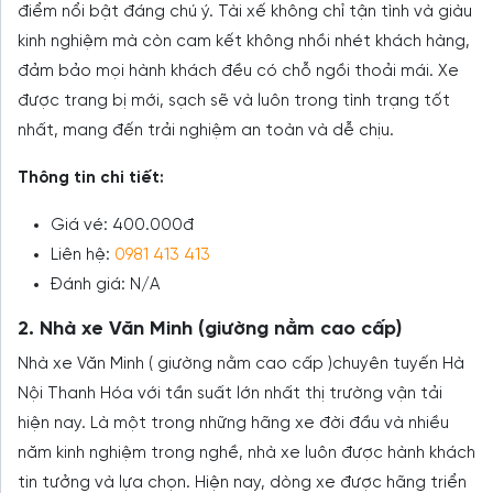
điểm nổi bật đáng chú ý. Tài xế không chỉ tận tình và giàu
kinh nghiệm mà còn cam kết không nhồi nhét khách hàng,
đảm bảo mọi hành khách đều có chỗ ngồi thoải mái. Xe
được trang bị mới, sạch sẽ và luôn trong tình trạng tốt
nhất, mang đến trải nghiệm an toàn và dễ chịu.
Thông tin chi tiết:
Giá vé: 400.000đ
Liên hệ:
0981 413 413
Đánh giá: N/A
2. Nhà xe Văn Minh (giường nằm cao cấp)
Nhà xe Văn Minh ( giường nằm cao cấp )chuyên tuyến Hà
Nội Thanh Hóa với tần suất lớn nhất thị trường vận tải
hiện nay. Là một trong những hãng xe đời đầu và nhiều
năm kinh nghiệm trong nghề, nhà xe luôn được hành khách
tin tưởng và lựa chọn. Hiện nay, dòng xe được hãng triển