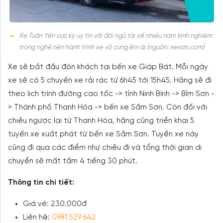
Xe Tuân Yến cực kỳ uy tín với đội ngũ tài xế nhiều năm kinh nghiệm
trong nghề nên hành trình xe vô cùng êm ái (nguồn: xevati.com)
Xe sẽ bắt đầu đón khách tại bến xe Giáp Bát. Mỗi ngày
xe sẽ có 5 chuyến xe rải rác từ 6h45 tới 15h45. Hãng sẽ đi
theo lịch trình đường cao tốc -> tỉnh Ninh Bình -> Bỉm Sơn -
> Thành phố Thanh Hóa -> bến xe Sầm Sơn. Còn đối với
chiều ngược lại từ Thanh Hóa, hãng cũng triển khai 5
tuyến xe xuất phát từ bến xe Sầm Sơn. Tuyến xe này
cũng đi qua các điểm như chiều đi và tổng thời gian di
chuyển sẽ mất tầm 4 tiếng 30 phút.
Thông tin chi tiết:
Giá vé: 230.000đ
Liên hệ:
0981 529 642