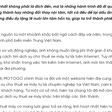
nhất không phải là đích đến, mà là những hành trình đã đi qu
 thành hay những đổi thay nội tâm, tất cả đều để lại dấu ấn
ng điều ấy lặng lẽ nuôi lớn tâm hồn ta, giúp ta trở thành p
guồn từ một khoảnh khắc bất ngờ cách đây vài năm, tron
nh phố biển miền Trung Việt Nam.
so với đồng nghiệp, anh không muốn lãng phí thời gian ở k
ách tìm dịch vụ cho thuê xe máy tự lái trên Internet. Tuy nh
, khó khăn trong việc tìm kiếm trên Internet, anh mới tìm th
ại địa phương.
8, MOTOGO chính thức ra đời với một website hiện đại cung 
 vụ cho thuê xe máy tự lái chuyên nghiệp tại Việt Nam, cam 
 khách hàng. Từ một cơ sở nhỏ, hiện tại chúng tôi đã mở rộng
ục dịch vụ thuê xe máy khác trên khắp các tỉnh thành.
ê máy có mạng lưới giao trả xe rộng, linh hoạt nhất hiện na