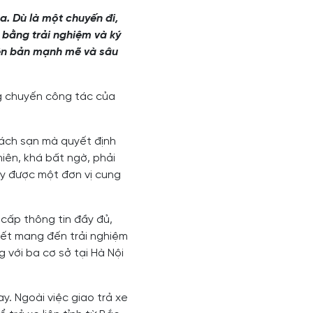
a. Dù là một chuyến đi,
 bằng trải nghiệm và ký
hiên bản mạnh mẽ và sâu
g chuyến công tác của
hách sạn mà quyết định
iên, khá bất ngờ, phải
ấy được một đơn vị cung
cấp thông tin đầy đủ,
kết mang đến trải nghiệm
 với ba cơ sở tại Hà Nội
y. Ngoài việc giao trả xe