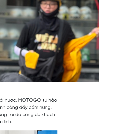
goài nước, MOTOGO tự hào
ành công đầy cảm hứng.
úng tôi đã cùng du khách
 lịch.