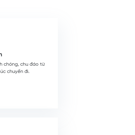
m
h chóng, chu đáo từ
húc chuyến đi.