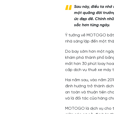
Sau này, điều ta nhớ 
một quãng đời trưởng
ức đẹp đẽ. Chính nhữ
sắc hơn từng ngày.
Ý tưởng về MOTOGO bắt n
nhà sáng lập đến một thà
Do bay sớm hơn một ngày 
khám phá thành phố bằng c
mất hơn 30 phút loay hoay
cấp dịch vụ thuê xe máy t
Hai năm sau, vào năm 201
định hướng trở thành dịch
an toàn và thuận tiện cho
và là đối tác của hàng ch
MOTOGO là dịch vụ cho thu