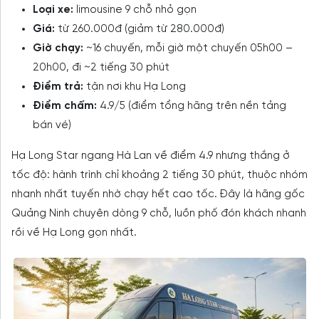
Loại xe:
limousine 9 chỗ nhỏ gọn
Giá:
từ 260.000đ (giảm từ 280.000đ)
Giờ chạy:
~16 chuyến, mỗi giờ một chuyến 05h00 –
20h00, đi ~2 tiếng 30 phút
Điểm trả:
tận nơi khu Hạ Long
Điểm chấm:
4.9/5 (điểm tổng hãng trên nền tảng
bán vé)
Hạ Long Star ngang Hà Lan về điểm 4.9 nhưng thắng ở
tốc độ: hành trình chỉ khoảng 2 tiếng 30 phút, thuộc nhóm
nhanh nhất tuyến nhờ chạy hết cao tốc. Đây là hãng gốc
Quảng Ninh chuyên dòng 9 chỗ, luồn phố đón khách nhanh
rồi về Hạ Long gọn nhất.