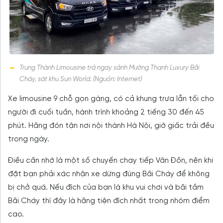
Trung Thành Limousine trả ngay sảnh Mường Thanh Luxury Bãi
Cháy, sát khu Sun World. (Nguồn: Internet)
Xe limousine 9 chỗ gọn gàng, có cả khung trưa lẫn tối cho
người đi cuối tuần, hành trình khoảng 2 tiếng 30 đến 45
phút. Hãng đón tận nơi nội thành Hà Nội, giờ giấc trải đều
trong ngày.
Điều cần nhớ là một số chuyến chạy tiếp Vân Đồn, nên khi
đặt bạn phải xác nhận xe dừng đúng Bãi Cháy để không
bị chở quá. Nếu đích của bạn là khu vui chơi và bãi tắm
Bãi Cháy thì đây là hãng tiện đích nhất trong nhóm điểm
cao.