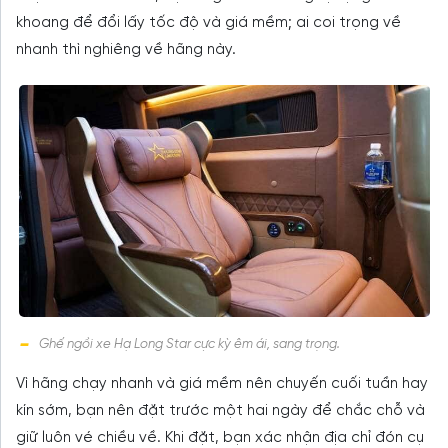
khoang để đổi lấy tốc độ và giá mềm; ai coi trọng về
nhanh thì nghiêng về hãng này.
Ghế ngồi xe Hạ Long Star cực kỳ êm ái, sang trọng.
Vì hãng chạy nhanh và giá mềm nên chuyến cuối tuần hay
kín sớm, bạn nên đặt trước một hai ngày để chắc chỗ và
giữ luôn vé chiều về. Khi đặt, bạn xác nhận địa chỉ đón cụ