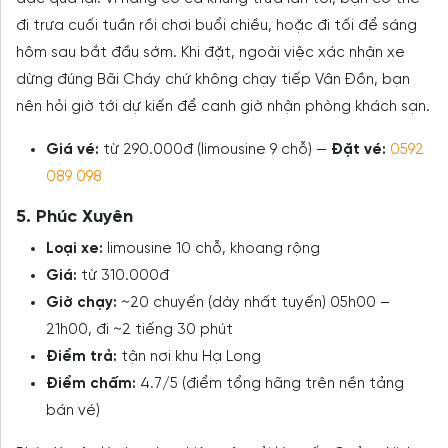
đi trưa cuối tuần rồi chơi buổi chiều, hoặc đi tối để sáng
hôm sau bắt đầu sớm. Khi đặt, ngoài việc xác nhận xe
dừng đúng Bãi Cháy chứ không chạy tiếp Vân Đồn, bạn
nên hỏi giờ tới dự kiến để canh giờ nhận phòng khách sạn.
Giá vé:
từ 290.000đ (limousine 9 chỗ) —
Đặt vé:
0592
089 098
5. Phúc Xuyên
Loại xe:
limousine 10 chỗ, khoang rộng
Giá:
từ 310.000đ
Giờ chạy:
~20 chuyến (dày nhất tuyến) 05h00 –
21h00, đi ~2 tiếng 30 phút
Điểm trả:
tận nơi khu Hạ Long
Điểm chấm:
4.7/5 (điểm tổng hãng trên nền tảng
bán vé)