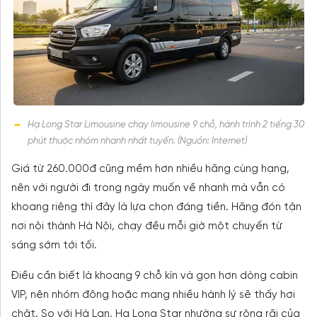
Hạ Long Star Limousine chạy limousine 9 chỗ, hành trình 2 tiếng 30
phút thuộc nhóm nhanh nhất tuyến. (Nguồn: Internet)
Giá từ 260.000đ cũng mềm hơn nhiều hãng cùng hạng,
nên với người đi trong ngày muốn về nhanh mà vẫn có
khoang riêng thì đây là lựa chọn đáng tiền. Hãng đón tận
nơi nội thành Hà Nội, chạy đều mỗi giờ một chuyến từ
sáng sớm tới tối.
Điều cần biết là khoang 9 chỗ kín và gọn hơn dòng cabin
VIP, nên nhóm đông hoặc mang nhiều hành lý sẽ thấy hơi
chật. So với Hà Lan, Hạ Long Star nhường sự rộng rãi của