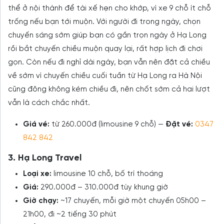
thể ở nội thành để tài xế hẹn cho khớp, vì xe 9 chỗ ít chỗ
trống nếu bạn tới muộn. Với người đi trong ngày, chọn
chuyến sáng sớm giúp bạn có gần trọn ngày ở Hạ Long
rồi bắt chuyến chiều muộn quay lại, rất hợp lịch đi chơi
gọn. Còn nếu đi nghỉ dài ngày, bạn vẫn nên đặt cả chiều
về sớm vì chuyến chiều cuối tuần từ Hạ Long ra Hà Nội
cũng đông không kém chiều đi, nên chốt sớm cả hai lượt
vẫn là cách chắc nhất.
Giá vé:
từ 260.000đ (limousine 9 chỗ) —
Đặt vé:
0347
842 842
3. Hạ Long Travel
Loại xe:
limousine 10 chỗ, bố trí thoáng
Giá:
290.000đ – 310.000đ tùy khung giờ
Giờ chạy:
~17 chuyến, mỗi giờ một chuyến 05h00 –
21h00, đi ~2 tiếng 30 phút