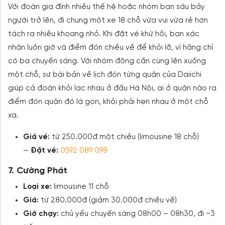
Với đoàn gia đình nhiều thế hệ hoặc nhóm bạn sáu bảy
người trở lên, đi chung một xe 18 chỗ vừa vui vừa rẻ hơn
tách ra nhiều khoang nhỏ. Khi đặt vé khứ hồi, bạn xác
nhận luôn giờ và điểm đón chiều về để khỏi lỡ, vì hãng chỉ
có ba chuyến sáng. Với nhóm đông cần cùng lên xuống
một chỗ, sự bài bản về lịch đón từng quận của Daiichi
giúp cả đoàn khỏi lạc nhau ở đầu Hà Nội, ai ở quận nào ra
điểm đón quận đó là gọn, khỏi phải hẹn nhau ở một chỗ
xa.
Giá vé:
từ 250.000đ một chiều (limousine 18 chỗ)
—
Đặt vé:
0592 089 098
7. Cường Phát
Loại xe:
limousine 11 chỗ
Giá:
từ 280.000đ (giảm 30.000đ chiều về)
Giờ chạy:
chủ yếu chuyến sáng 08h00 – 08h30, đi ~3