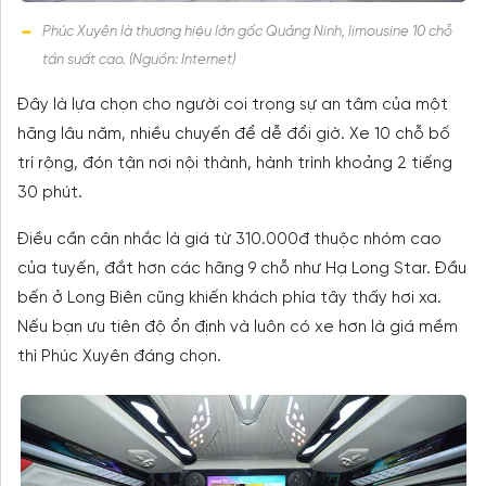
Phúc Xuyên là thương hiệu lớn gốc Quảng Ninh, limousine 10 chỗ
tần suất cao. (Nguồn: Internet)
Đây là lựa chọn cho người coi trọng sự an tâm của một
hãng lâu năm, nhiều chuyến để dễ đổi giờ. Xe 10 chỗ bố
trí rộng, đón tận nơi nội thành, hành trình khoảng 2 tiếng
30 phút.
Điều cần cân nhắc là giá từ 310.000đ thuộc nhóm cao
của tuyến, đắt hơn các hãng 9 chỗ như Hạ Long Star. Đầu
bến ở Long Biên cũng khiến khách phía tây thấy hơi xa.
Nếu bạn ưu tiên độ ổn định và luôn có xe hơn là giá mềm
thì Phúc Xuyên đáng chọn.