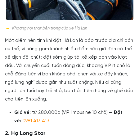
Khoang nội thất bên trong của xe Hà Lan
Một điểm nên tính khi đặt Hà Lan là báo trước địa chỉ đón
cụ thể, vì hãng gom khách nhiều điểm nên giờ đón có thể
xê dịch đôi chút; đặt sớm giúp tài xế xếp bạn vào lượt
đầu. Với chuyến cuối tuần đông đúc, khoang VIP ít chỗ là
chỗ đáng tiền vì bạn không phải chen với xe đầy khách,
ngả lưng nghỉ được gần như suốt chặng. Nếu đi cùng
người lớn tuổi hay trẻ nhỏ, bạn hỏi thêm hãng về ghế đầu
cho tiện lên xuống.
Giá vé:
từ 280.000đ (VIP limousine 10 chỗ) —
Đặt
vé:
0981 413 413
2. Hạ Long Star