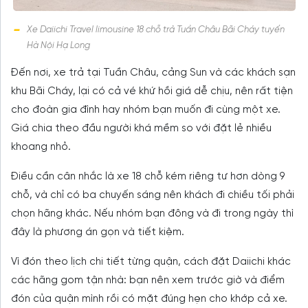
Xe Daiichi Travel limousine 18 chỗ trả Tuần Châu Bãi Cháy tuyến
Hà Nội Hạ Long
Đến nơi, xe trả tại Tuần Châu, cảng Sun và các khách sạn
khu Bãi Cháy, lại có cả vé khứ hồi giá dễ chịu, nên rất tiện
cho đoàn gia đình hay nhóm bạn muốn đi cùng một xe.
Giá chia theo đầu người khá mềm so với đặt lẻ nhiều
khoang nhỏ.
Điều cần cân nhắc là xe 18 chỗ kém riêng tư hơn dòng 9
chỗ, và chỉ có ba chuyến sáng nên khách đi chiều tối phải
chọn hãng khác. Nếu nhóm bạn đông và đi trong ngày thì
đây là phương án gọn và tiết kiệm.
Vì đón theo lịch chi tiết từng quận, cách đặt Daiichi khác
các hãng gom tận nhà: bạn nên xem trước giờ và điểm
đón của quận mình rồi có mặt đúng hẹn cho khớp cả xe.