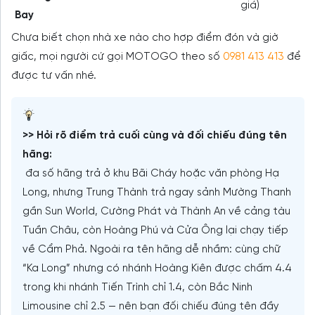
giá)
Bay
Chưa biết chọn nhà xe nào cho hợp điểm đón và giờ
giấc, mọi người cứ gọi MOTOGO theo số
0981 413 413
để
được tư vấn nhé.
>> Hỏi rõ điểm trả cuối cùng và đối chiếu đúng tên
hãng:
đa số hãng trả ở khu Bãi Cháy hoặc văn phòng Hạ
Long, nhưng Trung Thành trả ngay sảnh Mường Thanh
gần Sun World, Cường Phát và Thành An về cảng tàu
Tuần Châu, còn Hoàng Phú và Cửa Ông lại chạy tiếp
về Cẩm Phả. Ngoài ra tên hãng dễ nhầm: cùng chữ
“Ka Long” nhưng có nhánh Hoàng Kiên được chấm 4.4
trong khi nhánh Tiến Trình chỉ 1.4, còn Bắc Ninh
Limousine chỉ 2.5 — nên bạn đối chiếu đúng tên đầy