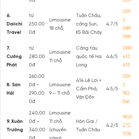
0đ
209
059
6.
từ
Tuần Châu,
Limousine
2
Daiichi
250.00
cảng Sun,
4.7/5
18 chỗ
089
Travel
0đ
KS Bãi Cháy
098
7.
từ
Cảng tàu
0981
Limousine
Cường
280.00
quốc tế Hạ
4.6/5
413
11 chỗ
Phát
0đ
Long
413
260.00
059
414 Lê Lợi +
8. Sơn
0đ –
Limousine
2
Cẩm Phả,
4.5/5
Hải
290.00
9 – 11 chỗ
182
Vân Đồn
0đ
566
240.00
Limousine
1900
9. Xuân
0đ –
11 chỗ
Hòn Gai /
4.2/5
272
Trường
340.00
(chuyến
Tuần Châu
708
0đ
sáng)