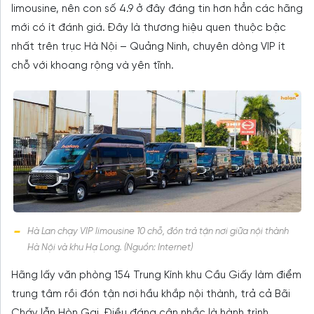
limousine, nên con số 4.9 ở đây đáng tin hơn hẳn các hãng
mới có ít đánh giá. Đây là thương hiệu quen thuộc bậc
nhất trên trục Hà Nội – Quảng Ninh, chuyên dòng VIP ít
chỗ với khoang rộng và yên tĩnh.
Hà Lan chạy VIP limousine 10 chỗ, đón trả tận nơi giữa nội thành
Hà Nội và khu Hạ Long. (Nguồn: Internet)
Hãng lấy văn phòng 154 Trung Kính khu Cầu Giấy làm điểm
trung tâm rồi đón tận nơi hầu khắp nội thành, trả cả Bãi
Cháy lẫn Hòn Gai. Điều đáng cân nhắc là hành trình