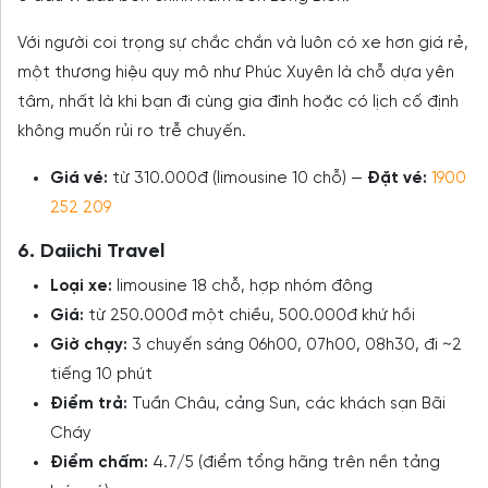
Với người coi trọng sự chắc chắn và luôn có xe hơn giá rẻ,
một thương hiệu quy mô như Phúc Xuyên là chỗ dựa yên
tâm, nhất là khi bạn đi cùng gia đình hoặc có lịch cố định
không muốn rủi ro trễ chuyến.
Giá vé:
từ 310.000đ (limousine 10 chỗ) —
Đặt vé:
1900
252 209
6. Daiichi Travel
Loại xe:
limousine 18 chỗ, hợp nhóm đông
Giá:
từ 250.000đ một chiều, 500.000đ khứ hồi
Giờ chạy:
3 chuyến sáng 06h00, 07h00, 08h30, đi ~2
tiếng 10 phút
Điểm trả:
Tuần Châu, cảng Sun, các khách sạn Bãi
Cháy
Điểm chấm:
4.7/5 (điểm tổng hãng trên nền tảng