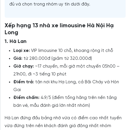
đủ và chọn trong nhóm uy tín dưới đây.
Xếp hạng 13 nhà xe limousine Hà Nội Hạ
Long
1. Hà Lan
Loại xe:
VIP limousine 10 chỗ, khoang rộng ít chỗ
Giá:
từ 280.000đ (giảm từ 320.000đ)
Giờ chạy:
~17 chuyến, mỗi giờ một chuyến 05h00 –
21h00, đi ~3 tiếng 10 phút
Điểm trả:
tận nơi khu Hạ Long, cả Bãi Cháy và Hòn
Gai
Điểm chấm:
4.9/5 (điểm tổng hãng trên nền tảng
bán vé, mẫu đánh giá lớn nhất nhóm)
Hà Lan đứng đầu bảng nhờ vừa có điểm cao nhất tuyến
vừa đứng trên nền khách đánh giá đông nhất nhóm