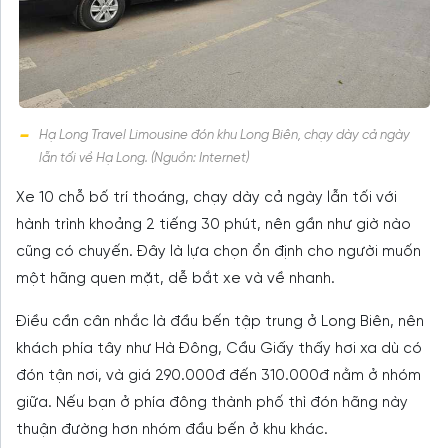
Hạ Long Travel Limousine đón khu Long Biên, chạy dày cả ngày
lẫn tối về Hạ Long. (Nguồn: Internet)
Xe 10 chỗ bố trí thoáng, chạy dày cả ngày lẫn tối với
hành trình khoảng 2 tiếng 30 phút, nên gần như giờ nào
cũng có chuyến. Đây là lựa chọn ổn định cho người muốn
một hãng quen mặt, dễ bắt xe và về nhanh.
Điều cần cân nhắc là đầu bến tập trung ở Long Biên, nên
khách phía tây như Hà Đông, Cầu Giấy thấy hơi xa dù có
đón tận nơi, và giá 290.000đ đến 310.000đ nằm ở nhóm
giữa. Nếu bạn ở phía đông thành phố thì đón hãng này
thuận đường hơn nhóm đầu bến ở khu khác.