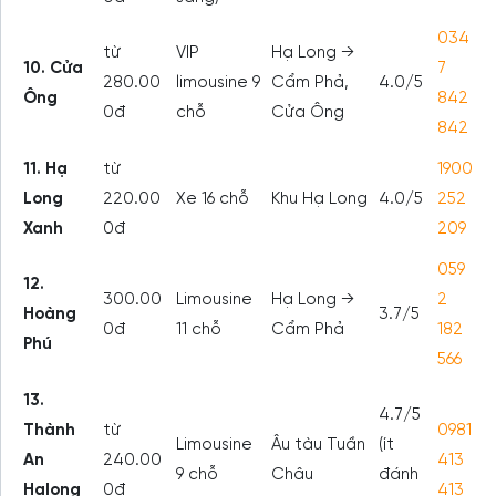
034
từ
VIP
Hạ Long →
10. Cửa
7
280.00
limousine 9
Cẩm Phả,
4.0/5
Ông
842
0đ
chỗ
Cửa Ông
842
11. Hạ
từ
1900
Long
220.00
Xe 16 chỗ
Khu Hạ Long
4.0/5
252
Xanh
0đ
209
059
12.
300.00
Limousine
Hạ Long →
2
Hoàng
3.7/5
0đ
11 chỗ
Cẩm Phả
182
Phú
566
13.
4.7/5
Thành
từ
0981
Limousine
Âu tàu Tuần
(ít
An
240.00
413
9 chỗ
Châu
đánh
Halong
0đ
413