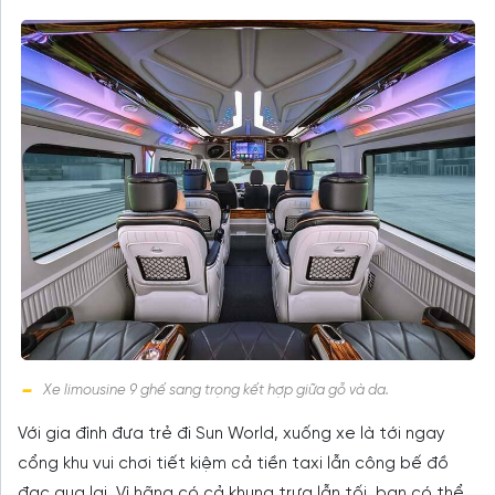
Xe limousine 9 ghế sang trọng kết hợp giữa gỗ và da.
Với gia đình đưa trẻ đi Sun World, xuống xe là tới ngay
cổng khu vui chơi tiết kiệm cả tiền taxi lẫn công bế đồ
đạc qua lại. Vì hãng có cả khung trưa lẫn tối, bạn có thể