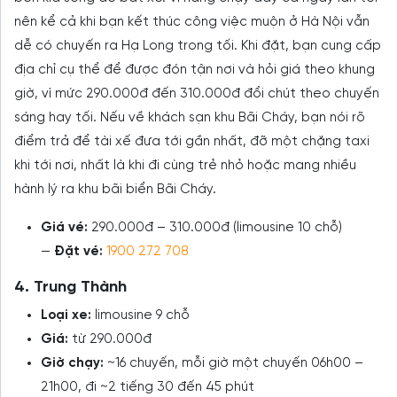
nên kể cả khi bạn kết thúc công việc muộn ở Hà Nội vẫn
dễ có chuyến ra Hạ Long trong tối. Khi đặt, bạn cung cấp
địa chỉ cụ thể để được đón tận nơi và hỏi giá theo khung
giờ, vì mức 290.000đ đến 310.000đ đổi chút theo chuyến
sáng hay tối. Nếu về khách sạn khu Bãi Cháy, bạn nói rõ
điểm trả để tài xế đưa tới gần nhất, đỡ một chặng taxi
khi tới nơi, nhất là khi đi cùng trẻ nhỏ hoặc mang nhiều
hành lý ra khu bãi biển Bãi Cháy.
Giá vé:
290.000đ – 310.000đ (limousine 10 chỗ)
—
Đặt vé:
1900 272 708
4. Trung Thành
Loại xe:
limousine 9 chỗ
Giá:
từ 290.000đ
Giờ chạy:
~16 chuyến, mỗi giờ một chuyến 06h00 –
21h00, đi ~2 tiếng 30 đến 45 phút