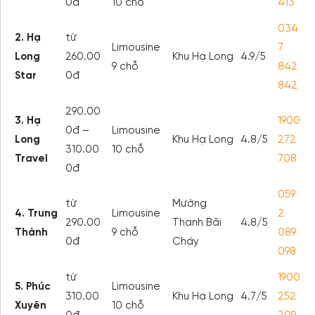
0đ
10 chỗ
413
034
2. Hạ
từ
Limousine
7
Long
260.00
Khu Hạ Long
4.9/5
9 chỗ
842
Star
0đ
842
290.00
3. Hạ
1900
0đ –
Limousine
Long
Khu Hạ Long
4.8/5
272
310.00
10 chỗ
Travel
708
0đ
059
từ
Mường
4. Trung
Limousine
2
290.00
Thanh Bãi
4.8/5
Thành
9 chỗ
089
0đ
Cháy
098
từ
1900
5. Phúc
Limousine
310.00
Khu Hạ Long
4.7/5
252
Xuyên
10 chỗ