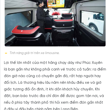
Tính năng giải trí trên xe limousine.
Lợi thế lớn nhất của một hãng chạy dày như Phúc Xuyên
là bạn gần như không phải canh vé trước cả tuần: ra điểm
đón giờ nào cũng có chuyến gần đó, rất hợp người hay
đổi lịch. Là thương hiệu lâu năm nên khâu điều xe và giờ
giấc tương đối ổn định, ít khi dồn khách hủy chuyến. Khi
đặt, bạn báo trước địa chỉ đón để được gom tận nơi, và
nếu ở phía tây thành phố thì hỏi xem điểm đón gần nhất
ở đâu vì đầu bến chính nằm bên Long Biên.