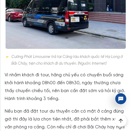
Cường Phát Limousine trả tại Cảng tàu khách quốc tế Hạ Long ở
Bãi Cháy, tiện cho khách đi du thuyền. (Nguồn: Internet)
Vì nhắm khách đi tour, hãng chủ yếu có chuyến buổi sáng
khởi hành khoảng 08h00 đến 08h30, ngày thường chưa
thấy chuyến chiều tối, nên bạn cần đặt sớm và hỏi kỹ giờ.
Hành trình khoảng 3 tiếng.
Nếu bạn đã đặt tour du thuyền cần có mặt ở cảng đúng
giờ thì đây là lựa chọn tiện nhất, đỡ phải bắt thêm xe từ
văn phòng ra cảng. Còn nếu chỉ đi chơi Bãi Cháy hay nghỉ