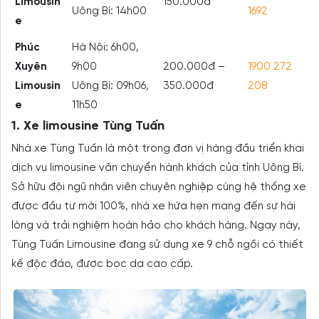
Limousin
150.000đ
Uông Bí: 14h00
1692
e
Phúc
Hà Nội: 6h00,
Xuyên
9h00
200.000đ –
1900 272
Limousin
Uông Bí: 09h06,
350.000đ
208
e
11h50
1. Xe limousine Tùng Tuấn
Nhà xe Tùng Tuấn là một trong đơn vị hàng đầu triển khai
dịch vụ limousine vận chuyển hành khách của tỉnh Uông Bí.
Sở hữu đội ngũ nhân viên chuyên nghiệp cùng hệ thống xe
được đầu tư mới 100%, nhà xe hứa hẹn mang đến sự hài
lòng và trải nghiệm hoàn hảo cho khách hàng. Ngay này,
Tùng Tuấn Limousine đang sử dụng xe 9 chỗ ngồi có thiết
kế độc đáo, được bọc da cao cấp.