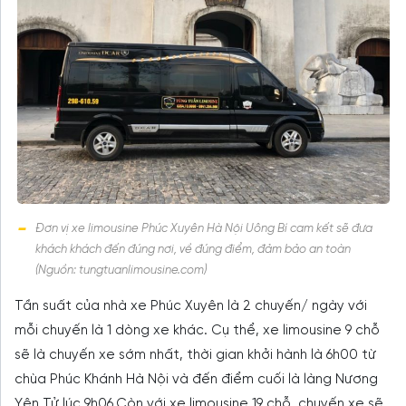
Đơn vị xe limousine Phúc Xuyên Hà Nội Uông Bí cam kết sẽ đưa
khách khách đến đúng nơi, về đúng điểm, đảm bảo an toàn
(Nguồn: tungtuanlimousine.com)
Tần suất của nhà xe Phúc Xuyên là 2 chuyến/ ngày với
mỗi chuyến là 1 dòng xe khác. Cụ thể, xe limousine 9 chỗ
sẽ là chuyến xe sớm nhất, thời gian khởi hành là 6h00 từ
chùa Phúc Khánh Hà Nội và đến điểm cuối là làng Nương
Yên Tử lúc 9h06.Còn với xe limousine 19 chỗ, chuyến xe sẽ