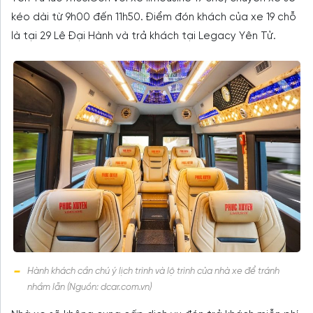
kéo dài từ 9h00 đến 11h50. Điểm đón khách của xe 19 chỗ
là tại 29 Lê Đại Hành và trả khách tại Legacy Yên Tử.
Hành khách cần chú ý lịch trình và lộ trình của nhà xe để tránh
nhầm lẫn (Nguồn: dcar.com.vn)