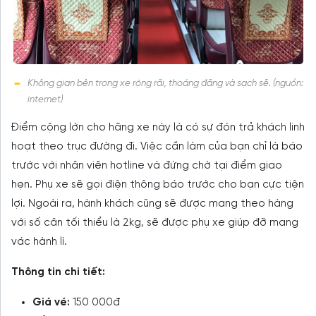
Không gian bên trong xe rộng rãi, thoáng đãng và sạch sẽ. (nguồn:
internet)
Điểm cộng lớn cho hãng xe này là có sự đón trả khách linh
hoạt theo trục đường đi. Việc cần làm của bạn chỉ là báo
trước với nhân viên hotline và đứng chờ tại điểm giao
hẹn. Phụ xe sẽ gọi điện thông báo trước cho bạn cực tiện
lợi. Ngoài ra, hành khách cũng sẽ được mang theo hàng
với số cân tối thiểu là 2kg, sẽ được phụ xe giúp đỡ mang
vác hành lí.
Thông tin chi tiết:
Giá vé:
150 000đ