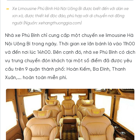
Xe Limousine Phú Bình Hà Nội Uông Bí được biết đến với dàn xe
xịn xò, được thiết kế độc đáo, phù hợp với di chuyển nơi đông
người (Nguồn: xehangthuonggia.com)
Nhà xe Phú Bình chỉ cung cấp một chuyến xe limousine Hà
Nội Uông Bí trong ngày. Thời gian xe lăn bánh là vào 11h00
và đến nơi lúc 14h00. Bên cạnh đó, nhà xe Phú Bình có dịch
vụ trung chuyển đón khách tại một số điểm đã được yêu
cầu trên 9 quận thành phố: Hoàn Kiếm, Ba Đình, Thanh
Xuân,…. hoàn toàn miễn phí.