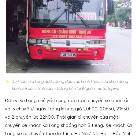
Xe khách Ka Long được đông đảo các hành khách lựa chọn đồng
hành với các chính sách dịch vụ tiện lợi (Nguồn: motortrip.vn)
Đơn vị Ka Long chủ yếu cung cấp các chuyến xe buổi tối
với 5 chuyến/ ngày trong khung giờ 20h00, 20h30, 21h30
và 2 chuyến lúc 22h00. Thời gian di chuyển của một
chuyến xe khách Ka Long khoảng hơn 3 tiếng. Xe khách Ka
Long sẽ di chuyển theo lộ trình: Hà Nội/ Nội Bài – Bắc Ninh