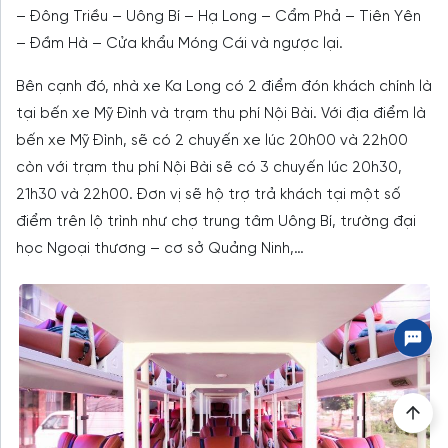
– Đông Triều – Uông Bí – Hạ Long – Cẩm Phả – Tiên Yên
– Đầm Hà – Cửa khẩu Móng Cái và ngược lại.
Bên cạnh đó, nhà xe Ka Long có 2 điểm đón khách chính là
tại bến xe Mỹ Đình và trạm thu phí Nội Bài. Với địa điểm là
bến xe Mỹ Đình, sẽ có 2 chuyến xe lúc 20h00 và 22h00
còn với trạm thu phí Nội Bài sẽ có 3 chuyến lúc 20h30,
21h30 và 22h00. Đơn vị sẽ hộ trợ trả khách tại một số
điểm trên lộ trình như chợ trung tâm Uông Bí, trường đại
học Ngoại thương – cơ sở Quảng Ninh,…