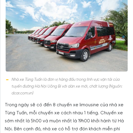
Nhà xe Tùng Tuấn là đơn vị hàng đầu trong lĩnh vực vận tải của
tuyến đường Hà Nội Uông Bí với dàn xe mới, chất lượng (Nguồn:
dcar.com.vn)
Trong ngày sẽ có đến 8 chuyến xe limousine của nhà xe
Tùng Tuấn, mỗi chuyến xe cách nhau 1 tiếng. Chuyến xe
sớm nhất là 5h00 và muộn nhất là 19h00 khởi hành từ Hà
Nội. Bên cạnh đó, nhà xe có hỗ trợ đón khách miễn phí