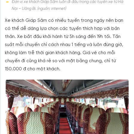
Đơn vị xe khách Giáp Sâm luôn đi đầu trong các tuyến xe từ Hà
Nội – Uông Bí. (nguồn: internet)
Xe khách Giáp Sâm có nhiều tuyến trong ngày nên bạn
có thể dễ dàng lựa chọn các tuyến thích hợp với bản
thân. Xe bắt đầu khởi hành từ 5h sáng đến 19h tối. Tần
suất mỗi chuyến chỉ cách nhau 1 tiếng và luôn đúng giờ,
không làm trễ thời gian khách hàng. Giá vé cho mỗi
chuyến đi cũng khá rẻ so với mặt bằng chung, chỉ từ
150.000 đ cho một khách.