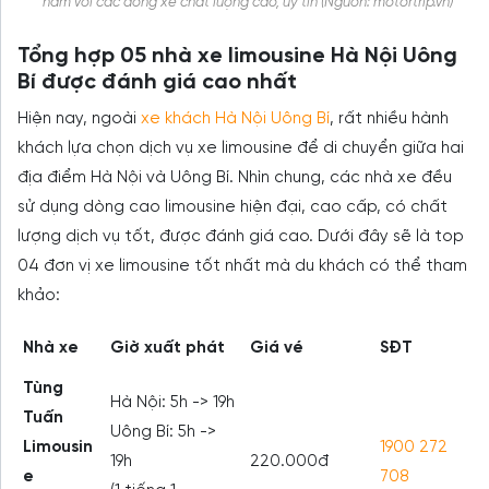
năm với các dòng xe chất lượng cao, uy tín (Nguồn: motortrip.vn)
Tổng hợp 05 nhà xe limousine Hà Nội Uông
Bí được đánh giá cao nhất
Hiện nay, ngoài
xe khách Hà Nội Uông Bí
, rất nhiều hành
khách lựa chọn dịch vụ xe limousine để di chuyển giữa hai
địa điểm Hà Nội và Uông Bí. Nhìn chung, các nhà xe đều
sử dụng dòng cao limousine hiện đại, cao cấp, có chất
lượng dịch vụ tốt, được đánh giá cao. Dưới đây sẽ là top
04 đơn vị xe limousine tốt nhất mà du khách có thể tham
khảo:
Nhà xe
Giờ xuất phát
Giá vé
SĐT
Tùng
Hà Nội: 5h -> 19h
Tuấn
Uông Bí: 5h ->
Limousin
1900 272
19h
220.000đ
e
708