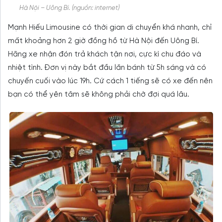
Hà Nội – Uông Bí. (nguồn: internet)
Mạnh Hiếu Limousine có thời gian di chuyển khá nhanh, chỉ
mất khoảng hơn 2 giờ đồng hồ từ Hà Nội đến Uông Bí.
Hãng xe nhận đón trả khách tận nơi, cực kì chu đáo và
nhiệt tình. Đơn vị này bắt đầu lăn bánh từ 5h sáng và có
chuyến cuối vào lúc 19h. Cứ cách 1 tiếng sẽ có xe đến nên
bạn có thể yên tâm sẽ không phải chờ đợi quá lâu.