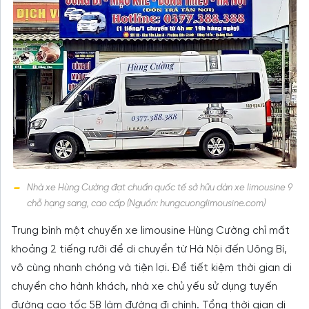
Nhà xe Hùng Cường đạt chuẩn quốc tế sở hữu dàn xe limousine 9
chỗ hạng sang, cao cấp (Nguồn: hungcuonglimousine.com)
Trung bình một chuyến xe limousine Hùng Cường chỉ mất
khoảng 2 tiếng rưỡi để di chuyển từ Hà Nội đến Uông Bí,
vô cùng nhanh chóng và tiện lợi. Để tiết kiệm thời gian di
chuyển cho hành khách, nhà xe chủ yếu sử dụng tuyến
đường cao tốc 5B làm đường đi chính. Tổng thời gian di