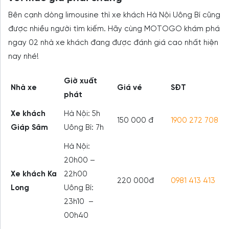
Bên cạnh dòng limousine thì xe khách Hà Nội Uông Bí cũng
được nhiều người tìm kiếm. Hãy cùng MOTOGO khám phá
ngay 02 nhà xe khách đang được đánh giá cao nhất hiện
nay nhé!
Giờ xuất
Nhà xe
Giá vé
SĐT
phát
Xe khách
Hà Nội: 5h
150 000 đ
1900 272 708
Giáp Sâm
Uông Bí: 7h
Hà Nội:
20h00 –
Xe khách Ka
22h00
220 000đ
0981 413 413
Long
Uông Bí:
23h10 –
00h40