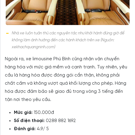
Nhà xe luôn tuân thủ các nguyên tắc như khởi hành đúng giờ để
không làm ảnh hưởng đến các hành khách trên xe (Nguồn:
xekhachquangninh.com)
Ngoài ra, xe limousine Phú Bình cũng nhận vận chuyển
hàng hóa với mức giá mềm và cạnh tranh. Tuy nhiên, yêu
cầu là hàng hóa được đóng gói cẩn thận, không phải
chất cấm và không vượt quá khối lượng cho phép. Hàng
hóa được đảm bảo sẽ giao đủ trong vòng 3 tiếng đến
tận nơi theo yêu cầu.
Mức giá:
150.000đ
Số điện thoại:
0288 882 1692
Đánh giá:
4.9/ 5