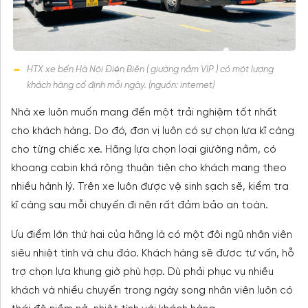
HTX xe bến Hà Nội Điện Biên ( giường nằm VIP ) có một lượng
khách hàng cố định mỗi ngày. (nguồn: internet)
Nhà xe luôn muốn mang đến một trải nghiệm tốt nhất
cho khách hàng. Do đó, đơn vị luôn có sự chọn lựa kĩ càng
cho từng chiếc xe. Hãng lựa chọn loại giường nằm, có
khoang cabin khá rộng thuận tiện cho khách mang theo
nhiều hành lý. Trên xe luôn được vệ sinh sạch sẽ, kiểm tra
kĩ càng sau mỗi chuyến đi nên rất đảm bảo an toàn.
Ưu điểm lớn thứ hai của hãng là có một đôi ngũ nhân viên
siêu nhiệt tình và chu đáo. Khách hàng sẽ được tư vấn, hỗ
trợ chọn lựa khung giờ phù hợp. Dù phải phục vụ nhiều
khách và nhiều chuyến trong ngày song nhân viên luôn có