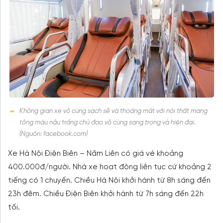
Không gian xe vô cùng sạch sẽ và thoáng mát với nội thất mang
tông màu nâu trắng chủ đạo vô cùng sang trọng và hiện đại.
(Nguồn: facebook.com)
Xe Hà Nội Điện Biên – Năm Liên có giá vé khoảng
400.000đ/người. Nhà xe hoạt động liên tục cứ khoảng 2
tiếng có 1 chuyến. Chiều Hà Nội khởi hành từ 8h sáng đến
23h đêm. Chiều Điện Biên khởi hành từ 7h sáng đến 22h
tối.