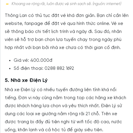
Khoang xe rộng rãi, luôn được vệ sinh sạch sẽ. (nguồn: internet)
Thông Lan có thủ tục đặt vé khá đơn giản. Bạn chỉ cần lên
website, fanpage để đặt vé qua hình thức online. Vé xe
sẽ thông báo chi tiết lịch trình và ngày đi. Sau đó, nhân
viên sẽ hỗ trợ bạn chọn lựa tuyến chạy trong ngày phù
hợp nhất với bạn bởi nhà xe chưa có thời gian cố định.
Giá vé: 400.000đ
Số điện thoại: 0288 882 1692
5. Nhà xe Điện Lý
Nhà xe Điện Lý có nhiều tuyến đường liên tỉnh khá nổi
tiếng. Đơn vị này cũng nằm trong top các hãng xe khách
được khách hàng lựa chọn và yêu thích nhất. Điện Lý sử
dụng các loại xe giường nằm rộng rãi 21 chỗ. Trên xe
được trang bị đầy đủ tiện nghi từ wifi tốc độ cao, nước
uống, khăn lạnh và cả hộc tủ để giày siêu tiện.