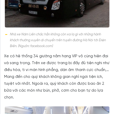
Nhà xe Năm Liên chắc hẳn không còn xa lạ gì với những hành
khách thường xuyên di chuyển trên tuyến đường Hà Nội tới Điện
Biên. (Nguồn: facebook.com)
Xe có hệ thống 34 giường nằm hạng VIP vô cùng hiện đại
và sang trọng. Trên xe được trang bị đầy đủ tiện nghi như
điều hòa, ti vi màn hình phẳng, dàn âm thanh cực chuẩn,…
Mang đến cho quý khách không gian nghỉ ngơi tiện ích,
tuyệt vời nhất. Ngoài ra, quý khách còn được bao ăn 2
bữa với các món như bún, phở, cơm cho bạn tự do lựa
chọn.