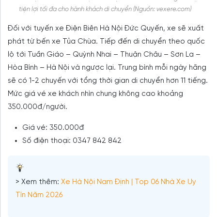
tiện lợi tối đa cho hành khách di chuyển (Nguồn: vexere.com)
Đối với tuyến xe Điện Biên Hà Nội Đức Quyến, xe sẽ xuất
phát từ bến xe Tủa Chùa. Tiếp đến di chuyển theo quốc
lộ tới Tuần Giáo – Quỳnh Nhai – Thuận Châu – Sơn La –
Hòa Bình – Hà Nội và ngược lại. Trung bình mỗi ngày hãng
sẽ có 1-2 chuyến với tổng thời gian di chuyển hơn 11 tiếng.
Mức giá vé xe khách nhìn chung không cao khoảng
350.000đ/người.
Giá vé: 350.000đ
Số điện thoại: 0347 842 842
> Xem thêm:
Xe Hà Nội Nam Định | Top 06 Nhà Xe Uy
Tín Năm 2026