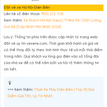
Đình
Đặt vé xe Hà Nội Điện Biên
Liên hệ số điện thoại:
1900 272 708
Xem thêm:
Xe Khách Hà Nội Sapa | 11 Nhà Xe Chất Lượng,
Giá Rẻ [Cập Nhật Mới Nhất 2026]
Lưu ý: Thông tin phía trên được cập nhật từ trang web
đặt vé uy tín vexere.com. Thời gian khởi hành và giá vé
có thể thay đổi tỳ theo tình hình thực tế và mỗi thời điểm
trong năm. Quý khách vui lòng gọi điện vào số tổng đài
của nhà xe để có thể nắm bắt và hỏi rõ thêm thông tin
chi tiết.
>>> Xem thêm:
Thuê Xe Máy Điện Biên | Top 05 Địa
Điểm Giá Tốt, Uy Tín Nhất