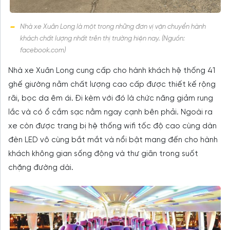
Nhà xe Xuân Long là một trong những đơn vị vận chuyển hành
khách chất lượng nhất trên thị trường hiện nay. (Nguồn:
facebook.com)
Nhà xe Xuân Long cung cấp cho hành khách hệ thống 41
ghế giường nằm chất lượng cao cấp được thiết kế rộng
rãi, bọc da êm ái. Đi kèm với đó là chức năng giảm rung
lắc và có ổ cắm sạc nằm ngay cạnh bên phải. Ngoài ra
xe còn được trang bị hệ thống wifi tốc độ cao cùng dàn
đèn LED vô cùng bắt mắt và nổi bật mang đến cho hành
khách không gian sống động và thư giãn trong suốt
chặng đường dài.