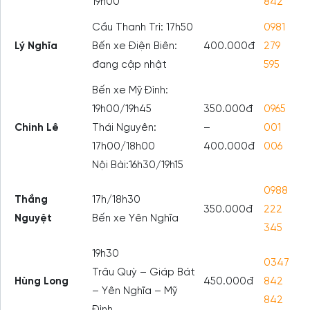
19h00
842
Cầu Thanh Trì: 17h50
0981
Lý Nghĩa
Bến xe Điện Biên:
400.000đ
279
đang cập nhật
595
Bến xe Mỹ Đình:
19h00/19h45
350.000đ
0965
Chinh Lê
Thái Nguyên:
–
001
17h00/18h00
400.000đ
006
Nội Bài:16h30/19h15
0988
Thắng
17h/18h30
350.000đ
222
Nguyệt
Bến xe Yên Nghĩa
345
19h30
0347
Trâu Quỳ – Giáp Bát
Hùng Long
450.000đ
842
– Yên Nghĩa – Mỹ
842