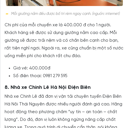
Mỗi giường nằm đều được bố trí rèm ngay cạnh. (nguồn: internet)
Chi phí của mỗi chuyến xe là 400.000 đ cho 1 người.
Khách hàng sẽ được sử dụng giường nằm cao cấp. Mỗi
giường sẽ được trải nệm và có chăn bên cạnh cho bạn,
rất tiện nghỉ ngơi. Ngoài ra, xe cũng chuẩn bị một số nước
uống miễn phí cho khách rất chu đáo.
Giá vé: 400.000đ
Số điện thoại: 0981 279 595
8. Nhà xe Chinh Lê Hà Nội Điện Biên
Nhà xe Chinh Lê đã đơn vị vận tải chuyên tuyến Điện Biên
Hà Nôi Thái Nguyên được nhiều người đánh giá cao. Hãng
hoạt động theo phương châm “uy tín – an toàn – chất
lượng”. Do đó, đơn vị luôn không ngừng nâng cấp chất
lượng xe. Trong quá trình di chuyển cẩn thận, nói không