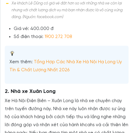
Xe khách Lê Dũng có giá vé đắt hơn so với những nhà xe còn lại
nhưng với chất lượng dịch vụ mà bạn nhận được là vô cùng xứng
đáng. (Nguồn: facebook.com)
Giá vé: 400.000 đ
Số điện thoại:
1900 272 708
Xem thêm:
Tổng Hợp Các Nhà Xe Hà Nội Hạ Long Uy
Tín & Chất Lượng Nhất 2026
2. Nhà xe Xuân Long
Xe Hà Nội Điện Biên – Xuân Long là nhà xe chuyên chạy
trên tuyến đường này. Nhà xe này luôn nhận được sự ủng
hộ của khách hàng bởi cách tiếp thu và lắng nghe những
lời đóng góp và nhận xét của hành khcahs và cải thiện lên