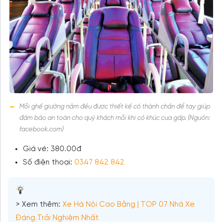
Mỗi ghế giường nằm đều được thiết kế có thành chắn để tay giúp
đảm bảo an toàn cho quý khách mỗi khi có khúc cua gấp. (Nguồn:
facebook.com)
Giá vé: 380.00đ
Số điện thoại:
0347 842 842
> Xem thêm:
Xe Hà Nội Cao Bằng | TOP 07 Nhà Xe
Đáng Trải Nghiệm Nhất