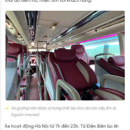
thái độ niềm nở, nhiệt tình với khách hàng.
Xe giường nằm được sử dụng chất liệu bọc da cao cấp, êm ái.
(nguồn: internet)
Xe hoạt động Hà Nội từ 7h đến 23h. Từ Điện Biên lúc 6h