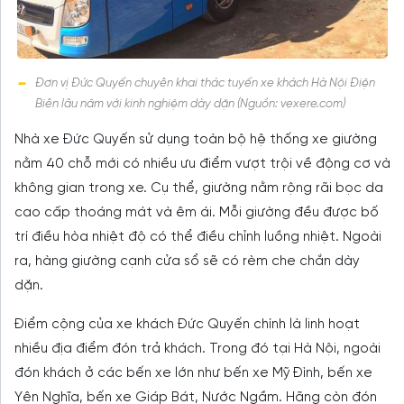
Đơn vị Đức Quyến chuyên khai thác tuyến xe khách Hà Nội Điện
Biên lâu năm với kinh nghiệm dày dặn (Nguồn: vexere.com)
Nhà xe Đức Quyến sử dụng toàn bộ hệ thống xe giường
nằm 40 chỗ mới có nhiều ưu điểm vượt trội về động cơ và
không gian trong xe. Cụ thể, giường nằm rộng rãi bọc da
cao cấp thoáng mát và êm ái. Mỗi giường đều được bố
trí điều hòa nhiệt độ có thể điều chỉnh luồng nhiệt. Ngoài
ra, hàng giường cạnh cửa sổ sẽ có rèm che chắn dày
dặn.
Điểm cộng của xe khách Đức Quyến chính là linh hoạt
nhiều địa điểm đón trả khách. Trong đó tại Hà Nội, ngoài
đón khách ở các bến xe lớn như bến xe Mỹ Đình, bến xe
Yên Nghĩa, bến xe Giáp Bát, Nước Ngầm. Hãng còn đón