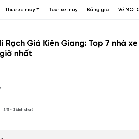
Thuê xe máy
Tour xe máy
Bảng giá
Về MOT
i Rạch Giá Kiên Giang: Top 7 nhà xe
giờ nhất
6
5/5 - (1 bình chọn)