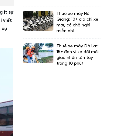
 ít sự
Thuê xe máy Hà
Giang: 10+ địa chỉ xe
i viết
mới, có chỗ nghỉ
h cụ
miễn phí
Thuê xe máy Đà Lạt:
15+ đơn vị xe đời mới,
giao nhận tận tay
trong 10 phút