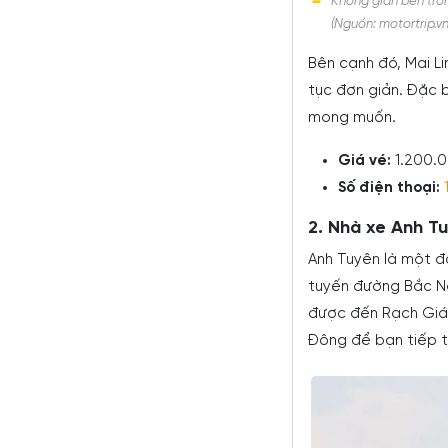
Không gian bên tron
(Nguồn: motortrip.vn
Bên cạnh đó, Mai Li
tục đơn giản. Đặc b
mong muốn.
Giá vé:
1.200.
Số điện thoại:
2. Nhà xe Anh T
Anh Tuyên là một đ
tuyến đường Bắc Na
được đến Rạch Giá,
Đông để bạn tiếp t