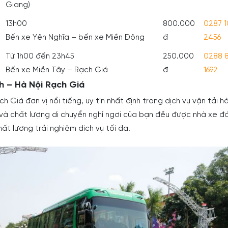
Giang)
13h00
800.000
0287 
Bến xe Yên Nghĩa – bến xe Miền Đông
đ
2456
Từ 1h00 đến 23h45
250.000
0288 
Bến xe Miền Tây – Rạch Giá
đ
1692
nh – Hà Nội Rạch Giá
h Giá đơn vị nổi tiếng, uy tín nhất định trong dịch vụ vận tải h
 và chất lượng di chuyển nghỉ ngơi của bạn đều được nhà xe đ
t lượng trải nghiệm dịch vụ tối đa.