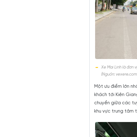
Xe Mai Linh là đơn 
(Nguồn: vexere.com
Một ưu điểm lớn nhấ
khách tới Kiên Gian
chuyển giữa các tu
khu vực trung tâm 