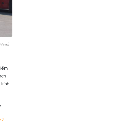
4h.vn)
điểm
ạch
trình
é
52