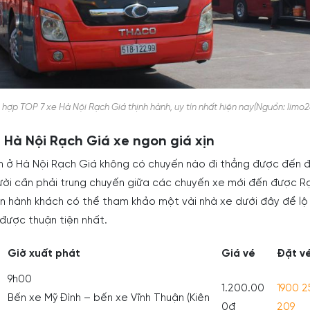
g hợp TOP 7 xe Hà Nội Rạch Giá thịnh hành, uy tín nhất hiện nay(Nguồn: limo2
 Hà Nội Rạch Giá xe ngon giá xịn
h ở Hà Nội Rạch Giá không có chuyến nào đi thẳng được đến 
ười cần phải trung chuyến giữa các chuyến xe mới đến được R
ên hành khách có thể tham khảo một vài nhà xe dưới đây để lộ 
 được thuận tiện nhất.
Giờ xuất phát
Giá vé
Đặt v
9h00
1.200.00
1900 2
Bến xe Mỹ Đình – bến xe Vĩnh Thuận (Kiên
0đ
209