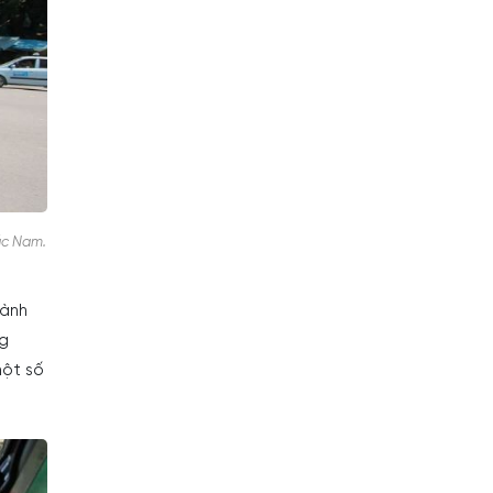
Bắc Nam.
hành
ng
một số