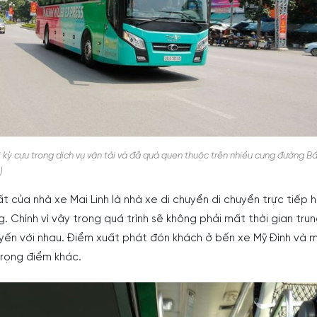
vị kỳ cựu trong dịch vụ vận tải và đã quá quen thuộc trên nhiều cung đường 
)
t của nhà xe Mai Linh là nhà xe di chuyển di chuyển trực tiếp 
g. Chính vì vậy trong quá trình sẽ không phải mất thời gian tru
yến với nhau. Điểm xuất phát đón khách ở bến xe Mỹ Đình và 
trọng điểm khác.