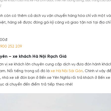
g xe khách của nhà xe Mai Linh được thiết kế tương đồng, đặc trưng của đơn
)
nh còn có thêm cả dịch vụ vận chuyển hàng hóa chỉ với một vài
iệt, hàng sẽ được đóng gói kỹ càng và giao tận nơi tại địa ch
000đ
1900 252 209
uyên – xe khách Hà Nội Rạch Giá
ơn vị xe khách lớn chuyên cung cấp dịch vụ đưa đón hành khá
m. Nổi tiếng trong số đó là
xe Hà Nội Sài Gòn
. Chính vì vậy để
 nhà xe sẽ đón bạn ở Bến xe Yên Nghĩa rồi trả khách ở Bến xe
ục di chuyển đến điểm trả tiếp theo nhé!