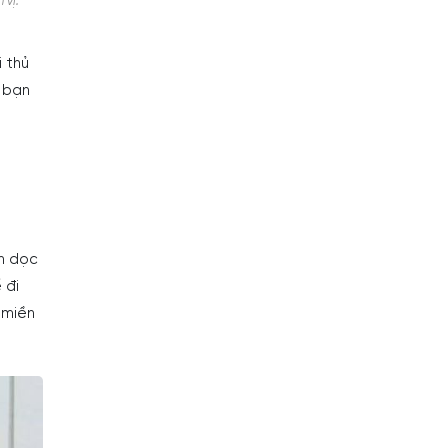
 vị.
 thủ
ỉ bạn
ch dọc
 đi
 miền