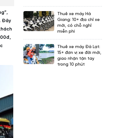
ng”,
Thuê xe máy Hà
Giang: 10+ địa chỉ xe
. Đây
mới, có chỗ nghỉ
khách
miễn phí
000đ,
ác
Thuê xe máy Đà Lạt:
15+ đơn vị xe đời mới,
giao nhận tận tay
trong 10 phút