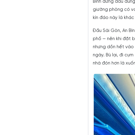
Bình đứng đầu đúng
giường phòng có vá
kín đáo này là khá
Đầu Sài Gòn, An Bì
phố — nên khi đặt 
nhưng dồn hết vào 
ngày. Bù lại, đi cụ
nhà đón hơn là xuố