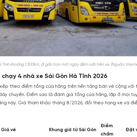
Tĩnh khoảng 1.300km, đi gần trọn một ngày đêm rưỡi trên xe. (Nguồn: Intern
ờ chạy 4 nhà xe Sài Gòn Hà Tĩnh 2026
xếp theo điểm tổng của hãng trên nền tảng bán vé cộng với 
dày chuyến. Điểm sao là đánh giá tổng của hãng, lặp ở mọi tu
ặng này. Giá tham khảo tháng 8/2026, đổi theo hạng xe và đi
Điểm
Giá vé
Khung giờ từ Sài Gòn
Đặt 
chấm