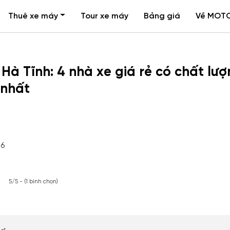
Thuê xe máy
Tour xe máy
Bảng giá
Về MOT
Hà Tĩnh: 4 nhà xe giá rẻ có chất lư
 nhất
26
5/5 - (1 bình chọn)