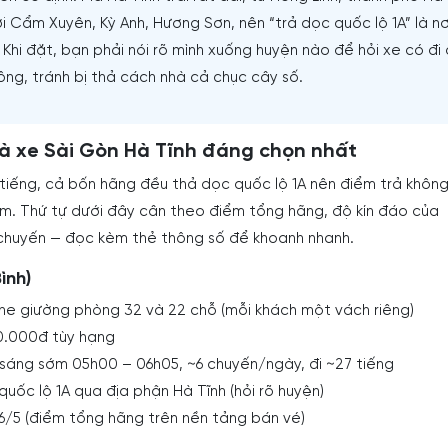
i Cẩm Xuyên, Kỳ Anh, Hương Sơn, nên “trả dọc quốc lộ 1A” là nơ
Khi đặt, bạn phải nói rõ mình xuống huyện nào để hỏi xe có đi
ng, tránh bị thả cách nhà cả chục cây số.
à xe Sài Gòn Hà Tĩnh đáng chọn nhất
tiếng, cả bốn hãng đều thả dọc quốc lộ 1A nên điểm trả không
m. Thứ tự dưới đây cân theo điểm tổng hãng, độ kín đáo của
chuyến — đọc kèm thẻ thông số để khoanh nhanh.
ình)
ne giường phòng 32 và 22 chỗ (mỗi khách một vách riêng)
0.000đ tùy hạng
áng sớm 05h00 – 06h05, ~6 chuyến/ngày, đi ~27 tiếng
uốc lộ 1A qua địa phận Hà Tĩnh (hỏi rõ huyện)
6/5 (điểm tổng hãng trên nền tảng bán vé)