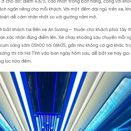
 ở chỗ đó: điểm 4.6/5, cao nhất trong bốn hãng, cộng với kh
ch ngăn riêng cho mỗi khách. Với một đêm dài ngủ trên xe, k
c biệt dễ cảm nhận nhất so với giường nằm mở.
nh bắt khách tại Bến xe An Sương — thuận cho khách phía tây 
bạn xác nhận đúng điểm lên. Xe chạy khoảng sáu chuyến mỗi n
cụm sáng sớm 05h00 tới 06h05, gần như không có giờ khác tr
m sáng thì tới Hà Tĩnh vào ban ngày hôm sau, dễ bắt xe hay gọi
ng lúc nửa đêm.