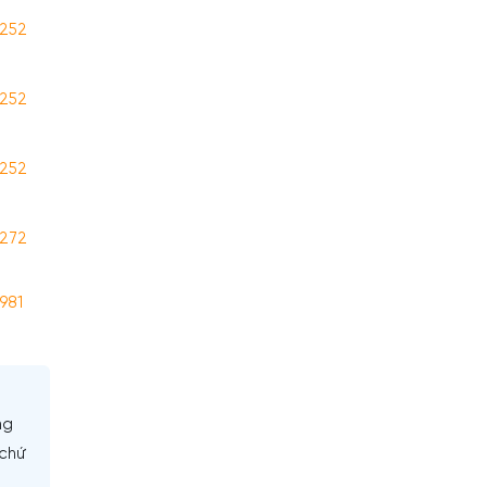
 252
 252
 252
 272
981
ng
 chứ