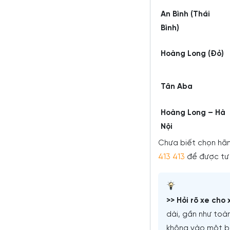
An Bình (Thái
Bình)
Hoàng Long (Đỏ)
Tân Aba
Hoàng Long – Hà
Nội
Chưa biết chọn hã
413 413
để được tư 
>> Hỏi rõ xe cho
dài, gần như toà
không vào một bến