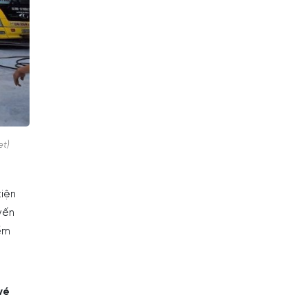
et)
tiện
yến
ểm
vé