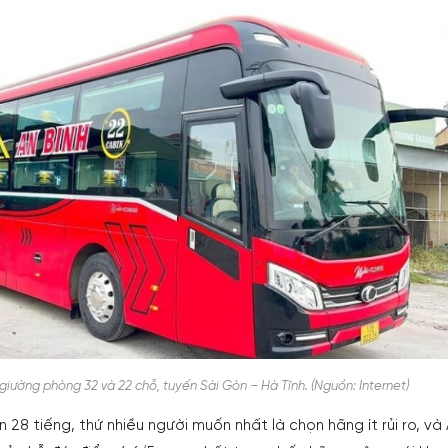
 giường phòng 32 và 22 chỗ, tuyến Sài Gòn – Hà Tĩnh. (Nguồn: Internet)
28 tiếng, thứ nhiều người muốn nhất là chọn hãng ít rủi ro, và