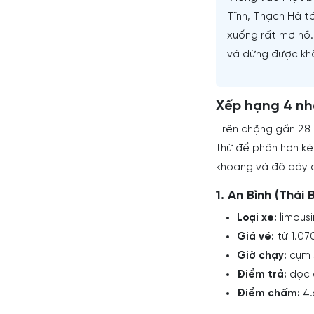
Tĩnh, Thạch Hà tớ
xuống rất mơ hồ. 
và dừng được khô
Xếp hạng 4 nh
Trên chặng gần 28 
thứ để phân hơn ké
khoang và độ dày 
1. An Bình (Thái B
Loại xe:
limousi
Giá vé:
từ 1.07
Giờ chạy:
cụm s
Điểm trả:
dọc q
Điểm chấm:
4.