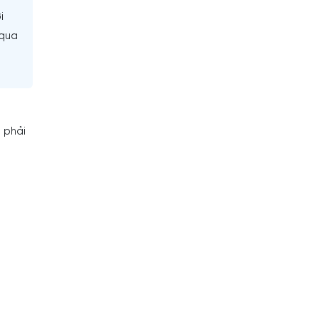
i
 qua
 phải