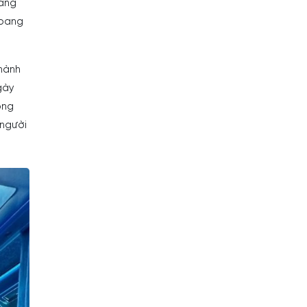
oang
hoang
thành
gày
ong
 người