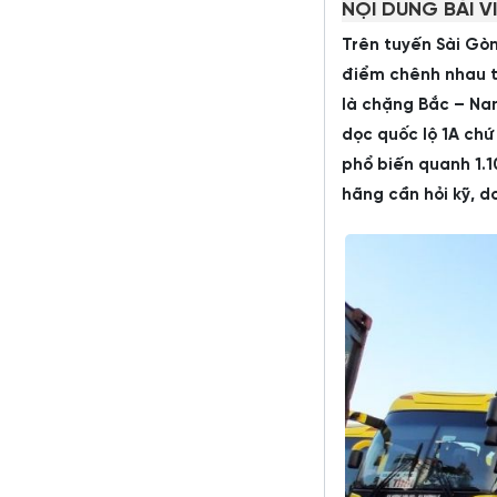
NỘI DUNG BÀI V
Trên tuyến Sài Gò
điểm chênh nhau t
là chặng Bắc – Na
dọc quốc lộ 1A chứ
phổ biến quanh 1.
hãng cần hỏi kỹ, d