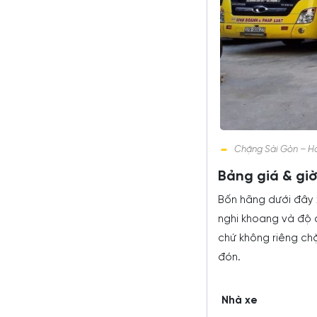
Chặng Sài Gòn – Hà 
Bảng giá & gi
Bốn hãng dưới đây 
nghi khoang và độ 
chứ không riêng ch
đón.
Nhà xe