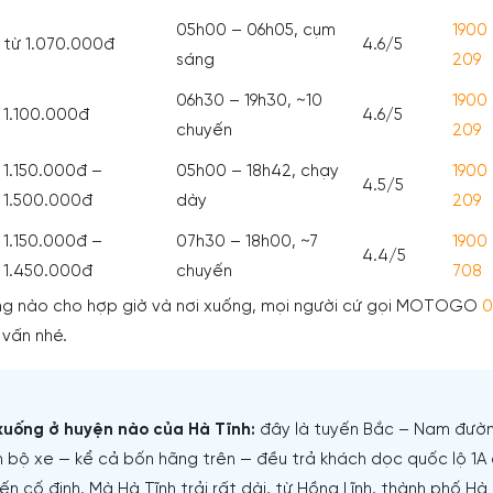
05h00 – 06h05, cụm
1900
từ 1.070.000đ
4.6/5
sáng
209
06h30 – 19h30, ~10
1900
1.100.000đ
4.6/5
chuyến
209
1.150.000đ –
05h00 – 18h42, chạy
1900
4.5/5
1.500.000đ
dày
209
1.150.000đ –
07h30 – 18h00, ~7
1900
4.4/5
1.450.000đ
chuyến
708
ng nào cho hợp giờ và nơi xuống, mọi người cứ gọi MOTOGO
0
vấn nhé.
 xuống ở huyện nào của Hà Tĩnh:
đây là tuyến Bắc – Nam đườ
n bộ xe — kể cả bốn hãng trên — đều trả khách dọc quốc lộ 1A
 cố định. Mà Hà Tĩnh trải rất dài, từ Hồng Lĩnh, thành phố Hà