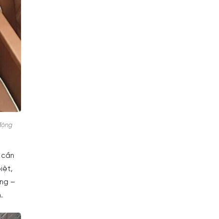
 động
 cần
iệt,
ơng –
.