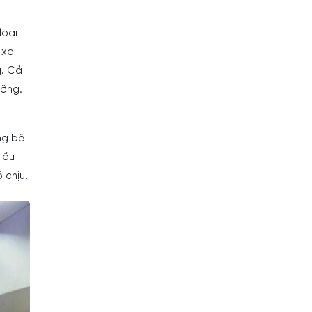
loại
 xe
g. Cả
ưỡng.
ng bệ
iều
 chịu.