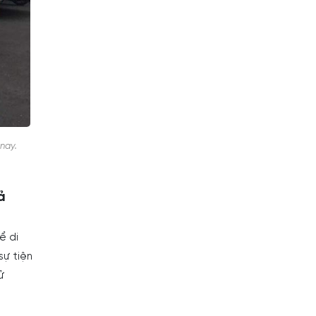
nay.
ả
ể di
sự tiện
ử