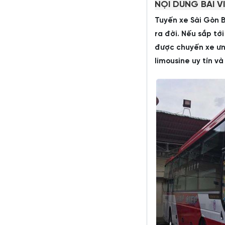
NỘI DUNG BÀI V
Tuyến xe Sài Gòn 
ra đời. Nếu sắp tớ
được chuyến xe ưng
limousine uy tín v