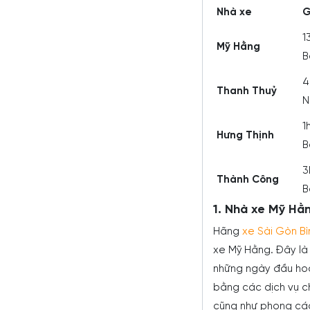
Nhà xe
G
1
Mỹ Hằng
B
4
Thanh Thuỷ
N
1
Hưng Thịnh
B
3
Thành Công
B
1. Nhà xe Mỹ Hằn
Hãng
xe Sài Gòn B
xe Mỹ Hằng. Đây là 
những ngày đầu hoạ
bằng các dịch vụ c
cũng như phong các