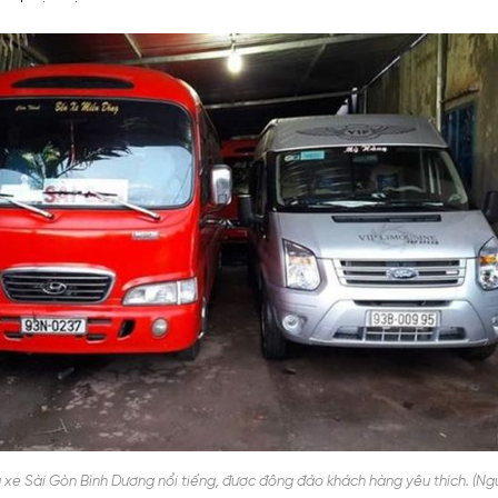
 xe Sài Gòn Bình Dương nổi tiếng, được đông đảo khách hàng yêu thích. (Ng