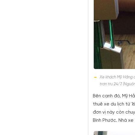
Xe khách Mỹ Hằng có
trơn tru 24/7. (Ngu
Bên cạnh đó, Mỹ Hằ
thuê xe du lịch từ 1
đơn vị này còn chu
Bình Phước. Nhà xe