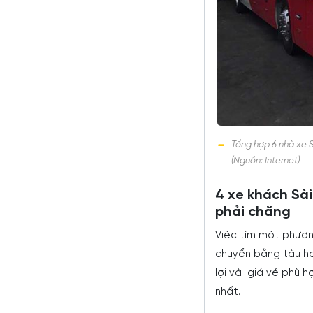
Tổng hợp 6 nhà xe S
(Nguồn: Internet)
4 xe khách Sài
phải chăng
Việc tìm một phương
chuyển bằng tàu ho
lợi và giá vé phù h
nhất.