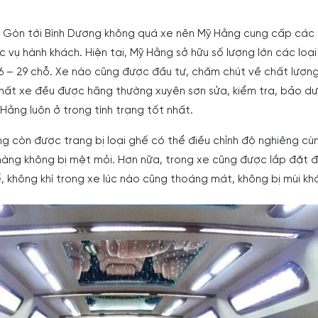
 Gòn tới Bình Dương không quá xe nên Mỹ Hằng cung cấp các 
 vụ hành khách. Hiện tại, Mỹ Hằng sở hữu số lượng lớn các loại
16 – 29 chỗ. Xe nào cũng được đầu tư, chăm chút về chất lượn
 thất xe đều được hãng thường xuyên sơn sửa, kiểm tra, bảo d
 Hằng luôn ở trong tình trạng tốt nhất.
ng còn được trang bị loại ghế có thể điều chỉnh độ nghiêng cù
hàng không bị mệt mỏi. Hơn nữa, trong xe cũng được lắp đặt đ
, không khí trong xe lúc nào cũng thoáng mát, không bị mùi khó