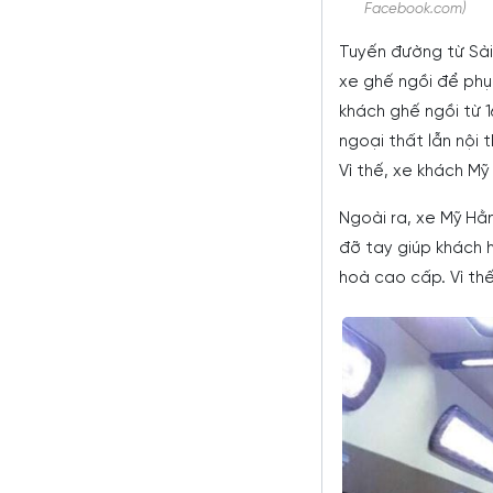
Facebook.com)
Tuyến đường từ Sài
xe ghế ngồi để phục
khách ghế ngồi từ 
ngoại thất lẫn nội
Vì thế, xe khách Mỹ
Ngoài ra, xe Mỹ Hằ
đỡ tay giúp khách 
hoà cao cấp. Vì thế