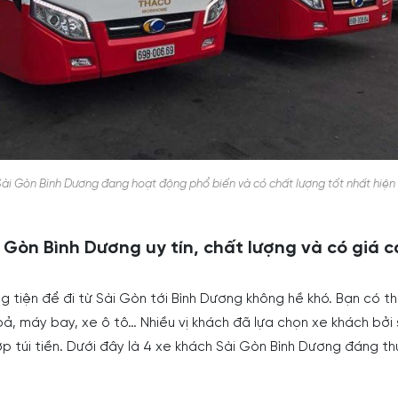
ài Gòn Bình Dương đang hoạt động phổ biến và có chất lượng tốt nhất hiện 
 Gòn Bình Dương uy tín, chất lượng và có giá c
 tiện để đi từ Sài Gòn tới Bình Dương không hề khó. Bạn có th
ả, máy bay, xe ô tô… Nhiều vị khách đã lựa chọn xe khách bởi 
ợp túi tiền. Dưới đây là 4 xe khách Sài Gòn Bình Dương đáng th