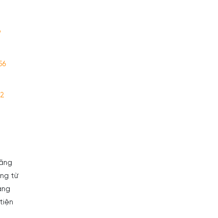
9
56
92
hãng
àng từ
àng
tiện