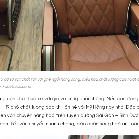
 cơ sở vật chất tốt với ghế ngồi hạng sang, điều hoà chất lượng cao hoạt
ồn: Facebook.com)
ng còn cho thuê xe với giá vô cùng phải chăng. Nếu bạn đang
6 – 19 chỗ chất lượng cao thì liên hệ với Mỹ Hằng nay nhé! Đặc b
yên vận chuyển hàng hoá trên tuyến đường Sài Gòn – Bình Dư
 cam kết vận chuyển nhanh chóng, bảo quản hàng hoá an toàn