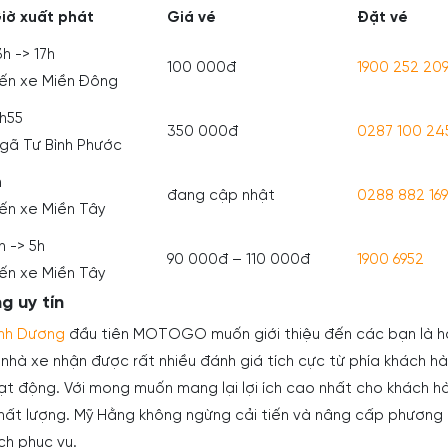
iờ xuất phát
Giá vé
Đặt vé
3h -> 17h
100 000đ
1900 252 20
ến xe Miền Đông
h55
350 000đ
0287 100 24
gã Tư Bình Phước
h
đang cập nhật
0288 882 16
ến xe Miền Tây
h -> 5h
90 000đ – 110 000đ
1900 6952
ến xe Miền Tây
g uy tín
ình Dương
đầu tiên MOTOGO muốn giới thiệu đến các bạn là 
nhà xe nhận được rất nhiều đánh giá tích cực từ phía khách h
t động. Với mong muốn mang lại lợi ích cao nhất cho khách h
hất lượng. Mỹ Hằng không ngừng cải tiến và nâng cấp phương 
h phục vụ.