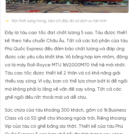
Nội thất sang trọng, tiện ích đầy đủ và dịch vụ tận tình
Đây là tàu cao tốc đạt chất lượng 5 sao. Tàu được thiết
kế theo tiêu chuẩn Châu Âu. Tất cả các bộ phận của tàu
Phú Quốc Express đều đảm bảo chất lượng và đáp ứng
được các yêu cầu khắt khe. Vỏ bằng hợp kim nhôm, động
cơ là máy Roll-Royce MTU 16V2000M70 thế hệ mới nhất.
Tàu cao tốc được thiết kế 2 thân và có khả năng giải
thiểu say sóng. Vì vậy, bạn có thể lựa chọn bất kì để ngồi
mà không phải lo lắng về vấn đề say sóng. Tất cả các
ghế ngồi đều rất thoải mái và dễ chịu.
Sức chứa của tàu khoảng 300 khách, gồm có 16 Business
Class và có 50 ghế cho khoang ngoài trời. Riêng khoang
Vip của tàu có ghế bằng da thật. Thiết kế của tàu Phú