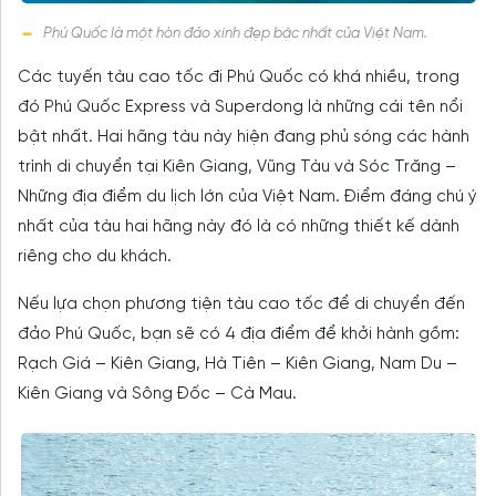
Phú Quốc là một hòn đảo xinh đẹp bậc nhất của Việt Nam.
Các tuyến tàu cao tốc đi Phú Quốc có khá nhiều, trong
đó Phú Quốc Express và Superdong là những cái tên nổi
bật nhất. Hai hãng tàu này hiện đang phủ sóng các hành
trình di chuyển tại Kiên Giang, Vũng Tàu và Sóc Trăng –
Những địa điểm du lịch lớn của Việt Nam. Điểm đáng chú ý
nhất của tàu hai hãng này đó là có những thiết kế dành
riêng cho du khách.
Nếu lựa chọn phương tiện tàu cao tốc để di chuyển đến
đảo Phú Quốc, bạn sẽ có 4 địa điểm để khởi hành gồm:
Rạch Giá – Kiên Giang, Hà Tiên – Kiên Giang, Nam Du –
Kiên Giang và Sông Đốc – Cà Mau.