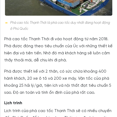
Phà cao tốc Thạnh Thới là phà cao tốc duy nhất đang hoạt động
ở Phú Quốc
Phà cao tốc Thạnh Thới đi vào hoạt động từ năm 2018.
Phà được đóng theo tiêu chuẩn của Úc với những thiết kế
hiện đại và tiên tiến. Nhờ đó mà khách hàng sẽ luôn cảm
thấy thoải mái, dễ chịu khi đi phà.
Phà được thiết kế với 2 thân, có sức chứa khoảng 400
hành khách, 20 xe ô tô và 200 xe máy. Vận tốc của phà
khoảng 25 hải lý/giờ, tiện ích và nội thất đạt tiêu chuẩn 5
sao. Độ an toàn và tính ổn định của phà rất cao.
Lịch trình
Lịch trình của phà cao tốc Thạnh Thới sẽ có nhiều chuyến