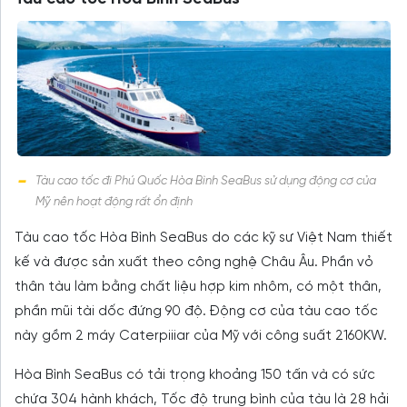
Tàu cao tốc đi Phú Quốc Hòa Bình SeaBus sử dụng động cơ của
Mỹ nên hoạt động rất ổn định
Tàu cao tốc Hòa Bình SeaBus do các kỹ sư Việt Nam thiết
kế và được sản xuất theo công nghệ Châu Âu. Phần vỏ
thân tàu làm bằng chất liệu hợp kim nhôm, có một thân,
phần mũi tài dốc đứng 90 độ. Động cơ của tàu cao tốc
này gồm 2 máy Caterpiiiar của Mỹ với công suất 2160KW.
Hòa Bình SeaBus có tải trọng khoảng 150 tấn và có sức
chứa 304 hành khách, Tốc độ trung bình của tàu là 28 hải