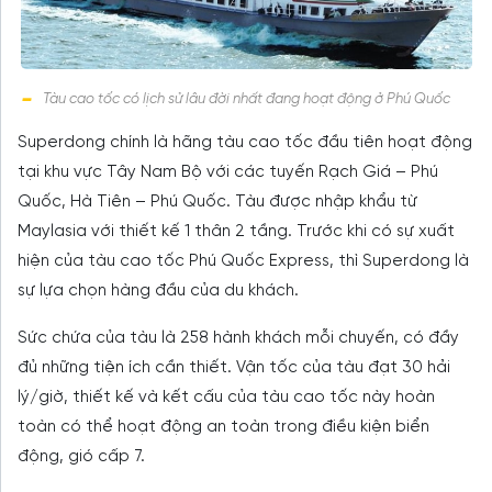
Tàu cao tốc có lịch sử lâu đời nhất đang hoạt động ở Phú Quốc
Superdong chính là hãng tàu cao tốc đầu tiên hoạt động
tại khu vực Tây Nam Bộ với các tuyến Rạch Giá – Phú
Quốc, Hà Tiên – Phú Quốc. Tàu được nhập khẩu từ
Maylasia với thiết kế 1 thân 2 tầng. Trước khi có sự xuất
hiện của tàu cao tốc Phú Quốc Express, thì Superdong là
sự lựa chọn hàng đầu của du khách.
Sức chứa của tàu là 258 hành khách mỗi chuyến, có đầy
đủ những tiện ích cần thiết. Vận tốc của tàu đạt 30 hải
lý/giờ, thiết kế và kết cấu của tàu cao tốc này hoàn
toàn có thể hoạt động an toàn trong điều kiện biển
động, gió cấp 7.