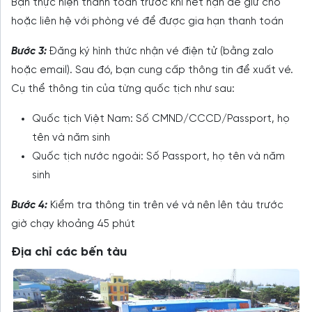
Bạn thực hiện thanh toán trước khi hết hạn để giữ chỗ
hoặc liên hệ với phòng vé để được gia hạn thanh toán
Bước 3:
Đăng ký hình thức nhận vé điện tử (bằng zalo
hoặc email). Sau đó, bạn cung cấp thông tin để xuất vé.
Cụ thể thông tin của từng quốc tịch như sau:
Quốc tịch Việt Nam: Số CMND/CCCD/Passport, họ
tên và năm sinh
Quốc tịch nước ngoài: Số Passport, họ tên và năm
sinh
Bước 4:
Kiểm tra thông tin trên vé và nên lên tàu trước
giờ chạy khoảng 45 phút
Địa chỉ các bến tàu