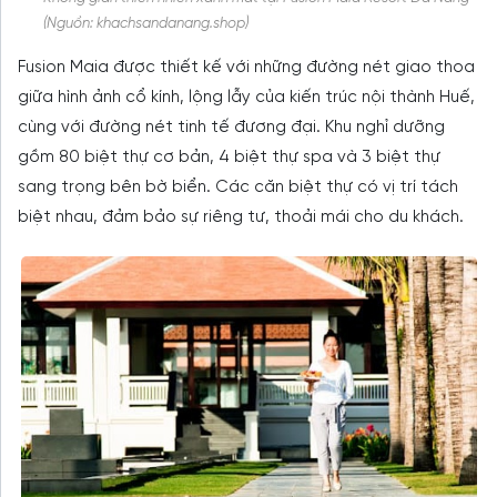
(Nguồn: khachsandanang.shop)
Fusion Maia được thiết kế với những đường nét giao thoa
giữa hình ảnh cổ kính, lộng lẫy của kiến trúc nội thành Huế,
cùng với đường nét tinh tế đương đại. Khu nghỉ dưỡng
gồm 80 biệt thự cơ bản, 4 biệt thự spa và 3 biệt thự
sang trọng bên bờ biển. Các căn biệt thự có vị trí tách
biệt nhau, đảm bảo sự riêng tư, thoải mái cho du khách.