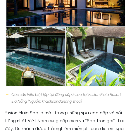
Các căn Villa biệt lập tại đẳng cấp 5 sao tại Fusion Maia Resort
Đà Nẵng (Nguồn: khachsandanang.shop)
Fusion Maia Spa là một trong những spa cao cấp và nổi
tiếng nhất Việt Nam cung cấp dịch vụ “Spa trọn gói”. Tại
đây, Du khách được trải nghiệm miễn phí các dịch vụ spa