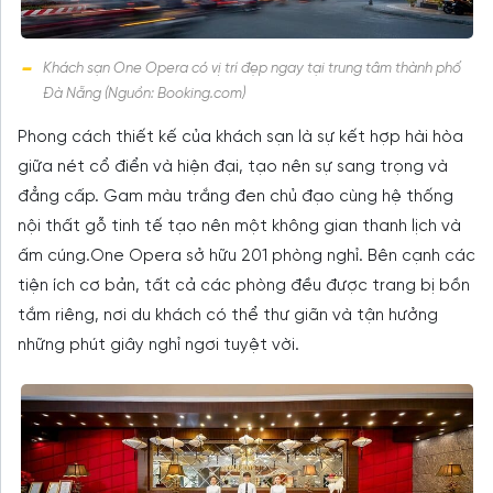
Khách sạn One Opera có vị trí đẹp ngay tại trung tâm thành phố
Đà Nẵng (Nguồn: Booking.com)
Phong cách thiết kế của khách sạn là sự kết hợp hài hòa
giữa nét cổ điển và hiện đại, tạo nên sự sang trọng và
đẳng cấp. Gam màu trắng đen chủ đạo cùng hệ thống
nội thất gỗ tinh tế tạo nên một không gian thanh lịch và
ấm cúng.One Opera sở hữu 201 phòng nghỉ. Bên cạnh các
tiện ích cơ bản, tất cả các phòng đều được trang bị bồn
tắm riêng, nơi du khách có thể thư giãn và tận hưởng
những phút giây nghỉ ngơi tuyệt vời.