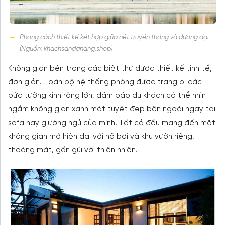
Phong cách thiết kế kết hợp giữa nét truyền thống và đương đại
(Nguồn: khachsandanang.shop)
Không gian bên trong các biệt thự được thiết kế tinh tế,
đơn giản. Toàn bộ hệ thống phòng được trang bị các
bức tường kính rộng lớn, đảm bảo du khách có thể nhìn
ngắm không gian xanh mát tuyệt đẹp bên ngoài ngay tại
sofa hay giường ngủ của mình. Tất cả đều mang đến một
không gian mở hiện đại với hồ bơi và khu vườn riêng,
thoáng mát, gần gũi với thiên nhiên.