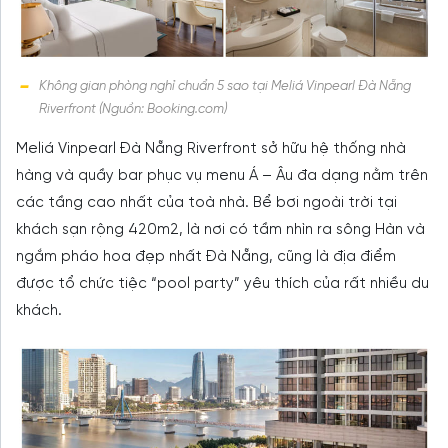
Không gian phòng nghỉ chuẩn 5 sao tại Meliá Vinpearl Đà Nẵng
Riverfront (Nguồn: Booking.com)
Meliá Vinpearl Đà Nẵng Riverfront sở hữu hệ thống nhà
hàng và quầy bar phục vụ menu Á – Âu đa dạng nằm trên
các tầng cao nhất của toà nhà. Bể bơi ngoài trời tại
khách sạn rộng 420m2, là nơi có tầm nhìn ra sông Hàn và
ngắm pháo hoa đẹp nhất Đà Nẵng, cũng là địa điểm
được tổ chức tiệc “pool party” yêu thích của rất nhiều du
khách.