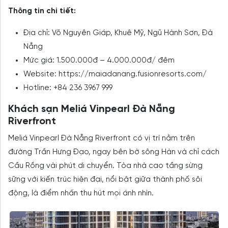
Thông tin chi tiết:
Địa chỉ: Võ Nguyên Giáp, Khuê Mỹ, Ngũ Hành Sơn, Đà
Nẵng
Mức giá: 1.500.000đ – 4.000.000đ/ đêm
Website: https://maiadanang.fusionresorts.com/
Hotline: +84 236 3967 999
Khách sạn Meliá Vinpearl Đà Nẵng
Riverfront
Meliá Vinpearl Đà Nẵng Riverfront có vị trí nằm trên
đường Trần Hưng Đạo, ngay bên bờ sông Hàn và chỉ cách
Cầu Rồng vài phút di chuyển. Tòa nhà cao tầng sừng
sững với kiến trúc hiện đại, nổi bật giữa thành phố sôi
động, là điểm nhấn thu hút mọi ánh nhìn.