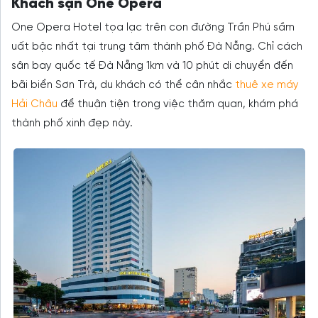
Khách sạn One Opera
One Opera Hotel tọa lạc trên con đường Trần Phú sầm
uất bậc nhất tại trung tâm thành phố Đà Nẵng. Chỉ cách
sân bay quốc tế Đà Nẵng 1km và 10 phút di chuyển đến
bãi biển Sơn Trà, du khách có thể cân nhắc
thuê xe máy
Hải Châu
để thuận tiện trong việc thăm quan, khám phá
thành phố xinh đẹp này.