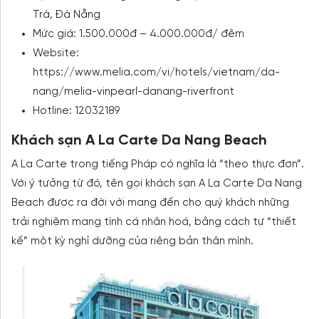
Trà, Đà Nẵng
Mức giá: 1.500.000đ – 4.000.000đ/ đêm
Website:
https://www.melia.com/vi/hotels/vietnam/da-
nang/melia-vinpearl-danang-riverfront
Hotline: 12032189
Khách sạn A La Carte Da Nang Beach
A La Carte trong tiếng Pháp có nghĩa là “theo thực đơn”.
Với ý tưởng từ đó, tên gọi khách sạn A La Carte Da Nang
Beach được ra đời với mang đến cho quý khách những
trải nghiệm mang tính cá nhân hoá, bằng cách tự “thiết
kế” một kỳ nghỉ dưỡng của riêng bản thân mình.