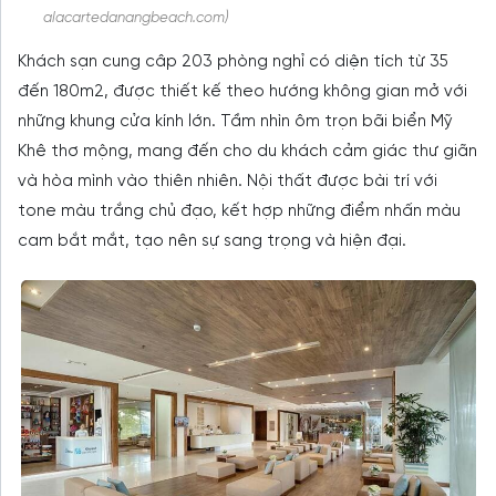
alacartedanangbeach.com)
Khách sạn cung câp 203 phòng nghỉ có diện tích từ 35
đến 180m2, được thiết kế theo hướng không gian mở với
những khung cửa kính lớn. Tầm nhìn ôm trọn bãi biển Mỹ
Khê thơ mộng, mang đến cho du khách cảm giác thư giãn
và hòa mình vào thiên nhiên. Nội thất được bài trí với
tone màu trắng chủ đạo, kết hợp những điểm nhấn màu
cam bắt mắt, tạo nên sự sang trọng và hiện đại.