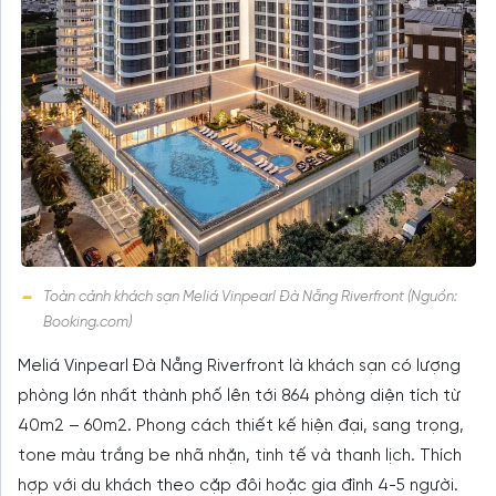
Toàn cảnh khách sạn Meliá Vinpearl Đà Nẵng Riverfront (Nguồn:
Booking.com)
Meliá Vinpearl Đà Nẵng Riverfront là khách sạn có lượng
phòng lớn nhất thành phố lên tới 864 phòng diện tích từ
40m2 – 60m2. Phong cách thiết kế hiện đại, sang trọng,
tone màu trắng be nhã nhặn, tinh tế và thanh lịch. Thích
hợp với du khách theo cặp đôi hoặc gia đình 4-5 người.