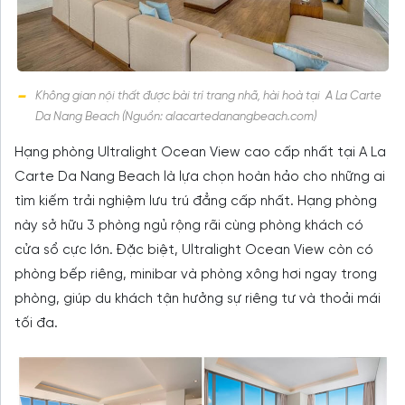
Không gian nội thất được bài trí trang nhã, hài hoà tại A La Carte
Da Nang Beach (Nguồn: alacartedanangbeach.com)
Hạng phòng Ultralight Ocean View cao cấp nhất tại A La
Carte Da Nang Beach là lựa chọn hoàn hảo cho những ai
tìm kiếm trải nghiệm lưu trú đẳng cấp nhất. Hạng phòng
này sở hữu 3 phòng ngủ rộng rãi cùng phòng khách có
cửa sổ cực lớn. Đặc biệt, Ultralight Ocean View còn có
phòng bếp riêng, minibar và phòng xông hơi ngay trong
phòng, giúp du khách tận hưởng sự riêng tư và thoải mái
tối đa.