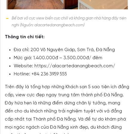
Bể bơi vô cực view biển cực chill và không gian nhà hàng đầy tiện
nghi (Nguồn: alacartedanangbeach.com)
Thông tin chi tiết:
Địa chỉ: 200 Võ Nguyên Giáp, Sơn Trà, Đà Nẵng
Mức giá: 1.400.000đ – 3.500.000đ/ đêm
Website: https://alacartedanangbeach.com/
Hotline: +84 236 3959 555
Trên đây là tổng hợp những Khách sạn 5 sao tiện ích đẳng
cấp, view cực đẹp ngay trung tâm thành phố Đà Nẵng.
Đây hứa hẹn là những điểm dừng chân lý tưởng, mang
đến cho du khách những trải nghiệm tuyệt vời và đẳng
cấp nhất tại Thành phố Đà Nẵng. Và để tự do khám phá
mọi ngóc ngách của Đà Nẵng xinh đẹp, du khách đừng