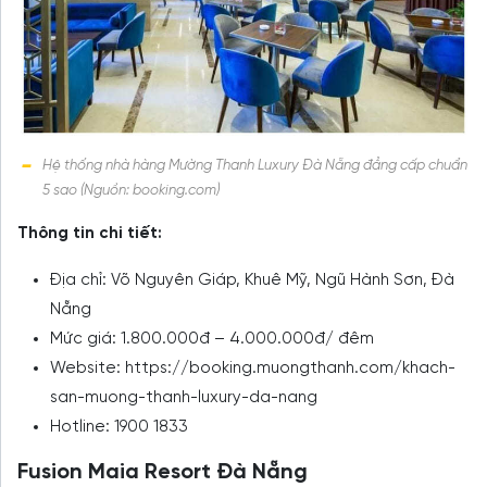
Hệ thống nhà hàng Mường Thanh Luxury Đà Nẵng đẳng cấp chuẩn
5 sao (Nguồn: booking.com)
Thông tin chi tiết:
Địa chỉ: Võ Nguyên Giáp, Khuê Mỹ, Ngũ Hành Sơn, Đà
Nẵng
Mức giá: 1.800.000đ – 4.000.000đ/ đêm
Website: https://booking.muongthanh.com/khach-
san-muong-thanh-luxury-da-nang
Hotline: 1900 1833
Fusion Maia Resort Đà Nẵng