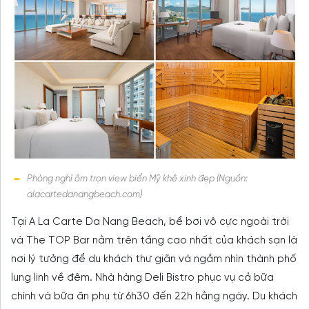
Phòng nghỉ ôm trọn view biển Mỹ khê xinh đẹp (Nguồn:
alacartedanangbeach.com)
Tại A La Carte Da Nang Beach, bể bơi vô cực ngoài trời
và The TOP Bar nằm trên tầng cao nhất của khách sạn là
nơi lý tưởng để du khách thư giãn và ngắm nhìn thành phố
lung linh về đêm. Nhà hàng Deli Bistro phục vụ cả bữa
chính và bữa ăn phụ từ 6h30 đến 22h hằng ngày. Du khách