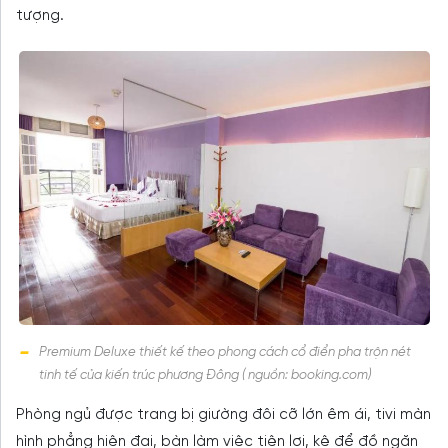
tượng.
Premium Deluxe thiết kế theo phong cách cổ điển pha trộn nét
tinh tế của kiến trúc phương Đông ( nguồn: booking.com)
Phòng ngủ được trang bị giường đôi cỡ lớn êm ái, tivi màn
hình phẳng hiện đại, bàn làm việc tiện lợi, kệ để đồ ngăn