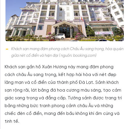
Khách sạn mang đậm phong cách Châu Âu sang trọng, hòa quyện
giữa nét cổ điển và hiện đại ( nguồn: booking.com)
Khách sạn gần hồ Xuân Hương này mang đậm phong
cách châu Âu sang trọng, kết hợp hài hòa với nét đẹp
lãng mạn và cổ điển của thành phố Đà Lạt. Sảnh khách
sạn rộng rãi, lát bằng đá hoa cương màu sáng, tạo cảm
giác sang trọng và đẳng cấp. Tường sảnh được trang trí
bằng những bức tranh phong cảnh châu Âu và những
chiếc đèn cổ điển, mang đến bầu không khí ấm cúng và
tinh tế.