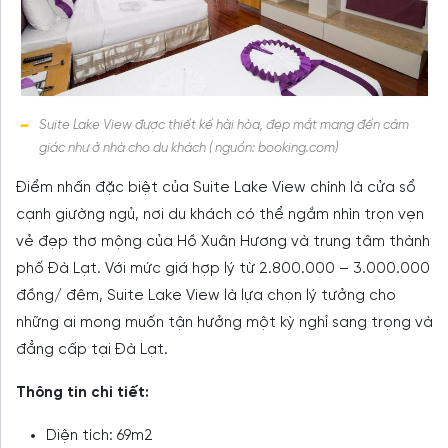
Suite Lake View được thiết kế hài hòa, đẹp mắt mang đến cảm
giác như ở nhà cho du khách ( nguồn: booking.com)
Điểm nhấn đặc biệt của Suite Lake View chính là cửa sổ
cạnh giường ngủ, nơi du khách có thể ngắm nhìn trọn vẹn
vẻ đẹp thơ mộng của Hồ Xuân Hương và trung tâm thành
phố Đà Lạt. Với mức giá hợp lý từ 2.800.000 – 3.000.000
đồng/ đêm, Suite Lake View là lựa chọn lý tưởng cho
những ai mong muốn tận hưởng một kỳ nghỉ sang trọng và
đẳng cấp tại Đà Lạt.
Thông tin chi tiết:
Diện tích: 69m2