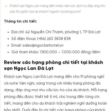
Khách sạn Ngọc Lan mang đến nhiều tiện ích, dịch vụ đáp ứng nhu
cầu thư giãn của du khách ( nguồn: booking.com)
Thông tin chi tiết:
Địa chỉ: 42 Nguyễn Chí Thanh, phường 1, TP Đà Lạt
Số điện thoại: (+84) 263 3838 838
Email: sales@ngoclanhotel.vn
Giá tham khảo: 1.900.000 – 7.000.000 đồng/đêm
Review các hạng phòng chi tiết tại khách
sạn Ngọc Lan Đà Lạt
Khách sạn Ngọc Lan Đà Lạt mang đến cho 91 phòng nghỉ
và suite tiện nghi, sang trọng với nhiều hạng phòng đa
dạng, đáp ứng mọi nhu cầu lưu trú của du khách. Mỗi hạng
phòng đều được thiết kế tỉ mỉ, chú trọng đến từng chi
tiết, mang đến cho du khách trải nghiệm nghỉ dưỡng hoàn
hảo nhất. Dưới đây là chi tiết các hạng phòng của khách