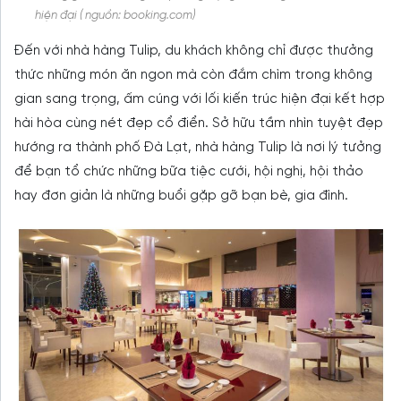
hiện đại ( nguồn: booking.com)
Đến với nhà hàng Tulip, du khách không chỉ được thưởng
thức những món ăn ngon mà còn đắm chìm trong không
gian sang trọng, ấm cúng với lối kiến trúc hiện đại kết hợp
hài hòa cùng nét đẹp cổ điển. Sở hữu tầm nhìn tuyệt đẹp
hướng ra thành phố Đà Lạt, nhà hàng Tulip là nơi lý tưởng
để bạn tổ chức những bữa tiệc cưới, hội nghị, hội thảo
hay đơn giản là những buổi gặp gỡ bạn bè, gia đình.