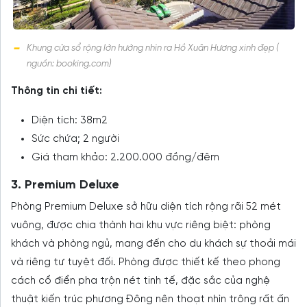
Khung cửa sổ rộng lớn hướng nhìn ra Hồ Xuân Hương xinh đẹp (
nguồn: booking.com)
Thông tin chi tiết:
Diện tích: 38m2
Sức chứa; 2 người
Giá tham khảo: 2.200.000 đồng/đêm
3. Premium Deluxe
Phòng Premium Deluxe sở hữu diện tích rộng rãi 52 mét
vuông, được chia thành hai khu vực riêng biệt: phòng
khách và phòng ngủ, mang đến cho du khách sự thoải mái
và riêng tư tuyệt đối. Phòng được thiết kế theo phong
cách cổ điển pha trộn nét tinh tế, đặc sắc của nghệ
thuật kiến trúc phương Đông nên thoạt nhìn trông rất ấn