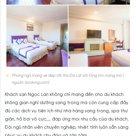
Phòng ngủ mang vẻ đẹp rất thơ Đà Lạt với tông tím mộng mơ (
nguồn: booking.com)
Khách sạn Ngọc Lan không chỉ mang đến cho du khách
không gian nghỉ dưỡng sang trọng mà còn cung cấp đầy
đủ các dịch vụ tiện ích như nhà hàng sang trọng, spa thư
giãn, hồ bơi vô cực,… đáp ứng mọi nhu cầu của du khách.
Đội ngũ nhân viên chuyên nghiệp, nhiệt tình luôn sẵn sàng
phục vụ du khách chu đáo và tận tâm.