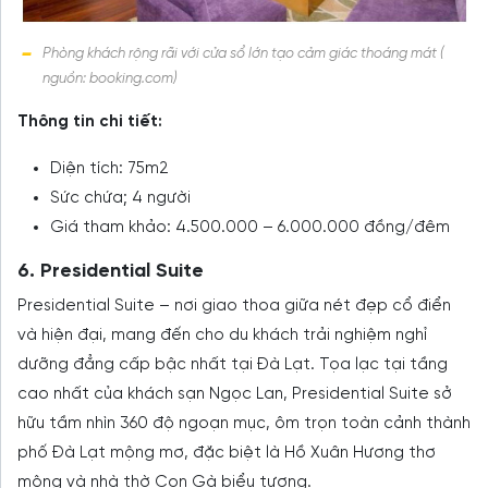
Phòng khách rộng rãi với cửa sổ lớn tạo cảm giác thoáng mát (
nguồn: booking.com)
Thông tin chi tiết:
Diện tích: 75m2
Sức chứa; 4 người
Giá tham khảo: 4.500.000 – 6.000.000 đồng/đêm
6. Presidential Suite
Presidential Suite – nơi giao thoa giữa nét đẹp cổ điển
và hiện đại, mang đến cho du khách trải nghiệm nghỉ
dưỡng đẳng cấp bậc nhất tại Đà Lạt. Tọa lạc tại tầng
cao nhất của khách sạn Ngọc Lan, Presidential Suite sở
hữu tầm nhìn 360 độ ngoạn mục, ôm trọn toàn cảnh thành
phố Đà Lạt mộng mơ, đặc biệt là Hồ Xuân Hương thơ
mộng và nhà thờ Con Gà biểu tượng.