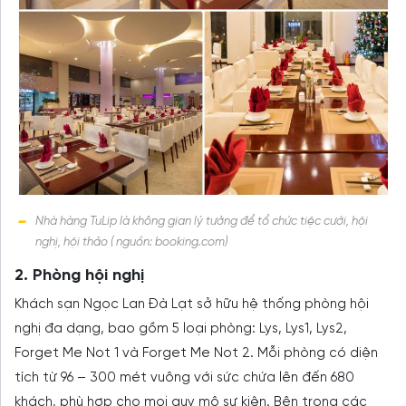
Nhà hàng TuLip là không gian lý tưởng để tổ chức tiệc cưới, hội
nghị, hội thảo ( nguồn: booking.com)
2. Phòng hội nghị
Khách sạn Ngọc Lan Đà Lạt sở hữu hệ thống phòng hội
nghị đa dạng, bao gồm 5 loại phòng: Lys, Lys1, Lys2,
Forget Me Not 1 và Forget Me Not 2. Mỗi phòng có diện
tích từ 96 – 300 mét vuông với sức chứa lên đến 680
khách, phù hợp cho mọi quy mô sự kiện. Bên trong các