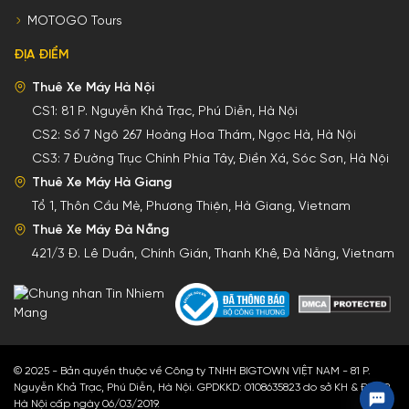
MOTOGO Tours
ĐỊA ĐIỂM
Thuê Xe Máy Hà Nội
CS1:
81 P. Nguyễn Khả Trạc, Phú Diễn, Hà Nội
CS2:
Số 7 Ngõ 267 Hoàng Hoa Thám, Ngọc Hà, Hà Nội
CS3:
7 Đường Trục Chính Phía Tây, Điền Xá, Sóc Sơn, Hà Nội
Thuê Xe Máy Hà Giang
Tổ 1, Thôn Cầu Mè, Phương Thiện, Hà Giang, Vietnam
Thuê Xe Máy Đà Nẵng
421/3 Đ. Lê Duẩn, Chính Gián, Thanh Khê, Đà Nẵng, Vietnam
© 2025 - Bản quyền thuộc về Công ty TNHH BIGTOWN VIỆT NAM - 81 P.
Nguyễn Khả Trạc, Phú Diễn, Hà Nội. GPDKKD: 0108635823 do sở KH & ĐT TP
Hà Nội cấp ngày 06/03/2019.