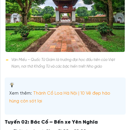
Văn Miếu – Quốc Tử Giám là trường đại học đầu tiên của Việt
Nam, nơi thờ Khổng Tử và các bậc hiền triết Nho giáo
Xem thêm:
Thành Cổ Loa Hà Nội | 10 Vẻ đẹp hào
hùng còn sót lại
Tuyến 02: Bác Cổ – Bến xe Yên Nghĩa