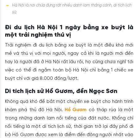
Hà Nội là nơi chứa đựng rất nhiều danh lam thắng cảnh, di tích lịch
sử.
Đi du lịch Hà Nội 1 ngày bằng xe buýt là
một trải nghiệm thú vị
Trải nghiệm đi du lịch bằng xe buýt là một điều khá mới
mẻ và thú vị với mọi người, ngay cả khi là người mới đến
hay là người đã ở Hà Nội rất lâu rồi, họ cũng chưa nghĩ tới
việc có thể đi ngắm toàn bộ Hà Nội chỉ bằng 1 chiếc xe
buýt chỉ với giá 8.000 đồng/lượt.
Di tích lịch sử Hồ Gươm, đền Ngọc Sơn
Không quá khó để bắt một chuyến xe buýt cho hành trình
khám phá thủ đô Hà Nội.
Hồ Gươm
có tháp rùa là một
trong những danh lam nổi tiếng của đất nước. Khổng chỉ
nổi tiếng là một di tích lịch sử, thời gian trở lại đây phố đi
bộ Hồ Gươm được xem là điểm đến đông người nhất vào