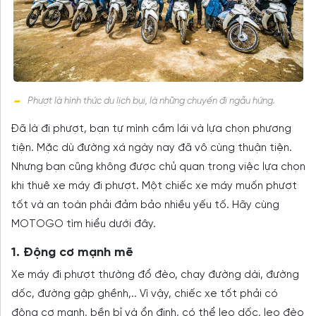
Phượt là hình thức du lịch bụi, là những chuyến đi ngẫu hứng.
Đã là đi phượt, bạn tự mình cầm lái và lựa chọn phương
tiện. Mặc dù đường xá ngày nay đã vô cùng thuận tiện.
Nhưng bạn cũng không được chủ quan trong việc lựa chọn
khi thuê xe máy đi phượt. Một chiếc xe máy muốn phượt
tốt và an toàn phải đảm bảo nhiều yếu tố. Hãy cùng
MOTOGO tìm hiểu dưới đây.
1. Động cơ mạnh mẽ
Xe máy đi phượt thường đổ đèo, chạy đường dài, đường
dốc, đường gập ghềnh,.. Vì vậy, chiếc xe tốt phải có
động cơ mạnh, bền bỉ và ổn định, có thể leo dốc, leo đèo