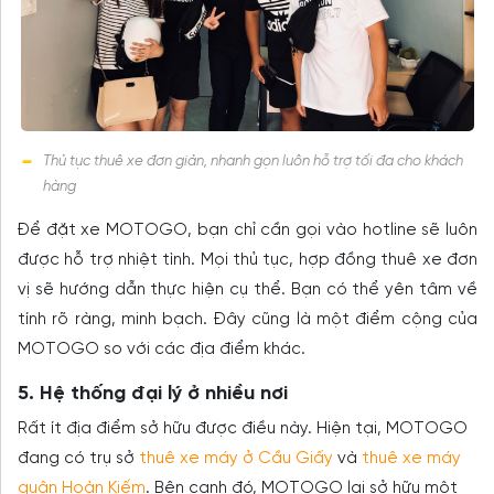
Thủ tục thuê xe đơn giản, nhanh gọn luôn hỗ trợ tối đa cho khách
hàng
Để đặt xe MOTOGO, bạn chỉ cần gọi vào hotline sẽ luôn
được hỗ trợ nhiệt tình. Mọi thủ tục, hợp đồng thuê xe đơn
vị sẽ hướng dẫn thực hiện cụ thể. Bạn có thể yên tâm về
tính rõ ràng, minh bạch. Đây cũng là một điểm cộng của
MOTOGO so với các địa điểm khác.
5. Hệ thống đại lý ở nhiều nơi
Rất ít địa điểm sở hữu được điều này. Hiện tại, MOTOGO
đang có trụ sở
thuê xe máy ở Cầu Giấy
và
thuê xe máy
quận Hoàn Kiếm
. Bên cạnh đó, MOTOGO lại sở hữu một