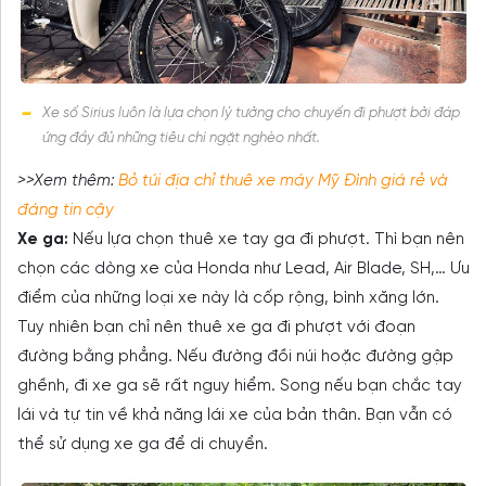
Xe số Sirius luôn là lựa chọn lý tưởng cho chuyến đi phượt bởi đáp
ứng đầy đủ những tiêu chí ngặt nghèo nhất.
>>Xem thêm:
Bỏ túi địa chỉ thuê xe máy Mỹ Đình giá rẻ và
đáng tin cậy
Xe ga:
Nếu lựa chọn thuê xe tay ga đi phượt. Thì bạn nên
chọn các dòng xe của Honda như Lead, Air Blade, SH,… Ưu
điểm của những loại xe này là cốp rộng, bình xăng lớn.
Tuy nhiên bạn chỉ nên thuê xe ga đi phượt với đoạn
đường bằng phẳng. Nếu đường đồi núi hoặc đường gập
ghềnh, đi xe ga sẽ rất nguy hiểm. Song nếu bạn chắc tay
lái và tự tin về khả năng lái xe của bản thân. Bạn vẫn có
thể sử dụng xe ga để di chuyển.