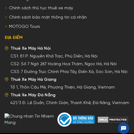
Chính sách thủ tục thuê xe máy
Chính sách bảo mật thông tin cá nhân
MOTOGO Tours
ĐỊA ĐIỂM
Thuê Xe Máy Hà Nội
CS1:
81 P. Nguyễn Khả Trạc, Phú Diễn, Hà Nội
CS2:
Số 7 Ngõ 267 Hoàng Hoa Thám, Ngọc Hà, Hà Nội
CS3:
7 Đường Trục Chính Phía Tây, Điền Xá, Sóc Sơn, Hà Nội
Thuê Xe Máy Hà Giang
Tổ 1, Thôn Cầu Mè, Phương Thiện, Hà Giang, Vietnam
Thuê Xe Máy Đà Nẵng
421/3 Đ. Lê Duẩn, Chính Gián, Thanh Khê, Đà Nẵng, Vietnam