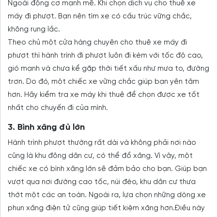
Ngoài động cơ mạnh mẽ. Khi chọn dịch vụ cho thuê xe
máy đi phượt. Bạn nên tìm xe có cấu trúc vững chắc,
không rung lắc.
Theo chủ một cửa hàng chuyên cho thuê xe máy đi
phượt thì hành trình đi phượt luôn đi kèm với tốc độ cao,
gió mạnh và chưa kể gặp thời tiết xấu như mưa to, đường
trơn. Do đó, một chiếc xe vững chắc giúp bạn yên tâm
hơn. Hãy kiểm tra xe máy khi thuê để chọn được xe tốt
nhất cho chuyến đi của mình.
3. Bình xăng đủ lớn
Hành trình phượt thường rất dài và không phải nơi nào
cũng là khu đông dân cư, có thể đổ xăng. Vì vậy, một
chiếc xe có bình xăng lớn sẽ đảm bảo cho bạn. Giúp bạn
vượt qua nơi đường cao tốc, núi đèo, khu dân cư thưa
thớt một các an toàn. Ngoài ra, lựa chọn những dòng xe
phun xăng điện tử cũng giúp tiết kiệm xăng hơn.Điều này