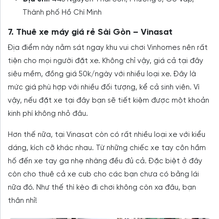
Thành phố Hồ Chí Minh
7. Thuê xe máy giá rẻ Sài Gòn – Vinasat
Địa điểm này nằm sát ngay khu vui chơi Vinhomes nên rất
tiện cho mọi người đặt xe. Không chỉ vậy, giá cả tại đây
siêu mềm, đồng giá 50k/ngày với nhiều loại xe. Đây là
mức giá phù hợp với nhiều đối tượng, kể cả sinh viên. Vì
vậy, nếu đặt xe tại đây bạn sẽ tiết kiệm được một khoản
kinh phí không nhỏ đâu.
Hơn thế nữa, tại Vinasat còn có rất nhiều loại xe với kiểu
dáng, kích cỡ khác nhau. Từ những chiếc xe tay côn hầm
hố đến xe tay ga nhẹ nhàng đều đủ cả. Đặc biệt ở đây
còn cho thuê cả xe cub cho các bạn chưa có bằng lái
nữa đó. Như thế thì kèo đi chơi không còn xa đâu, bạn
thân nhỉ!