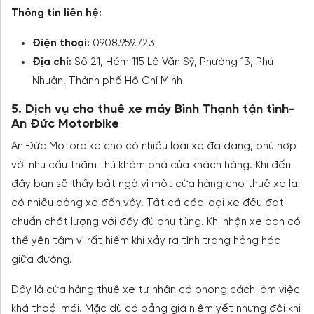
Thông tin liên hệ:
Điện thoại:
0908.959.723
Địa chỉ:
Số 21, Hẻm 115 Lê Văn Sỹ, Phường 13, Phú
Nhuận, Thành phố Hồ Chí Minh
5. Dịch vụ cho thuê xe máy Bình Thạnh tận tình-
An Đức Motorbike
An Đức Motorbike cho có nhiều loại xe đa dạng, phù hợp
với nhu cầu thăm thú khám phá của khách hàng. Khi đến
đây bạn sẽ thấy bất ngờ vì một cửa hàng cho thuê xe lại
có nhiều dòng xe đến vậy. Tất cả các loại xe đều đạt
chuẩn chất lượng với đầy đủ phụ tùng. Khi nhận xe bạn có
thể yên tâm vì rất hiếm khi xảy ra tình trạng hỏng hóc
giữa đường.
Đây là cửa hàng thuê xe tư nhân có phong cách làm việc
khá thoải mái. Mặc dù có bảng giá niêm yết nhưng đôi khi