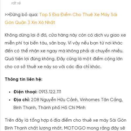
rất rẻ
>>Đừng bỏ qua:
Top 5 Địa Điểm Cho Thuê Xe Máy Sài
Gòn Quận 3 Xịn Xò Nhất
Không dừng lại ở đó, cửa hàng này còn có dịch vụ giao xe
miễn phí tại bến tàu, sân bay. Vì vậy nếu bạn từ nơi khác
đến có thể nhận xe ngay mà không phải di chuyển nhiều.
Quá tiện lợi đúng không. Đây cũng là một điểm cộng lớn
cho cơ sở thuê xe này so với các địa chỉ khác.
Thông tin liên hệ:
Điện thoại:
0913.122.111
Địa chỉ:
208 Nguyễn Hữu Cảnh, Vinhomes Tân Cảng,
Bình Thạnh, Thành phố Hồ Chí Minh
Trên đây là tổng hợp 6 địa điểm cho thuê xe máy Sài Gòn
Bình Thạnh chất lượng nhất. MOTOGO mong rằng đây sẽ