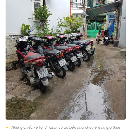
Những chiếc xe tại Vinasat có độ bền cao, chạy êm dù giá thuê