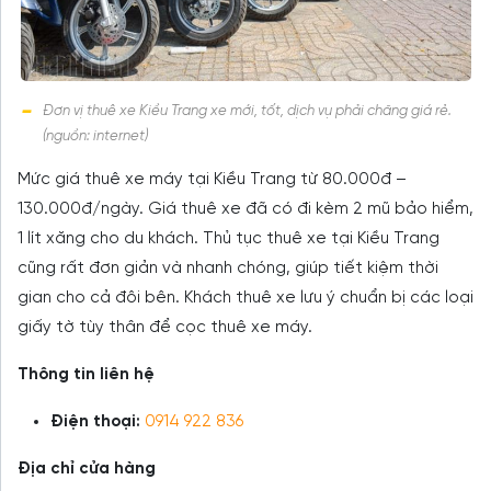
Đơn vị thuê xe Kiều Trang xe mới, tốt, dịch vụ phải chăng giá rẻ.
(nguồn: internet)
Mức giá thuê xe máy tại Kiều Trang từ 80.000đ –
130.000đ/ngày. Giá thuê xe đã có đi kèm 2 mũ bảo hiểm,
1 lít xăng cho du khách. Thủ tục thuê xe tại Kiều Trang
cũng rất đơn giản và nhanh chóng, giúp tiết kiệm thời
gian cho cả đôi bên. Khách thuê xe lưu ý chuẩn bị các loại
giấy tờ tùy thân để cọc thuê xe máy.
Thông tin liên hệ
Điện thoại:
0914 922 836
Địa chỉ cửa hàng