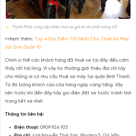
Thạnh Phát cung cấp nhiều loại xe giá rẻ với chất lượng tốt
>>Xem thêm:
Top 4 Địa Điểm Tốt Nhất Cho Thuê Xe Máy
Sài Gòn Quận 10
Chính vì thế các khách hàng đã thuê xe tại đây đều cảm
thấy rất hài lòng. Vì vậy họ thường giới thiệu địa chỉ này
cho những ai có nhu cầu thuê xe máy tại quận Bình Thạnh.
Từ đó lượng khách của cửa hàng ngày càng tăng. Vậy
nên trước khi đến đây hãy gọi điện đặt xe trước tránh tình
trạng hết xe nhé!
Thông tin liên hệ:
Điện thoại:
0909 924 925
Địa chỉ:
446 Nguyễn Thái Sơn, Phường 5, Gò Vấp,