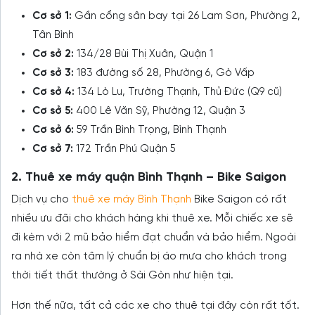
Cơ sở 1:
Gần cổng sân bay tại 26 Lam Sơn, Phường 2,
Tân Bình
Cơ sở 2:
134/28 Bùi Thị Xuân, Quận 1
Cơ sở 3:
183 đường số 28, Phường 6, Gò Vấp
Cơ sở 4:
134 Lò Lu, Trường Thạnh, Thủ Đức (Q9 cũ)
Cơ sở 5:
400 Lê Văn Sỹ, Phường 12, Quận 3
Cơ sở 6:
59 Trần Bình Trọng, Bình Thạnh
Cơ sở 7:
172 Trần Phú Quận 5
2. Thuê xe máy quận Bình Thạnh – Bike Saigon
Dịch vụ cho
thuê xe máy Bình Thạnh
Bike Saigon có rất
nhiều ưu đãi cho khách hàng khi thuê xe. Mỗi chiếc xe sẽ
đi kèm với 2 mũ bảo hiểm đạt chuẩn và bảo hiểm. Ngoài
ra nhà xe còn tâm lý chuẩn bị áo mưa cho khách trong
thời tiết thất thường ở Sài Gòn như hiện tại.
Hơn thế nữa, tất cả các xe cho thuê tại đây còn rất tốt.