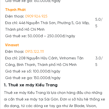
Giá thuê xe ga: 150.000đ/ngày
Thạnh Phát
Điện thoại:
0909 924 925
5.0/
Địa chỉ: 446 Nguyễn Thái Sơn, Phường 5, Gò Vấp,
5
Thành phố Hồ Chí Minh
Giá thuê xe: 50.000đ – 250.000đ/ngày
Vinasat
Điện thoại:
0913.122.111
Địa chỉ: 208 Nguyễn Hữu Cảnh, Vinhomes Tân
3.0/
Cảng, Bình Thạnh, Thành phố Hồ Chí Minh
5
Giá thuê xe số: 100.000đ/ngày
Giá thuê xe ga: 150.000đ/ngày
1. Thuê xe máy Kiều Trang
Thuê xe máy Kiều Trang là lựa chọn hàng đầu cho những
ai cần thuê xe máy tại Sài Gòn. Đơn vị sở hữu hệ thống xe
đa dạng, từ các dòng xe tay ga như Air Blade, Vision,