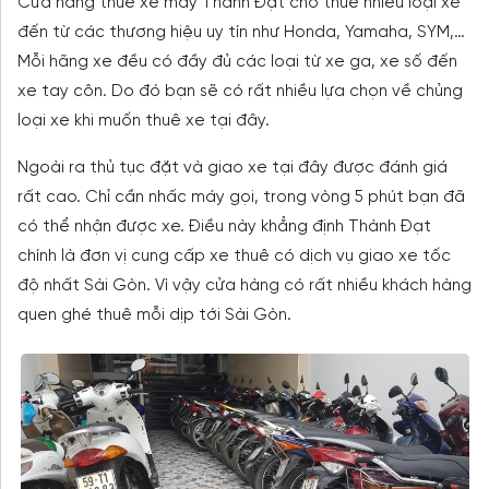
Cửa hàng thuê xe máy Thành Đạt cho thuê nhiều loại xe
đến từ các thương hiệu uy tín như Honda, Yamaha, SYM,…
Mỗi hãng xe đều có đầy đủ các loại từ xe ga, xe số đến
xe tay côn. Do đó bạn sẽ có rất nhiều lựa chọn về chủng
loại xe khi muốn thuê xe tại đây.
Ngoài ra thủ tục đặt và giao xe tại đây được đánh giá
rất cao. Chỉ cần nhấc máy gọi, trong vòng 5 phút bạn đã
có thể nhận được xe. Điều này khẳng định Thành Đạt
chính là đơn vị cung cấp xe thuê có dịch vụ giao xe tốc
độ nhất Sài Gòn. Vì vậy cửa hàng có rất nhiều khách hàng
quen ghé thuê mỗi dịp tới Sài Gòn.