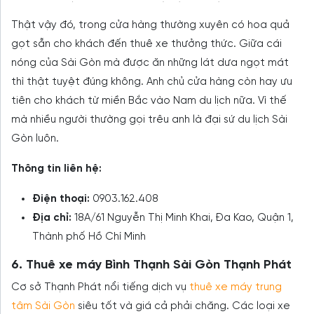
Thật vậy đó, trong cửa hàng thường xuyên có hoa quả
gọt sẵn cho khách đến thuê xe thưởng thức. Giữa cái
nóng của Sài Gòn mà được ăn những lát dưa ngọt mát
thì thật tuyệt đúng không. Anh chủ cửa hàng còn hay ưu
tiên cho khách từ miền Bắc vào Nam du lịch nữa. Vì thế
mà nhiều người thường gọi trêu anh là đại sứ du lịch Sài
Gòn luôn.
Thông tin liên hệ:
Điện thoại:
0903.162.408
Địa chỉ:
18A/61 Nguyễn Thị Minh Khai, Đa Kao, Quận 1,
Thành phố Hồ Chí Minh
6. Thuê xe máy Bình Thạnh Sài Gòn Thạnh Phát
Cơ sở Thạnh Phát nổi tiếng dịch vụ
thuê xe máy trung
tâm Sài Gòn
siêu tốt và giá cả phải chăng. Các loại xe