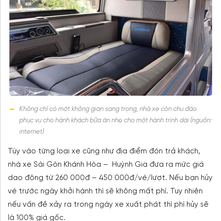
Không chỉ có một không gian sang trọng, nhà xe còn chu đáo
phục vụ cho hành khách bữa ăn nhẹ cho một hành trình dài (nguồn:
internet)
Tùy vào từng loại xe cũng như địa điểm đón trả khách,
nhà xe Sài Gòn Khánh Hòa – Huỳnh Gia đưa ra mức giá
dao động từ 260 000đ – 450 000đ/vé/lượt. Nếu bạn hủy
vé trước ngày khởi hành thì sẽ không mất phí. Tuy nhiên
nếu vấn đề xảy ra trong ngày xe xuất phát thì phí hủy sẽ
là 100% giá gốc.