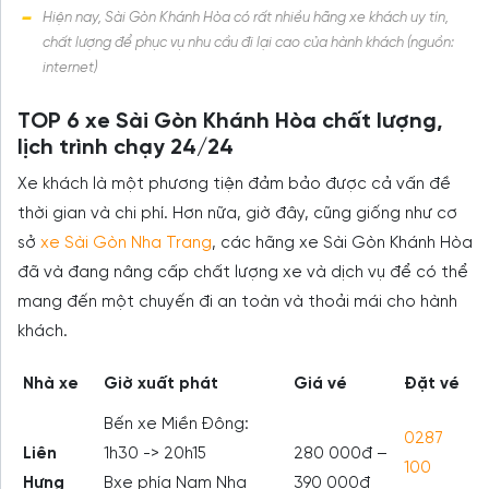
Hiện nay, Sài Gòn Khánh Hòa có rất nhiều hãng xe khách uy tín,
chất lượng để phục vụ nhu cầu đi lại cao của hành khách (nguồn:
internet)
TOP 6 xe Sài Gòn Khánh Hòa chất lượng,
lịch trình chạy 24/24
Xe khách là một phương tiện đảm bảo được cả vấn đề
thời gian và chi phí. Hơn nữa, giờ đây, cũng giống như cơ
sở
xe Sài Gòn Nha Trang
, các hãng xe Sài Gòn Khánh Hòa
đã và đang nâng cấp chất lượng xe và dịch vụ để có thể
mang đến một chuyến đi an toàn và thoải mái cho hành
khách.
Nhà xe
Giờ xuất phát
Giá vé
Đặt vé
Bến xe Miền Đông:
0287
Liên
1h30 -> 20h15
280 000đ –
100
Hưng
Bxe phía Nam Nha
390 000đ