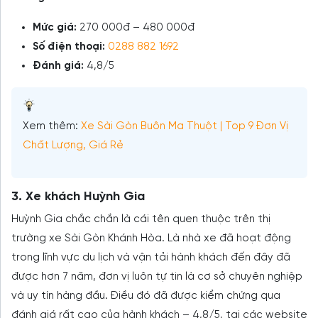
Mức giá:
270 000đ – 480 000đ
Số điện thoại:
0288 882 1692
Đánh giá:
4,8/5
Xem thêm:
Xe Sài Gòn Buôn Ma Thuột | Top 9 Đơn Vị
Chất Lượng, Giá Rẻ
3. Xe khách Huỳnh Gia
Huỳnh Gia chắc chắn là cái tên quen thuộc trên thị
trường xe Sài Gòn Khánh Hòa. Là nhà xe đã hoạt động
trong lĩnh vực du lịch và vận tải hành khách đến đây đã
được hơn 7 năm, đơn vị luôn tự tin là cơ sở chuyên nghiệp
và uy tín hàng đầu. Điều đó đã được kiểm chứng qua
đánh giá rất cao của hành khách – 4,8/5, tại các website