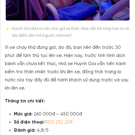
Huỳnh Gia đưa ra các mức giá vé khác nhau đối với từng loại xe và
địa điểm đón trả (nguồn: internet)
Vì xe chạy khá đúng giờ, do đó, bạn nên đến trước 30
phút để làm thủ tục lên xe. Hiện nay, trước tình hình dịch
bệnh vẫn chưa kết thúc, nhà xe Huỳnh Gia vẫn tiến hành
kiểm tra thân nhiệt trước khi lên xe, đồng thời trang bị
nước rửa tay đầy đủ để hành khách sử dụng trước và sau
khi lên xe.
Thông tin chi tiết:
Mức giá:
260 000đ – 450 000đ
Số điện thoại:
1900 252 209
Đánh giá:
4,8/5