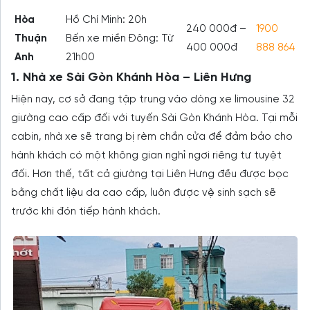
Hòa
Hồ Chí Minh: 20h
240 000đ –
1900
Thuận
Bến xe miền Đông: Từ
400 000đ
888 864
Anh
21h00
1. Nhà xe Sài Gòn Khánh Hòa – Liên Hưng
Hiện nay, cơ sở đang tập trung vào dòng xe limousine 32
giường cao cấp đối với tuyến Sài Gòn Khánh Hòa. Tại mỗi
cabin, nhà xe sẽ trang bị rèm chắn cửa để đảm bảo cho
hành khách có một không gian nghỉ ngơi riêng tư tuyệt
đối. Hơn thế, tất cả giường tại Liên Hưng đều được bọc
bằng chất liệu da cao cấp, luôn được vệ sinh sạch sẽ
trước khi đón tiếp hành khách.