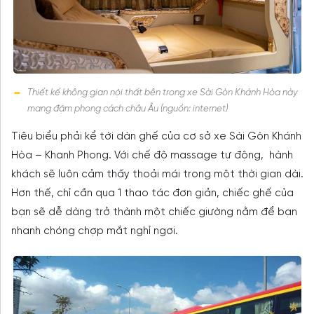
Thiết kế không gian nội thất bên trong xe Sài Gòn Khánh Hòa này
mang đậm phong cách châu Âu (nguồn: internet)
Tiêu biểu phải kể tới dàn ghế của cơ sở xe Sài Gòn Khánh
Hòa – Khanh Phong. Với chế độ massage tự động, hành
khách sẽ luôn cảm thấy thoải mái trong một thời gian dài.
Hơn thế, chỉ cần qua 1 thao tác đơn giản, chiếc ghế của
bạn sẽ dễ dàng trở thành một chiếc giường nằm để bạn
nhanh chóng chợp mắt nghỉ ngơi.