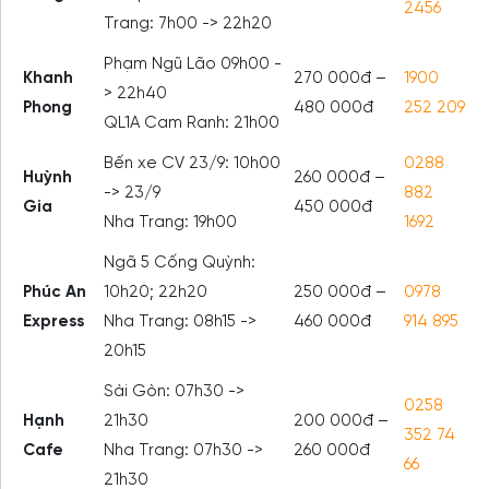
2456
Trang: 7h00 -> 22h20
Phạm Ngũ Lão 09h00 -
Khanh
270 000đ –
1900
> 22h40
Phong
480 000đ
252 209
QL1A Cam Ranh: 21h00
Bến xe CV 23/9: 10h00
0288
Huỳnh
260 000đ –
-> 23/9
882
Gia
450 000đ
Nha Trang: 19h00
1692
Ngã 5 Cống Quỳnh:
Phúc An
10h20; 22h20
250 000đ –
0978
Express
Nha Trang: 08h15 ->
460 000đ
914 895
20h15
Sài Gòn: 07h30 ->
0258
Hạnh
21h30
200 000đ –
352 74
Cafe
Nha Trang: 07h30 ->
260 000đ
66
21h30