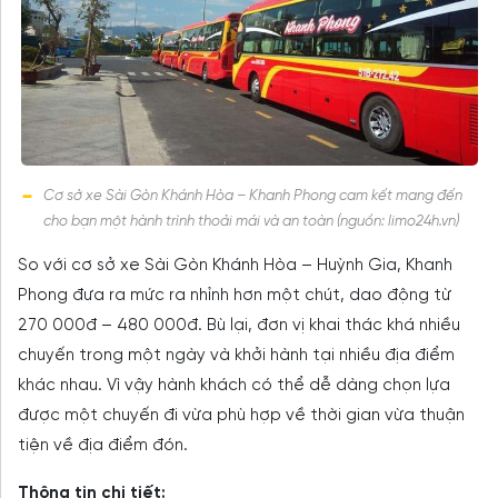
Cơ sở xe Sài Gòn Khánh Hòa – Khanh Phong cam kết mang đến
cho bạn một hành trình thoải mái và an toàn (nguồn: limo24h.vn)
So với cơ sở xe Sài Gòn Khánh Hòa – Huỳnh Gia, Khanh
Phong đưa ra mức ra nhỉnh hơn một chút, dao động từ
270 000đ – 480 000đ. Bù lại, đơn vị khai thác khá nhiều
chuyến trong một ngày và khởi hành tại nhiều địa điểm
khác nhau. Vì vậy hành khách có thể dễ dàng chọn lựa
được một chuyến đi vừa phù hợp về thời gian vừa thuận
tiện về địa điểm đón.
Thông tin chi tiết: