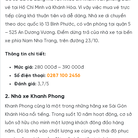
vé tại Hồ Chí Minh và Khánh Hòa. Vì vậy việc mua vé trực
tiếp cũng khá thuận tiện và dễ dàng. Nhà xe di chuyển
theo dọc quốc lộ 13 Bình Phước, có văn phòng tại quận 5
– 525 An Dương Vương. Điểm dừng trả của nhà xe tại bến
xe phía Nam Nha Trang, trên đường 23/10.
Thông tin chi tiết:
Mức giá:
280 000đ – 390 000đ
Số điện thoại:
0287 100 2456
Đánh giá:
3,7/5
2. Nhà xe Khanh Phong
Khanh Phong cũng là một trong những hãng xe Sài Gòn
Khánh Hòa nổi tiếng. Trong suốt 10 năm hoạt động, cơ sở
luôn sở hữu cho mình một lượng khách đông đảo hàng
năm. Đó là nhờ vào chất lượng xe cùng với thái độ phục