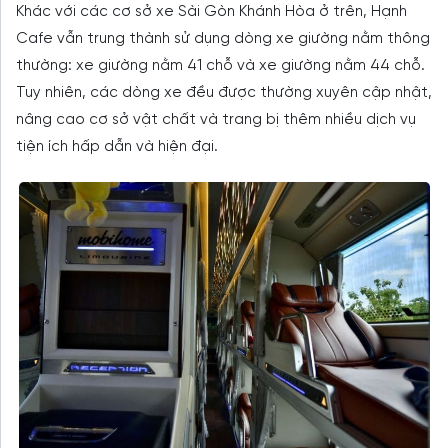
Khác với các cơ sở xe Sài Gòn Khánh Hòa ở trên, Hạnh
Cafe vẫn trung thành sử dụng dòng xe giường nằm thông
thường: xe giường nằm 41 chỗ và xe giường nằm 44 chỗ.
Tuy nhiên, các dòng xe đều được thường xuyên cập nhật,
nâng cao cơ sở vật chất và trang bị thêm nhiều dịch vụ
tiện ích hấp dẫn và hiện đại.