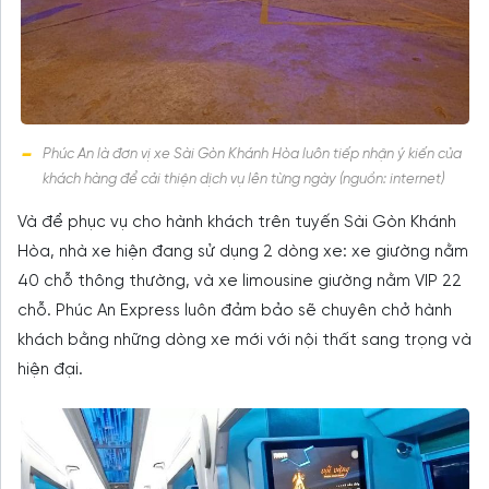
Phúc An là đơn vị xe Sài Gòn Khánh Hòa luôn tiếp nhận ý kiến của
khách hàng để cải thiện dịch vụ lên từng ngày (nguồn: internet)
Và để phục vụ cho hành khách trên tuyến Sài Gòn Khánh
Hòa, nhà xe hiện đang sử dụng 2 dòng xe: xe giường nằm
40 chỗ thông thường, và xe limousine giường nằm VIP 22
chỗ. Phúc An Express luôn đảm bảo sẽ chuyên chở hành
khách bằng những dòng xe mới với nội thất sang trọng và
hiện đại.