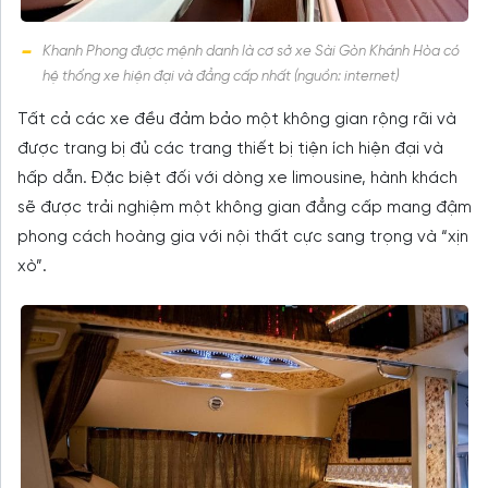
Khanh Phong được mệnh danh là cơ sở xe Sài Gòn Khánh Hòa có
hệ thống xe hiện đại và đẳng cấp nhất (nguồn: internet)
Tất cả các xe đều đảm bảo một không gian rộng rãi và
được trang bị đủ các trang thiết bị tiện ích hiện đại và
hấp dẫn. Đặc biệt đối với dòng xe limousine, hành khách
sẽ được trải nghiệm một không gian đẳng cấp mang đậm
phong cách hoàng gia với nội thất cực sang trọng và “xịn
xò”.