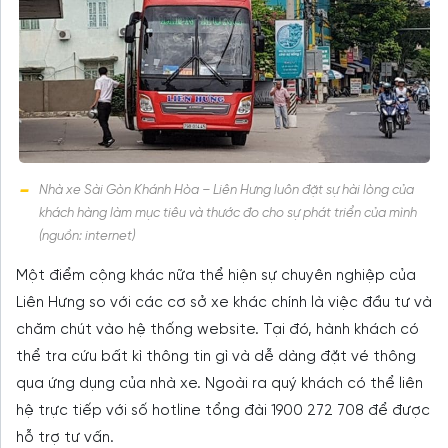
Nhà xe Sài Gòn Khánh Hòa – Liên Hưng luôn đặt sự hài lòng của
khách hàng làm mục tiêu và thước đo cho sự phát triển của mình
(nguồn: internet)
Một điểm cộng khác nữa thể hiện sự chuyên nghiệp của
Liên Hưng so với các cơ sở xe khác chính là việc đầu tư và
chăm chút vào hệ thống website. Tại đó, hành khách có
thể tra cứu bất kì thông tin gì và dễ dàng đặt vé thông
qua ứng dụng của nhà xe. Ngoài ra quý khách có thể liên
hệ trực tiếp với số hotline tổng đài 1900 272 708 để được
hỗ trợ tư vấn.