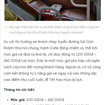
Đội ngũ nhân viên lịch sự và thân thiện cũng là một điểm cộng lớn
của hãng xe Sài Gòn Khánh Hòa này (nguồn: internet)
So với thị trường xe khách chạy tuyến đường Sài Gòn
Khánh Hòa nói chung, Hạnh Cafe đang chiếm ưu thế bởi
mức giá vé đưa ra khá rẻ, chỉ dao động từ 200 000đ –
260 000đ/vé/lượt. Đây là một mức giá phù hợp với ngân
sách của mọi đối tượng khách hàng. Ngoài ra, cơ sở cũng
cam kết không tự ý tăng giá vé ngay cả vào những dịp
cao điểm như cuối tuần, lễ Tết hay mùa du lịch.
Thông tin chi tiết:
Mức giá:
200 000đ – 260 000đ