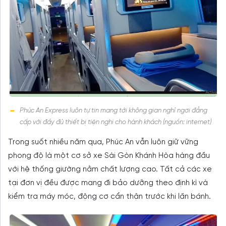
Phúc An Express luôn tự tin mang tới không gian nghỉ ngơi đẳng
cấp với đầy đủ thiết bị tiện nghi cho hành khách (nguồn: internet)
Trong suốt nhiều năm qua, Phúc An vẫn luôn giữ vững
phong độ là một cơ sở xe Sài Gòn Khánh Hòa hàng đầu
với hệ thống giường nằm chất lượng cao. Tất cả các xe
tại đơn vị đều được mang đi bảo dưỡng theo định kì và
kiểm tra máy móc, động cơ cẩn thận trước khi lăn bánh.