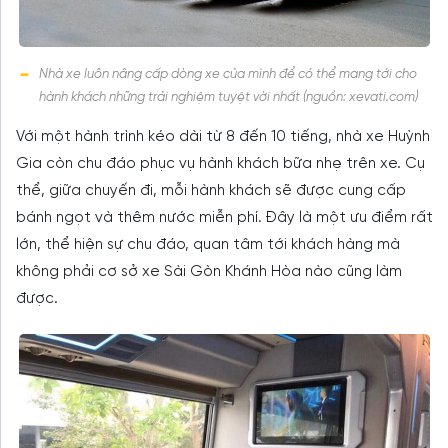
Nhà xe luôn nâng cấp dòng xe của mình để có thể mang tới cho
hành khách những trải nghiệm tuyệt vời nhất (nguồn: xevati.com)
Với một hành trình kéo dài từ 8 đến 10 tiếng, nhà xe Huỳnh
Gia còn chu đáo phục vụ hành khách bữa nhẹ trên xe. Cụ
thể, giữa chuyến đi, mỗi hành khách sẽ được cung cấp
bánh ngọt và thêm nước miễn phí. Đây là một ưu điểm rất
lớn, thể hiện sự chu đáo, quan tâm tới khách hàng mà
không phải cơ sở xe Sài Gòn Khánh Hòa nào cũng làm
được.