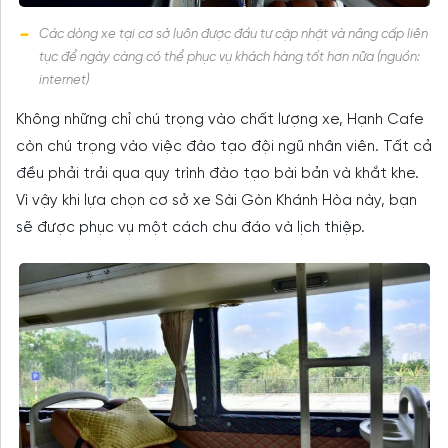
Các dòng xe tại cơ sở luôn được đầu tư cập nhật và nâng cấp liên
tục để ngày càng có thể phục vụ khách hàng tốt hơn nữa (nguồn:
internet)
Không những chỉ chú trọng vào chất lượng xe, Hạnh Cafe
còn chú trọng vào việc đào tạo đội ngũ nhân viên. Tất cả
đều phải trải qua quy trình đào tạo bài bản và khắt khe.
Vì vậy khi lựa chọn cơ sở xe Sài Gòn Khánh Hòa này, bạn
sẽ được phục vụ một cách chu đáo và lịch thiệp.