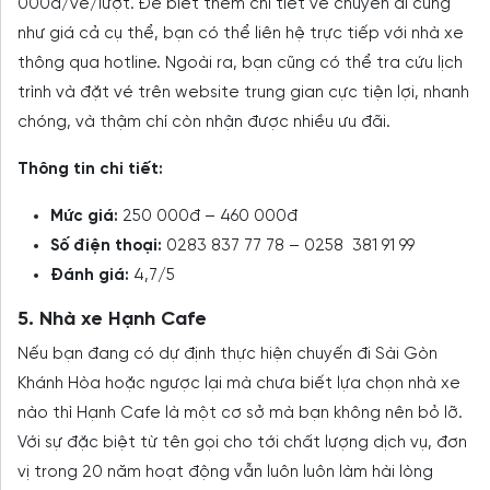
000đ/vé/lượt. Để biết thêm chi tiết về chuyến đi cũng
như giá cả cụ thể, bạn có thể liên hệ trực tiếp với nhà xe
thông qua hotline. Ngoài ra, bạn cũng có thể tra cứu lịch
trình và đặt vé trên website trung gian cực tiện lợi, nhanh
chóng, và thậm chí còn nhận được nhiều ưu đãi.
Thông tin chi tiết:
Mức giá:
250 000đ – 460 000đ
Số điện thoại:
0283 837 77 78 – 0258 381 91 99
Đánh giá:
4,7/5
5. Nhà xe Hạnh Cafe
Nếu bạn đang có dự định thực hiện chuyến đi Sài Gòn
Khánh Hòa hoặc ngược lại mà chưa biết lựa chọn nhà xe
nào thì Hạnh Cafe là một cơ sở mà bạn không nên bỏ lỡ.
Với sự đặc biệt từ tên gọi cho tới chất lượng dịch vụ, đơn
vị trong 20 năm hoạt động vẫn luôn luôn làm hài lòng