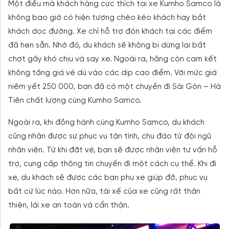
Một điều mà khách hàng cực thích tại xe Kumho Samco là
không bao giờ có hiện tượng chèo kéo khách hay bắt
khách dọc đường. Xe chỉ hỗ trợ đón khách tại các điểm
đã hẹn sẵn. Nhờ đó, du khách sẽ không bị dừng lại bất
chợt gây khó chịu và say xe. Ngoài ra, hãng còn cam kết
không tăng giá vé dù vào các dịp cao điểm. Với mức giá
niêm yết 250 000, bạn đã có một chuyến đi Sài Gòn – Hà
Tiên chất lượng cùng Kumho Samco.
Ngoài ra, khi đồng hành cùng Kumho Samco, du khách
cũng nhận được sự phục vụ tận tình, chu đáo từ đội ngũ
nhân viên. Từ khi đặt vé, bạn sẽ được nhân viên tư vấn hỗ
trợ, cung cấp thông tin chuyến đi một cách cụ thể. Khi đi
xe, du khách sẽ được các bạn phụ xe giúp đỡ, phục vụ
bất cứ lúc nào. Hơn nữa, tài xế của xe cũng rất thân
thiện, lái xe an toàn và cẩn thận.