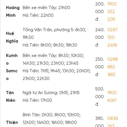
200.
1900
Hoàng
Bến xe miền Tây: 21h00
000
252
Minh
Hà Tiên: 22h00
đ
209
Tống Văn Trân, phường 5: 6h30;
240.
0287
Huệ
19h30
000
100
Nghĩa
Hà Tiên: 8h00; 8h30; 18h30
đ
2456
Kumh
Bến xe miền Tây: 8h30; 10h30;
250.
0288
o
14h30; 21h30; 23h00; 23h45
000
882
Samc
Hà Tiên: 7h15; 9h45; 13h30; 20h00;
đ
1692
o
21h00; 22h30
500.
Tân
Ngã tư An Sương: 0h15; 21h15
1900
000
Niên
Hà Tiên: 17h00
6067
đ
Bình Tân: 0h30; 8h00; 10h00;
390.
0838
Thiện
12h00; 14h00; 16h00; 18h00
000
363