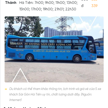
Thành
Hà Tiên: 7h00; 9h00; 11h00; 13h00;
đ
339
15h00; 17h00; 19h00; 21h01; 22h30
Du khách có thể tham khảo thông tin, lịch trình và giá vé của 5 xe
khách Sài Gòn Hà Tiên uy tín, chất lượng dưới đây. (Nguồn:
Internet)