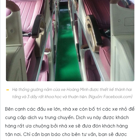
Hệ thống giường nằm của xe Hoàng Minh được thiết kế thành hai
tầng và 3 dãy rất khoa học và thuận tiện. (Nguồn: Facebook.com)
Bên cạnh các đầu xe lớn, nhà xe còn bố trí các xe nhỏ để
cung cấp dịch vụ trung chuyến. Dịch vụ này được khách
hàng rất ưa chuộng bởi nhà xe sẽ đưa đón khách hàng
tận nơi. Chỉ cần bạn báo cho bên tư vấn, bạn sẽ được