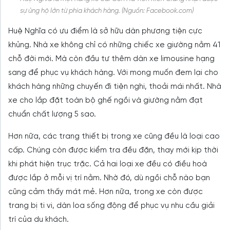
sự ủng hộ lớn từ phía khách hàng. (Nguồn: Facebook.com)
Huệ Nghĩa có ưu điểm là sở hữu dàn phương tiện cực
khủng. Nhà xe không chỉ có những chiếc xe giường nằm 41
chỗ đời mới. Mà còn đầu tư thêm dàn xe limousine hạng
sang để phục vụ khách hàng. Với mong muốn đem lại cho
khách hàng những chuyến đi tiện nghi, thoải mái nhất. Nhà
xe cho lắp đặt toàn bộ ghế ngồi và giường nằm đạt
chuẩn chất lượng 5 sao.
Hơn nữa, các trang thiết bị trong xe cũng đều là loại cao
cấp. Chúng còn được kiểm tra đều đặn, thay mới kịp thời
khi phát hiện trục trặc. Cả hai loại xe đều có điều hoà
được lắp ở mỗi vị trí nằm. Nhờ đó, dù ngồi chỗ nào bạn
cũng cảm thấy mát mẻ. Hơn nữa, trong xe còn được
trang bị ti vi, dàn loa sống động để phục vụ nhu cầu giải
trí của du khách.