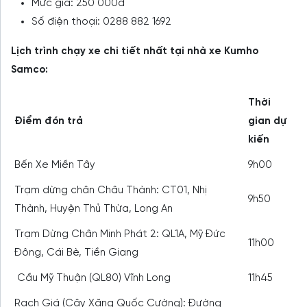
Mức giá: 250 000đ
Số điện thoại: 0288 882 1692
Lịch trình chạy xe chi tiết nhất tại nhà xe Kumho
Samco:
Thời
Điểm đón trả
gian dự
kiến
Bến Xe Miền Tây
9h00
Trạm dừng chân Châu Thành: CT01, Nhị
9h50
Thành, Huyện Thủ Thừa, Long An
Trạm Dừng Chân Minh Phát 2: QL1A, Mỹ Đức
11h00
Đông, Cái Bè, Tiền Giang
Cầu Mỹ Thuận (QL80) Vĩnh Long
11h45
Rạch Giá (Cây Xăng Quốc Cường): Đường