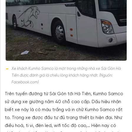
Xe khách Kumho Samco là một trong những nhà xe Sài Gòn Hà
Tiên được đánh giá là chiều lòng khách hàng nhất. (Nguồn:
Facebook.com)
Trên tuyến đường từ Sài Gòn tới Hà Tiên, Kumho Samco
sử dụng xe giường nằm 40 chỗ cao cấp. Dấu hiệu nhận
biết xe này là có màu trắng và in chữ Kumho Samco rất
to. Trong xe được đầu tư đủ trang thiết bị hiện đại. Như
điều hoà, ti vi, đèn led, wifi tốc độ cao,… Hiện nay có