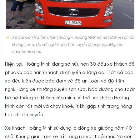
Xe Sài Gòn Hà Tiên, Kiên Giang – Hoàng Minh là một đơn vị vận tải
không còn xa lạ với người dân trên tuyến đường này. (Nguồn:
Facebook.com)
Hiện tại, Hoàng Minh đang sở hữu hơn 30 đầu xe khách để
phục vụ các hành khách di chuyển đường dài. Tất cả các
xe đều luôn được bảo đảm về độ an toàn và độ tiện
nghi. Hãng xe thường xuyên sơn sửa, bảo dưỡng cho toàn
bộ hệ thống xe khách của mình. Vì thế, xe khách Hoàng
Minh còn rất mới và chạy khoẻ, ít khi gặp tình trạng hỏng
hóc khi di chuyển.
Xe khách Hoàng Minh sử dụng là dòng xe giường nằm 40
chỗ. Không gian trên xe rất rộng rãi và thoải mái. Nó còn