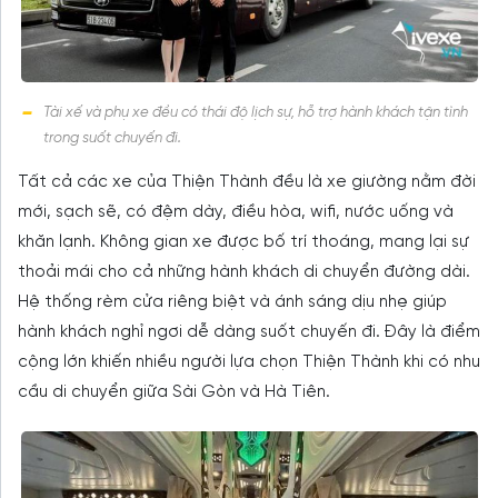
Tài xế và phụ xe đều có thái độ lịch sự, hỗ trợ hành khách tận tình
trong suốt chuyến đi.
Tất cả các xe của Thiện Thành đều là xe giường nằm đời
mới, sạch sẽ, có đệm dày, điều hòa, wifi, nước uống và
khăn lạnh. Không gian xe được bố trí thoáng, mang lại sự
thoải mái cho cả những hành khách di chuyển đường dài.
Hệ thống rèm cửa riêng biệt và ánh sáng dịu nhẹ giúp
hành khách nghỉ ngơi dễ dàng suốt chuyến đi. Đây là điểm
cộng lớn khiến nhiều người lựa chọn Thiện Thành khi có nhu
cầu di chuyển giữa Sài Gòn và Hà Tiên.