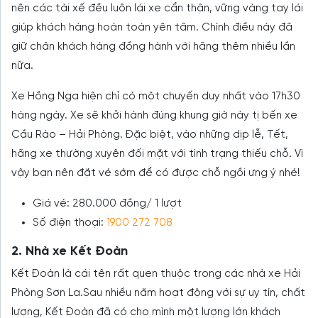
nên các tài xế đều luôn lái xe cẩn thận, vững vàng tay lái
giúp khách hàng hoàn toàn yên tâm. Chính điều này đã
giữ chân khách hàng đồng hành với hãng thêm nhiều lần
nữa.
Xe Hồng Nga hiện chỉ có một chuyến duy nhất vào 17h30
hàng ngày. Xe sẽ khởi hành đúng khung giờ này tị bến xe
Cầu Rào – Hải Phòng. Đặc biệt, vào những dịp lễ, Tết,
hãng xe thường xuyên đối mặt với tình trạng thiếu chỗ. Vì
vậy bạn nên đặt vé sớm để có được chỗ ngồi ưng ý nhé!
Giá vé: 280.000 đồng/ 1 lượt
Số điện thoại:
1900 272 708
2. Nhà xe Kết Đoàn
Kết Đoàn là cái tên rất quen thuộc trong các nhà xe Hải
Phòng Sơn La.Sau nhiều năm hoạt động với sự uy tín, chất
lượng, Kết Đoàn đã có cho mình một lượng lớn khách