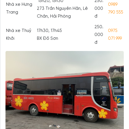
15h20, 15h30
250.
Nhà xe Hưng
0989
273 Trần Nguyên Hãn, Lê
000
Trang
790 555
Chân, Hải Phòng
đ
250.
Nhà xe Thuỷ
17h30, 17h45
0975
000
Khởi
BX Đồ Sơn
071 999
đ