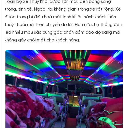
Toàn bộ xe Thuỷ Khởi được sơn màu đen bóng sang
trọng, tinh tế. Ngoài ra, không gian trong xe rất rộng. Xe
được trang bị điều hoà mát lạnh khiến hành khách luôn
thấy thoải mái trên chuyến đi dài. Hơn nữa, hệ thống đèn
led nhiều màu sắc cũng góp phần đảm bảo độ sáng mà
không gây chói mắt cho khách hàng.