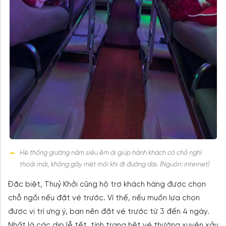
Hệ thống giường nằm siêu êm ái giúp hành khách có chỗ nghỉ
thoải mái, không gây mệt mỏi khi đi đường dài. (Nguồn: internet)
Đặc biệt, Thuỷ Khởi cũng hộ trợ khách hàng được chọn
chỗ ngồi nếu đặt vé trước. Vì thế, nếu muốn lựa chọn
được vị trí ưng ý, bạn nên đặt vé trước từ 3 đến 4 ngày.
Nhất là các dịp lễ tết, tình trạng hêt vé thường xuyên xảy