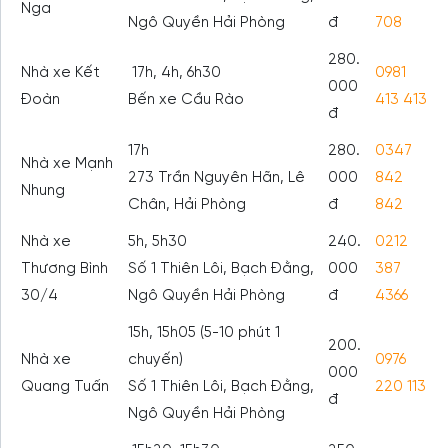
Nga
Ngô Quyền Hải Phòng
đ
708
280.
Nhà xe Kết
17h, 4h, 6h30
0981
000
Đoàn
Bến xe Cầu Rào
413 413
đ
17h
280.
0347
Nhà xe Mạnh
273 Trần Nguyên Hãn, Lê
000
842
Nhung
Chân, Hải Phòng
đ
842
Nhà xe
5h, 5h30
240.
0212
Thương Bình
Số 1 Thiên Lôi, Bạch Đằng,
000
387
30/4
Ngô Quyền Hải Phòng
đ
4366
15h, 15h05 (5-10 phút 1
200.
Nhà xe
chuyến)
0976
000
Quang Tuấn
Số 1 Thiên Lôi, Bạch Đằng,
220 113
đ
Ngô Quyền Hải Phòng