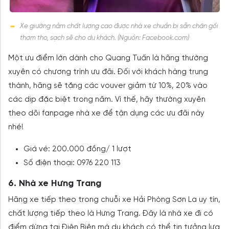
Xe giường nằm chất lượng cao được nhà xe chuẩn bị sẵn chăn gối
thơm tho, sạch sẽ cho du khách. (Nguồn: Facebook.com)
Một ưu điểm lớn dành cho Quang Tuấn là hãng thường
xuyên có chương trình ưu đãi. Đối với khách hàng trung
thành, hãng sẽ tặng các vouver giảm từ 10%, 20% vào
các dịp đặc biệt trong năm. Vì thế, hãy thường xuyên
theo dõi fanpage nhà xe để tận dụng các ưu đãi này
nhé!
Giá vé: 200.000 đồng/ 1 lượt
Số điện thoại: 0976 220 113
6. Nhà xe Hưng Trang
Hãng xe tiếp theo trong chuỗi xe Hải Phòng Sơn La uy tín,
chất lượng tiếp theo là Hưng Trang. Đây là nhà xe đi có
điểm dừng tại Điện Biên mà du khách có thể tin tưởng lựa