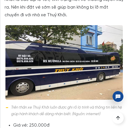
ra. Nên khi đặt vé sớm sẽ giúp bạn không bị lỡ mất
chuyến đi với nhà xe Thuỷ Khởi.
Trên thân xe Thuỷ Khởi luôn được ghi rõ lộ trình và thông tin liên hệ
giúp hành khách dễ dàng nhận biết. (Nguồn: internet)
Giá vé: 250.000đ