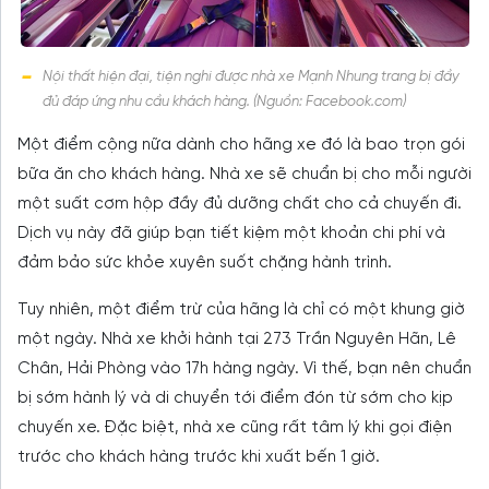
Nội thất hiện đại, tiện nghi được nhà xe Mạnh Nhung trang bị đầy
đủ đáp ứng nhu cầu khách hàng. (Nguồn: Facebook.com)
Một điểm cộng nữa dành cho hãng xe đó là bao trọn gói
bữa ăn cho khách hàng. Nhà xe sẽ chuẩn bị cho mỗi người
một suất cơm hộp đầy đủ dưỡng chất cho cả chuyến đi.
Dịch vụ này đã giúp bạn tiết kiệm một khoản chi phí và
đảm bảo sức khỏe xuyên suốt chặng hành trình.
Tuy nhiên, một điểm trừ của hãng là chỉ có một khung giờ
một ngày. Nhà xe khởi hành tại 273 Trần Nguyên Hãn, Lê
Chân, Hải Phòng vào 17h hàng ngày. Vì thế, bạn nên chuẩn
bị sớm hành lý và di chuyển tới điểm đón từ sớm cho kịp
chuyến xe. Đặc biệt, nhà xe cũng rất tâm lý khi gọi điện
trước cho khách hàng trước khi xuất bến 1 giờ.