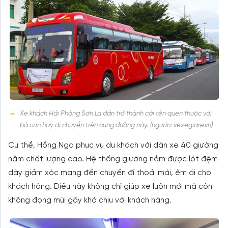
Xe khách Hải Phòng Sơn La dần trở thành cái tên quen thuộc với
bà con hay di chuyển trên cung đường này. (nguồn: vexegiare.vn)
Cụ thể, Hồng Nga phục vụ du khách với dàn xe 40 giường
nằm chất lượng cao. Hệ thống giường nằm được lót đệm
dày giảm xóc mang đến chuyến đi thoải mái, êm ái cho
khách hàng. Điều này không chỉ giúp xe luôn mới mà còn
không đọng mùi gây khó chịu với khách hàng.