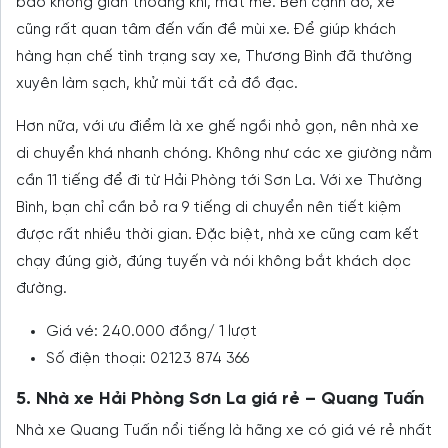
bảo không gian thoáng khí, mát mẻ. Bên cạnh đó, xe
cũng rất quan tâm đến vấn đề mùi xe. Để giúp khách
hàng hạn chế tình trạng say xe, Thương Bình đã thường
xuyên làm sạch, khử mùi tất cả đồ đạc.
Hơn nữa, với ưu điểm là xe ghế ngồi nhỏ gọn, nên nhà xe
di chuyển khá nhanh chóng. Không như các xe giường nằm
cần 11 tiếng để đi từ Hải Phòng tới Sơn La. Với xe Thường
Bình, bạn chỉ cần bỏ ra 9 tiếng di chuyển nên tiết kiệm
được rất nhiều thời gian. Đặc biệt, nhà xe cũng cam kết
chạy đúng giờ, đúng tuyến và nói không bắt khách dọc
đường.
Giá vé: 240.000 đồng/ 1 lượt
Số điện thoại: 02123 874 366
5. Nhà xe Hải Phòng Sơn La giá rẻ – Quang Tuấn
Nhà xe Quang Tuấn nổi tiếng là hãng xe có giá vé rẻ nhất