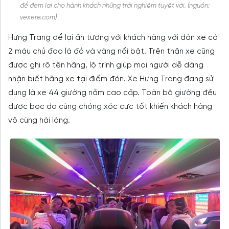
để đem lại cho hành khách những trải nghiệm tuyệt vời. (nguồn:
vexere.com)
Hưng Trang để lại ấn tượng với khách hàng với dàn xe có
2 màu chủ đạo là đỏ và vàng nổi bật. Trên thân xe cũng
được ghi rõ tên hãng, lộ trình giúp mọi người dễ dàng
nhận biết hãng xe tại điểm đón. Xe Hưng Trang đang sử
dụng là xe 44 giường nằm cao cấp. Toàn bộ giường đều
được bọc da cùng chóng xóc cực tốt khiến khách hàng
vô cùng hài lòng.