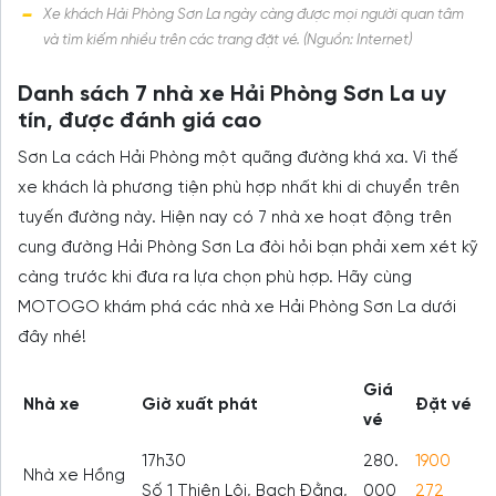
Xe khách Hải Phòng Sơn La ngày càng được mọi người quan tâm
và tìm kiếm nhiều trên các trang đặt vé. (Nguồn: Internet)
Danh sách 7 nhà xe Hải Phòng Sơn La uy
tín, được đánh giá cao
Sơn La cách Hải Phòng một quãng đường khá xa. Vì thế
xe khách là phương tiện phù hợp nhất khi di chuyển trên
tuyến đường này. Hiện nay có 7 nhà xe hoạt động trên
cung đường Hải Phòng Sơn La đòi hỏi bạn phải xem xét kỹ
càng trước khi đưa ra lựa chọn phù hợp. Hãy cùng
MOTOGO khám phá các nhà xe Hải Phòng Sơn La dưới
đây nhé!
Giá
Nhà xe
Giờ xuất phát
Đặt vé
vé
17h30
280.
1900
Nhà xe Hồng
Số 1 Thiên Lôi, Bạch Đằng,
000
272