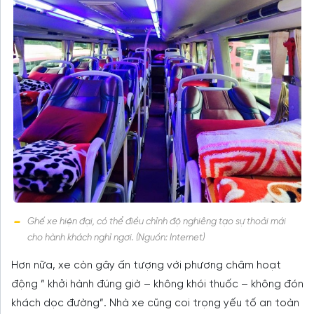
Ghế xe hiện đại, có thể điều chỉnh độ nghiêng tạo sự thoải mái
cho hành khách nghỉ ngơi. (Nguồn: Internet)
Hơn nữa, xe còn gây ấn tượng với phương châm hoạt
động ” khởi hành đúng giờ – không khói thuốc – không đón
khách dọc đường”. Nhà xe cũng coi trọng yếu tố an toàn