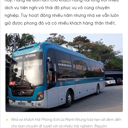
này. Hãng xe luôn làm cho khách hàng hài lòng với nhiều
dịch vụ tiện nghi và thái độ phục vụ vô cùng chuyên
nghiệp. Tuy hoạt động nhiều năm nhưng nhà xe vẫn luôn
giữ được phong độ và có nhiều khách hàng thân thiết.
Nhà xe khách Hải Phòng Sơn La Mạnh Nhung hứa hẹn sẽ đem đến
cho bạn chuyến đi tuyệt vời và nhiều trải nghiệm. (Nguồn: