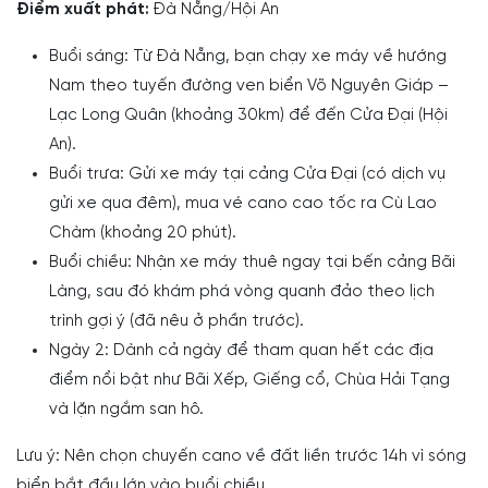
Điểm xuất phát:
Đà Nẵng/Hội An
Buổi sáng: Từ Đà Nẵng, bạn chạy xe máy về hướng
Nam theo tuyến đường ven biển Võ Nguyên Giáp –
Lạc Long Quân (khoảng 30km) để đến Cửa Đại (Hội
An).
Buổi trưa: Gửi xe máy tại cảng Cửa Đại (có dịch vụ
gửi xe qua đêm), mua vé cano cao tốc ra Cù Lao
Chàm (khoảng 20 phút).
Buổi chiều: Nhận xe máy thuê ngay tại bến cảng Bãi
Làng, sau đó khám phá vòng quanh đảo theo lịch
trình gợi ý (đã nêu ở phần trước).
Ngày 2: Dành cả ngày để tham quan hết các địa
điểm nổi bật như Bãi Xếp, Giếng cổ, Chùa Hải Tạng
và lặn ngắm san hô.
Lưu ý: Nên chọn chuyến cano về đất liền trước 14h vì sóng
biển bắt đầu lớn vào buổi chiều.