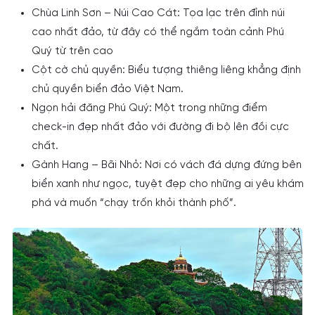
Chùa Linh Sơn – Núi Cao Cát: Tọa lạc trên đỉnh núi
cao nhất đảo, từ đây có thể ngắm toàn cảnh Phú
Quý từ trên cao
Cột cờ chủ quyền: Biểu tượng thiêng liêng khẳng định
chủ quyền biển đảo Việt Nam.
Ngọn hải đăng Phú Quý: Một trong những điểm
check-in đẹp nhất đảo với đường đi bộ lên đồi cực
chất.
Gành Hang – Bãi Nhỏ: Nơi có vách đá dựng đứng bên
biển xanh như ngọc, tuyệt đẹp cho những ai yêu khám
phá và muốn “chạy trốn khỏi thành phố”.