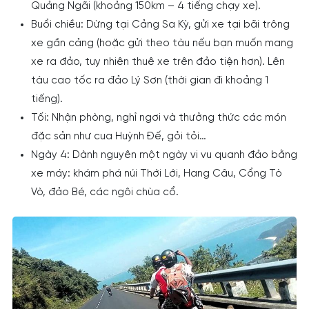
Quảng Ngãi (khoảng 150km – 4 tiếng chạy xe).
Buổi chiều: Dừng tại Cảng Sa Kỳ, gửi xe tại bãi trông
xe gần cảng (hoặc gửi theo tàu nếu bạn muốn mang
xe ra đảo, tuy nhiên thuê xe trên đảo tiện hơn). Lên
tàu cao tốc ra đảo Lý Sơn (thời gian đi khoảng 1
tiếng).
Tối: Nhận phòng, nghỉ ngơi và thưởng thức các món
đặc sản như cua Huỳnh Đế, gỏi tỏi…
Ngày 4: Dành nguyên một ngày vi vu quanh đảo bằng
xe máy: khám phá núi Thới Lới, Hang Câu, Cổng Tò
Vò, đảo Bé, các ngôi chùa cổ.