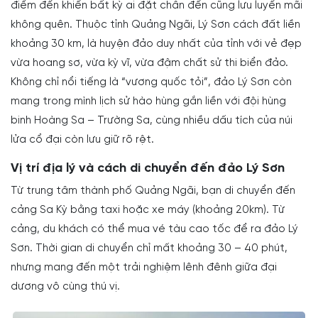
điểm đến khiến bất kỳ ai đặt chân đến cũng lưu luyến mãi
không quên. Thuộc tỉnh Quảng Ngãi, Lý Sơn cách đất liền
khoảng 30 km, là huyện đảo duy nhất của tỉnh với vẻ đẹp
vừa hoang sơ, vừa kỳ vĩ, vừa đậm chất sử thi biển đảo.
Không chỉ nổi tiếng là “vương quốc tỏi”, đảo Lý Sơn còn
mang trong mình lịch sử hào hùng gắn liền với đội hùng
binh Hoàng Sa – Trường Sa, cùng nhiều dấu tích của núi
lửa cổ đại còn lưu giữ rõ rệt.
Vị trí địa lý và cách di chuyển đến đảo Lý Sơn
Từ trung tâm thành phố Quảng Ngãi, bạn di chuyển đến
cảng Sa Kỳ bằng taxi hoặc xe máy (khoảng 20km). Từ
cảng, du khách có thể mua vé tàu cao tốc để ra đảo Lý
Sơn. Thời gian di chuyển chỉ mất khoảng 30 – 40 phút,
nhưng mang đến một trải nghiệm lênh đênh giữa đại
dương vô cùng thú vị.