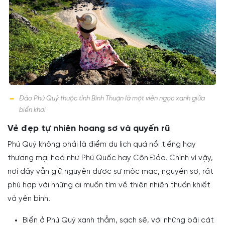
Đảo Phú Quý thuộc tỉnh Bình Thuận là một viên ngọc xanh giữa
biển khơi
Vẻ đẹp tự nhiên hoang sơ và quyến rũ
Phú Quý không phải là điểm du lịch quá nổi tiếng hay
thương mại hoá như Phú Quốc hay Côn Đảo. Chính vì vậy,
nơi đây vẫn giữ nguyên được sự mộc mạc, nguyên sơ, rất
phù hợp với những ai muốn tìm về thiên nhiên thuần khiết
và yên bình.
Biển ở Phú Quý xanh thẳm, sạch sẽ, với những bãi cát