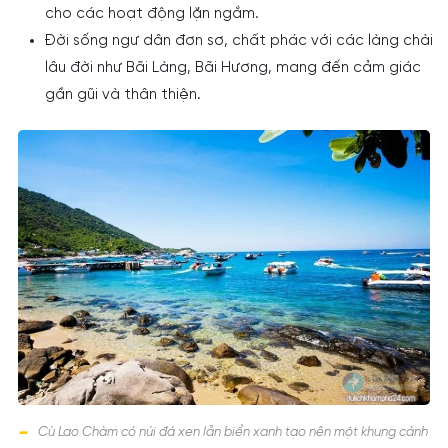
cho các hoạt động lặn ngắm.
Đời sống ngư dân đơn sơ, chất phác với các làng chài
lâu đời như Bãi Làng, Bãi Hương, mang đến cảm giác
gần gũi và thân thiện.
Cù Lao Chàm có núi đá xen lẫn biển xanh tạo nên một khung cảnh