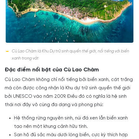
Cù Lao Chàm là Khu Dự trữ sinh quyển thế giới, nổi tiếng với biển
xanh trong vắt
Đặc điểm nổi bật của Cù Lao Chàm
Cù Lao Chàm không chỉ nổi tiếng bởi biển xanh, cát trắng
mà còn được công nhận là Khu dự trữ sinh quyển thế giới
bởi UNESCO vào năm 2009. Điều đó có nghĩa là hệ sinh
thái nơi đây vô cùng đa dạng và phong phú:
Hệ thống rừng nguyên sinh, núi đá xen lẫn biển xanh
tạo nên một khung cảnh hữu tình.
San hô đủ sắc màu dưới lòng biển, cực kỳ thích hợp