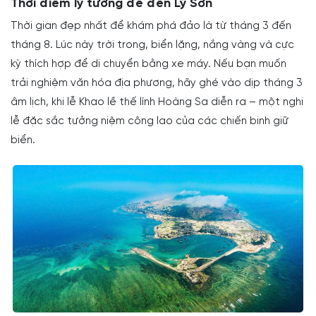
Thời điểm lý tưởng để đến Lý Sơn
Thời gian đẹp nhất để khám phá đảo là từ tháng 3 đến
tháng 8. Lúc này trời trong, biển lặng, nắng vàng và cực
kỳ thích hợp để di chuyển bằng xe máy. Nếu bạn muốn
trải nghiệm văn hóa địa phương, hãy ghé vào dịp tháng 3
âm lịch, khi lễ Khao lề thế lính Hoàng Sa diễn ra – một nghi
lễ đặc sắc tưởng niệm công lao của các chiến binh giữ
biển.