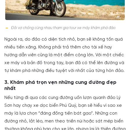
Đôi vợ chồng cùng nhau tham gia tour xe máy khám phá đảo
Ngoài ra, do đảo có diện tích nhỏ, bạn sẽ không tốn quá
nhiều tiền xăng. Không phải trả thêm cho tài xế hay
hướng dẫn viên cũng là một điểm cộng lớn. Với một chiếc
xe máy và bản đồ trong tay, bạn đã có thể lên đường và
tự khám phá những điều tuyệt vời nhất của từng hòn đảo.
3. Khám phá trọn vẹn những cung đường đẹp
nhất
Nếu từng đi qua các cung đường uốn lượn quanh đảo Lý
Sơn hay chạy xe dọc biển Phú Quý, bạn sẽ hiểu vì sao xe
máy là lựa chọn “đáng đồng tiền bát gạo”. Những con
đường nhỏ, lắt léo, men theo triền núi hoặc sát mép biển
thường không phù hợp cho xe lớn, nhưng lại là thiên đường