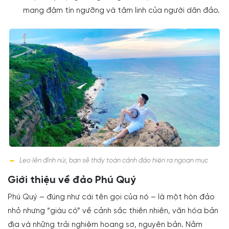
mang đậm tín ngưỡng và tâm linh của người dân đảo.
Leo lên đỉnh núi, bạn sẽ thấy toàn cảnh đảo hiện ra ngoạn mục
Giới thiệu về đảo Phú Quý
Phú Quý – đúng như cái tên gọi của nó – là một hòn đảo
nhỏ nhưng “giàu có” về cảnh sắc thiên nhiên, văn hóa bản
địa và những trải nghiệm hoang sơ, nguyên bản. Nằm