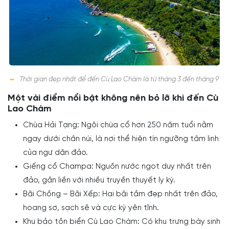
Thời gian đẹp nhất để đến Cù Lao Chàm là từ tháng 3 đến tháng 9
Một vài điểm nổi bật không nên bỏ lỡ khi đến Cù
Lao Chàm
Chùa Hải Tạng: Ngôi chùa cổ hơn 250 năm tuổi nằm
ngay dưới chân núi, là nơi thể hiện tín ngưỡng tâm linh
của ngư dân đảo.
Giếng cổ Champa: Nguồn nước ngọt duy nhất trên
đảo, gắn liền với nhiều truyền thuyết ly kỳ.
Bãi Chồng – Bãi Xếp: Hai bãi tắm đẹp nhất trên đảo,
hoang sơ, sạch sẽ và cực kỳ yên tĩnh.
Khu bảo tồn biển Cù Lao Chàm: Có khu trưng bày sinh