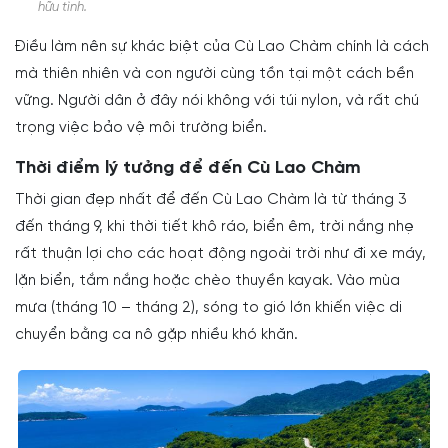
hữu tình.
Điều làm nên sự khác biệt của Cù Lao Chàm chính là cách
mà thiên nhiên và con người cùng tồn tại một cách bền
vững. Người dân ở đây nói không với túi nylon, và rất chú
trọng việc bảo vệ môi trường biển.
Thời điểm lý tưởng để đến Cù Lao Chàm
Thời gian đẹp nhất để đến Cù Lao Chàm là từ tháng 3
đến tháng 9, khi thời tiết khô ráo, biển êm, trời nắng nhẹ
rất thuận lợi cho các hoạt động ngoài trời như đi xe máy,
lặn biển, tắm nắng hoặc chèo thuyền kayak. Vào mùa
mưa (tháng 10 – tháng 2), sóng to gió lớn khiến việc di
chuyển bằng ca nô gặp nhiều khó khăn.