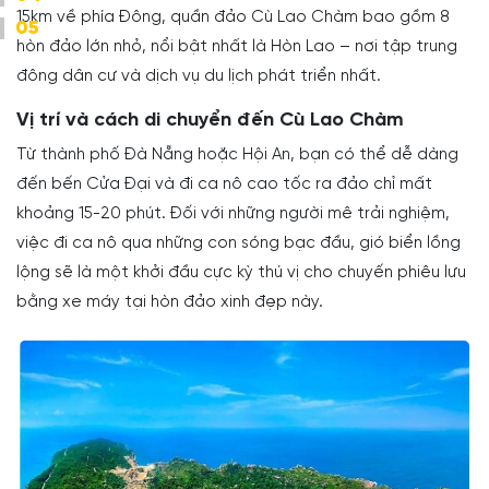
15km về phía Đông, quần đảo Cù Lao Chàm bao gồm 8
05
hòn đảo lớn nhỏ, nổi bật nhất là Hòn Lao – nơi tập trung
đông dân cư và dịch vụ du lịch phát triển nhất.
Vị trí và cách di chuyển đến Cù Lao Chàm
Từ thành phố Đà Nẵng hoặc Hội An, bạn có thể dễ dàng
đến bến Cửa Đại và đi ca nô cao tốc ra đảo chỉ mất
khoảng 15-20 phút. Đối với những người mê trải nghiệm,
việc đi ca nô qua những con sóng bạc đầu, gió biển lồng
lộng sẽ là một khởi đầu cực kỳ thú vị cho chuyến phiêu lưu
bằng xe máy tại hòn đảo xinh đẹp này.