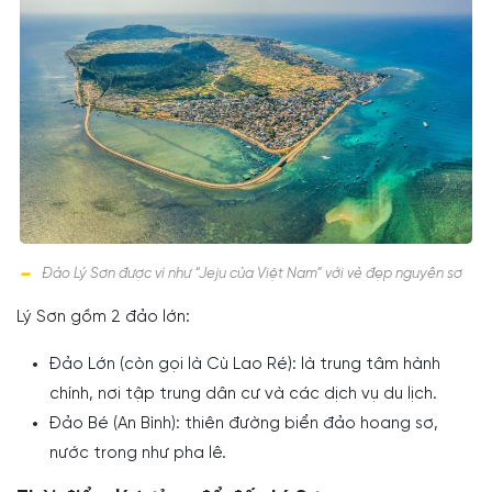
Đảo Lý Sơn được ví như “Jeju của Việt Nam” với vẻ đẹp nguyên sơ
Lý Sơn gồm 2 đảo lớn:
Đảo Lớn (còn gọi là Cù Lao Ré): là trung tâm hành
chính, nơi tập trung dân cư và các dịch vụ du lịch.
Đảo Bé (An Bình): thiên đường biển đảo hoang sơ,
nước trong như pha lê.