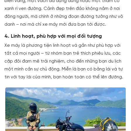
biển vắng, một vách đá dựng đứng hoặc một thảm cỏ
xanh rì ven đường. Cảnh đẹp trên đảo không nằm ở nơi
đông người, mà chính ở những đoạn đường tưởng như vô
danh – nơi mà chỉ xe máy mới đưa bạn tới được.
4. Linh hoạt, phù hợp với mọi đối tượng
Xe máy là phương tiện linh hoạt và gần như phù hợp với
tất cả mọi người – từ nhóm bạn trẻ thích phiêu lưu, các
cặp đôi đam mê trải nghiệm, cho đến những bạn du lịch
một mình cần sự chủ động. Miễn là bạn có bằng lái và tự
tin với tay lái của mình, bạn hoàn toàn có thể lên đường.