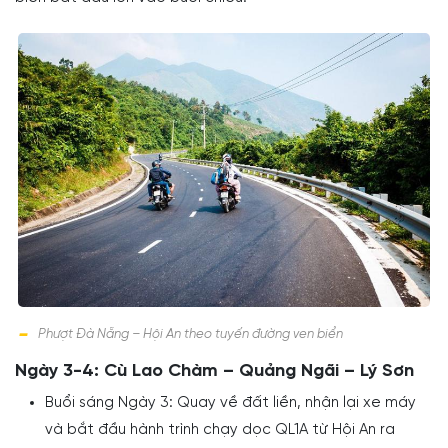
Phượt Đà Nẵng – Hội An theo tuyến đường ven biển
Ngày 3-4: Cù Lao Chàm – Quảng Ngãi – Lý Sơn
Buổi sáng Ngày 3: Quay về đất liền, nhận lại xe máy
và bắt đầu hành trình chạy dọc QL1A từ Hội An ra