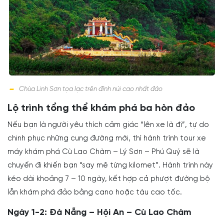
Chùa Linh Sơn tọa lạc trên đỉnh núi cao nhất đảo
Lộ trình tổng thể khám phá ba hòn đảo
Nếu bạn là người yêu thích cảm giác “lên xe là đi”, tự do
chinh phục những cung đường mới, thì hành trình tour xe
máy khám phá Cù Lao Chàm – Lý Sơn – Phú Quý sẽ là
chuyến đi khiến bạn “say mê từng kilomet”. Hành trình này
kéo dài khoảng 7 – 10 ngày, kết hợp cả phượt đường bộ
lẫn khám phá đảo bằng cano hoặc tàu cao tốc.
Ngày 1-2: Đà Nẵng – Hội An – Cù Lao Chàm