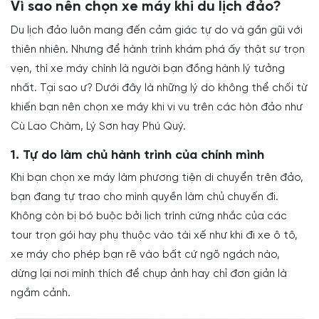
Vì sao nên chọn xe máy khi du lịch đảo?
Du lịch đảo luôn mang đến cảm giác tự do và gần gũi với
thiên nhiên. Nhưng để hành trình khám phá ấy thật sự trọn
vẹn, thì xe máy chính là người bạn đồng hành lý tưởng
nhất. Tại sao ư? Dưới đây là những lý do không thể chối từ
khiến bạn nên chọn xe máy khi vi vu trên các hòn đảo như
Cù Lao Chàm, Lý Sơn hay Phú Quý.
1. Tự do làm chủ hành trình của chính mình
Khi bạn chọn xe máy làm phương tiện di chuyển trên đảo,
bạn đang tự trao cho mình quyền làm chủ chuyến đi.
Không còn bị bó buộc bởi lịch trình cứng nhắc của các
tour trọn gói hay phụ thuộc vào tài xế như khi đi xe ô tô,
xe máy cho phép bạn rẽ vào bất cứ ngõ ngách nào,
dừng lại nơi mình thích để chụp ảnh hay chỉ đơn giản là
ngắm cảnh.