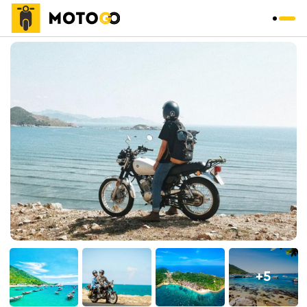
Trang chủ
»
Tour
»
+5