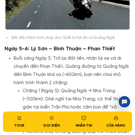
Bắt đầu hành trình chạy dọc QL1A từ Hội An ra Quảng Ngãi
Ngày 5-6: Lý Sơn – Bình Thuận – Phan Thiết
Buổi sáng Ngày 5: Trở lại đất liền, nhận lại xe và di
chuyển đến Phan Thiết. Quãng đường từ Quảng Ngãi
đến Bình Thuận khá xa (~600km), bạn nên chia nhỏ
hành trình thành 2 chặng:
Chặng 1 (Ngày 5): Quảng Ngãi → Nha Trang
(~300km): Ghé nghỉ tại Nha Trang, có thể thư
giãn tại biển Trần Phú hoặc tắm bùn để “xả
stress” sau những giờ chạy xe dài.
Chặng 2 (Ngày 6): Nha Trang → Phan Thiết
TOUR
GỌI ĐIỆN
NHẮN TIN
CỬA HÀNG
(~300km): Đây là cung đường đẹp với nhiều đoạn