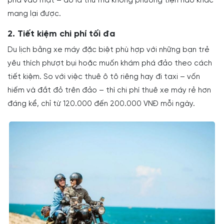
phả vào mặt – đó là thứ mà không phương tiện nào khác
mang lại được.
2. Tiết kiệm chi phí tối đa
Du lịch bằng xe máy đặc biệt phù hợp với những bạn trẻ
yêu thích phượt bụi hoặc muốn khám phá đảo theo cách
tiết kiệm. So với việc thuê ô tô riêng hay đi taxi – vốn
hiếm và đắt đỏ trên đảo – thì chi phí thuê xe máy rẻ hơn
đáng kể, chỉ từ 120.000 đến 200.000 VNĐ mỗi ngày.