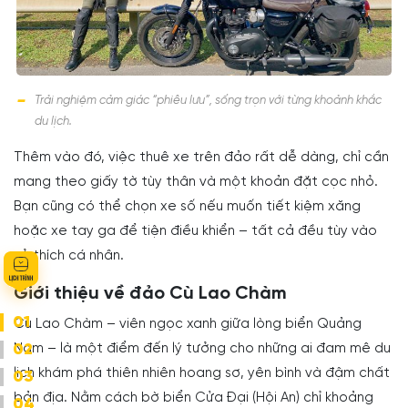
Trải nghiệm cảm giác “phiêu lưu”, sống trọn với từng khoảnh khắc
du lịch.
Thêm vào đó, việc thuê xe trên đảo rất dễ dàng, chỉ cần
mang theo giấy tờ tùy thân và một khoản đặt cọc nhỏ.
Bạn cũng có thể chọn xe số nếu muốn tiết kiệm xăng
hoặc xe tay ga để tiện điều khiển – tất cả đều tùy vào
sở thích cá nhân.
Giới thiệu về đảo Cù Lao Chàm
01
Cù Lao Chàm – viên ngọc xanh giữa lòng biển Quảng
Nam – là một điểm đến lý tưởng cho những ai đam mê du
02
lịch khám phá thiên nhiên hoang sơ, yên bình và đậm chất
03
bản địa. Nằm cách bờ biển Cửa Đại (Hội An) chỉ khoảng
04