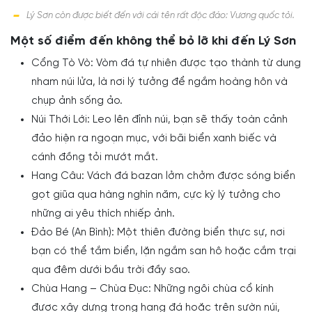
Lý Sơn còn được biết đến với cái tên rất độc đáo: Vương quốc tỏi.
Một số điểm đến không thể bỏ lỡ khi đến Lý Sơn
Cổng Tò Vò: Vòm đá tự nhiên được tạo thành từ dung
nham núi lửa, là nơi lý tưởng để ngắm hoàng hôn và
chụp ảnh sống ảo.
Núi Thới Lới: Leo lên đỉnh núi, bạn sẽ thấy toàn cảnh
đảo hiện ra ngoạn mục, với bãi biển xanh biếc và
cánh đồng tỏi mướt mắt.
Hang Câu: Vách đá bazan lởm chởm được sóng biển
gọt giũa qua hàng nghìn năm, cực kỳ lý tưởng cho
những ai yêu thích nhiếp ảnh.
Đảo Bé (An Bình): Một thiên đường biển thực sự, nơi
bạn có thể tắm biển, lặn ngắm san hô hoặc cắm trại
qua đêm dưới bầu trời đầy sao.
Chùa Hang – Chùa Đục: Những ngôi chùa cổ kính
được xây dựng trong hang đá hoặc trên sườn núi,