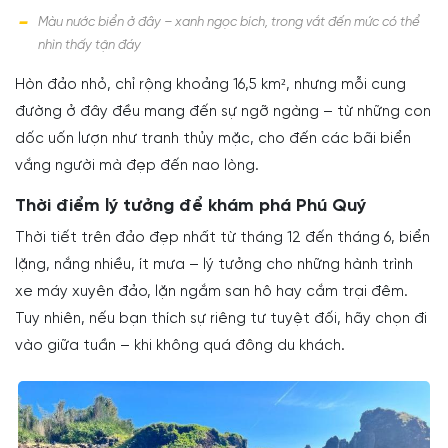
Màu nước biển ở đây – xanh ngọc bích, trong vắt đến mức có thể
nhìn thấy tận đáy
Hòn đảo nhỏ, chỉ rộng khoảng 16,5 km², nhưng mỗi cung
đường ở đây đều mang đến sự ngỡ ngàng – từ những con
dốc uốn lượn như tranh thủy mặc, cho đến các bãi biển
vắng người mà đẹp đến nao lòng.
Thời điểm lý tưởng để khám phá Phú Quý
Thời tiết trên đảo đẹp nhất từ tháng 12 đến tháng 6, biển
lặng, nắng nhiều, ít mưa – lý tưởng cho những hành trình
xe máy xuyên đảo, lặn ngắm san hô hay cắm trại đêm.
Tuy nhiên, nếu bạn thích sự riêng tư tuyệt đối, hãy chọn đi
vào giữa tuần – khi không quá đông du khách.