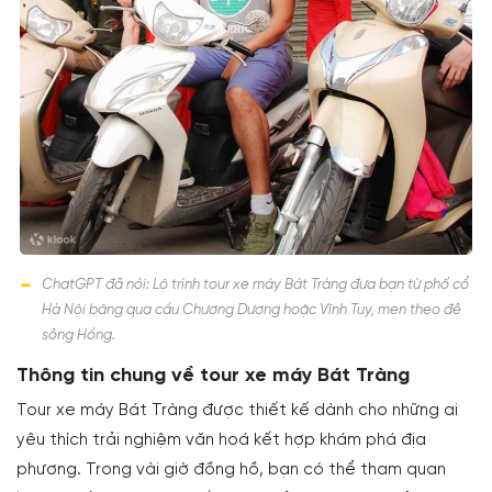
ChatGPT đã nói: Lộ trình tour xe máy Bát Tràng đưa bạn từ phố cổ
Hà Nội băng qua cầu Chương Dương hoặc Vĩnh Tuy, men theo đê
sông Hồng.
Thông tin chung về tour xe máy Bát Tràng
Tour xe máy Bát Tràng được thiết kế dành cho những ai
yêu thích trải nghiệm văn hoá kết hợp khám phá địa
phương. Trong vài giờ đồng hồ, bạn có thể tham quan