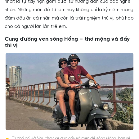
nhất là tự tay nặn gốm dưới sự hướng dẫn của các nghệ
nhân. Những món đồ tự làm này không chỉ là kỷ niệm mang
đậm dấu ấn cá nhân mà còn là trải nghiệm thú vị, phù hợp
cho cả người lớn lẫn trẻ em.
Cung đường ven sông Hồng – thơ mộng và đầy
thi vị
Từ phố cổ Hà Nội, chạy xe qua cầu và men đê sông Hồng, bạn sẽ