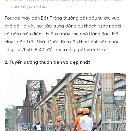
Tour xe máy Bát Tràng khởi hành từ phố cổ Hà Nội lúc 7h30–8h để
tránh nắng và kẹt xe.
Tour xe máy đến Bát Tràng thường bắt đầu từ khu vực
phố cổ Hà Nội, nơi tập trung đông du khách nước ngoài
và gần nhiều điểm thuê xe máy như phố Hàng Bạc, Mã
Mây hoặc Trần Nhật Duật. Bạn nên khởi hành vào buổi
sáng từ 7h30–8h00 để tránh nắng gắt và kẹt xe.
2. Tuyến đường thuận tiện và đẹp nhất