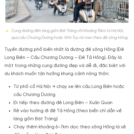
Cung đường đến làng gốm Bát Tràng chỉ khoảng 15km từ Hà Nội,
qua cầu Chương Dương hoặc Vĩnh Tuy rồi men theo đê sông Hồng.
Tuyến đường phổ biến nhất là đường đê sông Hồng (Đê
Long Biên – Cầu Chương Dương – Đê Tả Hồng). Đây là
một trong những cung đường đẹp và dễ đi, đặc biệt với
du khách muốn tận hưởng khung cảnh nông thôn:
Từ phố cổ Hà Nội → chạy xe lên cầu Long Biên hoặc
cầu Chương Dương
Đi tiếp theo đường đê Long Biên – Xuân Quan
Rẽ vào hướng đi đê Tả Hồng (theo biển chỉ dẫn về
làng gốm Bát Tràng)
Chạy thêm khoảng 6–7km dọc theo sông Hồng là sẽ