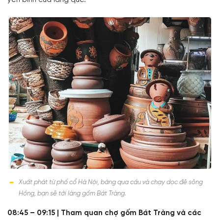
Xuất phát từ phố cổ Hà Nội, băng qua cầu và chạy dọc đê sông
Hồng, bạn sẽ tới làng gốm Bát Tràng.
08:45 – 09:15 | Tham quan chợ gốm Bát Tràng và các