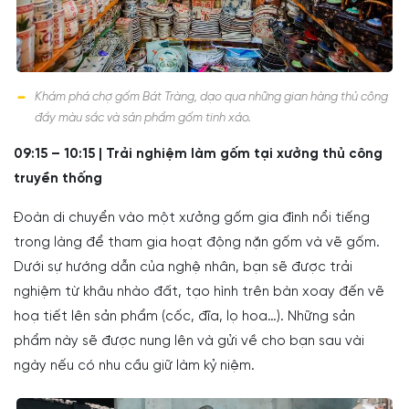
Khám phá chợ gốm Bát Tràng, dạo qua những gian hàng thủ công
đầy màu sắc và sản phẩm gốm tinh xảo.
09:15 – 10:15 | Trải nghiệm làm gốm tại xưởng thủ công
truyền thống
Đoàn di chuyển vào một xưởng gốm gia đình nổi tiếng
trong làng để tham gia hoạt động nặn gốm và vẽ gốm.
Dưới sự hướng dẫn của nghệ nhân, bạn sẽ được trải
nghiệm từ khâu nhào đất, tạo hình trên bàn xoay đến vẽ
hoạ tiết lên sản phẩm (cốc, đĩa, lọ hoa…). Những sản
phẩm này sẽ được nung lên và gửi về cho bạn sau vài
ngày nếu có nhu cầu giữ làm kỷ niệm.