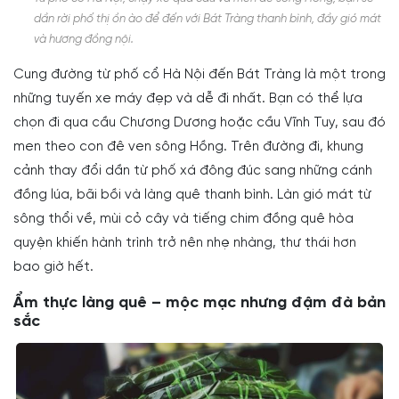
dần rời phố thị ồn ào để đến với Bát Tràng thanh bình, đầy gió mát
và hương đồng nội.
Cung đường từ phố cổ Hà Nội đến Bát Tràng là một trong
những tuyến xe máy đẹp và dễ đi nhất. Bạn có thể lựa
chọn đi qua cầu Chương Dương hoặc cầu Vĩnh Tuy, sau đó
men theo con đê ven sông Hồng. Trên đường đi, khung
cảnh thay đổi dần từ phố xá đông đúc sang những cánh
đồng lúa, bãi bồi và làng quê thanh bình. Làn gió mát từ
sông thổi về, mùi cỏ cây và tiếng chim đồng quê hòa
quyện khiến hành trình trở nên nhẹ nhàng, thư thái hơn
bao giờ hết.
Ẩm thực làng quê – mộc mạc nhưng đậm đà bản
sắc