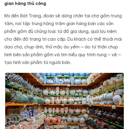
gian hàng thủ công
Khi đến Bát Tràng, đoàn sẽ dừng chân tại chợ gốm trung
tâm, nơi tập trung hàng trăm gian hàng bán các sản
phẩm gốm đủ chủng loại: từ đồ gia dụng, quà lưu niệm
cho đến đồ trang trí cao cấp. Du khách có thể thoải mái
dạo chợ, chụp ảnh, thử mặc áo yếm – áo tứ thân chụp
hình bên sản phẩm gốm và tìm hiểu quy trình nung – vẽ –
tạo hình sản phẩm từ người bán.