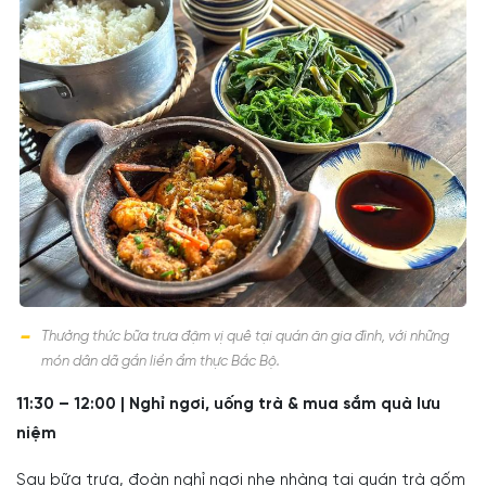
Thưởng thức bữa trưa đậm vị quê tại quán ăn gia đình, với những
món dân dã gắn liền ẩm thực Bắc Bộ.
11:30 – 12:00 | Nghỉ ngơi, uống trà & mua sắm quà lưu
niệm
Sau bữa trưa, đoàn nghỉ ngơi nhẹ nhàng tại quán trà gốm