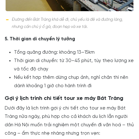
Đường đến Bát Tràng khá dễ đi, chủ yếu là đê và đường làng,
nhưng cần chú ý ổ gà, đoạn hẹp và xe tải.
5. Thời gian di chuyển lý tưởng
Tổng quãng đường: khoảng 13–15km
Thời gian di chuyển: từ 30–45 phút, tùy theo lượng xe
và tốc độ chạy
Nếu kết hợp thêm dừng chụp ảnh, nghỉ chân thì nên
dành khoảng 1 giờ cho hành trình đi
Gợi ý lịch trình chi tiết tour xe máy Bát Tràng
Dưới đây là lịch trình gợi ý chi tiết cho tour xe máy Bát
Tràng nửa ngày, phù hợp cho cả khách du lịch lẫn người
dân Hà Nội muốn trải nghiệm một chuyến đi văn hoá – thủ
công – ẩm thực nhẹ nhàng nhưng trọn vẹn: