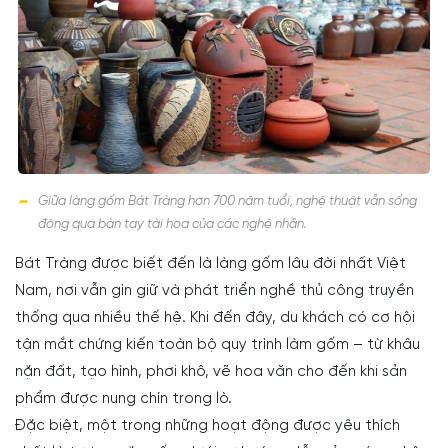
Giữa làng gốm Bát Tràng hơn 700 năm tuổi, nghệ thuật vẫn sống
động qua bàn tay tài hoa của các nghệ nhân.
Bát Tràng được biết đến là làng gốm lâu đời nhất Việt
Nam, nơi vẫn gìn giữ và phát triển nghề thủ công truyền
thống qua nhiều thế hệ. Khi đến đây, du khách có cơ hội
tận mắt chứng kiến toàn bộ quy trình làm gốm – từ khâu
nặn đất, tạo hình, phơi khô, vẽ hoa văn cho đến khi sản
phẩm được nung chín trong lò.
Đặc biệt, một trong những hoạt động được yêu thích