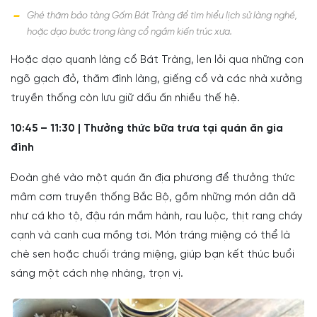
Ghé thăm bảo tàng Gốm Bát Tràng để tìm hiểu lịch sử làng nghề,
hoặc dạo bước trong làng cổ ngắm kiến trúc xưa.
Hoặc dạo quanh làng cổ Bát Tràng, len lỏi qua những con
ngõ gạch đỏ, thăm đình làng, giếng cổ và các nhà xưởng
truyền thống còn lưu giữ dấu ấn nhiều thế hệ.
10:45 – 11:30 | Thưởng thức bữa trưa tại quán ăn gia
đình
Đoàn ghé vào một quán ăn địa phương để thưởng thức
mâm cơm truyền thống Bắc Bộ, gồm những món dân dã
như cá kho tộ, đậu rán mắm hành, rau luộc, thịt rang cháy
cạnh và canh cua mồng tơi. Món tráng miệng có thể là
chè sen hoặc chuối tráng miệng, giúp bạn kết thúc buổi
sáng một cách nhẹ nhàng, trọn vị.