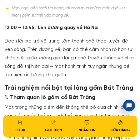
Nghỉ ngơi bên tách trà nóng, rồi chọn mua những món quà lưu
niệm gốm sứ tinh xảo mang về.
12:00 – 12:45 | Lên đường quay về Hà Nội
Đoàn lên xe trở về trung tâm thành phố theo tuyến đê
ven sông. Trên đường về, bạn có thể cảm nhận rõ hơn sự
khác biệt giữa không gian làng nghề truyền thống và nhịp
sống đô thị hiện đại – một hành trình tuy ngắn nhưng để
lại nhiều ấn tượng khó quên.
Trải nghiệm nổi bật tại làng gốm Bát Tràng
1. Tham quan lò gốm cổ Bát Tràng
Một trong những điểm đến không thể bỏ qua chính là lò
bầu cổ truyền thống – nơi thể hiện rõ nét kỹ thuật nung
gốm xưa của người Việt. Bạn sẽ được tận mắt nhìn thấy:
TOUR
GỌI ĐIỆN
NHẮN TIN
CỬA HÀNG
Lò nung hình vòm được xây bằng gạch nung xếp lớp