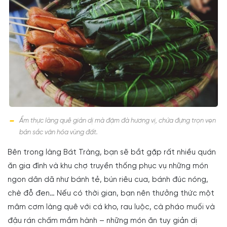
Ẩm thực làng quê giản dị mà đậm đà hương vị, chứa đựng trọn vẹn
bản sắc văn hóa vùng đất.
Bên trong làng Bát Tràng, bạn sẽ bắt gặp rất nhiều quán
ăn gia đình và khu chợ truyền thống phục vụ những món
ngon dân dã như bánh tẻ, bún riêu cua, bánh đúc nóng,
chè đỗ đen… Nếu có thời gian, bạn nên thưởng thức một
mâm cơm làng quê với cá kho, rau luộc, cà pháo muối và
đậu rán chấm mắm hành – những món ăn tuy giản dị