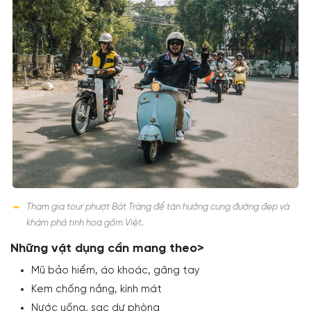
Tham gia tour phượt Bát Tràng để tận hưởng cung đường đẹp và
khám phá tinh hoa gốm Việt.
Những vật dụng cần mang theo>
Mũ bảo hiểm, áo khoác, găng tay
Kem chống nắng, kính mát
Nước uống, sạc dự phòng