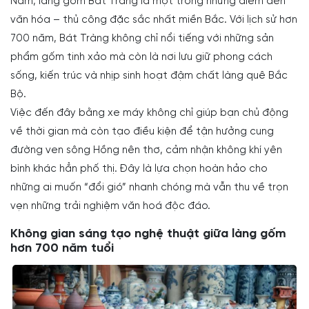
Nam, làng gốm Bát Tràng là một trong những điểm đến
văn hóa – thủ công đặc sắc nhất miền Bắc. Với lịch sử hơn
700 năm, Bát Tràng không chỉ nổi tiếng với những sản
phẩm gốm tinh xảo mà còn là nơi lưu giữ phong cách
sống, kiến trúc và nhịp sinh hoạt đậm chất làng quê Bắc
Bộ.
Việc đến đây bằng xe máy không chỉ giúp bạn chủ động
về thời gian mà còn tạo điều kiện để tận hưởng cung
đường ven sông Hồng nên thơ, cảm nhận không khí yên
bình khác hẳn phố thị. Đây là lựa chọn hoàn hảo cho
những ai muốn “đổi gió” nhanh chóng mà vẫn thu về trọn
vẹn những trải nghiệm văn hoá độc đáo.
Không gian sáng tạo nghệ thuật giữa làng gốm
hơn 700 năm tuổi