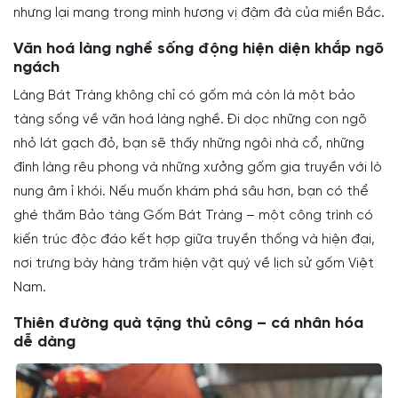
nhưng lại mang trong mình hương vị đậm đà của miền Bắc.
Văn hoá làng nghề sống động hiện diện khắp ngõ
ngách
Làng Bát Tràng không chỉ có gốm mà còn là một bảo
tàng sống về văn hoá làng nghề. Đi dọc những con ngõ
nhỏ lát gạch đỏ, bạn sẽ thấy những ngôi nhà cổ, những
đình làng rêu phong và những xưởng gốm gia truyền với lò
nung âm ỉ khói. Nếu muốn khám phá sâu hơn, bạn có thể
ghé thăm Bảo tàng Gốm Bát Tràng – một công trình có
kiến trúc độc đáo kết hợp giữa truyền thống và hiện đại,
nơi trưng bày hàng trăm hiện vật quý về lịch sử gốm Việt
Nam.
Thiên đường quà tặng thủ công – cá nhân hóa
dễ dàng