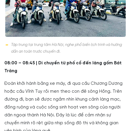
Tập trung tại trung tâm Hà Nội, nghe phổ biến lịch trình và hướng
dẫn an toàn trước chuyến đi.
08:00 – 08:45 | Di chuyển từ phố cổ đến làng gốm Bát
Tràng
Đoàn khởi hành bằng xe máy, đi qua cầu Chương Dương
hoặc cầu Vĩnh Tuy rồi men theo con đê sông Hồng. Trên
đường đi, bạn sẽ được ngắm nhìn khung cảnh làng mạc,
đồng ruộng và cuộc sống sinh hoạt ven sông của người
dân ngoại thành Hà Nội. Đây là lúc để cảm nhận sự
chuyển mình rõ rệt giữa nhịp sống đô thị và không gian
yên bình của làng quê.