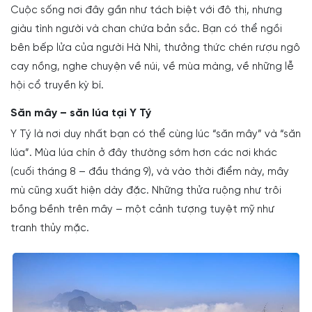
Cuộc sống nơi đây gần như tách biệt với đô thị, nhưng
giàu tình người và chan chứa bản sắc. Bạn có thể ngồi
bên bếp lửa của người Hà Nhì, thưởng thức chén rượu ngô
cay nồng, nghe chuyện về núi, về mùa màng, về những lễ
hội cổ truyền kỳ bí.
Săn mây – săn lúa tại Y Tý
Y Tý là nơi duy nhất bạn có thể cùng lúc “săn mây” và “săn
lúa”. Mùa lúa chín ở đây thường sớm hơn các nơi khác
(cuối tháng 8 – đầu tháng 9), và vào thời điểm này, mây
mù cũng xuất hiện dày đặc. Những thửa ruộng như trôi
bồng bềnh trên mây – một cảnh tượng tuyệt mỹ như
tranh thủy mặc.