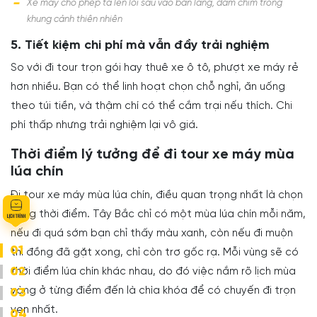
Xe máy cho phép ta len lỏi sâu vào bản làng, đắm chìm trong
khung cảnh thiên nhiên
5. Tiết kiệm chi phí mà vẫn đầy trải nghiệm
So với đi tour trọn gói hay thuê xe ô tô, phượt xe máy rẻ
hơn nhiều. Bạn có thể linh hoạt chọn chỗ nghỉ, ăn uống
theo túi tiền, và thậm chí có thể cắm trại nếu thích. Chi
phí thấp nhưng trải nghiệm lại vô giá.
Thời điểm lý tưởng để đi tour xe máy mùa
lúa chín
Đi tour xe máy mùa lúa chín, điều quan trọng nhất là chọn
đúng thời điểm. Tây Bắc chỉ có một mùa lúa chín mỗi năm,
nếu đi quá sớm bạn chỉ thấy màu xanh, còn nếu đi muộn
01
thì đồng đã gặt xong, chỉ còn trơ gốc rạ. Mỗi vùng sẽ có
02
thời điểm lúa chín khác nhau, do đó việc nắm rõ lịch mùa
vàng ở từng điểm đến là chìa khóa để có chuyến đi trọn
03
vẹn nhất.
04