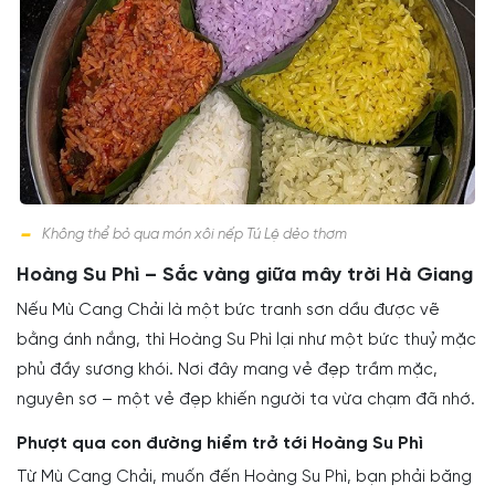
Không thể bỏ qua món xôi nếp Tú Lệ dẻo thơm
Hoàng Su Phì – Sắc vàng giữa mây trời Hà Giang
Nếu Mù Cang Chải là một bức tranh sơn dầu được vẽ
bằng ánh nắng, thì Hoàng Su Phì lại như một bức thuỷ mặc
phủ đầy sương khói. Nơi đây mang vẻ đẹp trầm mặc,
nguyên sơ – một vẻ đẹp khiến người ta vừa chạm đã nhớ.
Phượt qua con đường hiểm trở tới Hoàng Su Phì
Từ Mù Cang Chải, muốn đến Hoàng Su Phì, bạn phải băng