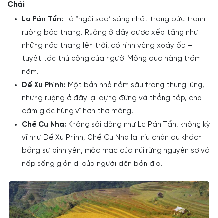
Chải
La Pán Tẩn:
Là “ngôi sao” sáng nhất trong bức tranh
ruộng bậc thang. Ruộng ở đây được xếp tầng như
những nấc thang lên trời, có hình vòng xoáy ốc –
tuyệt tác thủ công của người Mông qua hàng trăm
năm.
Dế Xu Phình:
Một bản nhỏ nằm sâu trong thung lũng,
nhưng ruộng ở đây lại dựng đứng và thẳng tắp, cho
cảm giác hùng vĩ hơn thơ mộng.
Chế Cu Nha:
Không sôi động như La Pán Tẩn, không kỳ
vĩ như Dế Xu Phình, Chế Cu Nha lại níu chân du khách
bằng sự bình yên, mộc mạc của núi rừng nguyên sơ và
nếp sống giản dị của người dân bản địa.