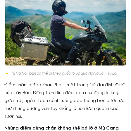
Từ Hà Nội, bạn có thể đi theo quốc lộ 32 qua Nghĩa Lộ – Tú Lệ.
Điểm nhấn là đèo Khau Phạ – một trong “tứ đại đỉnh đèo”
của Tây Bắc. Đứng trên đỉnh đèo, bạn như đang lơ lửng
giữa trời, ngắm toàn cảnh ruộng bậc thang bên dưới tựa
như những đường vân tay khổng lồ uốn lượn quanh các
sườn núi.
Những điểm dừng chân không thể bỏ lỡ ở Mù Cang