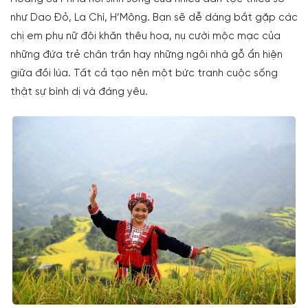
như Dao Đỏ, La Chí, H’Mông. Bạn sẽ dễ dàng bắt gặp các
chị em phụ nữ đội khăn thêu hoa, nụ cười mộc mạc của
những đứa trẻ chân trần hay những ngôi nhà gỗ ẩn hiện
giữa đồi lúa. Tất cả tạo nên một bức tranh cuộc sống
thật sự bình dị và đáng yêu.