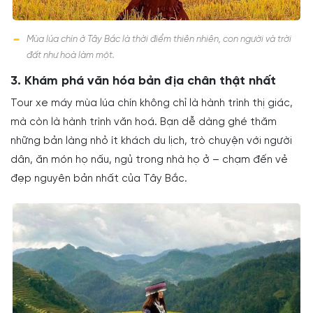
Mùa lúa chín ở Tây Bắc là thời điểm thiên nhiên, con người và trời
đất như hoà làm một.
3. Khám phá văn hóa bản địa chân thật nhất
Tour xe máy mùa lúa chín không chỉ là hành trình thị giác,
mà còn là hành trình văn hoá. Bạn dễ dàng ghé thăm
những bản làng nhỏ ít khách du lịch, trò chuyện với người
dân, ăn món họ nấu, ngủ trong nhà họ ở – chạm đến vẻ
đẹp nguyên bản nhất của Tây Bắc.