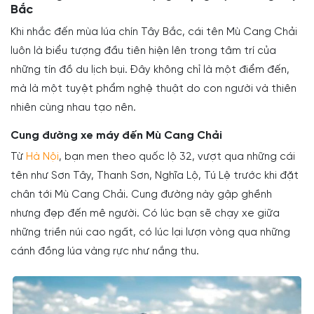
Bắc
Khi nhắc đến mùa lúa chín Tây Bắc, cái tên Mù Cang Chải
luôn là biểu tượng đầu tiên hiện lên trong tâm trí của
những tín đồ du lịch bụi. Đây không chỉ là một điểm đến,
mà là một tuyệt phẩm nghệ thuật do con người và thiên
nhiên cùng nhau tạo nên.
Cung đường xe máy đến Mù Cang Chải
Từ
Hà Nội
, bạn men theo quốc lộ 32, vượt qua những cái
tên như Sơn Tây, Thanh Sơn, Nghĩa Lộ, Tú Lệ trước khi đặt
chân tới Mù Cang Chải. Cung đường này gập ghềnh
nhưng đẹp đến mê người. Có lúc bạn sẽ chạy xe giữa
những triền núi cao ngất, có lúc lại lượn vòng qua những
cánh đồng lúa vàng rực như nắng thu.