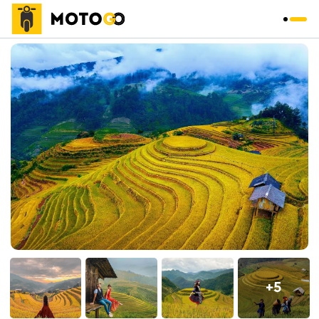
Trang chủ
»
Tour
»
+5