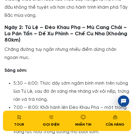
đầu không thể tuyệt vời hơn cho hành trình khám phá Tây
Bắc mùa vàng.
Ngày 2: Tú Lệ – Đèo Khau Phạ – Mù Cang Chải –
La Pán Tẩn – Dế Xu Phình – Chế Cu Nha (Khoảng
80km)
Chặng đường tuy ngắn nhưng nhiều điểm dừng chân
ngoạn mục.
Sáng sớm:
5:30 – 6:00: Thức dậy sớm ngắm bình minh trên ruộng
lúa Tú Lệ, sau đó ăn sáng nhẹ nhàng với xôi nếp, trứng
rán và trà nóng.
7:00 – 8:00: Khởi hành lên Đèo Khau Phạ – một trong
“Tứ đại đỉnh đèo” hùng vĩ nhất Việt Nam. Từ trên đỉnh,
toàn bộ thung lũng Tú Lệ mở ra trước mắt, lúa chín
TOUR
GỌI ĐIỆN
NHẮN TIN
CỬA HÀNG
vàng rực hòa trong sương mờ buổi sớm.