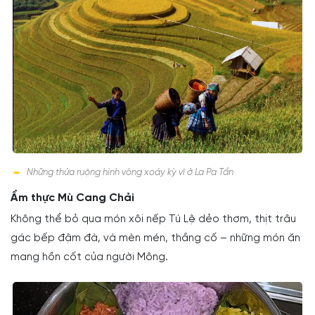
Những thửa ruộng hình vòng xoáy kỳ vĩ ở La Pa Tẩn
Ẩm thực Mù Cang Chải
Không thể bỏ qua món xôi nếp Tú Lệ dẻo thơm, thịt trâu
gác bếp đậm đà, và mèn mén, thắng cố – những món ăn
mang hồn cốt của người Mông.