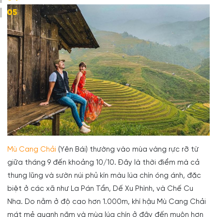
05
Mù Cang Chải
(Yên Bái) thường vào mùa vàng rực rỡ từ
giữa tháng 9 đến khoảng 10/10. Đây là thời điểm mà cả
thung lũng và sườn núi phủ kín màu lúa chín óng ánh, đặc
biệt ở các xã như La Pán Tẩn, Dế Xu Phình, và Chế Cu
Nha. Do nằm ở độ cao hơn 1.000m, khí hậu Mù Cang Chải
mát mẻ quanh năm và mùa lúa chín ở đây đến muộn hơn