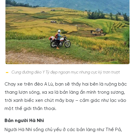
Cung đường đèo Y Tý đẹp ngoạn mục nhưng cực kỳ trơn trượt
Chạy xe trên đèo A Lù, bạn sẽ thấy hai bên là ruộng bậc
thang lượn sóng, xa xa là bản làng ẩn mình trong sương,
trời xanh biếc xen chút mây bay – cảm giác như lạc vào
một thế giới thần thoại.
Bản người Hà Nhì
Người Hà Nhì sống chủ yếu ở các bản làng như Thề Pả,