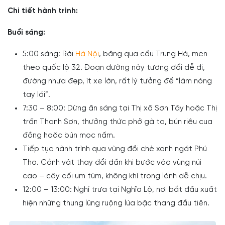
Chi tiết hành trình:
Buổi sáng:
5:00 sáng: Rời
Hà Nội
, băng qua cầu Trung Hà, men
theo quốc lộ 32. Đoạn đường này tương đối dễ đi,
đường nhựa đẹp, ít xe lớn, rất lý tưởng để “làm nóng
tay lái”.
7:30 – 8:00: Dừng ăn sáng tại Thị xã Sơn Tây hoặc Thị
trấn Thanh Sơn, thưởng thức phở gà ta, bún riêu cua
đồng hoặc bún mọc nấm.
Tiếp tục hành trình qua vùng đồi chè xanh ngát Phú
Thọ. Cảnh vật thay đổi dần khi bước vào vùng núi
cao – cây cối um tùm, không khí trong lành dễ chịu.
12:00 – 13:00: Nghỉ trưa tại Nghĩa Lộ, nơi bắt đầu xuất
hiện những thung lũng ruộng lúa bậc thang đầu tiên.