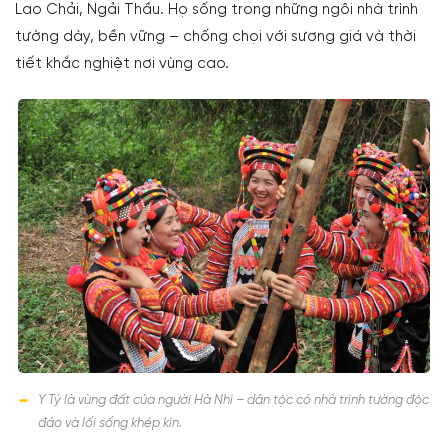
Lao Chải, Ngải Thầu. Họ sống trong những ngôi nhà trình
tường dày, bền vững – chống chọi với sương giá và thời
tiết khắc nghiệt nơi vùng cao.
Y Tý là vùng đất của người Hà Nhì – dân tộc có nhà trình tường độc
đáo và lối sống khép kín.