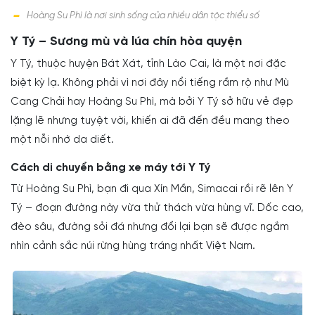
Hoàng Su Phì là nơi sinh sống của nhiều dân tộc thiểu số
Y Tý – Sương mù và lúa chín hòa quyện
Y Tý, thuộc huyện Bát Xát, tỉnh Lào Cai, là một nơi đặc
biệt kỳ lạ. Không phải vì nơi đây nổi tiếng rầm rộ như Mù
Cang Chải hay Hoàng Su Phì, mà bởi Y Tý sở hữu vẻ đẹp
lặng lẽ nhưng tuyệt vời, khiến ai đã đến đều mang theo
một nỗi nhớ da diết.
Cách di chuyển bằng xe máy tới Y Tý
Từ Hoàng Su Phì, bạn đi qua Xín Mần, Simacai rồi rẽ lên Y
Tý – đoạn đường này vừa thử thách vừa hùng vĩ. Dốc cao,
đèo sâu, đường sỏi đá nhưng đổi lại bạn sẽ được ngắm
nhìn cảnh sắc núi rừng hùng tráng nhất Việt Nam.