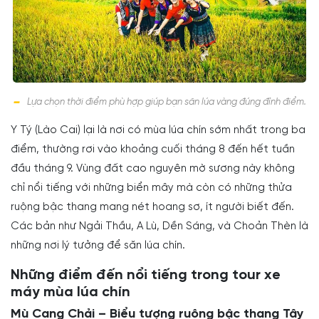
Lựa chọn thời điểm phù hợp giúp bạn săn lúa vàng đúng đỉnh điểm.
Y Tý (Lào Cai) lại là nơi có mùa lúa chín sớm nhất trong ba
điểm, thường rơi vào khoảng cuối tháng 8 đến hết tuần
đầu tháng 9. Vùng đất cao nguyên mờ sương này không
chỉ nổi tiếng với những biển mây mà còn có những thửa
ruộng bậc thang mang nét hoang sơ, ít người biết đến.
Các bản như Ngải Thầu, A Lù, Dền Sáng, và Choản Thèn là
những nơi lý tưởng để săn lúa chín.
Những điểm đến nổi tiếng trong tour xe
máy mùa lúa chín
Mù Cang Chải – Biểu tượng ruộng bậc thang Tây