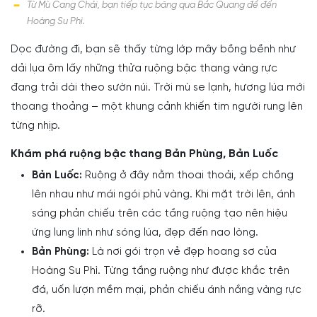
Từ Mù Cang Chải, bạn tiếp tục băng qua Bắc Quang để đến
Hoàng Su Phì.
Dọc đường đi, bạn sẽ thấy từng lớp mây bồng bềnh như
dải lụa ôm lấy những thửa ruộng bậc thang vàng rực
đang trải dài theo sườn núi. Trời mù se lạnh, hương lúa mới
thoang thoảng – một khung cảnh khiến tim người rung lên
từng nhịp.
Khám phá ruộng bậc thang Bản Phùng, Bản Luốc
Bản Luốc:
Ruộng ở đây nằm thoai thoải, xếp chồng
lên nhau như mái ngói phủ vàng. Khi mặt trời lên, ánh
sáng phản chiếu trên các tầng ruộng tạo nên hiệu
ứng lung linh như sóng lúa, đẹp đến nao lòng.
Bản Phùng:
Là nơi gói trọn vẻ đẹp hoang sơ của
Hoàng Su Phì. Từng tầng ruộng như được khắc trên
đá, uốn lượn mềm mại, phản chiếu ánh nắng vàng rực
rỡ.