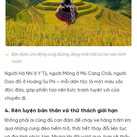
Bạn được chủ động cung đường, dừng chân bất cứ nơi nào mình
muốn.
Người Hà Nhì ở Y Tý, người Mông ở Mù Cang Chải, người
Dao đỏ ở Hoàng Su Phì – mỗi dân tộc là một màu sắc
độc đáo, góp phần tạo nên bức tranh tuyệt vời của
chuyến đi.
4. Rèn luyện bản thân và thử thách giới hạn
Không phải ai cũng đủ can đảm để chạy xe hàng trăm km
qua những cung đèo hiểm trở, thời tiết thay đổi liên tục