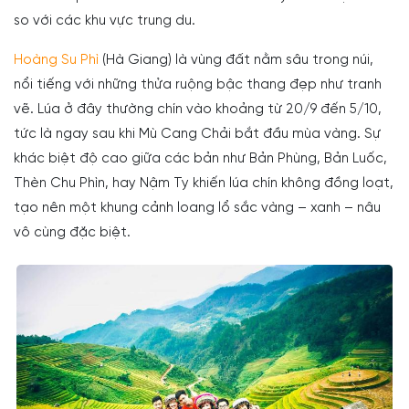
so với các khu vực trung du.
Hoàng Su Phì
(Hà Giang) là vùng đất nằm sâu trong núi,
nổi tiếng với những thửa ruộng bậc thang đẹp như tranh
vẽ. Lúa ở đây thường chín vào khoảng từ 20/9 đến 5/10,
tức là ngay sau khi Mù Cang Chải bắt đầu mùa vàng. Sự
khác biệt độ cao giữa các bản như Bản Phùng, Bản Luốc,
Thèn Chu Phìn, hay Nậm Ty khiến lúa chín không đồng loạt,
tạo nên một khung cảnh loang lổ sắc vàng – xanh – nâu
vô cùng đặc biệt.