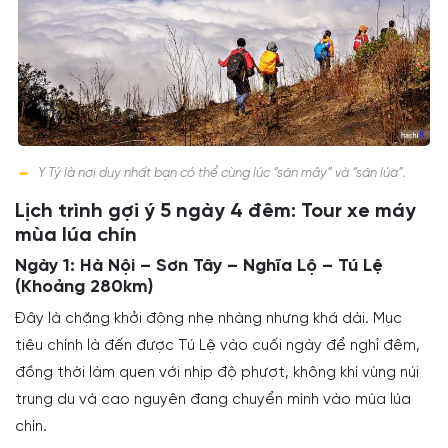
Y Tý là nơi duy nhất bạn có thể cùng lúc “săn mây” và “săn lúa”.
Lịch trình gợi ý 5 ngày 4 đêm: Tour xe máy
mùa lúa chín
Ngày 1: Hà Nội – Sơn Tây – Nghĩa Lộ – Tú Lệ
(Khoảng 280km)
Đây là chặng khởi động nhẹ nhàng nhưng khá dài. Mục
tiêu chính là đến được Tú Lệ vào cuối ngày để nghỉ đêm,
đồng thời làm quen với nhịp độ phượt, không khí vùng núi
trung du và cao nguyên đang chuyển mình vào mùa lúa
chín.