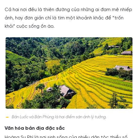
Cả hai nơi đều là thiên đường của những ai đam mê nhiếp
ảnh, hay đơn giản chỉ là tìm một khoảnh khắc để “trốn
khỏi” cuộc sống ồn ào.
Bản Luốc và Bản Phùng là hai điểm săn ảnh lý tưởng.
Văn hóa bản địa đặc sắc
Hoàng Su Phì là nơi sinh sống của nhiều dân tộc thiểu số