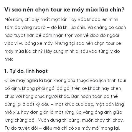
Vì sao nên chọn tour xe máy mùa lúa chín?
Mỗi năm, chỉ duy nhất một lần Tây Bắc khoác lên mình
tấm áo vàng rực rỡ – đó là khi lúa chín. Và chẳng có cách
nào tuyệt hơn để cảm nhận trọn vẹn vẻ đẹp đó ngoài
việc vi vu bằng xe máy. Nhưng tại sao nên chọn tour xe
máy mùa lúa chín? Hãy cùng mình đi sâu vào từng lý do
nhé:
1. Tự do, linh hoạt
Đi xe máy nghĩa là bạn không phụ thuộc vào lịch trình tour
cố định, không phải ngồi bó gối trên xe khách hay chen
chúc với hàng chục người khác. Bạn hoàn toàn có thể
dừng lại ở bất kỳ đâu – một khúc cua đẹp, một bản làng
nhỏ xíu, hay đơn giản là một rừng lúa vàng óng ánh giữa
lưng chừng đồi. Muốn dừng thì dừng, muốn chạy thì chạy.
Tự do tuyệt đối – điều mà chỉ có xe máy mới mang lại.