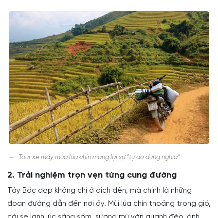
Tour xe máy mùa lúa chín mang lại sự “tự do đúng nghĩa”
2. Trải nghiệm trọn vẹn từng cung đường
Tây Bắc đẹp không chỉ ở đích đến, mà chính là những
đoạn đường dẫn đến nơi ấy. Mùi lúa chín thoảng trong gió,
cái se lạnh lúc sáng sớm, sương mù vờn quanh đèo, ánh