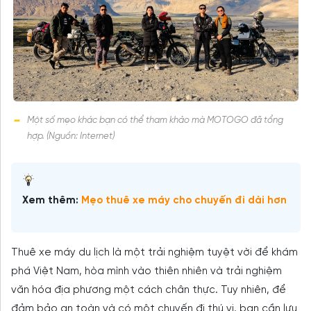
Một số mẹo khác bạn có thể tham khảo mà MOTOGO đã tổng
hợp. (Nguồn: Internet)
Xem thêm:
Mẹo thuê xe máy cho chuyến đi dài hơn
Thuê xe máy du lịch là một trải nghiệm tuyệt vời để khám
phá Việt Nam, hòa mình vào thiên nhiên và trải nghiệm
văn hóa địa phương một cách chân thực. Tuy nhiên, để
đảm bảo an toàn và có một chuyến đi thú vị, bạn cần lưu