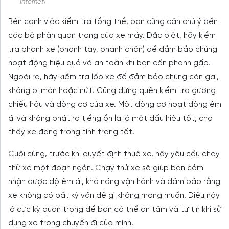
Internet)
Bên cạnh việc kiểm tra tổng thể, bạn cũng cần chú ý đến
các bộ phận quan trọng của xe máy. Đặc biệt, hãy kiểm
tra phanh xe (phanh tay, phanh chân) để đảm bảo chúng
hoạt động hiệu quả và an toàn khi bạn cần phanh gấp.
Ngoài ra, hãy kiểm tra lốp xe để đảm bảo chúng còn gai,
không bị mòn hoặc nứt. Cũng đừng quên kiểm tra gương
chiếu hậu và động cơ của xe. Một động cơ hoạt động êm
ái và không phát ra tiếng ồn lạ là một dấu hiệu tốt, cho
thấy xe đang trong tình trạng tốt.
Cuối cùng, trước khi quyết định thuê xe, hãy yêu cầu chạy
thử xe một đoạn ngắn. Chạy thử xe sẽ giúp bạn cảm
nhận được độ êm ái, khả năng vận hành và đảm bảo rằng
xe không có bất kỳ vấn đề gì không mong muốn. Điều này
là cực kỳ quan trọng để bạn có thể an tâm và tự tin khi sử
dụng xe trong chuyến đi của mình.