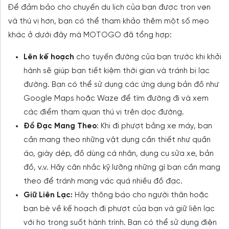
Để đảm bảo cho chuyến du lịch của bạn được trọn vẹn
và thú vị hơn, bạn có thể tham khảo thêm một số mẹo
khác ở dưới đây mà MOTOGO đã tổng hợp:
Lên kế hoạch
cho tuyến đường của bạn trước khi khởi
hành sẽ giúp bạn tiết kiệm thời gian và tránh bị lạc
đường. Bạn có thể sử dụng các ứng dụng bản đồ như
Google Maps hoặc Waze để tìm đường đi và xem
các điểm tham quan thú vị trên dọc đường.
Đồ Đạc Mang Theo
: Khi đi phượt bằng xe máy, bạn
cần mang theo những vật dụng cần thiết như quần
áo, giày dép, đồ dùng cá nhân, dụng cụ sửa xe, bản
đồ, v.v. Hãy cân nhắc kỹ lưỡng những gì bạn cần mang
theo để tránh mang vác quá nhiều đồ đạc.
Giữ Liên Lạc:
Hãy thông báo cho người thân hoặc
bạn bè về kế hoạch đi phượt của bạn và giữ liên lạc
với họ trong suốt hành trình. Bạn có thể sử dụng điện