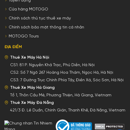
Tuyển dụng
Cửa hàng MOTOGO
Chính sách thủ tục thuê xe máy
Chính sách bảo mật thông tin cá nhân
MOTOGO Tours
ĐỊA ĐIỂM
Thuê Xe Máy Hà Nội
CS1:
81 P. Nguyễn Khả Trạc, Phú Diễn, Hà Nội
CS2:
Số 7 Ngõ 267 Hoàng Hoa Thám, Ngọc Hà, Hà Nội
CS3:
7 Đường Trục Chính Phía Tây, Điền Xá, Sóc Sơn, Hà Nội
Thuê Xe Máy Hà Giang
Tổ 1, Thôn Cầu Mè, Phương Thiện, Hà Giang, Vietnam
Thuê Xe Máy Đà Nẵng
421/3 Đ. Lê Duẩn, Chính Gián, Thanh Khê, Đà Nẵng, Vietnam