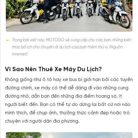
Trong bài viết này, MOTOGO sẽ cung cấp cho các bạn những kiến
thức bổ ích cho chuyến đi du lịch của bạn thêm thú vị. (Nguồn:
Internet)
Vì Sao Nên Thuê Xe Máy Du Lịch?
Không giống như ô tô hay xe bus bị giới hạn bởi các tuyến
đường chính, xe máy có thể dễ dàng đi vào những cung
đường nhỏ, dẫn bạn đến những địa điểm hoang sơ, ít
người biết đến. Bạn có thể tự do dừng lại bất cứ nơi nào
mình thích, để chụp ảnh, thưởng thức cảnh đẹp hoặc trò
chuyện với người dân địa phương.