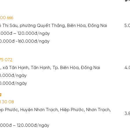
00 666
Võ Thị Sáu, phường Quyết Thắng, Biên Hòa, Đồng Nai
5.
0.000đ – 120.000đ/ngày
20.000đ -160.000đ/ngày
75 072
 3, xã Tân Hạnh, Tân Hạnh, Tp. Biên Hòa, Đồng Nai
4.
00.000đ/ngày
50.000đ/ngày
g
1 30 08
Hiệp Phước, Huyện Nhơn Trạch, Hiệp Phước, Nhơn Trạch,
3.
0.000đ – 120.000đ/ngày