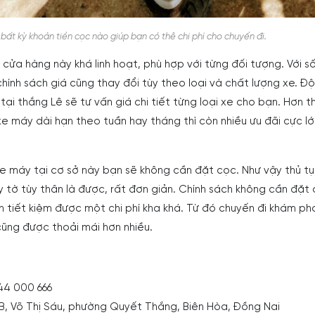
bất kỳ khoản tiền cọc nào giúp bạn có thê chi phí cho chuyến đi.
 cửa hàng này khá linh hoạt, phù hợp với từng đối tượng. Với s
ính sách giá cũng thay đổi tùy theo loại và chất lượng xe. Độ
 tại thắng Lê sẽ tư vấn giá chi tiết từng loại xe cho bạn. Hơn t
e máy dài hạn theo tuần hay tháng thì còn nhiều ưu đãi cực lớ
xe máy tại cơ sở này bạn sẽ không cần đặt cọc. Như vậy thủ tụ
y tờ tùy thân là được, rất đơn giản. Chính sách không cần đặt
n tiết kiệm được một chi phí kha khá. Từ đó chuyến đi khám ph
ũng được thoải mái hơn nhiều.
44 000 666
, Võ Thị Sáu, phường Quyết Thắng, Biên Hòa, Đồng Nai