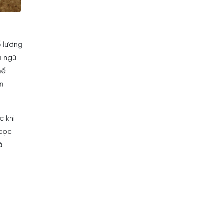
ố lượng
i ngũ
hế
n
c khi
 cọc
á