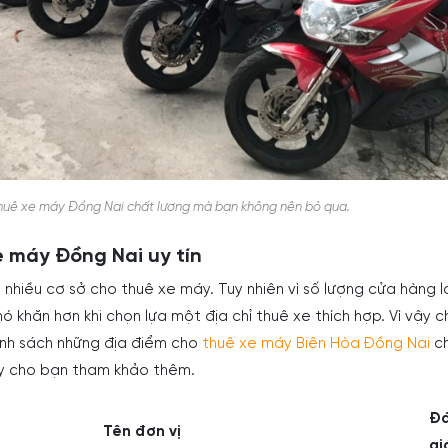
thuê xe máy Đồng Nai chất lương mà bạn không nên bỏ qua.
e máy Đồng Nai uy tín
 nhiều cơ sở cho thuê xe máy. Tuy nhiên vì số lượng cửa hàng l
ó khăn hơn khi chọn lựa một địa chỉ thuê xe thích hợp. Vì vậy 
nh sách những địa điểm cho
thuê xe máy Biên Hòa Đồng Nai
c
ây cho bạn tham khảo thêm.
Đ
Tên đơn vị
gi