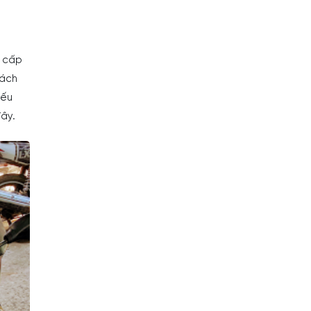
g cấp
hách
Nếu
ây.