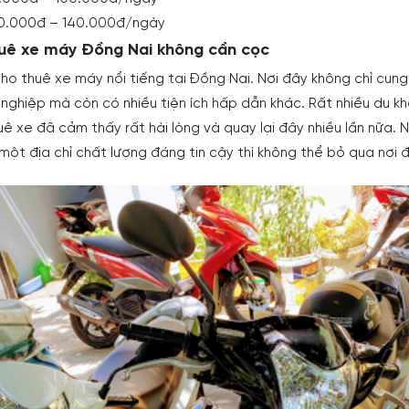
30.000đ – 140.000đ/ngày
huê xe máy Đồng Nai không cần cọc
cho thuê xe máy nổi tiếng tại Đồng Nai. Nơi đây không chỉ cun
 nghiệp mà còn có nhiều tiện ích hấp dẫn khác. Rất nhiều du k
ê xe đã cảm thấy rất hài lòng và quay lại đây nhiều lần nữa. 
ột địa chỉ chất lượng đáng tin cậy thì không thể bỏ qua nơi đ