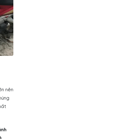
ớn nên
chúng
hất
ánh
á