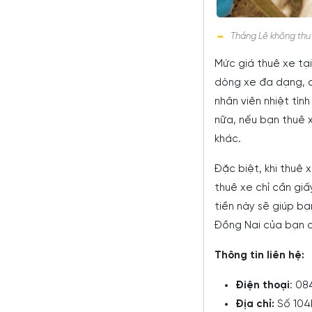
Thắng Lê không thu 
Mức giá thuê xe tại
dòng xe đa dạng, ch
nhân viên nhiệt tình
nữa, nếu bạn thuê x
khác.
Đặc biệt, khi thuê 
thuê xe chỉ cần giấ
tiền này sẽ giúp bạ
Đồng Nai của bạn c
Thông tin liên hệ:
Điện thoại
: 08
Địa chỉ:
Số 104B