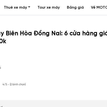
Thuê xe máy
Tour xe máy
Bảng giá
Về MOT
y Biên Hòa Đồng Nai: 6 cửa hàng gi
80k
6
4/5 - (2 bình chọn)