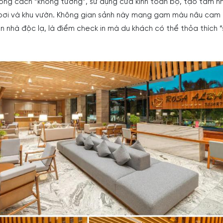
hong cách “không tường”, sử dụng cửa kính toàn bộ, tạo tầm nh
bơi và khu vườn. Không gian sảnh này mang gam màu nâu cam
ần nhà độc lạ, là điểm check in mà du khách có thể thỏa thích 