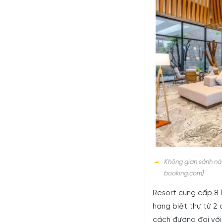
Không gian sảnh nà
booking.com)
Resort cung cấp 8 
hạng biệt thự từ 2
cách đương đại vớ