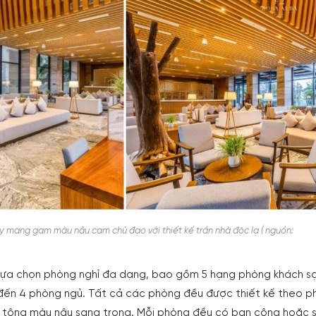
y mang gam màu nâu cam chủ đạo với thiết kế trần nhà độc lạ ( nguồn:
lựa chọn phòng nghỉ đa dạng, bao gồm 5 hạng phòng khách sạ
 đến 4 phòng ngủ. Tất cả các phòng đều được thiết kế theo 
i tông màu nâu sang trọng. Mỗi phòng đều có ban công hoặc 