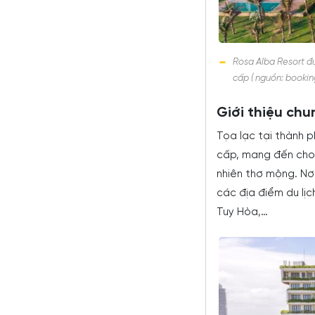
Rosa Alba Resort đ
cấp ( nguồn: booki
Giới thiệu chu
Tọa lạc tại thành 
cấp, mang đến cho 
nhiên thơ mộng. Nơi
các địa điểm du lịc
Tuy Hòa,…