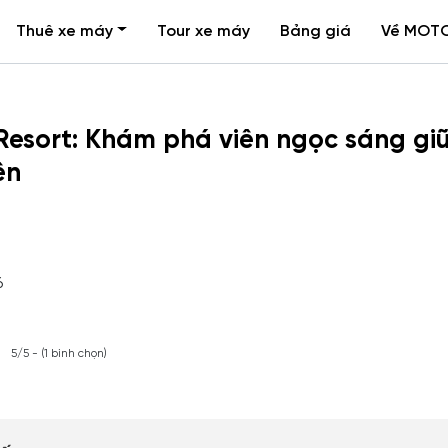
Thuê xe máy
Tour xe máy
Bảng giá
Về MOT
Resort: Khám phá viên ngọc sáng gi
ên
6
5/5 - (1 bình chọn)