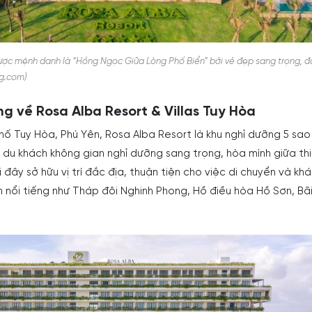
ược mệnh danh là “Hồng Ngọc Giữa Lòng Phố Biển” bởi vẻ đẹp sang trọng, 
ng.com)
ng về Rosa Alba Resort & Villas Tuy Hòa
phố Tuy Hòa, Phú Yên, Rosa Alba Resort là khu nghỉ dưỡng 5 sa
du khách không gian nghỉ dưỡng sang trọng, hòa mình giữa th
 đây sở hữu vị trí đắc địa, thuận tiện cho việc di chuyển và k
h nổi tiếng như Tháp đôi Nghinh Phong, Hồ điều hòa Hồ Sơn, Bãi