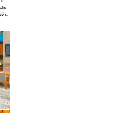
ìn
 chủ
“sống