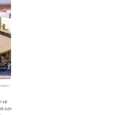
nhiên (
t kế
Nổi bật