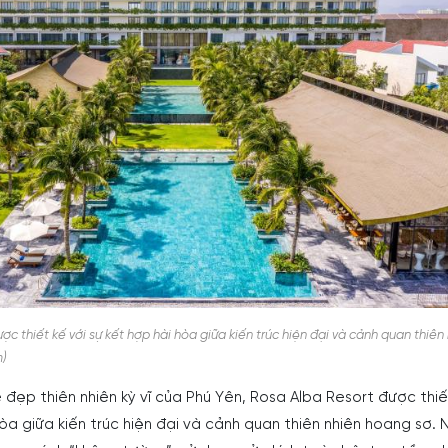
c thiết kế với sự kết hợp hài hòa giữa kiến trúc hiện đại và cảnh quan thiên 
)
đẹp thiên nhiên kỳ vĩ của Phú Yên, Rosa Alba Resort được thiế
hòa giữa kiến trúc hiện đại và cảnh quan thiên nhiên hoang sơ. 