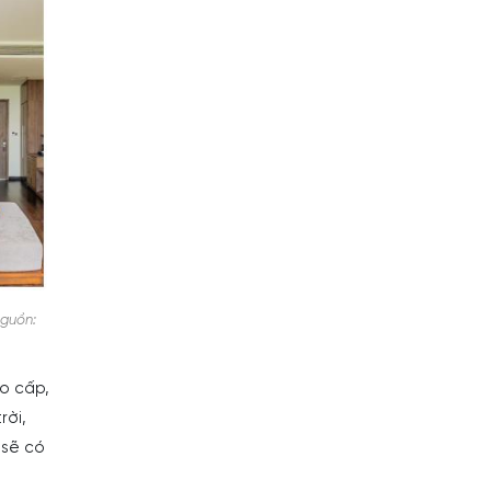
nguồn:
ao cấp,
rời,
 sẽ có