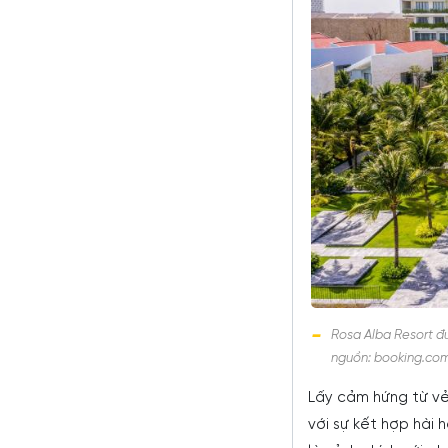
Rosa Alba Resort đượ
nguồn: booking.com
Lấy cảm hứng từ vẻ 
với sự kết hợp hài 