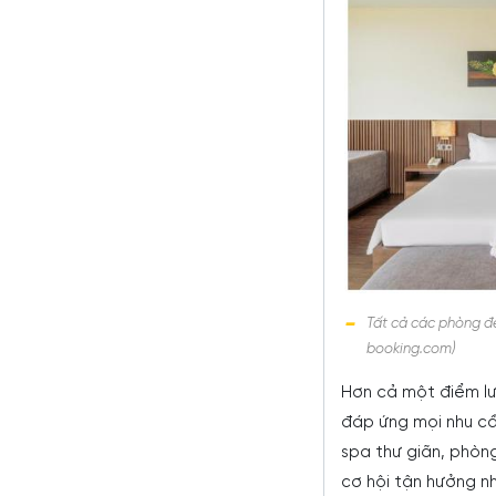
Tất cả các phòng đ
booking.com)
Hơn cả một điểm lư
đáp ứng mọi nhu cầ
spa thư giãn, phòn
cơ hội tận hưởng n