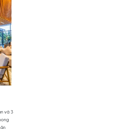
n và 3
phong
sân