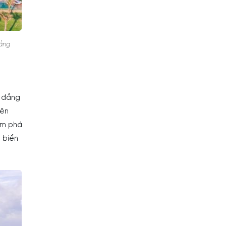
đẳng
o đẳng
iên
hám phá
 biển