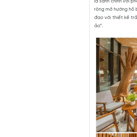
là sảnh chính với p
rộng mở hướng hồ 
đạo với thiết kế tr
ảo”.