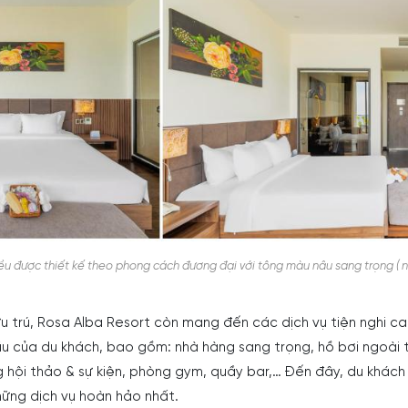
ều được thiết kế theo phong cách đương đại với tông màu nâu sang trọng ( 
u trú, Rosa Alba Resort còn mang đến các dịch vụ tiện nghi c
u của du khách, bao gồm: nhà hàng sang trọng, hồ bơi ngoài t
g hội thảo & sự kiện, phòng gym, quầy bar,… Đến đây, du khách
hững dịch vụ hoàn hảo nhất.