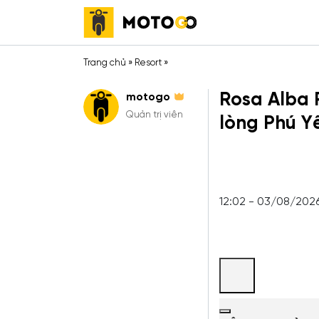
Trang chủ
»
Resort
»
Rosa Alba 
motogo
Quản trị viên
lòng Phú Y
12:02 - 03/08/202