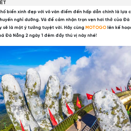
IẾT
ố biển xinh đẹp với vô vàn điểm đến hấp dẫn chính là lựa c
huyến nghỉ dưỡng. Và để cảm nhận trọn vẹn hơi thở của Đà
 sẽ là một ý tưởng tuyệt vời. Hãy cùng
MOTOGO
lên kế hoạ
há Đà Nẵng 2 ngày 1 đêm đầy thú vị này nhé!