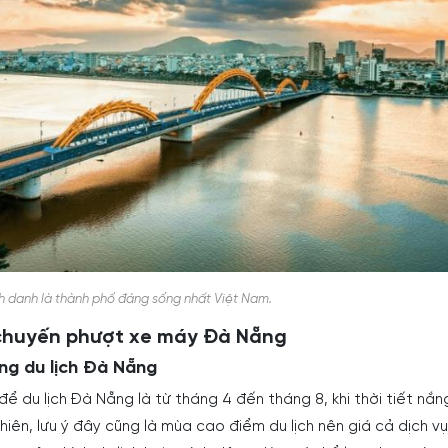
danh là thành phố đáng sống nhất Việt Nam.
chuyến phượt xe máy Đà Nẵng
ng du lịch Đà Nẵng
để du lịch Đà Nẵng là từ tháng 4 đến tháng 8, khi thời tiết nắ
iên, lưu ý đây cũng là mùa cao điểm du lịch nên giá cả dịch v