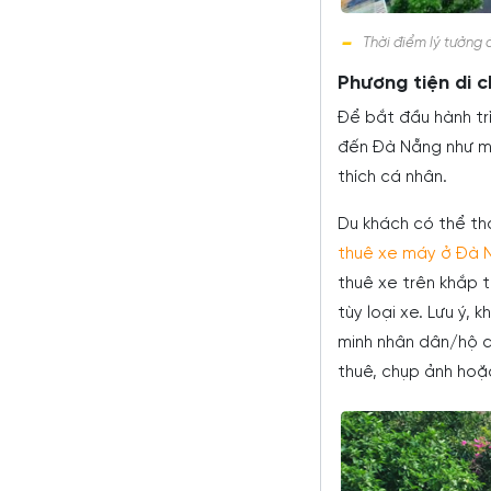
Thời điểm lý tưởng 
Phương tiện di 
Để bắt đầu hành tr
đến Đà Nẵng như má
thích cá nhân.
Du khách có thể th
thuê xe máy ở Đà 
thuê xe trên khắp 
tùy loại xe. Lưu ý,
minh nhân dân/hộ ch
thuê, chụp ảnh hoặ