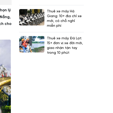
họn lý
Thuê xe máy Hà
Giang: 10+ địa chỉ xe
 Nẵng,
mới, có chỗ nghỉ
ch cho
miễn phí
Thuê xe máy Đà Lạt:
15+ đơn vị xe đời mới,
giao nhận tận tay
trong 10 phút