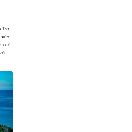
 Trà –
chiêm
ạn có
 và