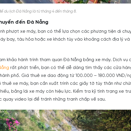
để du lịch Đà Nẵng là từ tháng 4 đến tháng 8.
chuyển đến Đà Nẵng
ình phượt xe máy, bạn có thể lựa chọn các phương tiện di chu
y bay, tàu hỏa hoặc xe khách tùy vào khoảng cách địa lý và
am khảo hành trình tham quan Đà Nẵng bằng xe máy. Dịch vụ 
Nẵng
rất phát triển, bạn có thể dễ dàng tìm thấy các cửa hà
thành phố. Giá thuê xe dao động từ 100.000 – 180.000 VND/n
 khi thuê xe máy, bạn cần xuất trình các giấy tờ tùy thân như ch
iếu, bằng lái xe máy còn hiệu lực. Kiểm tra kỹ tình trạng xe trư
c quay video lại để tránh những tranh chấp về sau.