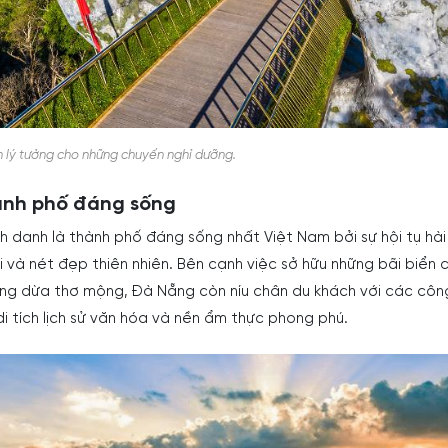
n lý tưởng cho những chuyến nghỉ dưỡng.
ành phố đáng sống
danh là thành phố đáng sống nhất Việt Nam bởi sự hội tụ hài
i và nét đẹp thiên nhiên. Bên cạnh việc sở hữu những bãi biển 
ng dừa thơ mộng, Đà Nẵng còn níu chân du khách với các công
di tích lịch sử văn hóa và nền ẩm thực phong phú.