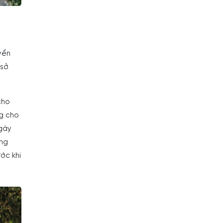
yển
 sở
cho
ng cho
gày
ứng
ớc khi