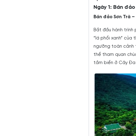
Ngày 1: Bán đảo
Bán đảo Sơn Trà –
Bắt đầu hành trình
“lá phổi xanh” của
ngưỡng toàn cảnh t
thể tham quan chùa
tắm biển ở Cây Đa 