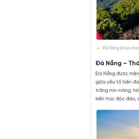
Đà Nẵng là lựa chọ
Đà Nẵng – Th
Đà Nẵng được mệnh 
giữa yếu tố hiện đạ
trắng mịn màng, hà
kiến trúc độc đáo, 