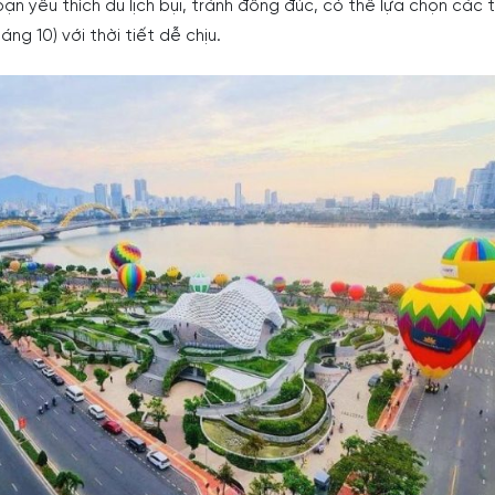
bạn yêu thích du lịch bụi, tránh đông đúc, có thể lựa chọn các
áng 10) với thời tiết dễ chịu.