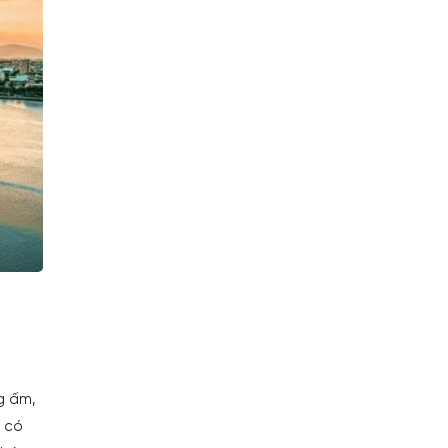
ng ấm,
ụ có