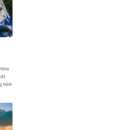
 hòa
cát
 trình