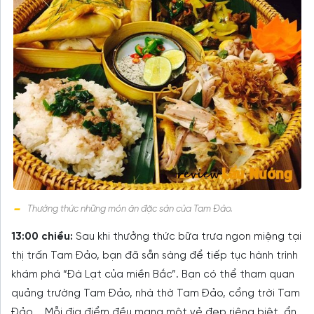
Thưởng thức những món ăn đặc sản của Tam Đảo.
13:00 chiều:
Sau khi thưởng thức bữa trưa ngon miệng tại
thị trấn Tam Đảo, bạn đã sẵn sàng để tiếp tục hành trình
khám phá “Đà Lạt của miền Bắc”. Bạn có thể tham quan
quảng trường Tam Đảo, nhà thờ Tam Đảo, cổng trời Tam
Đảo,… Mỗi địa điểm đều mang một vẻ đẹp riêng biệt, ẩn