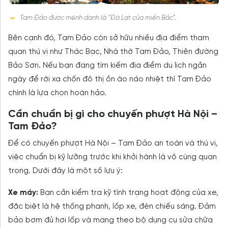
Tam Đảo được mệnh danh là “Đà Lạt của miền Bắc”.
Bên cạnh đó, Tam Đảo còn sở hữu nhiều địa điểm tham
quan thú vị như Thác Bạc, Nhà thờ Tam Đảo, Thiên đường
Bảo Sơn. Nếu bạn đang tìm kiếm địa điểm du lịch ngắn
ngày để rời xa chốn đô thị ồn ào náo nhiệt thì Tam Đảo
chính là lựa chọn hoàn hảo.
Cần chuẩn bị gì cho chuyến phượt Hà Nội –
Tam Đảo?
Để có chuyến phượt Hà Nội – Tam Đảo an toàn và thú vị,
việc chuẩn bị kỹ lưỡng trước khi khởi hành là vô cùng quan
trọng. Dưới đây là một số lưu ý:
Xe máy:
Bạn cần kiểm tra kỹ tình trạng hoạt động của xe,
đặc biệt là hệ thống phanh, lốp xe, đèn chiếu sáng. Đảm
bảo bơm đủ hơi lốp và mang theo bộ dụng cụ sửa chữa