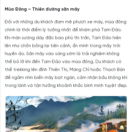
Mùa Đông – Thiên đường săn mây
Đối với những du khách đam mê phượt xe máy, mùa đông
chính là thời điểm lý tưởng nhất để khám phá Tam Đảo.
Khi màn sương dày đặc bao phủ thị trấn, Tam Đảo hiện
lên như chốn bồng lai tiên cảnh, ẩn mình trong mây trời
huyền ảo. Săn mây vào sáng sớm là trải nghiệm không
thể bỏ lỡ khi đến Tam Đảo vào mùa đông. Du khách có
thể trekking lên đỉnh Thiên Thị, Máng Chỉ hoặc Thạch Bàn
để ngắm nhìn biển mây bạt ngàn, cảm nhận bầu không khí
trong lành và tận hưởng khoảnh khắc bình minh tuyệt đẹp.