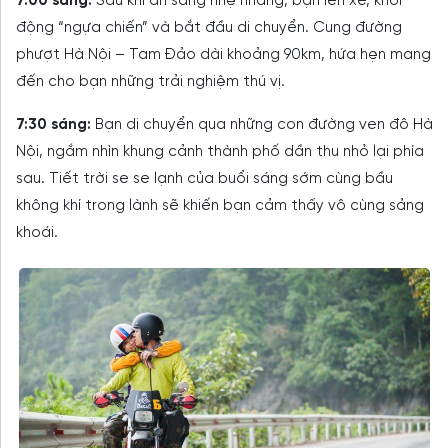
7:00 sáng:
Sau khi ăn sáng nhẹ nhàng, bạn lên xe, khởi
động “ngựa chiến” và bắt đầu di chuyển. Cung đường
phượt Hà Nội – Tam Đảo dài khoảng 90km, hứa hẹn mang
đến cho bạn những trải nghiệm thú vị.
7:30 sáng:
Bạn di chuyển qua những con đường ven đô Hà
Nội, ngắm nhìn khung cảnh thành phố dần thu nhỏ lại phía
sau. Tiết trời se se lạnh của buổi sáng sớm cùng bầu
không khí trong lành sẽ khiến bạn cảm thấy vô cùng sảng
khoái.