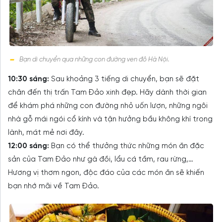
Bạn di chuyển qua những con đường ven đô Hà Nội.
10:30 sáng:
Sau khoảng 3 tiếng di chuyển, bạn sẽ đặt
chân đến thị trấn Tam Đảo xinh đẹp. Hãy dành thời gian
để khám phá những con đường nhỏ uốn lượn, những ngôi
nhà gỗ mái ngói cổ kính và tận hưởng bầu không khí trong
lành, mát mẻ nơi đây.
12:00 sáng:
Bạn có thể thưởng thức những món ăn đặc
sản của Tam Đảo như gà đồi, lẩu cá tầm, rau rừng,…
Hương vị thơm ngon, độc đáo của các món ăn sẽ khiến
bạn nhớ mãi về Tam Đảo.