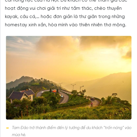
cái nóng nực của Hà Nội. Du khách có thể tham gia các
hoạt động vui chơi giải trí như tắm thác, chèo thuyền
kayak, câu cá,… hoặc đơn giản là thư giãn trong những
homestay xinh xắn, hòa mình vào thiên nhiên thơ mộng.
Tam Đảo trở thành điểm đến lý tưởng để du khách “trốn nóng” vào
mùa hè.