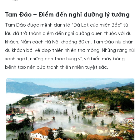
Tam Đảo – Điểm đến nghỉ dưỡng lý tưởng
Tam Đảo được mệnh danh là “Đà Lạt của miền Bắc” từ
lâu đã trở thành điểm đến nghỉ dưỡng quen thuộc với du
khách. Nằm cách Hà Nội khoảng 80km, Tam Đảo níu chân
du khách bởi vẻ đẹp thiên nhiên thơ mộng. Những rặng núi
xanh ngát, những con thác hùng vĩ, và biển mây bồng
bềnh tạo nên bức tranh thiên nhiên tuyệt sắc.