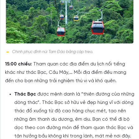
Chinh phục đỉnh núi Tam Đảo bằng cáp treo.
15:00 chiều:
Tham quan các địa điểm du lịch nổi tiếng
khác như thác Bạc, Cầu Mây,… Mỗi địa điểm đều mang
đến cho bạn những trải nghiệm thú vị và khó quên.
Thác Bạc
được mệnh danh là “thiên đường của những
dòng thác”. Thác Bạc sở hữu vẻ đẹp hùng vĩ với dòng
thác đổ xuống từ độ cao hàng chục mét, tạo nên
những âm thanh du dương, êm dịu. Bạn có thể đi bộ
dọc theo con đường mòn để tham quan thác Bạc và
tận hưởng bầu không khí trong lành, mát mẻ nơi đây.