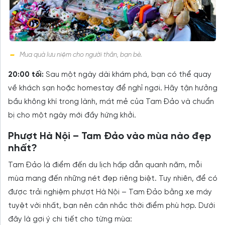
Mua quà lưu niệm cho người thân, bạn bè.
20:00 tối:
Sau một ngày dài khám phá, bạn có thể quay
về khách sạn hoặc homestay để nghỉ ngơi. Hãy tận hưởng
bầu không khí trong lành, mát mẻ của Tam Đảo và chuẩn
bị cho một ngày mới đầy hứng khởi.
Phượt Hà Nội – Tam Đảo vào mùa nào đẹp
nhất?
Tam Đảo là điểm đến du lịch hấp dẫn quanh năm, mỗi
mùa mang đến những nét đẹp riêng biệt. Tuy nhiên, để có
được trải nghiệm phượt Hà Nội – Tam Đảo bằng xe máy
tuyệt vời nhất, bạn nên cân nhắc thời điểm phù hợp. Dưới
đây là gợi ý chi tiết cho từng mùa: