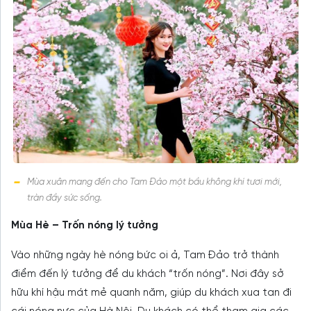
Mùa xuân mang đến cho Tam Đảo một bầu không khí tươi mới,
tràn đầy sức sống.
Mùa Hè – Trốn nóng lý tưởng
Vào những ngày hè nóng bức oi ả, Tam Đảo trở thành
điểm đến lý tưởng để du khách “trốn nóng”. Nơi đây sở
hữu khí hậu mát mẻ quanh năm, giúp du khách xua tan đi