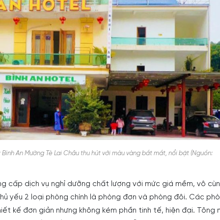
Bình An Mường Tè Lai Châu thu hút với màu vàng bắt mắt, nổi bật (Nguồn:
ung cấp dịch vụ nghỉ dưỡng chất lượng với mức giá mềm, vô cù
chủ yếu 2 loại phòng chính là phòng đơn và phòng đôi. Các ph
hiết kế đơn giản nhưng không kém phần tinh tế, hiện đại. Tông