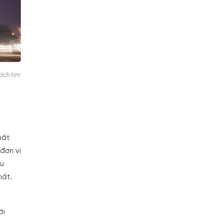
ách tìm
hất
đơn vị
du
hất.
ới