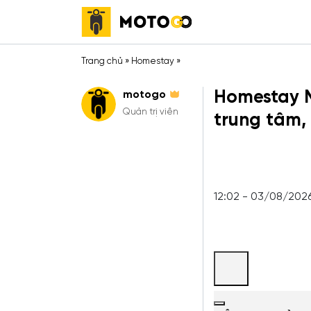
Trang chủ
»
Homestay
»
Homestay M
motogo
Quản trị viên
trung tâm, 
12:02 - 03/08/202