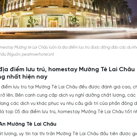
omestay Mường tè Lai Châu luôn là địa điểm lưu trú được đông đảo các du kh
Châu (Nguồn: pearlriverhotel.vn)
 địa điểm lưu trú, homestay Mường Tè Lai Châu
g nhất hiện nay
a điểm lưu trú tại Mường Tè Lai Châu đều được đánh giá cao, c
rở lên. Bên cạnh cung cấp dịch vụ nghỉ dưỡng chất lượng, các 
ng các dịch vụ khác phục vụ nhu cầu giải trí của phần đông 
 là top 05 địa điểm lưu trú, homestay Mường Tè Lai Châu tốt n
h An Mường Tè Lai Châu
ất lượng, uy tín tại thị trấn Mường Tè Lai Châu đầu tiên được gi