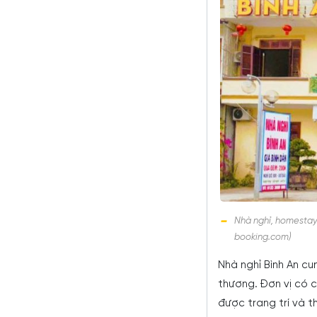
Nhà nghỉ, homestay 
booking.com)
Nhà nghỉ Bình An c
thương. Đơn vị có 
được trang trí và t