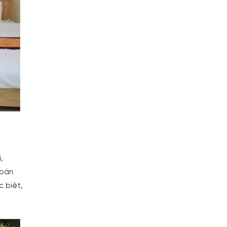
,
 bàn
c biệt,