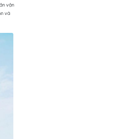
sân vận
An và