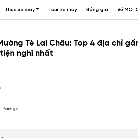
Thuê xe máy
Tour xe máy
Bảng giá
Về MOT
ường Tè Lai Châu: Top 4 địa chỉ gầ
tiện nghi nhất
6
Đánh giá