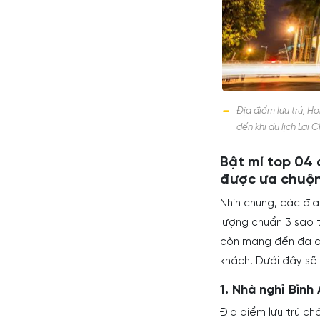
Địa điểm lưu trú, H
đến khi du lịch Lai 
Bật mí top 04
được ưa chuộn
Nhìn chung, các đị
lượng chuẩn 3 sao t
còn mang đến đa dạ
khách. Dưới đây sẽ
1. Nhà nghỉ Bìn
Địa điểm lưu trú ch