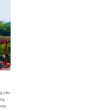
ng yêu
òng
 màu