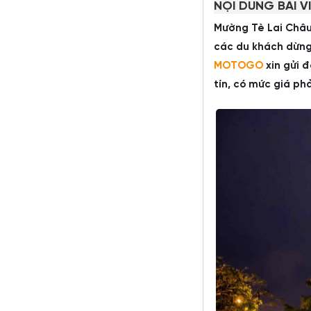
NỘI DUNG BÀI V
Mường Tè Lai Châu 
các du khách dừng 
MOTOGO
xin gửi 
tín, có mức giá ph