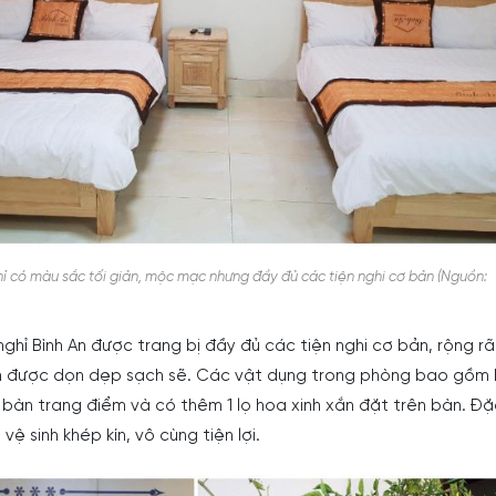
ỉ có màu sắc tối giản, mộc mạc nhưng đầy đủ các tiện nghi cơ bản (Nguồn:
nghỉ Bình An được trang bị đầy đủ các tiện nghi cơ bản, rộng rãi
n được dọn dẹp sạch sẽ. Các vật dụng trong phòng bao gồm
bàn trang điểm và có thêm 1 lọ hoa xinh xắn đặt trên bàn. Đặ
ệ sinh khép kín, vô cùng tiện lợi.