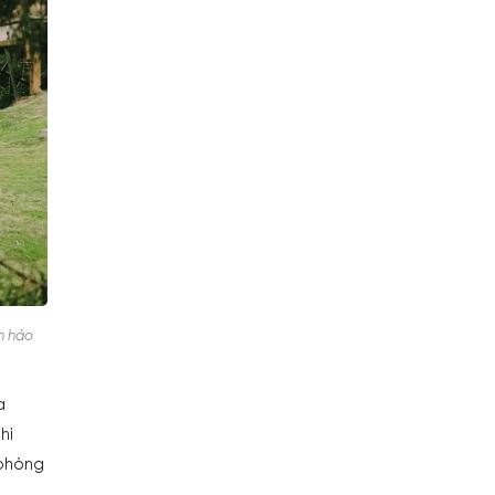
n hảo
a
hì
 phòng