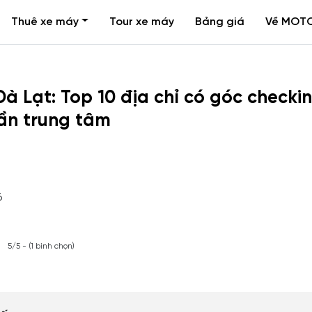
Thuê xe máy
Tour xe máy
Bảng giá
Về MOT
à Lạt: Top 10 địa chỉ có góc checkin
gần trung tâm
6
5/5 - (1 bình chọn)