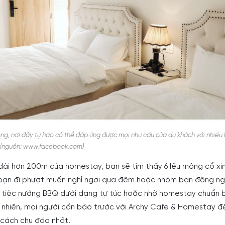
ng, nơi đây tự hào có thể đáp ứng được mọi nhu cầu của du khách với nhiều
 (nguồn: www.facebook.com)
 dài hơn 200m của homestay, bạn sẽ tìm thấy 6 lều mông cổ xin
bạn đi phượt muốn nghỉ ngơi qua đêm hoặc nhóm bạn đông ng
 tiệc nướng BBQ dưới dạng tự túc hoặc nhờ homestay chuẩn b
y nhiên, mọi người cần báo trước với Archy Cafe & Homestay đ
cách chu đáo nhất.