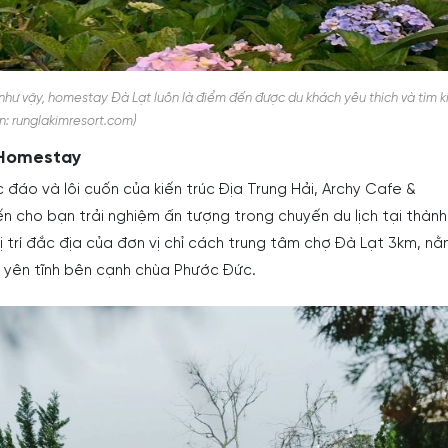
a như vậy, homestay Đà Lạt luôn là điểm đến được du khách yêu thích và tìm 
n: runglakimresort.com)
 Homestay
đáo và lôi cuốn của kiến trúc Địa Trung Hải, Archy Cafe &
cho bạn trải nghiệm ấn tượng trong chuyến du lịch tại thàn
 trí đắc địa của đơn vị chỉ cách trung tâm chợ Đà Lạt 3km, n
yên tĩnh bên cạnh chùa Phước Đức.