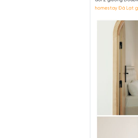
đôi 2 giường Double
homestay Đà Lạt 