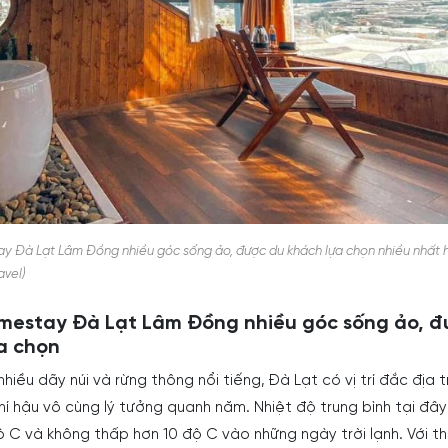
y Đà Lạt Lâm Đồng nhiều góc sống ảo, được du khách lựa chọn nhiều nhất 
avel)
mestay Đà Lạt Lâm Đồng nhiều góc sống ảo, đ
a chọn
iều dãy núi và rừng thông nổi tiếng, Đà Lạt có vị trí đắc địa t
hí hậu vô cùng lý tưởng quanh năm. Nhiệt độ trung bình tại đâ
 C và không thấp hơn 10 độ C vào những ngày trời lạnh. Với thờ