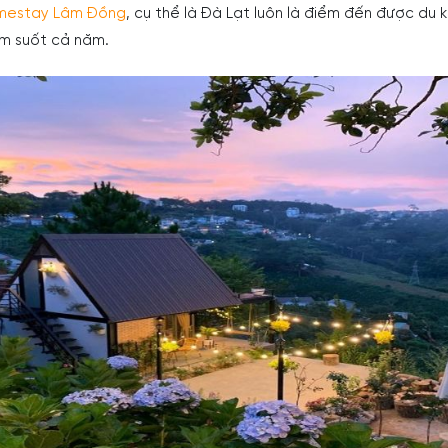
mestay Lâm Đồng
, cụ thể là Đà Lạt luôn là điểm đến được du 
ếm suốt cả năm.