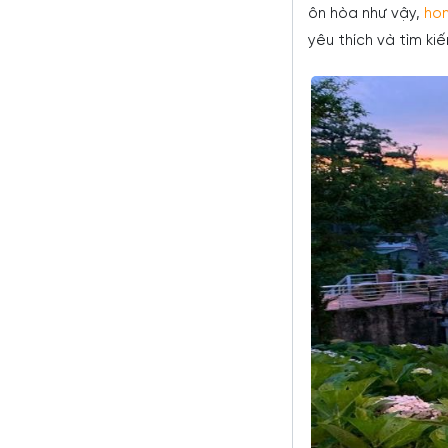
ôn hòa như vậy,
ho
yêu thích và tìm ki