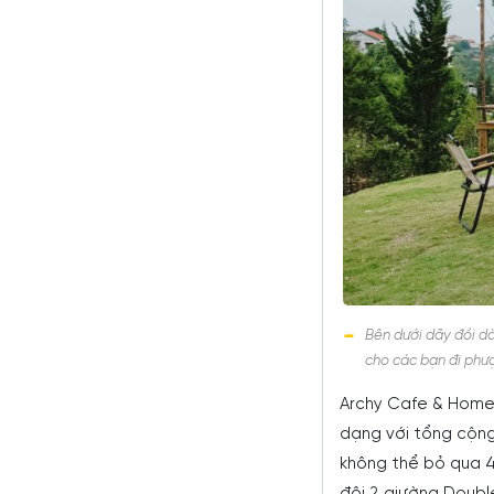
Bên dưới dãy đồi d
cho các bạn đi phư
Archy Cafe & Home
dạng với tổng cộng
không thể bỏ qua 4