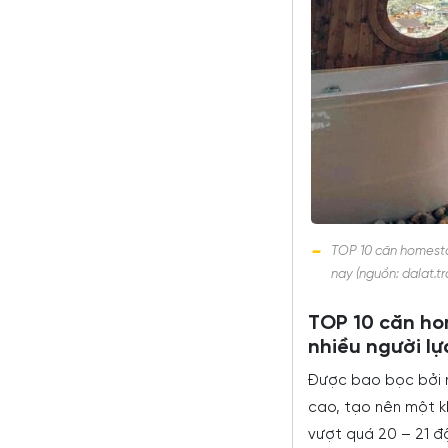
TOP 10 căn homesta
nay (nguồn: dalat.tr
TOP 10 căn ho
nhiều người lự
Được bao bọc bởi nh
cao, tạo nên một k
vượt quá 20 – 21 độ