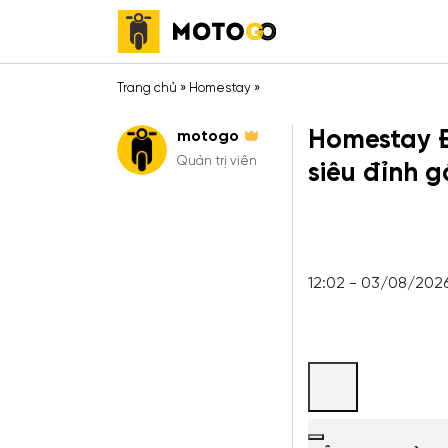
Trang chủ
»
Homestay
»
Homestay Đ
motogo
Quản trị viên
siêu đỉnh 
12:02 - 03/08/202