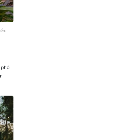
kiếm
h phố
ằm