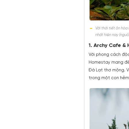
Với thời tiết ôn hò
nhất hiện nay (nguồ
1. Archy Cafe &
Với phong cách độc 
Homestay mang đến 
Đà Lạt thơ mộng. Vị
trong một con hẻm 