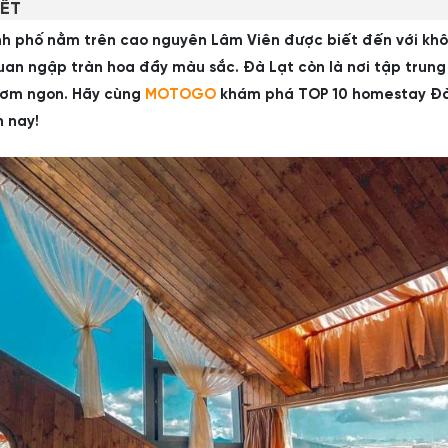
IẾT
nh phố nằm trên cao nguyên Lâm Viên được biết đến với khô
uan ngập tràn hoa đầy màu sắc. Đà Lạt còn là nơi tập trung
hơm ngon. Hãy cùng
MOTOGO
khám phá TOP 10 homestay Đà
n nay!