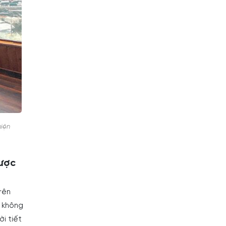
hiện
ược
rên
y không
i tiết