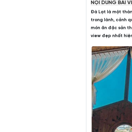
NỘI DUNG BÀI V
Đà Lạt là một thà
trong lành, cảnh q
món ăn đặc sản t
view đẹp nhất hiệ