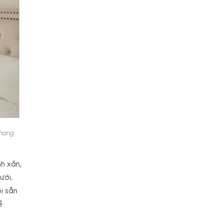
 hạng
h xắn,
ười.
ị sẵn
ể