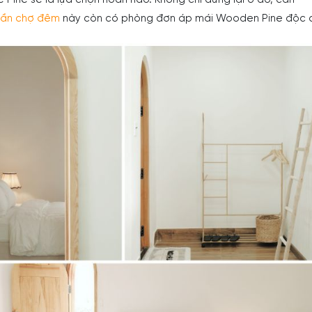
 Pine sẽ là lựa chọn hoàn hảo. Không chỉ dừng lại ở đó, căn
gần chợ đêm
này còn có phòng đơn áp mái Wooden Pine độc 