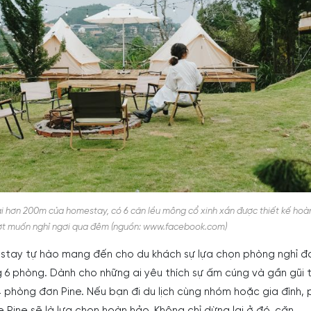
ài hơn 200m của homestay, có 6 căn lều mông cổ xinh xắn được thiết kế hoà
ợt muốn nghỉ ngơi qua đêm (nguồn: www.facebook.com)
stay tự hào mang đến cho du khách sự lựa chọn phòng nghỉ đ
 6 phòng. Dành cho những ai yêu thích sự ấm cúng và gần gũi t
 phòng đơn Pine. Nếu bạn đi du lịch cùng nhóm hoặc gia đình,