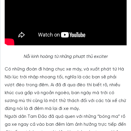
Nỗi kinh hoàng từ những phượt thủ exciter
Có những đoàn đi hàng chục xe máy, và xuất phát từ Hà
Nội lúc trời nhập nhoạng tối, nghĩa là các bạn sẽ phải
vượt đèo trong đêm. Ai đã đi qua đèo thì biết rõ, nhiều
khúc cua gấp và ngoằn ngoèo, ban ngày mà trời có
sương mù thì cũng là một thử thách đối với các tài xế chứ
đừng nói là đi đêm mà lại đi xe máy.
Người dân Tam Đảo đã quá quen với những “bóng ma” rồ
ga xe ngay cả vào ban đêm làm ảnh hưởng trực tiếp đến