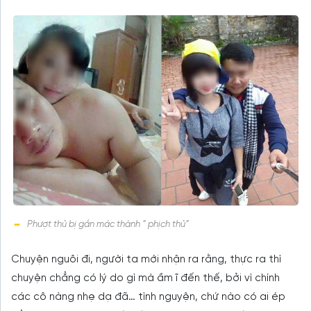
Phượt thủ bị gắn mác thành ” phịch thủ”
Chuyện nguôi đi, người ta mới nhận ra rằng, thực ra thì
chuyện chẳng có lý do gì mà ầm ĩ đến thế, bởi vì chính
các cô nàng nhẹ dạ đã… tình nguyện, chứ nào có ai ép