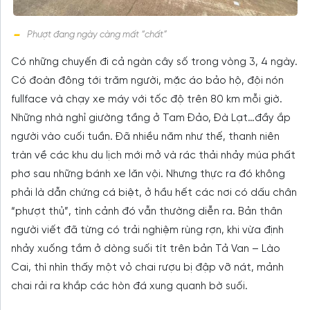
Phượt đang ngày càng mất “chất”
Có những chuyến đi cả ngàn cây số trong vòng 3, 4 ngày.
Có đoàn đông tới trăm người, mặc áo bảo hộ, đội nón
fullface và chạy xe máy với tốc độ trên 80 km mỗi giờ.
Những nhà nghỉ giường tầng ở Tam Đảo, Đà Lạt…đầy ắp
người vào cuối tuần. Đã nhiều năm như thế, thanh niên
tràn về các khu du lịch mới mở và rác thải nhảy múa phất
phơ sau những bánh xe lăn vội. Nhưng thực ra đó không
phải là dẫn chứng cá biệt, ở hầu hết các nơi có dấu chân
“phượt thủ”, tình cảnh đó vẫn thường diễn ra. Bản thân
người viết đã từng có trải nghiệm rùng rợn, khi vừa định
nhảy xuống tắm ở dòng suối tít trên bản Tả Van – Lào
Cai, thì nhìn thấy một vỏ chai rượu bị đập vỡ nát, mảnh
chai rải ra khắp các hòn đá xung quanh bờ suối.