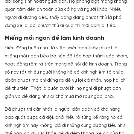
đời sống sinh hoạt người dân. Họ phóng bạt mạng không
quan tâm đến an toàn của cả họ và người khác. Nhiều
người đi đường đèo, thấy bóng dáng phượt thủ là phải
dừng xe lại đợi phượt thủ đi qua thì mới dám đi tiếp.
Miếng mồi ngon để làm kinh doanh
Điều đáng buồn nhất là việc nhiều bạn thấy phượt là
miếng mồi ngon béo bở nên đã tập hợp thành các nhóm,
hoạt động rôm rả trên mạng xã hội để kinh doanh. Trong
số này rất nhiều người không hề có kinh nghiệm tổ chức
đoàn phượt mà chỉ đứng ra để vụ lợi cá nhân, họp hội chỉ
để thu tiền. Thật là buồn cười khi họ nghĩ đi phượt đơn
giản và dễ dàng như đi chợ mua mớ rau ngoài chợ.
Đã phượt thì cần nhất là người dẫn đoàn có khả năng
bao quát được cả đội, phải hiểu rõ từng xế rằng họ có
kinh nghiệm hay không, đã đi những cung đường kiểu như
thế nào, có đủ sức khỏe để đi đêm không, xe cộ của họ