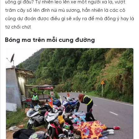
uổng gì đâu? Tự nhiên leo lên xe một người xa lạ, vượt
trăm cây số lên đỉnh núi mù sương, hẳn nhiên là các cô
cũng dự đoán được điều gì sẽ xảy ra để mà đồng ý hay là
từ chối chứ!
Bóng ma trên mỗi cung đường