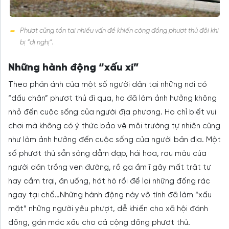
Phượt cũng tồn tại nhiều vấn đề khiến cộng đồng phượt thủ đôi khi
bị “dị nghị”.
Những hành động “xấu xí”
Theo phản ánh của một số người dân tại những nơi có
“dấu chân” phượt thủ đi qua, họ đã làm ảnh hưởng không
nhỏ đến cuộc sống của người địa phương. Họ chỉ biết vui
chơi mà không có ý thức bảo vệ môi trường tự nhiên cũng
như làm ảnh hưởng đến cuộc sống của người bản địa. Một
số phượt thủ sẵn sàng dẫm đạp, hái hoa, rau màu của
người dân trồng ven đường, rồ ga ầm ĩ gây mất trật tự
hay cắm trại, ăn uống, hát hò rồi để lại những đống rác
ngay tại chổ…Những hành động này vô tình đã làm “xấu
mặt” những người yêu phượt, dễ khiến cho xã hội đánh
đồng, gán mác xấu cho cả cộng đồng phượt thủ.