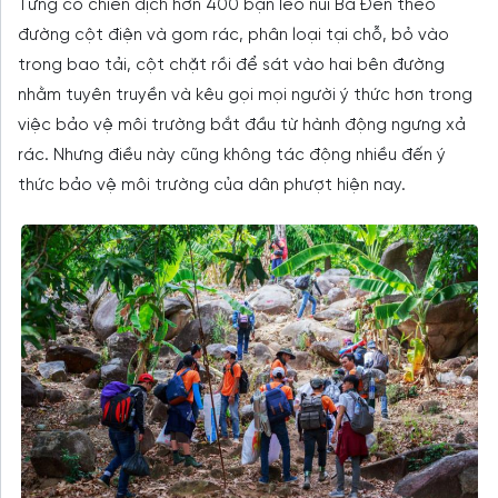
Từng có chiến dịch hơn 400 bạn leo núi Bà Đen theo
đường cột điện và gom rác, phân loại tại chỗ, bỏ vào
trong bao tải, cột chặt rồi để sát vào hai bên đường
nhằm tuyên truyền và kêu gọi mọi người ý thức hơn trong
việc bảo vệ môi trường bắt đầu từ hành động ngưng xả
rác. Nhưng điều này cũng không tác động nhiều đến ý
thức bảo vệ môi trường của dân phượt hiện nay.