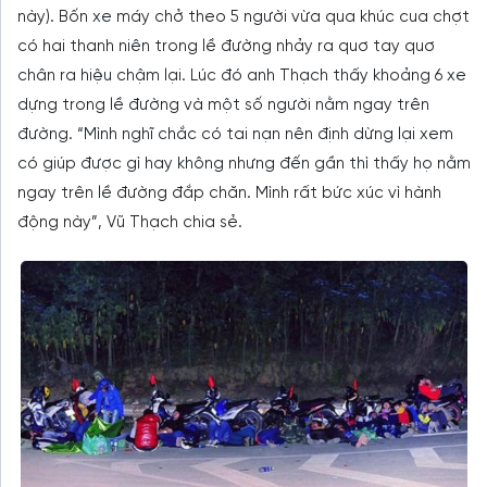
này). Bốn xe máy chở theo 5 người vừa qua khúc cua chợt
có hai thanh niên trong lề đường nhảy ra quơ tay quơ
chân ra hiệu chậm lại. Lúc đó anh Thạch thấy khoảng 6 xe
dựng trong lề đường và một số người nằm ngay trên
đường. “Mình nghĩ chắc có tai nạn nên định dừng lại xem
có giúp được gì hay không nhưng đến gần thì thấy họ nằm
ngay trên lề đường đắp chăn. Mình rất bức xúc vì hành
động này”, Vũ Thạch chia sẻ.