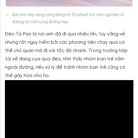
Bức ảnh dậy sóng cộng đồng khi 50 phượt thủ nằm ngủ bên lề
đường tại một cung đường hẹp.
Đèo Tà Pao là nơi anh đã đi qua nhiều lần, tuy vắng vẻ
nhưng rất nguy hiểm bởi các phương tiện chạy qua có
thể chủ quan mà đi với tốc độ nhanh. Trong trường hợp
tài xế đang cua qua đèo, nhìn thấy nhóm bạn trẻ nằm
ngoài đường, nếu xử lý để tránh nhóm bạn trẻ cũng có
thể gây họa cho họ.