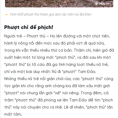
Hơn 400 phượt thủ tham gia dọn rác trên núi Bà Đen
Phượt chỉ để phịch!
Người trẻ – Phượt thủ – Họ lên đường với một chút tiền,
hành lý nông nổi đến mức sau đó phải vứt đi quá nửa,
trong khi vẫn thiếu nhiều thứ cơ bản. Thậm chí, hiện giờ đã
xuất hiện một từ lóng mới: “phịch thủ”, ra đời sau khi một
“phượt thủ” bị tố cáo đã gạ tình hàng loạt thiếu nữ trẻ,
chỉ với một bài duy nhất: Rủ đi “phượt” Tam Đảo.
Những thiếu nữ trẻ nổi giận chửi rủa, các “phượt thủ” cũng
tức giận khi cho rằng anh chàng kia đã làm xấu mặt giới
“phượt” nói chung lẫn giới “xế” nói riêng. Trong đêm, cả
trăm “phượt thủ” đã phóng xe lên Tam Đảo để tìm “phịch
thủ” này nói chuyện cho ra nhẽ. Lẽ dĩ nhiên, “phịch thủ” lặn
mất tăm.