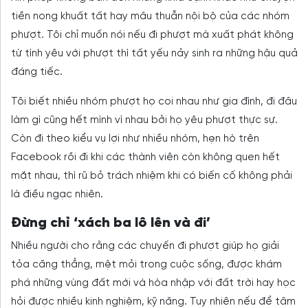
tiền nong khuất tất hay mâu thuẫn nội bộ của các nhóm
phượt. Tôi chỉ muốn nói nếu đi phượt mà xuất phát không
từ tình yêu với phượt thì tất yếu nảy sinh ra những hậu quả
đáng tiếc.
Tôi biết nhiều nhóm phượt họ coi nhau như gia đình, đi đâu
làm gì cũng hết mình vì nhau bởi họ yêu phượt thực sự.
Còn đi theo kiểu vụ lợi như nhiều nhóm, hẹn hò trên
Facebook rồi đi khi các thành viên còn không quen hết
mặt nhau, thì rũ bỏ trách nhiệm khi có biến cố không phải
là điều ngạc nhiên.
Đừng chỉ ‘xách ba lô lên và đi’
Nhiều người cho rằng các chuyến đi phượt giúp họ giải
tỏa căng thẳng, mệt mỏi trong cuộc sống, được khám
phá những vùng đất mới và hòa nhập với đất trời hay học
hỏi được nhiều kinh nghiệm, kỹ năng. Tuy nhiên nếu để tâm