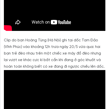
Clip do bạn Hoàng Tùng (Hà Nội) ghi tại dốc Tam Đảo
(Vĩnh Phúc) vào khoảng 12h trưa ngày 20/5 vừa qua: hai
bạn trẻ đèo nhau trên một chiếc xe máy đổ đèo nhưng
lại vượt xe khác cực kì bất cẩn khi đang ở góc khuất và
hoàn toàn không biết có xe đang đi ngược chiều lên dốc.