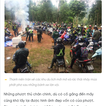
Thanh niên tràn về các khu du lịch mới mở và rác thải nhảy múa
phất phơ sau những bánh xe lăn vội.
Những phượt thủ chân chính, dù có cố gắng đến mấy
cũng khó lấy lại được hình ảnh đẹp vốn có của phượt.