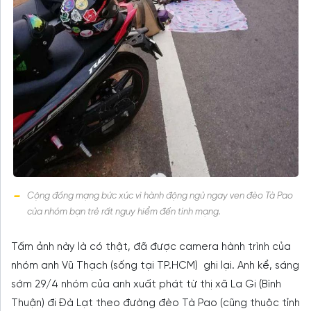
Cộng đồng mạng bức xúc vì hành động ngủ ngay ven đèo Tà Pao
của nhóm bạn trẻ rất nguy hiểm đến tính mạng.
Tấm ảnh này là có thật, đã được camera hành trình của
nhóm anh Vũ Thạch (sống tại TP.HCM) ghi lại. Anh kể, sáng
sớm 29/4 nhóm của anh xuất phát từ thị xã La Gi (Bình
Thuận) đi Đà Lạt theo đường đèo Tà Pao (cũng thuộc tỉnh