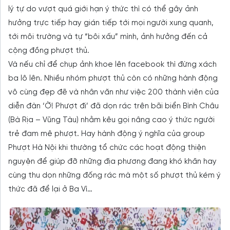
lý tự do vượt quá giới hạn ý thức thì có thể gây ảnh
hưởng trực tiếp hay gián tiếp tới mọi người xung quanh,
tới môi trường và tự “bôi xấu” mình, ảnh hưởng đến cả
cộng đồng phượt thủ.
Và nếu chỉ để chụp ảnh khoe lên facebook thì đừng xách
ba lô lên. Nhiều nhóm phượt thủ còn có những hành động
vô cùng đẹp đẽ và nhân văn như việc 200 thành viên của
diễn đàn ‘Ờ! Phượt đi’ đã dọn rác trên bãi biển Bình Châu
(Bà Rịa – Vũng Tàu) nhằm kêu gọi nâng cao ý thức người
trẻ đam mê phượt. Hay hành động ý nghĩa của group
Phượt Hà Nội khi thường tổ chức các hoạt động thiện
nguyện để giúp đỡ những địa phương đang khó khăn hay
cùng thu dọn những đống rác mà một số phượt thủ kém ý
thức đã để lại ở Ba Vì…