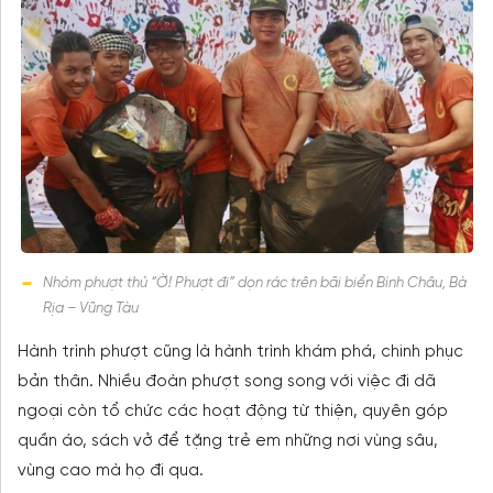
Nhóm phượt thủ “Ờ! Phượt đi” dọn rác trên bãi biển Bình Châu, Bà
Rịa – Vũng Tàu
Hành trình phượt cũng là hành trình khám phá, chinh phục
bản thân. Nhiều đoàn phượt song song với việc đi dã
ngoại còn tổ chức các hoạt động từ thiện, quyên góp
quần áo, sách vở để tặng trẻ em những nơi vùng sâu,
vùng cao mà họ đi qua.