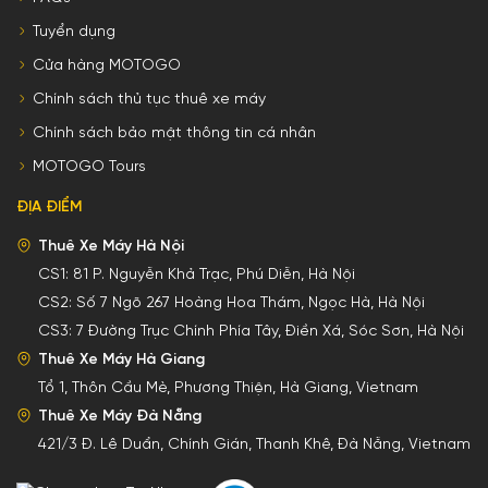
Tuyển dụng
Cửa hàng MOTOGO
Chính sách thủ tục thuê xe máy
Chính sách bảo mật thông tin cá nhân
MOTOGO Tours
ĐỊA ĐIỂM
Thuê Xe Máy Hà Nội
CS1:
81 P. Nguyễn Khả Trạc, Phú Diễn, Hà Nội
CS2:
Số 7 Ngõ 267 Hoàng Hoa Thám, Ngọc Hà, Hà Nội
CS3:
7 Đường Trục Chính Phía Tây, Điền Xá, Sóc Sơn, Hà Nội
Thuê Xe Máy Hà Giang
Tổ 1, Thôn Cầu Mè, Phương Thiện, Hà Giang, Vietnam
Thuê Xe Máy Đà Nẵng
421/3 Đ. Lê Duẩn, Chính Gián, Thanh Khê, Đà Nẵng, Vietnam