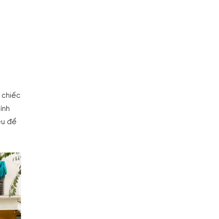
 chiếc
ính
ều để