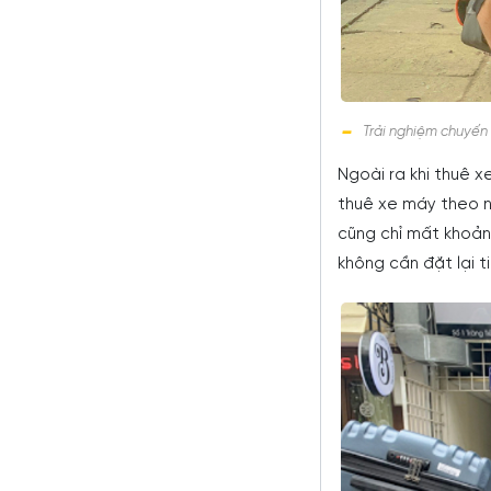
Trải nghiệm chuyến
Ngoài ra khi thuê x
thuê xe máy theo n
cũng chỉ mất khoản
không cần đặt lại t