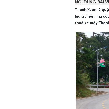
NỘI DUNG BÀI V
Thanh Xuân là quận
lưu trú nên nhu cầ
thuê xe máy Thanh 