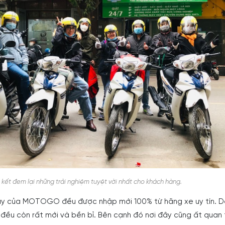
t đem lại những trải nghiệm tuyệt vời nhất cho khách hàng.
y của MOTOGO đều được nhập mới 100% từ hãng xe uy tín. D
e đều còn rất mới và bền bỉ. Bên cạnh đó nơi đây cũng ất quan