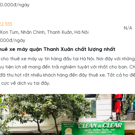
220.000đ/ngày
22 555
N/A
ư Kon Tum, Nhân Chính, Thanh Xuân, Hà Nội
0.000đ/ngày
uê xe máy quận Thanh Xuân chất lượng nhất
ho thuê xe máy uy tín hàng đầu tại Hà Nội. Nơi đây với những
vụ tiện ích sẽ mang đến trải nghiệm tuyệt vời nhất cho bạn. Ch
đã thu hút rất nhiều khách hàng đến đây thuê xe. Tất cả họ đ
h cực về dịch vụ tại đây.