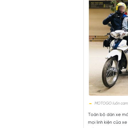
MOTOGO luôn cam kế
Toàn bộ dàn xe má
mọi linh kiện của x