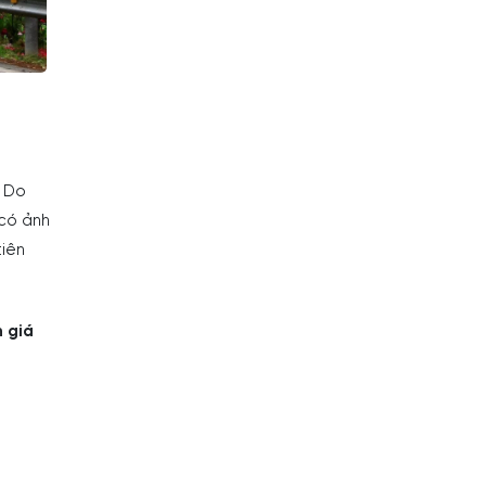
. Do
 có ảnh
tiên
 giá
5