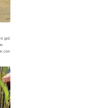
có giá
ạn
ạn còn