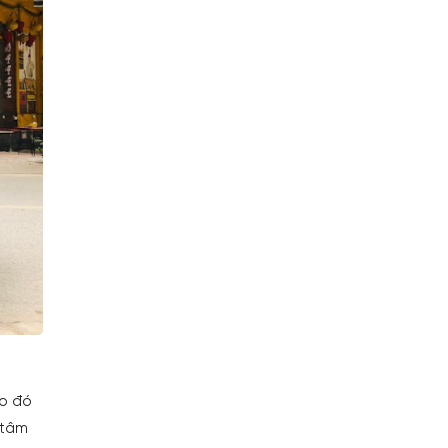
o đó
 tâm