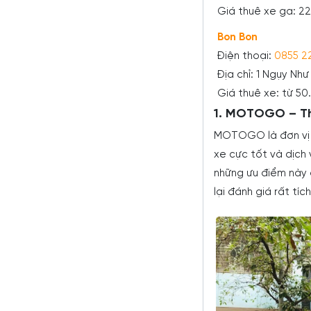
Giá thuê xe ga: 
Bon Bon
Điện thoại:
0855 2
Địa chỉ: 1 Ngụy Nh
Giá thuê xe: từ 5
1. MOTOGO – Th
MOTOGO là đơn vị c
xe cực tốt và dịch 
những ưu điểm này 
lại đánh giá rất tíc