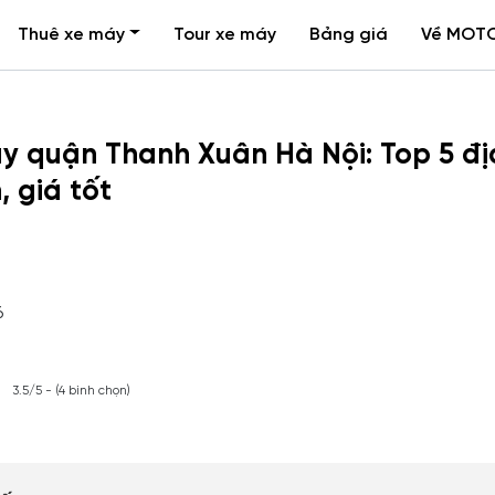
Thuê xe máy
Tour xe máy
Bảng giá
Về MOT
y quận Thanh Xuân Hà Nội: Top 5 đị
, giá tốt
6
3.5/5 - (4 bình chọn)