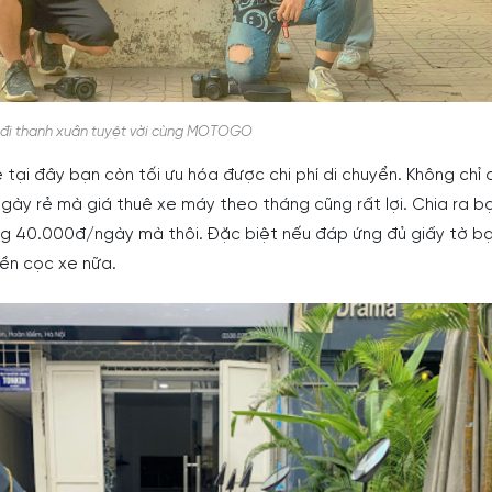
 đi thanh xuân tuyệt vời cùng MOTOGO
e tại đây bạn còn tối ưu hóa được chi phí di chuyển. Không chỉ 
gày rẻ mà giá thuê xe máy theo tháng cũng rất lợi. Chia ra b
g 40.000đ/ngày mà thôi. Đặc biệt nếu đáp ứng đủ giấy tờ b
iền cọc xe nữa.