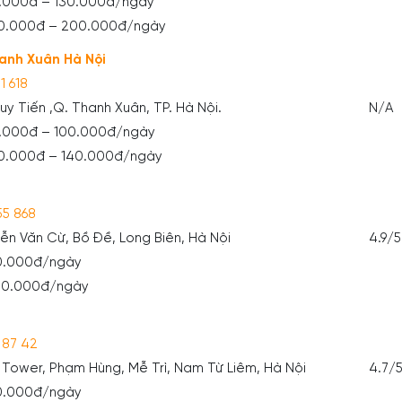
0.000đ – 130.000đ/ngày
120.000đ – 200.000đ/ngày
anh Xuân Hà Nội
1 618
Duy Tiến ,Q. Thanh Xuân, TP. Hà Nội.
N/A
0.000đ – 100.000đ/ngày
30.000đ – 140.000đ/ngày
55 868
uyễn Văn Cừ, Bồ Đề, Long Biên, Hà Nội
4.9/5
30.000đ/ngày
200.000đ/ngày
 87 42
 Tower, Phạm Hùng, Mễ Trì, Nam Từ Liêm, Hà Nội
4.7/
30.000đ/ngày