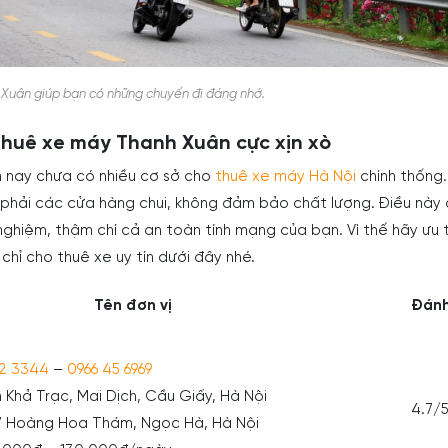
Xuân giúp bạn có những chuyến đi đáng nhớ.
 thuê xe máy Thanh Xuân cực xịn xò
n nay chưa có nhiều cơ sở cho
thuê xe máy Hà Nội
chính thống
phải các cửa hàng chui, không đảm bảo chất lượng. Điều này
nghiệm, thậm chí cả an toàn tính mạng của bạn. Vì thế hãy ưu 
 chỉ cho thuê xe uy tín dưới đây nhé.
Tên đơn vị
Đánh
2 3344
–
0966 45 6969
n Khả Trạc, Mai Dịch, Cầu Giấy, Hà Nội
4.7/
267 Hoàng Hoa Thám, Ngọc Hà, Hà Nội