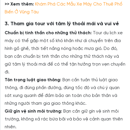
>> Xem thêm:
Khám Phá Các Mẫu Xe Máy Cho Thuê Phổ
Biến Ở Vũng Tàu
3. Tham gia tour với tâm lý thoải mái và vui vẻ
Chuẩn bị tinh thần cho những thử thách:
Tour du lịch xe
máy có thể gặp một số khó khăn như di chuyển trên địa
hình gồ ghề, thời tiết nắng nóng hoặc mưa gió. Do đó,
bạn cần chuẩn bị tinh thần cho những thử thách này và
giữ tâm lý thoải mái để có thể tận hưởng trọn vẹn chuyến
đi.
Tôn trọng luật giao thông:
Bạn cần tuân thủ luật giao
thông, đi đúng phần đường, đúng tốc độ và chú ý quan
sát xung quanh để đảm bảo an toàn cho bản thân và
những người tham gia giao thông khác.
Giữ gìn vệ sinh môi trường:
Bạn cần giữ gìn vệ sinh môi
trường, không xả rác bừa bãi và bảo vệ cảnh quan thiên
nhiên.