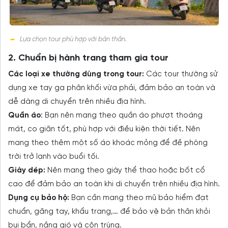
Lựa chọn tour phù hợp với bản thân.
2. Chuẩn bị hành trang tham gia tour
Các loại xe thường dùng trong tour:
Các tour thường sử
dụng xe tay ga phân khối vừa phải, đảm bảo an toàn và
dễ dàng di chuyển trên nhiều địa hình.
Quần áo
: Bạn nên mang theo quần áo phượt thoáng
mát, co giãn tốt, phù hợp với điều kiện thời tiết. Nên
mang theo thêm một số áo khoác mỏng để đề phòng
trời trở lạnh vào buổi tối.
Giày dép:
Nên mang theo giày thể thao hoặc bốt cổ
cao để đảm bảo an toàn khi di chuyển trên nhiều địa hình.
Dụng cụ bảo hộ:
Bạn cần mang theo mũ bảo hiểm đạt
chuẩn, găng tay, khẩu trang,… để bảo vệ bản thân khỏi
bụi bẩn, nắng gió và côn trùng.