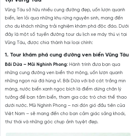
Vũng Tàu sở hữu nhiều cung đường đẹp, uốn lượn quanh
biển, len lỏi qua những khu rừng nguyên sinh, mang đến
cho du khách những trải nghiệm khám phá độc đáo. Dưới
đây là một số tuyến đường tour du lịch xe máy thú vị tại
Vũng Tàu, được chia thành hai loại chính:
1. Tour khám phá cung đường ven biển Vũng Tàu
Bãi Dứa – Mũi Nghinh Phong
: Hành trình đưa bạn qua
những cung đường ven biển thơ mộng, uốn lượn quanh
những ngọn núi đá hùng vĩ. Bãi Dứa với bờ cát trắng mịn
màng, nước biển xanh ngọc bích là điểm dừng chân lý
tưởng để bạn tắm biển, tham gia các trò chơi thể thao
dưới nước. Mũi Nghinh Phong – nơi đón gió đầu tiên của
Việt Nam – sẽ mang đến cho bạn cảm giác sảng khoái,
thư thái và những góc chụp ảnh tuyệt đẹp.