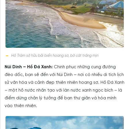
Hồ Tràm sở hữu bãi biển hoang sơ, bờ cát trắng mịn
Núi Dinh – Hồ Đá Xanh:
Chinh phục những cung đường
đèo dốc, bạn sẽ đến với Núi Dinh – nơi có nhiều di tích lịch
sử văn hóa và cảnh đẹp thiên nhiên hoang sơ. Hồ Đá Xanh
– một hồ nước nhân tạo với làn nước xanh ngọc bích – là
điểm dừng chân lý tưởng để bạn thư giãn và hòa mình
vào thiên nhiên.