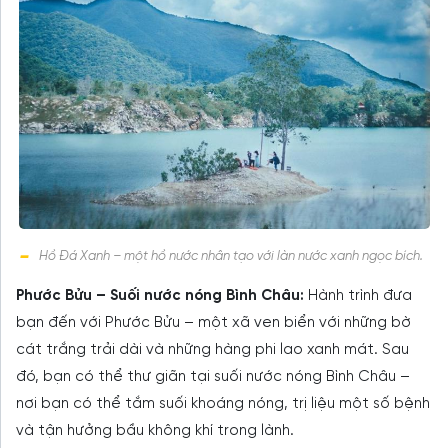
Hồ Đá Xanh – một hồ nước nhân tạo với làn nước xanh ngọc bích.
Phước Bửu – Suối nước nóng Bình Châu:
Hành trình đưa
bạn đến với Phước Bửu – một xã ven biển với những bờ
cát trắng trải dài và những hàng phi lao xanh mát. Sau
đó, bạn có thể thư giãn tại suối nước nóng Bình Châu –
nơi bạn có thể tắm suối khoáng nóng, trị liệu một số bệnh
và tận hưởng bầu không khí trong lành.