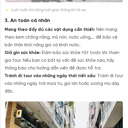
Luôn tuân thủ đúng luật giao thông khi lái xe.
3. An toàn cá nhân
Mang theo đầy đủ các vật dụng cần thiết:
Nên mang
theo kem chống nắng, mũ nón, nước uống,… để bảo vệ
bản thân khỏi nắng gió và khát nước.
Giữ gìn sức khỏe:
Đảm bảo sức khỏe tốt trước khi tham
gia tour. Nếu bạn có bất kỳ vấn đề sức khỏe nào, hãy
thông báo cho hướng dẫn viên để được hỗ trợ.
Tránh đi tour vào những ngày thời tiết xấu:
Tránh đi tour
vào những ngày trời mưa to, gió lớn hoặc sương mù dày
đặc.