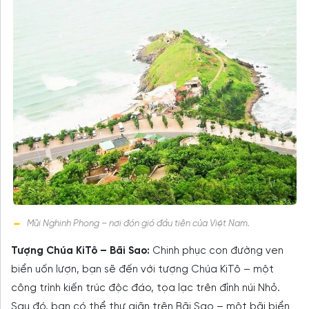
Mũi Nghinh Phong – nơi đón gió đầu tiên của Việt Nam.
Tượng Chúa KiTô – Bãi Sao:
Chinh phục con đường ven
biển uốn lượn, bạn sẽ đến với tượng Chúa KiTô – một
công trình kiến trúc độc đáo, tọa lạc trên đỉnh núi Nhỏ.
Sau đó, bạn có thể thư giãn trên Bãi Sao – một bãi biển