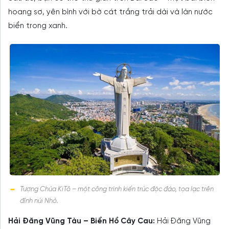
hoang sơ, yên bình với bờ cát trắng trải dài và làn nước
biển trong xanh.
Tượng Chúa KiTô – một công trình kiến trúc độc đáo, tọa lạc trên
đỉnh núi Nhỏ.
Hải Đăng Vũng Tàu – Biển Hồ Cây Cau:
Hải Đăng Vũng