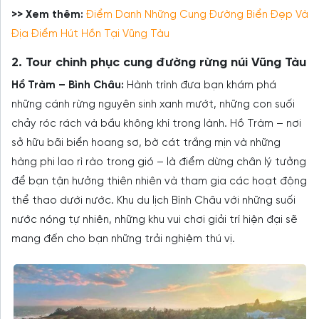
>> Xem thêm:
Điểm Danh Những Cung Đường Biển Đẹp Và
Địa Điểm Hút Hồn Tại Vũng Tàu
2. Tour chinh phục cung đường rừng núi Vũng Tàu
Hồ Tràm – Bình Châu:
Hành trình đưa bạn khám phá
những cánh rừng nguyên sinh xanh mướt, những con suối
chảy róc rách và bầu không khí trong lành. Hồ Tràm – nơi
sở hữu bãi biển hoang sơ, bờ cát trắng mịn và những
hàng phi lao rì rào trong gió – là điểm dừng chân lý tưởng
để bạn tận hưởng thiên nhiên và tham gia các hoạt động
thể thao dưới nước. Khu du lịch Bình Châu với những suối
nước nóng tự nhiên, những khu vui chơi giải trí hiện đại sẽ
mang đến cho bạn những trải nghiệm thú vị.