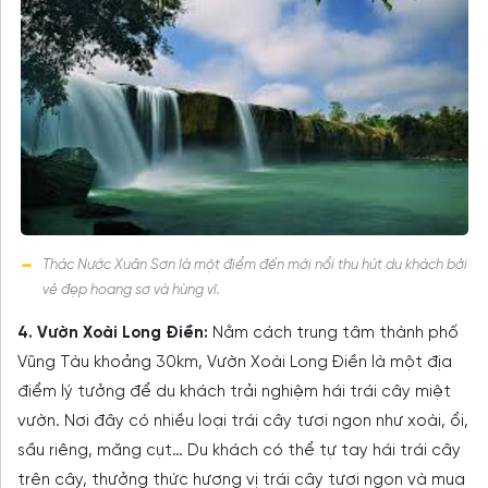
Thác Nước Xuân Sơn là một điểm đến mới nổi thu hút du khách bởi
vẻ đẹp hoang sơ và hùng vĩ.
4. Vườn Xoài Long Điền:
Nằm cách trung tâm thành phố
Vũng Tàu khoảng 30km, Vườn Xoài Long Điền là một địa
điểm lý tưởng để du khách trải nghiệm hái trái cây miệt
vườn. Nơi đây có nhiều loại trái cây tươi ngon như xoài, ổi,
sầu riêng, măng cụt… Du khách có thể tự tay hái trái cây
trên cây, thưởng thức hương vị trái cây tươi ngon và mua