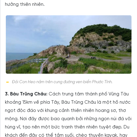
hưởng thiên nhiên.
Đồi Con Heo nằm trên cung đường ven biển Phước Tỉnh.
3. Bàu Trũng Châu:
Cách trung tâm thành phố Vũng Tàu
khoảng 15km về phía Tây, Bàu Trũng Châu là một hồ nước
ngọt độc đáo với khung cảnh thiên nhiên hoang sơ, thơ
mộng. Nơi đây được bao quanh bởi những ngọn núi đá vôi
hùng vĩ, tạo nên một bức tranh thiên nhiên tuyệt đẹp. Du
khách đến đây có thể tắm suối, chèo thuyền kayak, hay