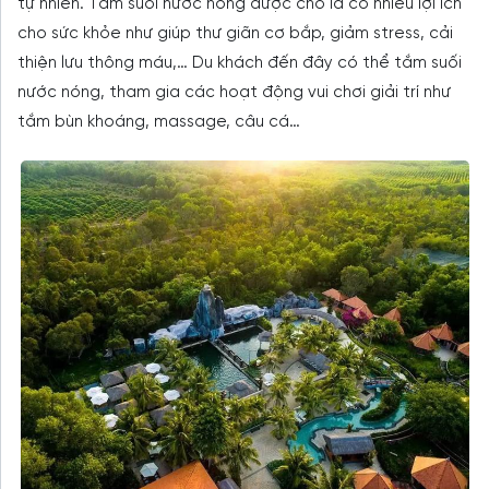
tự nhiên. Tắm suối nước nóng được cho là có nhiều lợi ích
cho sức khỏe như giúp thư giãn cơ bắp, giảm stress, cải
thiện lưu thông máu,… Du khách đến đây có thể tắm suối
nước nóng, tham gia các hoạt động vui chơi giải trí như
tắm bùn khoáng, massage, câu cá…