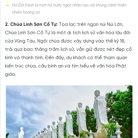
Hồ Đá Xanh là một hồ nước ngọt nhân tạo với khung cảnh thiên
nhiên hoang sơ.
2. Chùa Linh Sơn Cổ Tự:
Tọa lạc trên ngọn núi Núi Lớn,
Chùa Linh Sơn Cổ Tự là một di tích lịch sử văn hóa lâu đời
của Vũng Tàu. Ngôi chùa được xây dựng vào thế kỷ 18,
trải qua bao thăng trầm lịch sử, vẫn giữ được nét đẹp cổ
kính và thanh tịnh. Đến đây, du khách có thể tham quan
kiến trúc chùa, cầu bình an và tìm hiểu về văn hóa Phật
giáo.