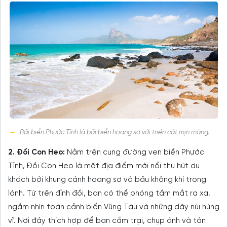
Bãi biển Phước Tỉnh là bãi biển hoang sơ với triền cát mịn màng.
2. Đồi Con Heo:
Nằm trên cung đường ven biển Phước
Tỉnh, Đồi Con Heo là một địa điểm mới nổi thu hút du
khách bởi khung cảnh hoang sơ và bầu không khí trong
lành. Từ trên đỉnh đồi, bạn có thể phóng tầm mắt ra xa,
ngắm nhìn toàn cảnh biển Vũng Tàu và những dãy núi hùng
vĩ. Nơi đây thích hợp để bạn cắm trại, chụp ảnh và tận