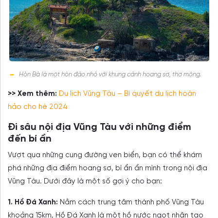
Hòn Bà là một hòn đảo nhỏ với khung cảnh hoang sơ, thơ mộng.
>> Xem thêm:
Du lịch Vũng Tàu – Bí quyết du lịch hoàn
hảo cho hè 2024
Đi sâu nội địa Vũng Tàu với những điểm
đến bí ẩn
Vượt qua những cung đường ven biển, bạn có thể khám
phá những địa điểm hoang sơ, bí ẩn ẩn mình trong nội địa
Vũng Tàu. Dưới đây là một số gợi ý cho bạn:
1. Hồ Đá Xanh:
Nằm cách trung tâm thành phố Vũng Tàu
khoảng 15km, Hồ Đá Xanh là một hồ nước ngọt nhân tạo