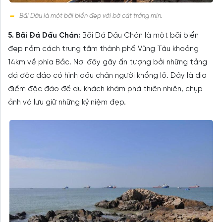
Bãi Dâu là một bãi biển đẹp với bờ cát trắng mịn.
5. Bãi Đá Dấu Chân:
Bãi Đá Dấu Chân là một bãi biển
đẹp nằm cách trung tâm thành phố Vũng Tàu khoảng
14km về phía Bắc. Nơi đây gây ấn tượng bởi những tảng
đá độc đáo có hình dấu chân người khổng lồ. Đây là địa
điểm độc đáo để du khách khám phá thiên nhiên, chụp
ảnh và lưu giữ những kỷ niệm đẹp.