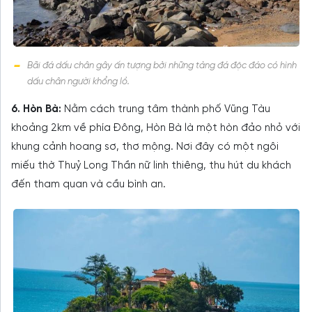
Bãi đá dấu chân gây ấn tượng bởi những tảng đá độc đáo có hình
dấu chân người khổng lồ.
6. Hòn Bà:
Nằm cách trung tâm thành phố Vũng Tàu
khoảng 2km về phía Đông, Hòn Bà là một hòn đảo nhỏ với
khung cảnh hoang sơ, thơ mộng. Nơi đây có một ngôi
miếu thờ Thuỷ Long Thần nữ linh thiêng, thu hút du khách
đến tham quan và cầu bình an.