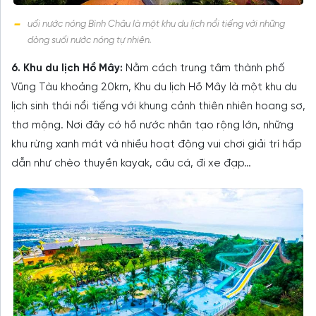
uối nước nóng Bình Châu là một khu du lịch nổi tiếng với những
dòng suối nước nóng tự nhiên.
6. Khu du lịch Hồ Mây:
Nằm cách trung tâm thành phố
Vũng Tàu khoảng 20km, Khu du lịch Hồ Mây là một khu du
lịch sinh thái nổi tiếng với khung cảnh thiên nhiên hoang sơ,
thơ mộng. Nơi đây có hồ nước nhân tạo rộng lớn, những
khu rừng xanh mát và nhiều hoạt động vui chơi giải trí hấp
dẫn như chèo thuyền kayak, câu cá, đi xe đạp…