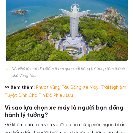
Núi Nhỏ là một địa điểm tham quan nổi tiếng tại trung tâm thành
phố Vũng Tàu.
>> Xem thêm:
Phượt Vũng Tàu Bằng Xe Máy: Trải Nghiệm
Tuyệt Đỉnh Cho Tín Đồ Phiêu Lưu
Vì sao lựa chọn xe máy là người bạn đồng
hành lý tưởng?
Để khám phá trọn vẹn vẻ đẹp của những viên ngọc bí ẩn
và điểm đến ít người biết này, du khách thường lựa chọn