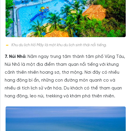
Khu du lịch Hồ Mây là một khu du lịch sinh thái nổi tiếng.
7. Núi Nhỏ:
Nằm ngay trung tâm thành tâm phố Vũng Tàu,
Núi Nhỏ là một địa điểm tham quan nổi tiếng với khung
cảnh thiên nhiên hoang sơ, thơ mộng. Nơi đây có nhiều
hang động bí ẩn, những con đường mòn quanh co và
nhiều di tích lịch sử văn hóa. Du khách có thể tham quan
hang động, leo núi, trekking và khám phá thiên nhiên.