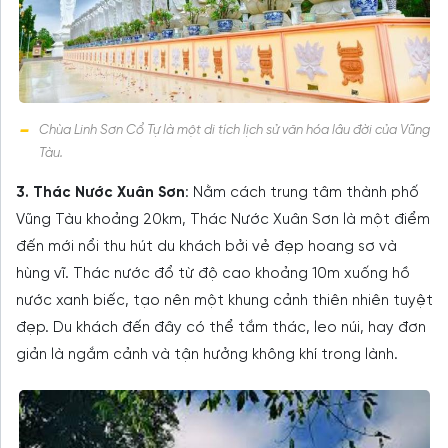
Chùa Linh Sơn Cổ Tự là một di tích lịch sử văn hóa lâu đời của Vũng
Tàu.
3. Thác Nước Xuân Sơn
: Nằm cách trung tâm thành phố
Vũng Tàu khoảng 20km, Thác Nước Xuân Sơn là một điểm
đến mới nổi thu hút du khách bởi vẻ đẹp hoang sơ và
hùng vĩ. Thác nước đổ từ độ cao khoảng 10m xuống hồ
nước xanh biếc, tạo nên một khung cảnh thiên nhiên tuyệt
đẹp. Du khách đến đây có thể tắm thác, leo núi, hay đơn
giản là ngắm cảnh và tận hưởng không khí trong lành.