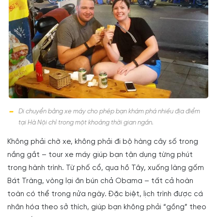
Di chuyển bằng xe máy cho phép bạn khám phá nhiều địa điểm
tại Hà Nội chỉ trong một khoảng thời gian ngắn.
Không phải chờ xe, không phải đi bộ hàng cây số trong
nắng gắt – tour xe máy giúp bạn tận dụng từng phút
trong hành trình. Từ phố cổ, qua hồ Tây, xuống làng gốm
Bát Tràng, vòng lại ăn bún chả Obama – tất cả hoàn
toàn có thể trong nửa ngày. Đặc biệt, lịch trình được cá
nhân hóa theo sở thích, giúp bạn không phải “gồng” theo