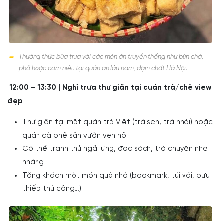
Thưởng thức bữa trưa với các món ăn truyền thống như bún chả,
phở hoặc cơm niêu tại quán ăn lâu năm, đậm chất Hà Nội.
12:00 – 13:30 | Nghỉ trưa thư giãn tại quán trà/chè view
đẹp
Thư giãn tại một quán trà Việt (trà sen, trà nhài) hoặc
quán cà phê sân vườn ven hồ
Có thể tranh thủ ngả lưng, đọc sách, trò chuyện nhẹ
nhàng
Tặng khách một món quà nhỏ (bookmark, túi vải, bưu
thiếp thủ công…)