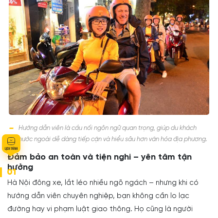
Hướng dẫn viên là cầu nối ngôn ngữ quan trọng, giúp du khách
nước ngoài dễ dàng tiếp cận và hiểu sâu hơn văn hóa địa phương.
Đảm bảo an toàn và tiện nghi – yên tâm tận
hưởng
01
Hà Nội đông xe, lắt léo nhiều ngõ ngách – nhưng khi có
hướng dẫn viên chuyên nghiệp, bạn không cần lo lạc
đường hay vi phạm luật giao thông. Họ cũng là người