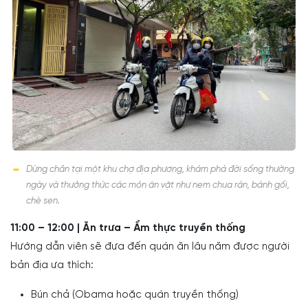
Dừng chân tại một khu chợ địa phương, khám phá đời sống thường
ngày và thưởng thức các món ăn vặt như nem chua rán, bánh gối,
chè sen.
11:00 – 12:00 | Ăn trưa – Ẩm thực truyền thống
Hướng dẫn viên sẽ đưa đến quán ăn lâu năm được người
bản địa ưa thích:
Bún chả (Obama hoặc quán truyền thống)