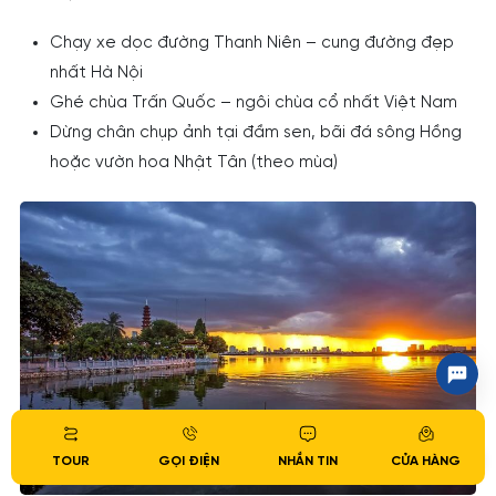
Chạy xe dọc đường Thanh Niên – cung đường đẹp
nhất Hà Nội
Ghé chùa Trấn Quốc – ngôi chùa cổ nhất Việt Nam
Dừng chân chụp ảnh tại đầm sen, bãi đá sông Hồng
hoặc vườn hoa Nhật Tân (theo mùa)
TOUR
GỌI ĐIỆN
NHẮN TIN
CỬA HÀNG