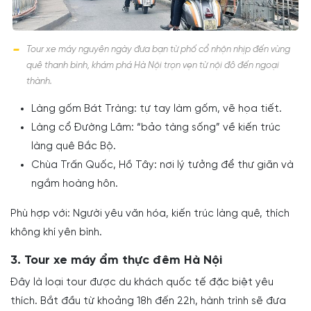
Tour xe máy nguyên ngày đưa bạn từ phố cổ nhộn nhịp đến vùng
quê thanh bình, khám phá Hà Nội trọn vẹn từ nội đô đến ngoại
thành.
Làng gốm Bát Tràng: tự tay làm gốm, vẽ họa tiết.
Làng cổ Đường Lâm: “bảo tàng sống” về kiến trúc
làng quê Bắc Bộ.
Chùa Trấn Quốc, Hồ Tây: nơi lý tưởng để thư giãn và
ngắm hoàng hôn.
Phù hợp với: Người yêu văn hóa, kiến trúc làng quê, thích
không khí yên bình.
3. Tour xe máy ẩm thực đêm Hà Nội
Đây là loại tour được du khách quốc tế đặc biệt yêu
thích. Bắt đầu từ khoảng 18h đến 22h, hành trình sẽ đưa