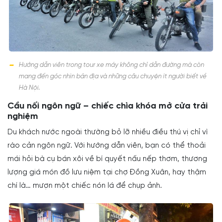
Hướng dẫn viên trong tour xe máy không chỉ dẫn đường mà còn
mang đến góc nhìn bản địa và những câu chuyện ít người biết về
Hà Nội.
Cầu nối ngôn ngữ – chiếc chìa khóa mở cửa trải
nghiệm
Du khách nước ngoài thường bỏ lỡ nhiều điều thú vị chỉ vì
rào cản ngôn ngữ. Với hướng dẫn viên, bạn có thể thoải
mái hỏi bà cụ bán xôi về bí quyết nấu nếp thơm, thương
lượng giá món đồ lưu niệm tại chợ Đồng Xuân, hay thậm
chí là… mượn một chiếc nón lá để chụp ảnh.