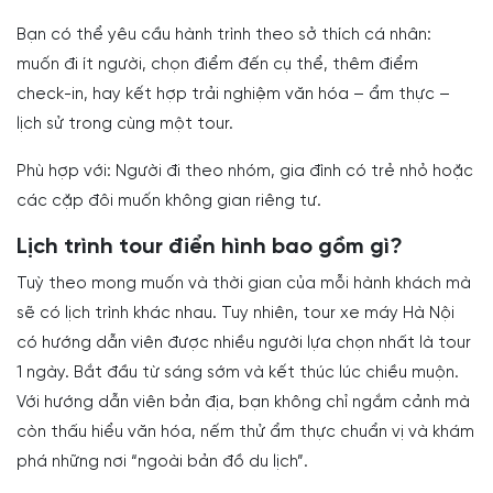
Bạn có thể yêu cầu hành trình theo sở thích cá nhân:
muốn đi ít người, chọn điểm đến cụ thể, thêm điểm
check-in, hay kết hợp trải nghiệm văn hóa – ẩm thực –
lịch sử trong cùng một tour.
Phù hợp với: Người đi theo nhóm, gia đình có trẻ nhỏ hoặc
các cặp đôi muốn không gian riêng tư.
Lịch trình tour điển hình bao gồm gì?
Tuỳ theo mong muốn và thời gian của mỗi hành khách mà
sẽ có lịch trình khác nhau. Tuy nhiên, tour xe máy Hà Nội
có hướng dẫn viên được nhiều người lựa chọn nhất là tour
1 ngày. Bắt đầu từ sáng sớm và kết thúc lúc chiều muộn.
Với hướng dẫn viên bản địa, bạn không chỉ ngắm cảnh mà
còn thấu hiểu văn hóa, nếm thử ẩm thực chuẩn vị và khám
phá những nơi “ngoài bản đồ du lịch”.