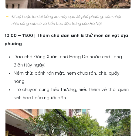
Đi bộ hoặc len lỏi bằng xe máy qua 36 phố phường, cảm nhận
nhịp sống xưa cũ và kiến trúc đặc trưng của Hà Nội.
10:00 – 11:00 | Thăm chợ dân sinh & thử món ăn vặt địa
phương
Dạo chợ Đồng Xuân, chợ Hàng Da hoặc chợ Long
Biên (tùy ngày)
Nếm thử: bánh rán mật, nem chua rán, chè, quẩy
nóng
Trò chuyện cùng tiểu thương, hiểu thêm về thói quen
sinh hoạt của người dân