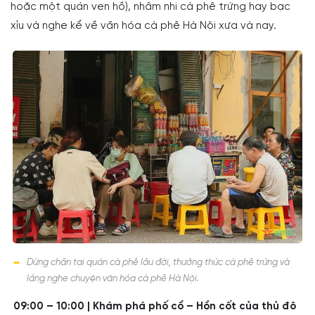
hoặc một quán ven hồ), nhâm nhi cà phê trứng hay bạc
xỉu và nghe kể về văn hóa cà phê Hà Nội xưa và nay.
Dừng chân tại quán cà phê lâu đời, thưởng thức cà phê trứng và
lắng nghe chuyện văn hóa cà phê Hà Nội.
09:00 – 10:00 | Khám phá phố cổ – Hồn cốt của thủ đô