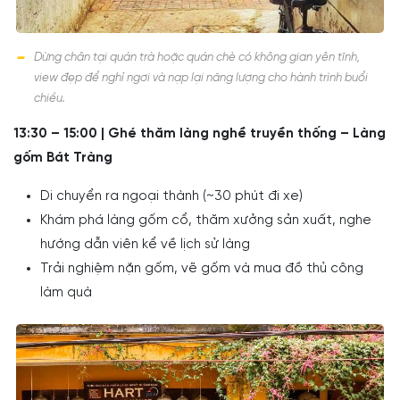
Dừng chân tại quán trà hoặc quán chè có không gian yên tĩnh,
view đẹp để nghỉ ngơi và nạp lại năng lượng cho hành trình buổi
chiều.
13:30 – 15:00 | Ghé thăm làng nghề truyền thống – Làng
gốm Bát Tràng
Di chuyển ra ngoại thành (~30 phút đi xe)
Khám phá làng gốm cổ, thăm xưởng sản xuất, nghe
hướng dẫn viên kể về lịch sử làng
Trải nghiệm nặn gốm, vẽ gốm và mua đồ thủ công
làm quà