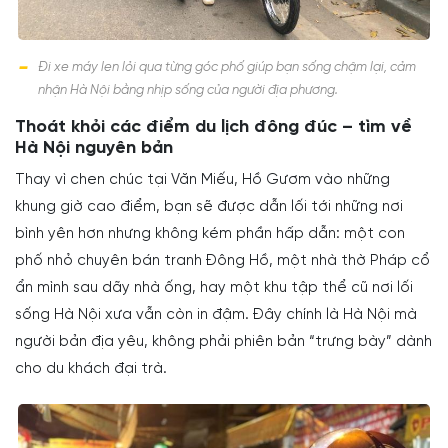
Đi xe máy len lỏi qua từng góc phố giúp bạn sống chậm lại, cảm
nhận Hà Nội bằng nhịp sống của người địa phương.
Thoát khỏi các điểm du lịch đông đúc – tìm về
Hà Nội nguyên bản
Thay vì chen chúc tại Văn Miếu, Hồ Gươm vào những
khung giờ cao điểm, bạn sẽ được dẫn lối tới những nơi
bình yên hơn nhưng không kém phần hấp dẫn: một con
phố nhỏ chuyên bán tranh Đông Hồ, một nhà thờ Pháp cổ
ẩn mình sau dãy nhà ống, hay một khu tập thể cũ nơi lối
sống Hà Nội xưa vẫn còn in đậm. Đây chính là Hà Nội mà
người bản địa yêu, không phải phiên bản “trưng bày” dành
cho du khách đại trà.