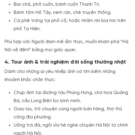
Bún chả, phở cuốn, bánh cuốn Thanh Trì.
Bánh tôm Hồ Tây, nem rán, chè truyền thống.
Cà phê trứng tại phố cổ, hoặc nhâm nhi bia hơi trên
phố Tạ Hiện.
Phù hợp với: Người đam mê ẩm thực, muốn khám phá “Hà
Nội về đêm” bằng mọi giác quan.
4. Tour ảnh & trải nghiệm đời sống thường nhật
Dành cho những ai yêu nhiếp ảnh và tìm kiếm những
khoảnh khắc chân thực:
Chụp ảnh tại đường tàu Phùng Hưng, chợ hoa Quảng
Bá, cầu Long Biên lúc bình minh.
Giao lưu, trò chuyện cùng người bán hàng, thợ thủ
công địa phương.
Uống trà đá, ngồi vỉa hè nghe chuyện Hà Nội từ chính
người Hà Nội.