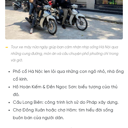
Tour xe máy nửa ngày giúp bạn cảm nhận nhịp sống Hà Nội qua
những cung đường, món ăn và câu chuyện phố phường chỉ trong
vài giờ.
Phố cổ Hà Nội: len lỏi qua những con ngõ nhỏ, nhà ống
cổ kính.
Hồ Hoàn Kiếm & Đền Ngọc Sơn: biểu tượng của thủ
đô.
Cầu Long Biên: công trình lịch sử do Pháp xây dựng.
Chợ Đồng Xuân hoặc chợ Hôm: tìm hiểu đời sống
buôn bán của người dân.