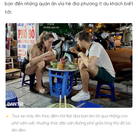
bạn đến những quán ăn vỉa hè địa phương ít du khách biết
tới:
Tour xe máy ẩm thực đêm Hà Nội đưa bạn len lỏi qua những con
phố sầm uất, thưởng thức đặc sản đường phố giữa lòng thủ đô lúc
lên đèn.