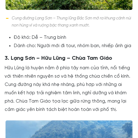
Cung đường Lạng Sơn – Thung lũng Bắc Sơn mở ra khung cảnh núi
non hùng vĩ và ruộng bậc thang xanh mướt.
Độ khó: Dễ – Trung bình
Dành cho: Người mới đi tour, nhóm bạn, nhiếp ảnh gia
3. Lạng Sơn – Hữu Lũng – Chùa Tam Giáo
Hữu Lũng là huyện nằm ở phía tây nam của tỉnh, nổi tiếng
với thiên nhiên nguyên sơ và hệ thống chùa chiền cổ kính.
Cung đường này khá nhẹ nhàng, phù hợp với những ai
muốn kết hợp trải nghiệm tâm linh, nghỉ dưỡng và khám
phá. Chùa Tam Giáo tọa lạc giữa rừng thông, mang lại
cảm giác yên bình tách biệt hoàn toàn với phố thị.