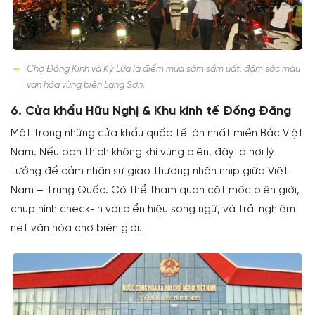
Chợ Đông Kinh và Kỳ Lừa là điểm mua sắm sầm uất, đậm sắc màu
văn hóa vùng biên Lạng Sơn.
6. Cửa khẩu Hữu Nghị & Khu kinh tế Đồng Đăng
Một trong những cửa khẩu quốc tế lớn nhất miền Bắc Việt
Nam. Nếu bạn thích không khí vùng biên, đây là nơi lý
tưởng để cảm nhận sự giao thương nhộn nhịp giữa Việt
Nam – Trung Quốc. Có thể tham quan cột mốc biên giới,
chụp hình check-in với biển hiệu song ngữ, và trải nghiệm
nét văn hóa chợ biên giới.