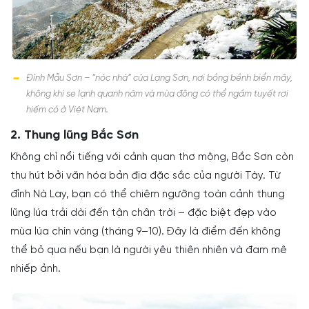
Đỉnh Mẫu Sơn – “nóc nhà” của Lạng Sơn, nơi bồng bềnh biển mây,
không khí se lạnh quanh năm và mùa đông có thể ngắm tuyết rơi
hiếm có ở Việt Nam.
2. Thung lũng Bắc Sơn
Không chỉ nổi tiếng với cảnh quan thơ mộng, Bắc Sơn còn
thu hút bởi văn hóa bản địa đặc sắc của người Tày. Từ
đỉnh Nà Lay, bạn có thể chiêm ngưỡng toàn cảnh thung
lũng lúa trải dài đến tận chân trời – đặc biệt đẹp vào
mùa lúa chín vàng (tháng 9–10). Đây là điểm đến không
thể bỏ qua nếu bạn là người yêu thiên nhiên và đam mê
nhiếp ảnh.