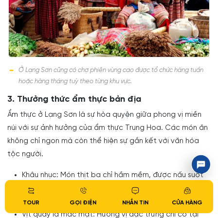
Ở Lạng Sơn cũng có chợ phiên vùng cao được tổ chức hàng tuần
hoặc hàng tháng tuỳ theo từng khu vực.
3. Thưởng thức ẩm thực bản địa
Ẩm thực ở Lạng Sơn là sự hòa quyện giữa phong vị miền
núi với sự ảnh hưởng của ẩm thực Trung Hoa. Các món ăn
không chỉ ngon mà còn thể hiện sự gắn kết với văn hóa
tộc người.
Khâu nhục: Món thịt ba chỉ hầm mềm, được nấu suốt
nhiều giờ đồng hồ – biểu trưng của sự kiên nhẫn và
gắn bó gia đình.
TOUR
GỌI ĐIỆN
NHẮN TIN
CỬA HÀNG
Vịt quay lá mắc mật: Hương vị đặc trưng chỉ có tại