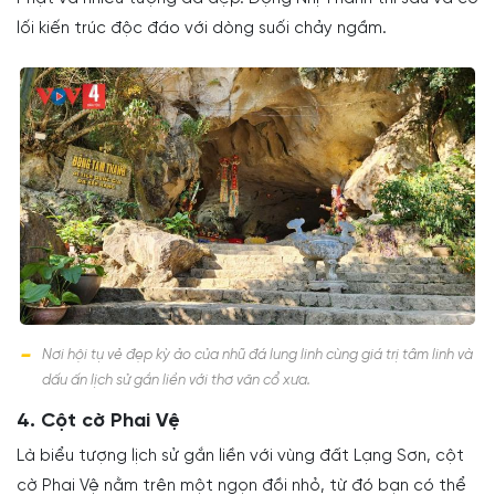
lối kiến trúc độc đáo với dòng suối chảy ngầm.
Nơi hội tụ vẻ đẹp kỳ ảo của nhũ đá lung linh cùng giá trị tâm linh và
dấu ấn lịch sử gắn liền với thơ văn cổ xưa.
4. Cột cờ Phai Vệ
Là biểu tượng lịch sử gắn liền với vùng đất Lạng Sơn, cột
cờ Phai Vệ nằm trên một ngọn đồi nhỏ, từ đó bạn có thể