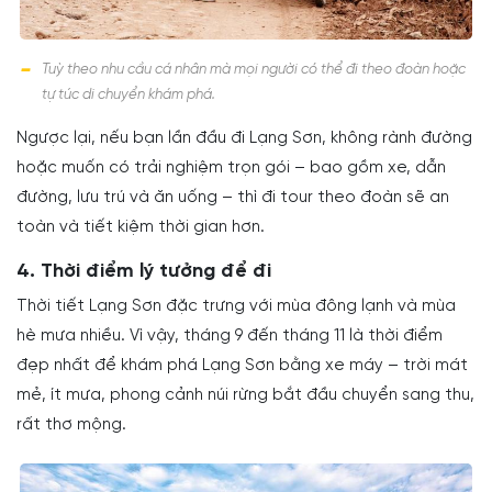
Tuỳ theo nhu cầu cá nhân mà mọi người có thể đi theo đoàn hoặc
tự túc di chuyển khám phá.
Ngược lại, nếu bạn lần đầu đi Lạng Sơn, không rành đường
hoặc muốn có trải nghiệm trọn gói – bao gồm xe, dẫn
đường, lưu trú và ăn uống – thì đi tour theo đoàn sẽ an
toàn và tiết kiệm thời gian hơn.
4. Thời điểm lý tưởng để đi
Thời tiết Lạng Sơn đặc trưng với mùa đông lạnh và mùa
hè mưa nhiều. Vì vậy, tháng 9 đến tháng 11 là thời điểm
đẹp nhất để khám phá Lạng Sơn bằng xe máy – trời mát
mẻ, ít mưa, phong cảnh núi rừng bắt đầu chuyển sang thu,
rất thơ mộng.