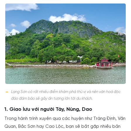
Lạng Sơn có rất nhiều điểm khám phá thú vị và nền văn hoá độc
đáo đảm bảo sẽ gây ấn tượng lớn tới du khách.
1. Giao lưu với người Tày, Nùng, Dao
Trong hành trình xuyên qua các huyện như Tràng Định, Văn
Quan, Bắc Sơn hay Cao Lộc, bạn sẽ bắt gặp nhiều bản