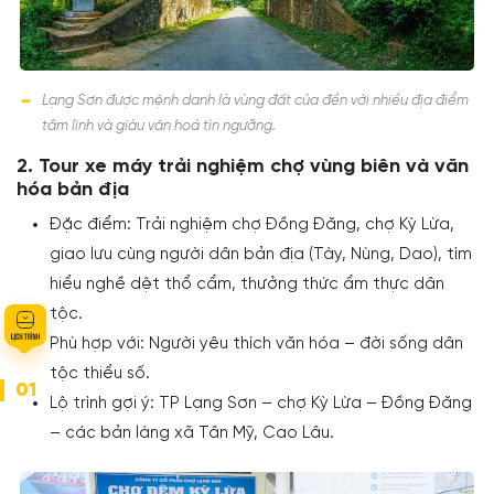
Lạng Sơn được mệnh danh là vùng đất của đền với nhiều địa điểm
tâm linh và giàu văn hoá tín ngưỡng.
2. Tour xe máy trải nghiệm chợ vùng biên và văn
hóa bản địa
Đặc điểm: Trải nghiệm chợ Đồng Đăng, chợ Kỳ Lừa,
giao lưu cùng người dân bản địa (Tày, Nùng, Dao), tìm
hiểu nghề dệt thổ cẩm, thưởng thức ẩm thực dân
tộc.
Phù hợp với: Người yêu thích văn hóa – đời sống dân
tộc thiểu số.
01
Lộ trình gợi ý: TP Lạng Sơn – chợ Kỳ Lừa – Đồng Đăng
– các bản làng xã Tân Mỹ, Cao Lâu.