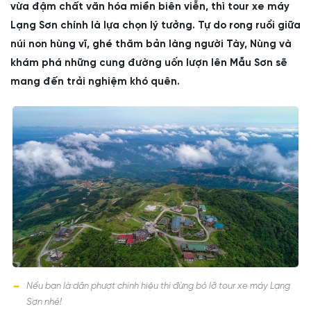
vừa đậm chất văn hóa miền biên viễn, thì tour xe máy
Lạng Sơn chính là lựa chọn lý tưởng. Tự do rong ruổi giữa
núi non hùng vĩ, ghé thăm bản làng người Tày, Nùng và
khám phá những cung đường uốn lượn lên Mẫu Sơn sẽ
mang đến trải nghiệm khó quên.
Nếu bạn là dân phượt chính hiệu thì đừng bỏ lỡ tour xe máy Lạng
Sơn nhé!