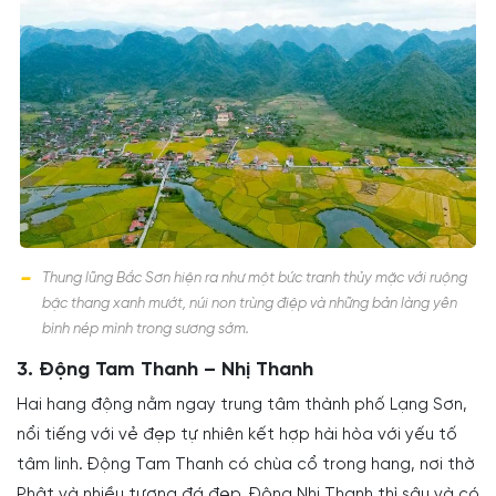
Thung lũng Bắc Sơn hiện ra như một bức tranh thủy mặc với ruộng
bậc thang xanh mướt, núi non trùng điệp và những bản làng yên
bình nép mình trong sương sớm.
3. Động Tam Thanh – Nhị Thanh
Hai hang động nằm ngay trung tâm thành phố Lạng Sơn,
nổi tiếng với vẻ đẹp tự nhiên kết hợp hài hòa với yếu tố
tâm linh. Động Tam Thanh có chùa cổ trong hang, nơi thờ
Phật và nhiều tượng đá đẹp. Động Nhị Thanh thì sâu và có