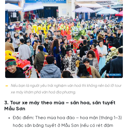
Nếu bạn là người yêu trải nghiệm văn hoá thì không nên bỏ lỡ tour
xe máy khám phá văn hoá địa phương.
3. Tour xe máy theo mùa – săn hoa, săn tuyết
Mẫu Sơn
Đặc điểm: Theo mùa hoa đào – hoa mận (tháng 1–3)
hoặc săn băng tuyết ở Mẫu Sơn (nếu có rét đậm