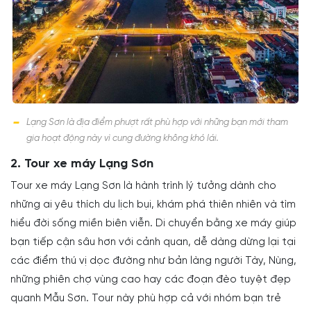
Lạng Sơn là địa điểm phượt rất phù hợp với những bạn mới tham
gia hoạt động này vì cung đường không khó lái.
2. Tour xe máy Lạng Sơn
Tour xe máy Lạng Sơn là hành trình lý tưởng dành cho
những ai yêu thích du lịch bụi, khám phá thiên nhiên và tìm
hiểu đời sống miền biên viễn. Di chuyển bằng xe máy giúp
bạn tiếp cận sâu hơn với cảnh quan, dễ dàng dừng lại tại
các điểm thú vị dọc đường như bản làng người Tày, Nùng,
những phiên chợ vùng cao hay các đoạn đèo tuyệt đẹp
quanh Mẫu Sơn. Tour này phù hợp cả với nhóm bạn trẻ