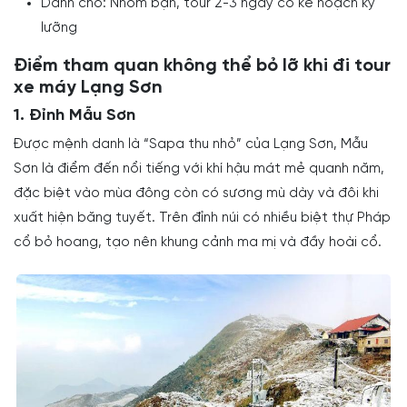
Dành cho: Nhóm bạn, tour 2-3 ngày có kế hoạch kỹ
lưỡng
Điểm tham quan không thể bỏ lỡ khi đi tour
xe máy Lạng Sơn
1. Đỉnh Mẫu Sơn
Được mệnh danh là “Sapa thu nhỏ” của Lạng Sơn, Mẫu
Sơn là điểm đến nổi tiếng với khí hậu mát mẻ quanh năm,
đặc biệt vào mùa đông còn có sương mù dày và đôi khi
xuất hiện băng tuyết. Trên đỉnh núi có nhiều biệt thự Pháp
cổ bỏ hoang, tạo nên khung cảnh ma mị và đầy hoài cổ.