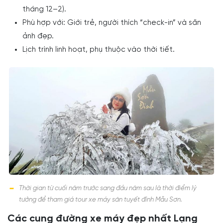
tháng 12–2).
Phù hợp với: Giới trẻ, người thích “check-in” và săn
ảnh đẹp.
Lịch trình linh hoạt, phụ thuộc vào thời tiết.
Thời gian từ cuối năm trước sang đầu năm sau là thời điểm lý
tưởng để tham giá tour xe máy săn tuyết đỉnh Mẫu Sơn.
Các cung đường xe máy đẹp nhất Lạng