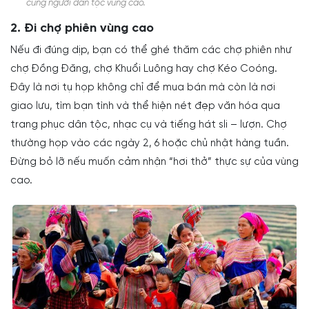
cùng người dân tộc vùng cao.
2. Đi chợ phiên vùng cao
Nếu đi đúng dịp, bạn có thể ghé thăm các chợ phiên như
chợ Đồng Đăng, chợ Khuổi Luông hay chợ Kéo Coóng.
Đây là nơi tụ họp không chỉ để mua bán mà còn là nơi
giao lưu, tìm bạn tình và thể hiện nét đẹp văn hóa qua
trang phục dân tộc, nhạc cụ và tiếng hát sli – lượn. Chợ
thường họp vào các ngày 2, 6 hoặc chủ nhật hàng tuần.
Đừng bỏ lỡ nếu muốn cảm nhận “hơi thở” thực sự của vùng
cao.