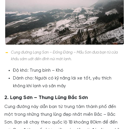
Cung đường Lạng Sơn – Đồng Đăng – Mẫu Sơn đưa bạn từ cửa
khẩu sầm uất đến đỉnh núi mát lạnh.
Độ khó: Trung bình – Khó
Dành cho: Người có kỹ năng lái xe tốt, yêu thích
không khí lạnh và săn mây
2. Lạng Sơn – Thung Lũng Bắc Sơn
Cung đường này dẫn bạn từ trung tâm thành phố đến
một trong những thung lũng đẹp nhất miền Bắc – Bắc
Sơn. Bạn sẽ chạy theo quốc lộ 1B khoảng 80km để đến