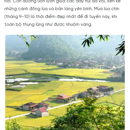
nơi. Con đường uốn lượn giữa các dãy núi đá vôi, xen kẽ
những cánh đồng lúa và bản làng yên bình. Mùa lúa chín
(tháng 9–10) là thời điểm đẹp nhất để đi tuyến này, khi
toàn bộ thung lũng như được nhuộm vàng.