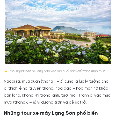
Mọi người nên đi Lạng Sơn vào dịp cuối năm để tránh mùa mưa.
Ngoài ra, mùa xuân (tháng 1 – 3) cũng là lúc lý tưởng cho
ai thích lễ hội truyền thống, hoa đào – hoa mận nở khắp
bản làng, không khí trong lành, tươi mới. Tránh đi vào mùa
mưa (tháng 6 – 8) vì đường trơn và dễ sạt lở.
Những tour xe máy Lạng Sơn phổ biến