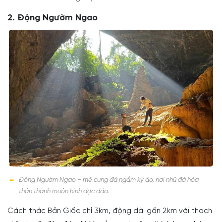
2. Động Ngườm Ngao
Động Ngườm Ngao – mê cung đá ngầm kỳ ảo, nơi nhũ đá hóa
thân thành muôn hình độc đáo.
Cách thác Bản Giốc chỉ 3km, động dài gần 2km với thạch