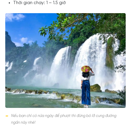
Thời gian chạy: 1 – 1.5 giờ
Nếu bạn chỉ có nửa ngày để phượt thì đừng bỏ lỡ cung đường
ngắn này nhé!