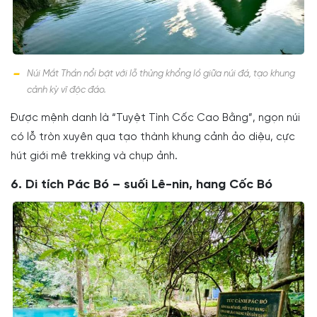
Núi Mắt Thần nổi bật với lỗ thủng khổng lồ giữa núi đá, tạo khung
cảnh kỳ vĩ độc đáo.
Được mệnh danh là “Tuyệt Tình Cốc Cao Bằng”, ngọn núi
có lỗ tròn xuyên qua tạo thành khung cảnh ảo diệu, cực
hút giới mê trekking và chụp ảnh.
6. Di tích Pác Bó – suối Lê-nin, hang Cốc Bó