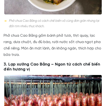
Phở chua Cao Bằng có cách chế biến vô cùng đơn giản nhưng lại
đốn tim nhiều thực khách.
Phở chua Cao Bằng gồm bánh phở tươi, thịt quay, lạc
rang, dưa chuột, đu đủ bào, rưới nước sốt chua ngọt pha
chế riêng. Món ăn mát lành, ăn không ngán, thích hợp cho
bữa trưa.
3. Lạp xưởng Cao Bằng – Ngon từ cách chế biến
đến hương vị