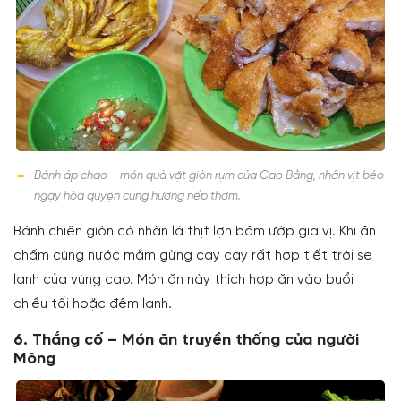
Bánh áp chao – món quà vặt giòn rụm của Cao Bằng, nhân vịt béo
ngậy hòa quyện cùng hương nếp thơm.
Bánh chiên giòn có nhân là thịt lợn băm ướp gia vị. Khi ăn
chấm cùng nước mắm gừng cay cay rất hợp tiết trời se
lạnh của vùng cao. Món ăn này thích hợp ăn vào buổi
chiều tối hoặc đêm lạnh.
6. Thắng cố – Món ăn truyền thống của người
Mông