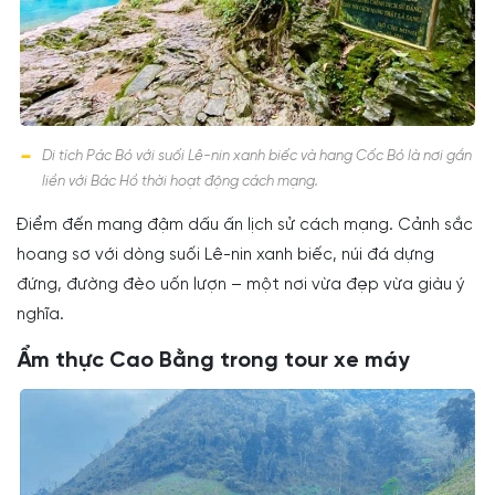
Di tích Pác Bó với suối Lê-nin xanh biếc và hang Cốc Bó là nơi gắn
liền với Bác Hồ thời hoạt động cách mạng.
Điểm đến mang đậm dấu ấn lịch sử cách mạng. Cảnh sắc
hoang sơ với dòng suối Lê-nin xanh biếc, núi đá dựng
đứng, đường đèo uốn lượn – một nơi vừa đẹp vừa giàu ý
nghĩa.
Ẩm thực Cao Bằng trong tour xe máy