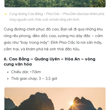
Cung đường Cao Bằng – Phia Oắc – Phia Đén đưa bạn khám phá
rừng nguyên sinh, thác suối và bản làng yên bình.
Cung đường chinh phục độ cao. Bạn sẽ đi qua những khu
rừng rêu phong, đèo dốc cao, sương mù dày đặc – cảm
giác như “bay trong mây”. Đỉnh Phia Oắc là nơi săn mây,
cắm trại, và khám phá hệ sinh thái đặc hữu.
6. Cao Bằng – Quảng Uyên – Hòa An – vòng
cung văn hóa
Chiều dài: ~70km
Thời gian chạy: 3 – 3,5 giờ