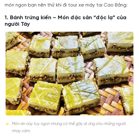
món ngon bạn nên thử khi đi tour xe máy tại Cao Bằng:
1. Bánh trứng kiến – Món đặc sản “độc lạ” của
người Tày
Món ăn này tuy ngon nhưng có thể gây dị ứng cho những người
nhạy cảm.