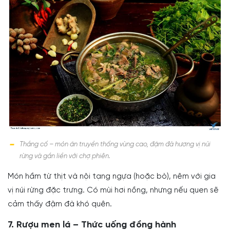
Thắng cố – món ăn truyền thống vùng cao, đậm đà hương vị núi
rừng và gắn liền với chợ phiên.
Món hầm từ thịt và nội tạng ngựa (hoặc bò), nêm với gia
vị núi rừng đặc trưng. Có mùi hơi nồng, nhưng nếu quen sẽ
cảm thấy đậm đà khó quên.
7. Rượu men lá – Thức uống đồng hành