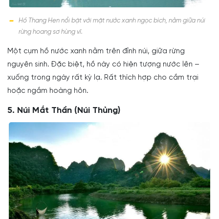
Hồ Thang Hen nổi bật với mặt nước xanh ngọc bích, nằm giữa núi
rừng hoang sơ hùng vĩ.
Một cụm hồ nước xanh nằm trên đỉnh núi, giữa rừng
nguyên sinh. Đặc biệt, hồ này có hiện tượng nước lên –
xuống trong ngày rất kỳ lạ. Rất thích hợp cho cắm trại
hoặc ngắm hoàng hôn.
5. Núi Mắt Thần (Núi Thủng)