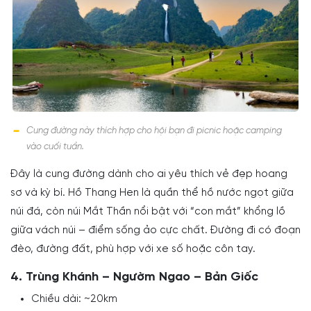
Cung đường này thích hợp cho hội bạn đi picnic hoặc camping
vào cuối tuần.
Đây là cung đường dành cho ai yêu thích vẻ đẹp hoang
sơ và kỳ bí. Hồ Thang Hen là quần thể hồ nước ngọt giữa
núi đá, còn núi Mắt Thần nổi bật với “con mắt” khổng lồ
giữa vách núi – điểm sống ảo cực chất. Đường đi có đoạn
đèo, đường đất, phù hợp với xe số hoặc côn tay.
4. Trùng Khánh – Ngườm Ngao – Bản Giốc
Chiều dài: ~20km