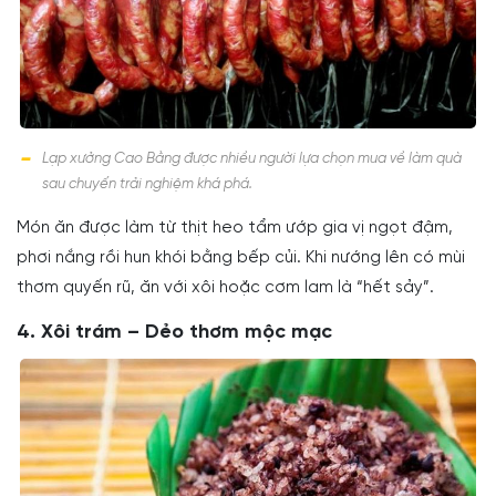
Lạp xưởng Cao Bằng được nhiều người lựa chọn mua về làm quà
sau chuyến trải nghiệm khá phá.
Món ăn được làm từ thịt heo tẩm ướp gia vị ngọt đậm,
phơi nắng rồi hun khói bằng bếp củi. Khi nướng lên có mùi
thơm quyến rũ, ăn với xôi hoặc cơm lam là “hết sảy”.
4. Xôi trám – Dẻo thơm mộc mạc