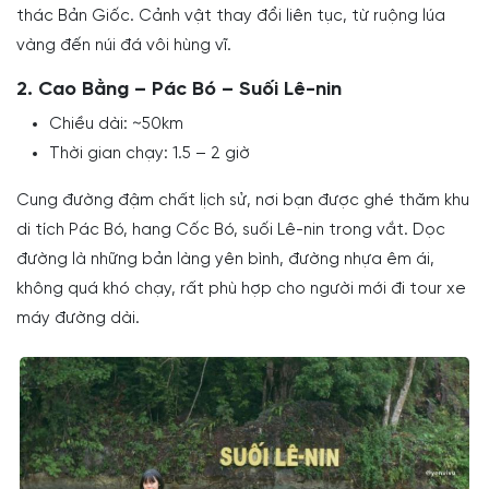
thác Bản Giốc. Cảnh vật thay đổi liên tục, từ ruộng lúa
vàng đến núi đá vôi hùng vĩ.
2. Cao Bằng – Pác Bó – Suối Lê-nin
Chiều dài: ~50km
Thời gian chạy: 1.5 – 2 giờ
Cung đường đậm chất lịch sử, nơi bạn được ghé thăm khu
di tích Pác Bó, hang Cốc Bó, suối Lê-nin trong vắt. Dọc
đường là những bản làng yên bình, đường nhựa êm ái,
không quá khó chạy, rất phù hợp cho người mới đi tour xe
máy đường dài.