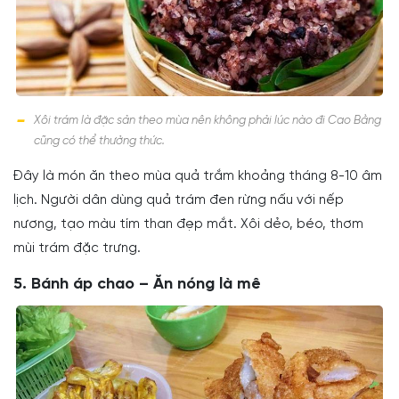
Xôi trám là đặc sản theo mùa nên không phải lúc nào đi Cao Bằng
cũng có thể thưởng thức.
Đây là món ăn theo mùa quả trắm khoảng tháng 8-10 âm
lịch. Người dân dùng quả trám đen rừng nấu với nếp
nương, tạo màu tím than đẹp mắt. Xôi dẻo, béo, thơm
mùi trám đặc trưng.
5. Bánh áp chao – Ăn nóng là mê