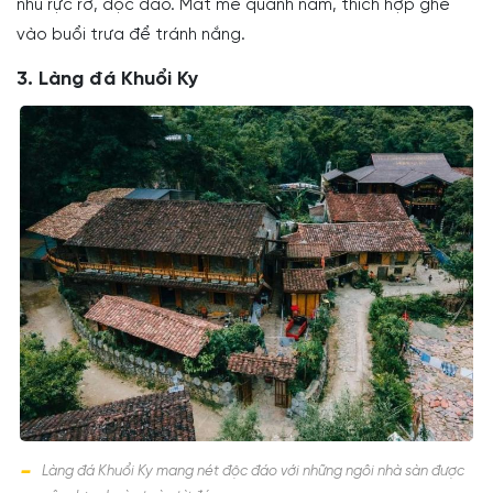
nhũ rực rỡ, độc đáo. Mát mẻ quanh năm, thích hợp ghé
vào buổi trưa để tránh nắng.
3. Làng đá Khuổi Ky
Làng đá Khuổi Ky mang nét độc đáo với những ngôi nhà sàn được