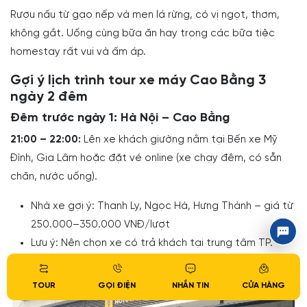
Rượu nấu từ gạo nếp và men lá rừng, có vị ngọt, thơm,
không gắt. Uống cùng bữa ăn hay trong các bữa tiệc
homestay rất vui và ấm áp.
Gợi ý lịch trình tour xe máy Cao Bằng 3
ngày 2 đêm
Đêm trước ngày 1: Hà Nội – Cao Bằng
21:00 – 22:00:
Lên xe khách giường nằm tại Bến xe Mỹ
Đình, Gia Lâm hoặc đặt vé online (xe chạy đêm, có sẵn
chăn, nước uống).
Nhà xe gợi ý: Thanh Ly, Ngọc Hà, Hưng Thành – giá từ
250.000–350.000 VNĐ/lượt
Lưu ý: Nên chọn xe có trả khách tại trung tâm TP.
Cao Bằng để tiện thuê xe
TOUR
GỌI ĐIỆN
NHẮN TIN
CỬA HÀNG