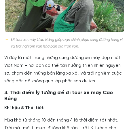
Đi tour xe máy Cao Bằng giúp bạn chinh phục cung đường hùng vĩ
và trải nghiệm văn hóa bản địa trọn vẹn.
Vì đây là một trong những cung đường xe máy đẹp nhất
Việt Nam – nơi bạn có thể tận hưởng thiên nhiên nguyên
sơ, chạm đến những bản làng xa xôi, và trải nghiệm cuộc
sống dân dã không qua lớp phấn son du lịch.
3. Thời điểm lý tưởng để đi tour xe máy Cao
Bằng
Khí hậu & Thời tiết
Mùa khô từ tháng 10 đến tháng 4 là thời điểm tốt nhất.
Trời mát mẻ, ít mưa, đường khô ráo – rất lý tưởng cho