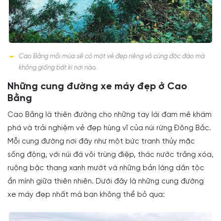
Cao Bằng mỗi mùa sẽ có một vẻ đẹp riêng vô cùng độc đáo mà
không giống bất kì nơi nào.
Những cung đường xe máy đẹp ở Cao
Bằng
Cao Bằng là thiên đường cho những tay lái đam mê khám
phá và trải nghiệm vẻ đẹp hùng vĩ của núi rừng Đông Bắc.
Mỗi cung đường nơi đây như một bức tranh thủy mặc
sống động, với núi đá vôi trùng điệp, thác nước trắng xóa,
ruộng bậc thang xanh mướt và những bản làng dân tộc
ẩn mình giữa thiên nhiên. Dưới đây là những cung đường
xe máy đẹp nhất mà bạn không thể bỏ qua: