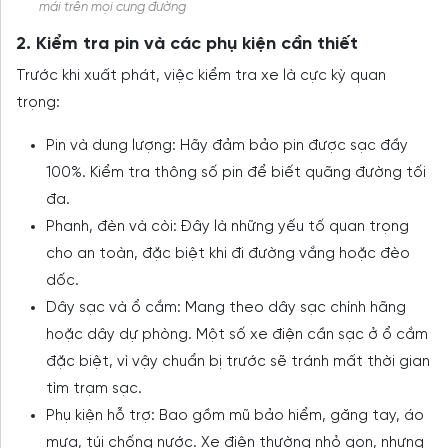
mái trên mọi cung đường
2. Kiểm tra pin và các phụ kiện cần thiết
Trước khi xuất phát, việc kiểm tra xe là cực kỳ quan
trọng:
Pin và dung lượng: Hãy đảm bảo pin được sạc đầy
100%. Kiểm tra thông số pin để biết quãng đường tối
đa.
Phanh, đèn và còi: Đây là những yếu tố quan trọng
cho an toàn, đặc biệt khi đi đường vắng hoặc đèo
dốc.
Dây sạc và ổ cắm: Mang theo dây sạc chính hãng
hoặc dây dự phòng. Một số xe điện cần sạc ở ổ cắm
đặc biệt, vì vậy chuẩn bị trước sẽ tránh mất thời gian
tìm trạm sạc.
Phụ kiện hỗ trợ: Bao gồm mũ bảo hiểm, găng tay, áo
mưa, túi chống nước. Xe điện thường nhỏ gọn, nhưng