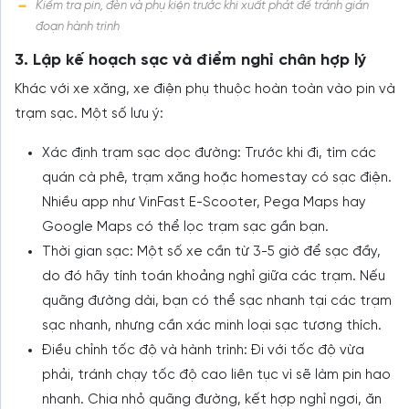
Kiểm tra pin, đèn và phụ kiện trước khi xuất phát để tránh gián
đoạn hành trình
3. Lập kế hoạch sạc và điểm nghỉ chân hợp lý
Khác với xe xăng, xe điện phụ thuộc hoàn toàn vào pin và
trạm sạc. Một số lưu ý:
Xác định trạm sạc dọc đường: Trước khi đi, tìm các
quán cà phê, trạm xăng hoặc homestay có sạc điện.
Nhiều app như VinFast E-Scooter, Pega Maps hay
Google Maps có thể lọc trạm sạc gần bạn.
Thời gian sạc: Một số xe cần từ 3-5 giờ để sạc đầy,
do đó hãy tính toán khoảng nghỉ giữa các trạm. Nếu
quãng đường dài, bạn có thể sạc nhanh tại các trạm
sạc nhanh, nhưng cần xác minh loại sạc tương thích.
Điều chỉnh tốc độ và hành trình: Đi với tốc độ vừa
phải, tránh chạy tốc độ cao liên tục vì sẽ làm pin hao
nhanh. Chia nhỏ quãng đường, kết hợp nghỉ ngơi, ăn