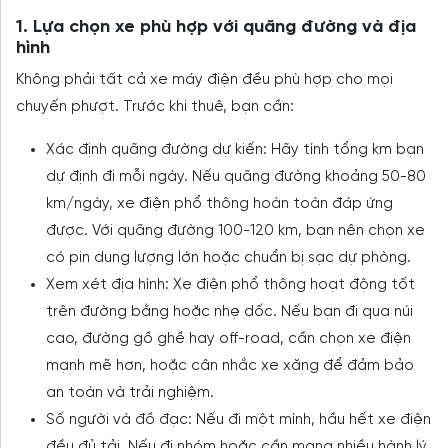
1. Lựa chọn xe phù hợp với quãng đường và địa
hình
Không phải tất cả xe máy điện đều phù hợp cho mọi
chuyến phượt. Trước khi thuê, bạn cần:
Xác định quãng đường dự kiến: Hãy tính tổng km bạn
dự định đi mỗi ngày. Nếu quãng đường khoảng 50-80
km/ngày, xe điện phổ thông hoàn toàn đáp ứng
được. Với quãng đường 100-120 km, bạn nên chọn xe
có pin dung lượng lớn hoặc chuẩn bị sạc dự phòng.
Xem xét địa hình: Xe điện phổ thông hoạt động tốt
trên đường bằng hoặc nhẹ dốc. Nếu bạn đi qua núi
cao, đường gồ ghề hay off-road, cần chọn xe điện
mạnh mẽ hơn, hoặc cân nhắc xe xăng để đảm bảo
an toàn và trải nghiệm.
Số người và đồ đạc: Nếu đi một mình, hầu hết xe điện
đều đủ tải. Nếu đi nhóm hoặc cần mang nhiều hành lý,