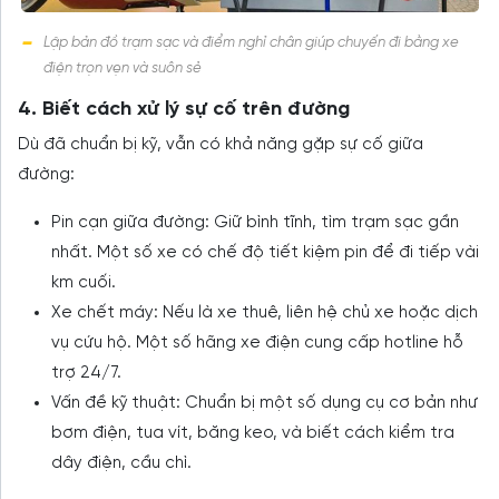
Lập bản đồ trạm sạc và điểm nghỉ chân giúp chuyến đi bằng xe
điện trọn vẹn và suôn sẻ
4. Biết cách xử lý sự cố trên đường
Dù đã chuẩn bị kỹ, vẫn có khả năng gặp sự cố giữa
đường:
Pin cạn giữa đường: Giữ bình tĩnh, tìm trạm sạc gần
nhất. Một số xe có chế độ tiết kiệm pin để đi tiếp vài
km cuối.
Xe chết máy: Nếu là xe thuê, liên hệ chủ xe hoặc dịch
vụ cứu hộ. Một số hãng xe điện cung cấp hotline hỗ
trợ 24/7.
Vấn đề kỹ thuật: Chuẩn bị một số dụng cụ cơ bản như
bơm điện, tua vít, băng keo, và biết cách kiểm tra
dây điện, cầu chì.