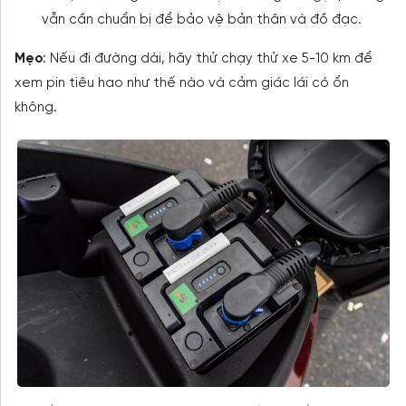
vẫn cần chuẩn bị để bảo vệ bản thân và đồ đạc.
Mẹo
: Nếu đi đường dài, hãy thử chạy thử xe 5-10 km để
xem pin tiêu hao như thế nào và cảm giác lái có ổn
không.