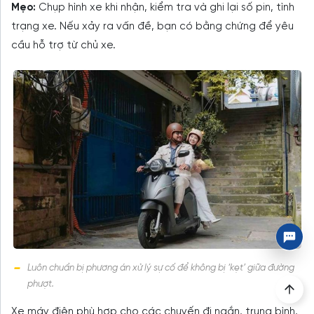
Mẹo:
Chụp hình xe khi nhận, kiểm tra và ghi lại số pin, tình
trạng xe. Nếu xảy ra vấn đề, bạn có bằng chứng để yêu
cầu hỗ trợ từ chủ xe.
Luôn chuẩn bị phương án xử lý sự cố để không bị ‘kẹt’ giữa đường
phượt.
Xe máy điện phù hợp cho các chuyến đi ngắn, trung bình,