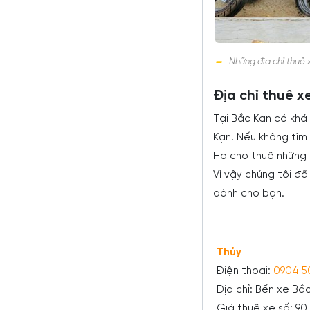
Những địa chỉ thuê 
Địa chỉ thuê x
Tại Bắc Kạn có khá
Kạn. Nếu không tìm 
Họ cho thuê những 
Vì vậy chúng tôi đ
dành cho bạn.
Thủy
Điện thoại:
0904 5
Địa chỉ: Bến xe Bắ
Giá thuê xe số: 9