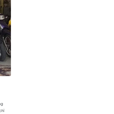
ng
chỉ