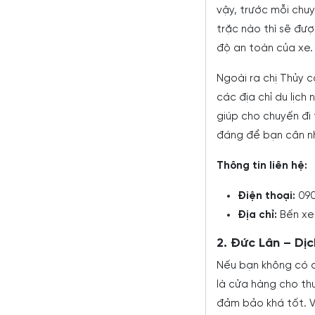
vậy, trước mỗi chuyế
trặc nào thì sẽ đư
độ an toàn của xe.
Ngoài ra chị Thủy c
các địa chỉ du lịch
giúp cho chuyến đi 
đáng để bạn cân n
Thông tin liên hệ:
Điện thoại:
09
Địa chỉ:
Bến xe
2. Đức Lân – Dị
Nếu bạn không có q
là cửa hàng cho th
đảm bảo khá tốt. Vì