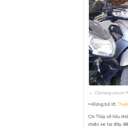
Cửa hàng của chị Th
>>Đừng bỏ lỡ:
Thuê
Chị Thủy sở hữu nh
chiếc xe tại đây đề