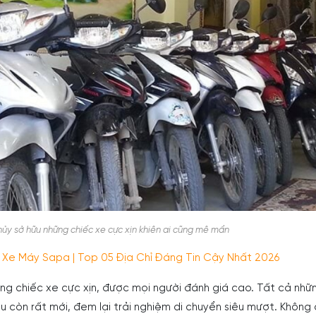
ủy sở hữu những chiếc xe cực xịn khiên ai cũng mê mẩn
 Xe Máy Sapa | Top 05 Địa Chỉ Đáng Tin Cậy Nhất 2026
ững chiếc xe cực xịn, được mọi người đánh giá cao. Tất cả nhữ
u còn rất mới, đem lại trải nghiệm di chuyển siêu mượt. Không 