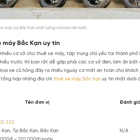
xe máy tại Bắc Kạn chất lượng mà bạn nên biết.
e máy Bắc Kạn uy tín
 nhiều cơ sở cho thuê xe máy, tập trung chủ yếu tại thành phố
hiểu trước thì bạn rất dễ gặp phải các cơ sở đen, làm ăn bất 
loại xe cũ hỏng đây ra nhiều nguay cơ mất an toàn cho khách
ã tổng hợp những địa chỉ
thuê xe máy Bắc Kạn
uy tín nhất dưới 
Tên đơn vị
Đánh gi
05 333
c Kạn, Tp Bắc Kạn, Bắc Kạn
N/A
0.000đ – 120.000đ/ngày