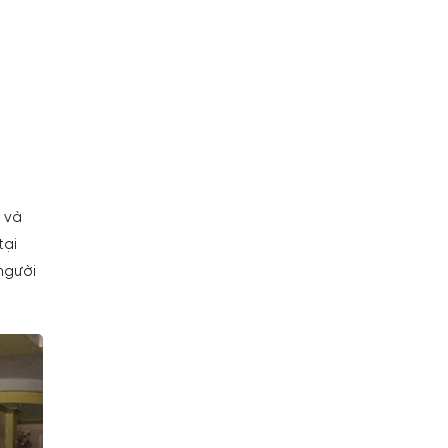
 và
tại
người