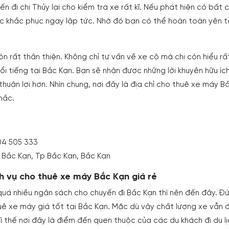
n đi chị Thủy lại cho kiểm tra xe rất kĩ. Nếu phát hiện có bất c
ợc khắc phục ngay lập tức. Nhờ đó bạn có thể hoàn toàn yên 
òn rất thân thiện. Không chỉ tư vấn về xe cộ mà chị còn hiểu rấ
 nổi tiếng tại Bắc Kạn. Bạn sẽ nhận được những lời khuyên hữu íc
thuận lợi hơn. Nhìn chung, nơi đây là địa chỉ cho thuê xe máy B
hắc.
04 505 333
 Bắc Kạn, Tp Bắc Kạn, Bắc Kạn
ch vụ cho thuê xe máy Bắc Kạn giá rẻ
uá nhiều ngân sách cho chuyến đi Bắc Kạn thì nên đến đây. Đ
uê xe máy giá tốt tại Bắc Kạn. Mặc dù vậy chất lượng xe vẫn 
 thế nơi đây là điểm đến quen thuộc của các du khách đi du lị