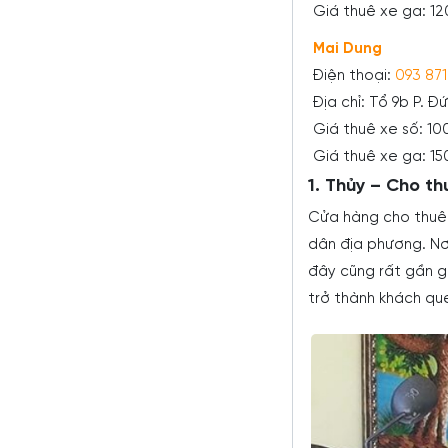
Giá thuê xe ga: 1
Mai Dung
Điện thoại:
093 871
Địa chỉ: Tổ 9b P. 
Giá thuê xe số: 1
Giá thuê xe ga: 1
1. Thủy – Cho t
Cửa hàng cho thuê 
dân địa phương. Nơi
đây cũng rất gần gũ
trở thành khách qu