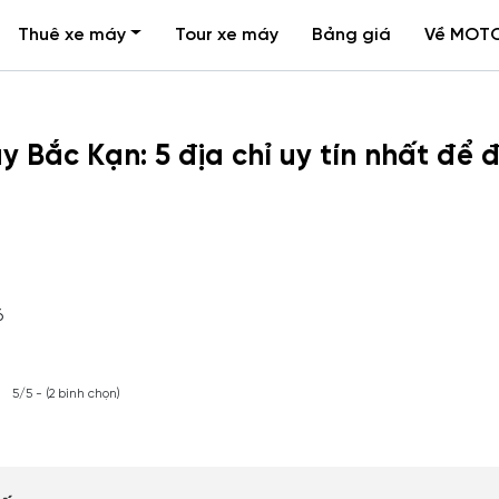
Thuê xe máy
Tour xe máy
Bảng giá
Về MOT
 Bắc Kạn: 5 địa chỉ uy tín nhất để đ
6
5/5 - (2 bình chọn)