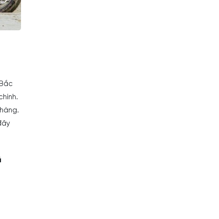
 Bắc
chính.
 hàng.
đây
á