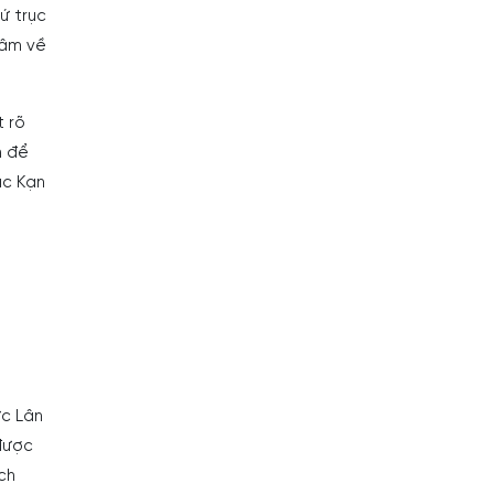
ứ trục
tâm về
t rõ
h để
ắc Kạn
ức Lân
được
ch