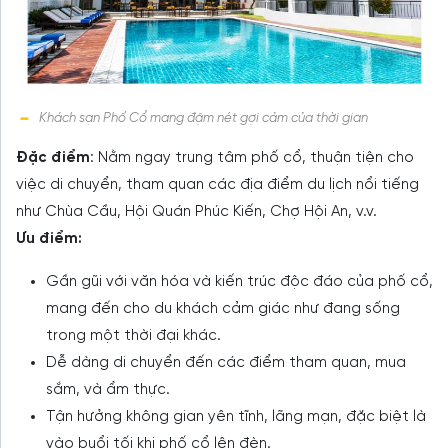
Khách sạn Phố Cổ mang đậm nét gợi cảm của thời gian
Đặc điểm
: Nằm ngay trung tâm phố cổ, thuận tiện cho
việc di chuyển, tham quan các địa điểm du lịch nổi tiếng
như Chùa Cầu, Hội Quán Phúc Kiến, Chợ Hội An, v.v.
Ưu điểm:
Gần gũi với văn hóa và kiến trúc độc đáo của phố cổ,
mang đến cho du khách cảm giác như đang sống
trong một thời đại khác.
Dễ dàng di chuyển đến các điểm tham quan, mua
sắm, và ẩm thực.
Tận hưởng không gian yên tĩnh, lãng mạn, đặc biệt là
vào buổi tối khi phố cổ lên đèn.