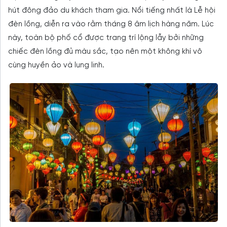
hút đông đảo du khách tham gia. Nổi tiếng nhất là Lễ hội
đèn lồng, diễn ra vào rằm tháng 8 âm lịch hàng năm. Lúc
này, toàn bộ phố cổ được trang trí lộng lẫy bởi những
chiếc đèn lồng đủ màu sắc, tạo nên một không khí vô
cùng huyền ảo và lung linh.