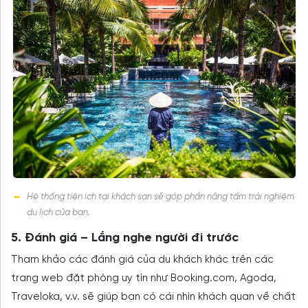
Hệ thống tiện ích tại khách sạn sẽ góp phần nâng tầm trải nghiệm
du lịch của bạn.
5. Đánh giá – Lắng nghe người đi trước
Tham khảo các đánh giá của du khách khác trên các
trang web đặt phòng uy tín như Booking.com, Agoda,
Traveloka, v.v. sẽ giúp bạn có cái nhìn khách quan về chất