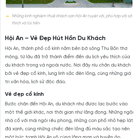
Những kinh nghiệm thuê khách sạn Hội An tuyệt vời, phù hợp với sở
thích và túi tiền.
Hội An – Vẻ Đẹp Hút Hồn Du Khách
Hội An, thành phố cổ kính nằm bên bờ sông Thu Bồn thơ
mộng, từ lâu đã trở thành điểm đến du lịch yêu thích của
du khách trong và ngoài nước. Nơi đây níu chân du khách
bởi vẻ đẹp cổ kính, lung linh sắc đèn lồng, cùng những giá
trị văn hóa, lịch sử độc đáo.
Vẻ đẹp cổ kính
Bước chân đến Hội An, du khách như được lạc bước vào
một thế giới khác, nơi thời gian như lắng đọng. Những ngôi
nhà cổ với mái ngói rêu phong, những con phố nhỏ hẹp lát
đá xanh, cùng những chiếc đèn lồng đủ màu sắc tạo nên
một bức tranh Hội An vô cùng lãng mạn và huyền ảo.