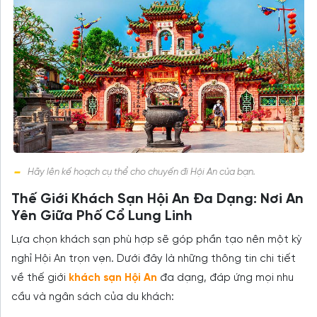
Hãy lên kế hoạch cụ thể cho chuyến đi Hội An của bạn.
Thế Giới Khách Sạn Hội An Đa Dạng: Nơi An
Yên Giữa Phố Cổ Lung Linh
Lựa chọn khách sạn phù hợp sẽ góp phần tạo nên một kỳ
nghỉ Hội An trọn vẹn. Dưới đây là những thông tin chi tiết
về thế giới
khách sạn Hội An
đa dạng, đáp ứng mọi nhu
cầu và ngân sách của du khách: