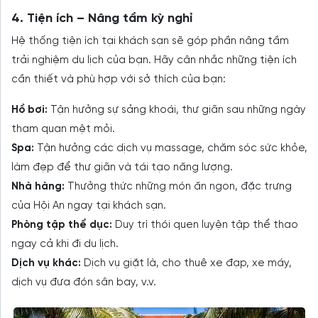
4. Tiện ích – Nâng tầm kỳ nghỉ
Hệ thống tiện ích tại khách sạn sẽ góp phần nâng tầm
trải nghiệm du lịch của bạn. Hãy cân nhắc những tiện ích
cần thiết và phù hợp với sở thích của bạn:
Hồ bơi:
Tận hưởng sự sảng khoái, thư giãn sau những ngày
tham quan mệt mỏi.
Spa:
Tận hưởng các dịch vụ massage, chăm sóc sức khỏe,
làm đẹp để thư giãn và tái tạo năng lượng.
Nhà hàng:
Thưởng thức những món ăn ngon, đặc trưng
của Hội An ngay tại khách sạn.
Phòng tập thể dục:
Duy trì thói quen luyện tập thể thao
ngay cả khi đi du lịch.
Dịch vụ khác:
Dịch vụ giặt là, cho thuê xe đạp, xe máy,
dịch vụ đưa đón sân bay, v.v.