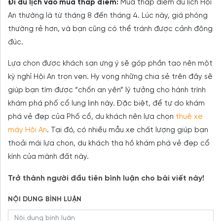
Đi du lịch vào mùa thấp điểm:
Mùa thấp điểm du lịch Hội
An thường là từ tháng 8 đến tháng 4. Lúc này, giá phòng
thường rẻ hơn, và bạn cũng có thể tránh được cảnh đông
đúc.
Lựa chọn được khách sạn ưng ý sẽ góp phần tạo nên một
kỳ nghỉ Hội An trọn vẹn. Hy vọng những chia sẻ trên đây sẽ
giúp bạn tìm được “chốn an yên” lý tưởng cho hành trình
khám phá phố cổ lung linh này. Đặc biệt, để tự do khám
phá vẻ đẹp của Phố cổ, du khách nên lựa chọn
thuê xe
máy Hội An
. Tại đó, có nhiều mẫu xe chất lượng giúp bạn
thoải mái lựa chọn, du khách tha hồ khám phá vẻ đẹp cổ
kính của mành đất này.
Trở thành người đầu tiên bình luận cho bài viết này!
NỘI DUNG BÌNH LUẬN