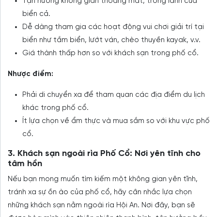
Tận hưởng không gian thoáng mát, trong lành của
biển cả.
Dễ dàng tham gia các hoạt động vui chơi giải trí tại
biển như tắm biển, lướt ván, chèo thuyền kayak, v.v.
Giá thành thấp hơn so với khách sạn trong phố cổ.
Nhược điểm:
Phải di chuyển xa để tham quan các địa điểm du lịch
khác trong phố cổ.
Ít lựa chọn về ẩm thực và mua sắm so với khu vực phố
cổ.
3. Khách sạn ngoài rìa Phố Cổ: Nơi yên tĩnh cho
tâm hồn
Nếu bạn mong muốn tìm kiếm một không gian yên tĩnh,
tránh xa sự ồn ào của phố cổ, hãy cân nhắc lựa chọn
những khách sạn nằm ngoài rìa Hội An. Nơi đây, bạn sẽ