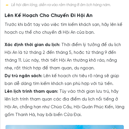
Lễ hội đèn lồng, diễn ra vào rằm tháng 8 âm lịch hàng năm.
Lên Kế Hoạch Cho Chuyến Đi Hội An
Trước khi bắt tay vào việc tìm kiếm khách sạn, hãy lên kế
hoạch cụ thể cho chuyến đi Hội An của bạn.
Xác định thời gian du lịch:
Thời điểm lý tưởng để du lịch
Hội An là từ tháng 2 đến tháng 5, hoặc từ tháng 9 đến
tháng 11. Lúc này, thời tiết Hội An thường khô ráo, nắng
nhẹ, rất thích hợp để tham quan, du ngoạn.
Dự trù ngân sách:
Lên kế hoạch chi tiêu rõ ràng sẽ giúp
bạn dễ dàng tìm kiếm khách sạn phù hợp với túi tiền.
Lên lịch trình tham quan:
Tùy vào thời gian lưu trú, hãy
lên lịch trình tham quan các địa điểm du lịch nổi tiếng ở
Hội An, chẳng hạn như Chùa Cầu, Hội Quán Phúc Kiến, làng
gốm Thanh Hà, hay bãi biển Cửa Đại.