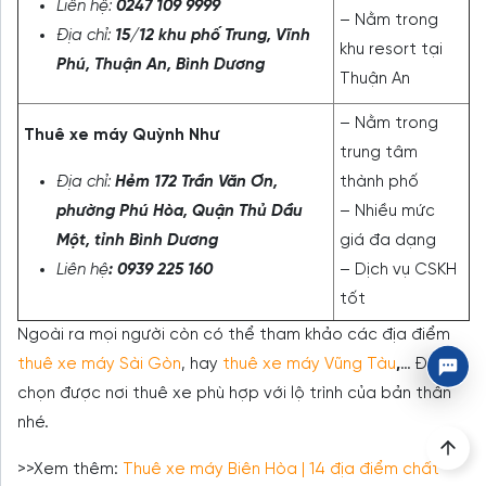
Liên hệ:
0247 109 9999
– Nằm trong
Địa chỉ:
15/12 khu phố Trung, Vĩnh
khu resort tại
Phú, Thuận An, Bình Dương
Thuận An
– Nằm trong
Thuê xe máy Quỳnh Như
trung tâm
Địa chỉ:
Hẻm 172 Trần Văn Ơn,
thành phố
phường Phú Hòa, Quận Thủ Dầu
– Nhiều mức
Một, tỉnh Bình Dương
giá đa dạng
Liên hệ
: 0939 225 160
– Dịch vụ CSKH
tốt
Ngoài ra mọi người còn có thể tham khảo các địa điểm
thuê xe máy Sài Gòn
, hay
thuê xe máy Vũng Tàu
,
… Để lựa
chọn được nơi thuê xe phù hợp với lộ trình của bản thân
nhé.
>>Xem thêm:
Thuê xe máy Biên Hòa | 14 địa điểm chất