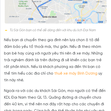
Từ Sài Gòn bạn có thể dễ dàng đến với khu du lịch Đại Nam
Nếu bạn di chuyển theo gia đình nên lựa chọn ô tô để
đảm bảo yếu tổ thoải mái, thư giãn. Nếu đi theo nhóm
bạn bè hay cùng với người yêu thì nên đi xe máy. Những
trải nghiệm đánh lái trên đường đi sẽ khiến các bạn trẻ
rất phấn khích. Nếu là khách phương xa đến thì bạn có
thể tìm hiểu các địa chỉ cho
thuê xe máy Bình Dương
uy
tín này nhé.
Ngoài ra với các du khách Sài Gòn, mọi người có thể đến
KDL Đại Nam theo QL 13. Quãng đường di chuyển chưa
đến 40 km, vì thế nên nơi đây rất hợp cho các chuyến đi