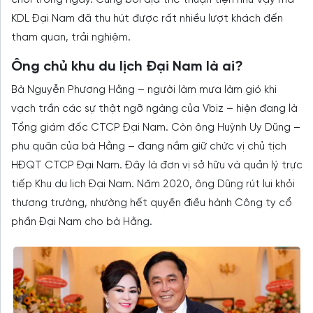
chơi trong ngày. Cũng bởi địa thế thuận tiện như vậy mà
KDL Đại Nam đã thu hút được rất nhiều lượt khách đến
tham quan, trải nghiệm.
Ông chủ khu du lịch Đại Nam là ai?
Bà Nguyễn Phương Hằng – người làm mưa làm gió khi
vạch trần các sự thật ngỡ ngàng của Vbiz – hiện đang là
Tổng giám đốc CTCP Đại Nam. Còn ông Huỳnh Uy Dũng –
phu quân của bà Hằng – đang nắm giữ chức vị chủ tịch
HĐQT CTCP Đại Nam. Đây là đơn vị sở hữu và quản lý trực
tiếp Khu du lịch Đại Nam. Năm 2020, ông Dũng rút lui khỏi
thương trường, nhường hết quyền điều hành Công ty cổ
phần Đại Nam cho bà Hằng.