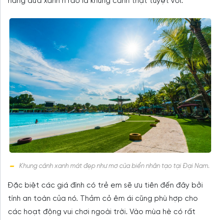
hàng dừa xanh rì rào là khung cảnh thật tuyệt vời.
Khung cảnh xanh mát đẹp như mơ của biển nhân tạo tại Đại Nam.
Đặc biệt các giá đình có trẻ em sẽ ưu tiên đến đây bởi
tính an toàn của nó. Thảm cỏ êm ái cũng phù hợp cho
các hoạt động vui chơi ngoài trời. Vào mùa hè có rất