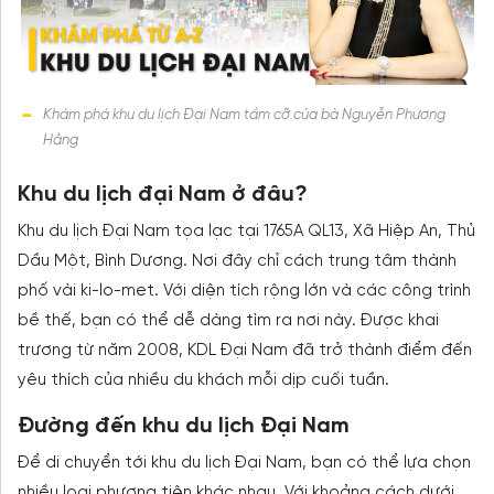
Khám phá khu du lịch Đại Nam tầm cỡ của bà Nguyễn Phương
Hằng
Khu du lịch đại Nam ở đâu?
Khu du lịch Đại Nam tọa lạc tại 1765A QL13, Xã Hiệp An, Thủ
Dầu Một, Bình Dương. Nơi đây chỉ cách trung tâm thành
phố vài ki-lo-met. Với diện tích rộng lớn và các công trình
bề thế, bạn có thể dễ dàng tìm ra nơi này. Được khai
trương từ năm 2008, KDL Đại Nam đã trở thành điểm đến
yêu thích của nhiều du khách mỗi dịp cuối tuần.
Đường đến khu du lịch Đại Nam
Để di chuyển tới khu du lịch Đại Nam, bạn có thể lựa chọn
nhiều loại phương tiện khác nhau. Với khoảng cách dưới