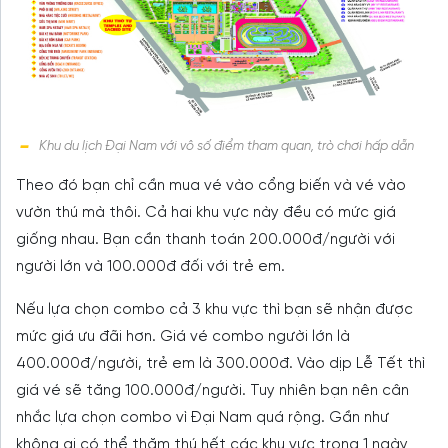
Khu du lịch Đại Nam với vô số điểm tham quan, trò chơi hấp dẫn
Theo đó bạn chỉ cần mua vé vào cổng biến và vé vào
vườn thú mà thôi. Cả hai khu vực này đều có mức giá
giống nhau. Bạn cần thanh toán 200.000đ/người với
người lớn và 100.000đ đối với trẻ em.
Nếu lựa chọn combo cả 3 khu vực thì bạn sẽ nhận được
mức giá ưu đãi hơn. Giá vé combo người lớn là
400.000đ/người, trẻ em là 300.000đ. Vào dịp Lễ Tết thì
giá vé sẽ tăng 100.000đ/người. Tuy nhiên bạn nên cân
nhắc lựa chọn combo vì Đại Nam quá rộng. Gần như
không ai có thể thăm thú hết các khu vực trong 1 ngày