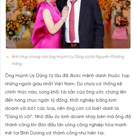
Ảnh chụp chung của ông Huỳnh Uy Dũng và bà Nguyễn Phương
Hằng.
Ông Huỳnh Uy Dũng từ lâu đã được mệnh danh thuộc top
những người giàu nhất Việt Nam. Dù chưa có thống kê
chính thức nào, song khối tài sản của ông ước chừng lên
đến hàng chục ngàn tỷ đồng. Khởi nghiệp bằng kinh
doanh vôi bột các loại, nên ông còn có biệt danh là
“Dũng lò vôi”. Nhờ đầu óc kinh doanh nhạy bén mà ông đã
thành công khi đón đầu làn sóng công nghiệp hóa mạnh
mẽ tại Bình Dương và thành công như hiện tại.