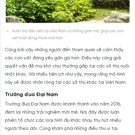
Vườn thú đầu tiên tại Việt Nam có không gian mở, giúp các con
vật hoạt động thoải mái hơn.
Cũng bởi vậy những người đến tham quan sẽ cảm thấy
các con vật đáng yêu gần gũi hơn. Điều này cũng giải
quyết vấn đề mùi khó chịu thường gặp tại các sở thú nuôi
nhốt khác. Với nhiều tiện ích như vậy, mong rằng mô hình
này sẽ được nhân rộng tại các sở thú khác tại Việt Nam.
Trường đua Đại Nam
Trường đua Đại Nam được khánh thành vào nắm 2016,
đem lại những trải nghiệm mới mẻ. Nơi đây được luân
phiên tổ chức các loại hình đu khác nhau thu hút nhiều
người theo dõi. Cùng khám phá những điều thú vị tại