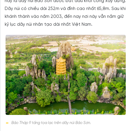
này là dãy núi Bảo Sơn được bắt đầu khởi công xây dựng.
Dãy núi có chiều dài 252m và đỉnh cao nhất 65,8m. Sau khi
khánh thành vào năm 2003, đến nay nơi này vẫn nắm giữ
kỷ lục dãy núi nhân tạo dài nhất Việt Nam.
Bảo Tháp 9 tầng tọa lạc trên dãy núi Bảo Sơn.