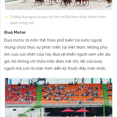
Trường đua ngựa với quy mô lớn tại Đại Nam được khách tham
quan trông chờ.
Đua Motor
Đua motor là môn thể thao phổ biến tại nước ngoài
nhưng chưa thực sự phát triển tại Việt Nam. Những pha
ôm cua cực khét của tay đua sẽ khiến người xem sởn da
gà. Nó không chỉ thỏa mãn đam mê tốc độ của bao
người mà còn là màn trình diễn kỹ thuật đầy mãn nhãn.