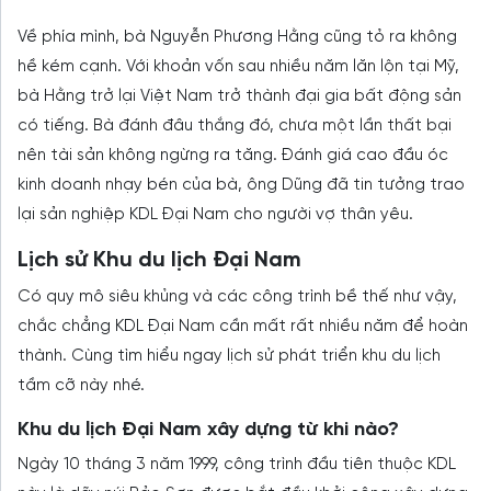
Về phía mình, bà Nguyễn Phương Hằng cũng tỏ ra không
hề kém cạnh. Với khoản vốn sau nhiều năm lăn lộn tại Mỹ,
bà Hằng trở lại Việt Nam trở thành đại gia bất động sản
có tiếng. Bà đánh đâu thắng đó, chưa một lần thất bại
nên tài sản không ngừng ra tăng. Đánh giá cao đầu óc
kinh doanh nhạy bén của bà, ông Dũng đã tin tưởng trao
lại sản nghiệp KDL Đại Nam cho người vợ thân yêu.
Lịch sử Khu du lịch Đại Nam
Có quy mô siêu khủng và các công trình bề thế như vậy,
chắc chẳng KDL Đại Nam cần mất rất nhiều năm để hoàn
thành. Cùng tìm hiểu ngay lịch sử phát triển khu du lịch
tầm cỡ này nhé.
Khu du lịch Đại Nam xây dựng từ khi nào?
Ngày 10 tháng 3 năm 1999, công trình đầu tiên thuộc KDL