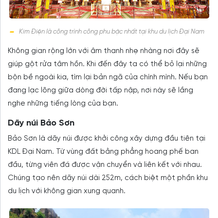
Kim Điện là công trình công phu bậc nhất tại khu du lịch Đại Nam
Không gian rộng lớn với âm thanh nhẹ nhàng nơi đây sẽ
giúp gột rửa tâm hồn. Khi đến đây ta có thể bỏ lại những
bộn bề ngoài kia, tìm lại bản ngã của chính mình. Nếu bạn
đang lạc lõng giữa dòng đời tấp nập, nơi này sẽ lắng
nghe những tiếng lòng của bạn.
Dãy núi Bảo Sơn
Bảo Sơn là dãy núi được khởi công xây dựng đầu tiên tại
KDL Đại Nam. Từ vùng đất bằng phẳng hoang phế ban
đầu, từng viên đá được vận chuyển và liên kết với nhau.
Chúng tạo nên dãy núi dài 252m, cách biệt một phần khu
du lịch với không gian xung quanh.