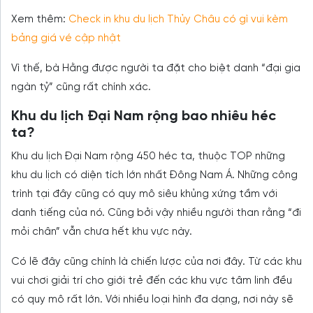
Xem thêm:
Check in khu du lịch Thủy Châu có gì vui kèm
bảng giá vé cập nhật
Vì thế, bà Hằng được người ta đặt cho biệt danh “đại gia
ngàn tỷ” cũng rất chính xác.
Khu du lịch Đại Nam rộng bao nhiêu héc
ta?
Khu du lịch Đại Nam rộng 450 héc ta, thuộc TOP những
khu du lịch có diện tích lớn nhất Đông Nam Á. Những công
trình tại đây cũng có quy mô siêu khủng xứng tầm với
danh tiếng của nó. Cũng bởi vậy nhiều người than rằng “đi
mỏi chân” vẫn chưa hết khu vực này.
Có lẽ đây cũng chính là chiến lược của nơi đây. Từ các khu
vui chơi giải trí cho giới trẻ đến các khu vực tâm linh đều
có quy mô rất lớn. Với nhiều loại hình đa dạng, nơi này sẽ