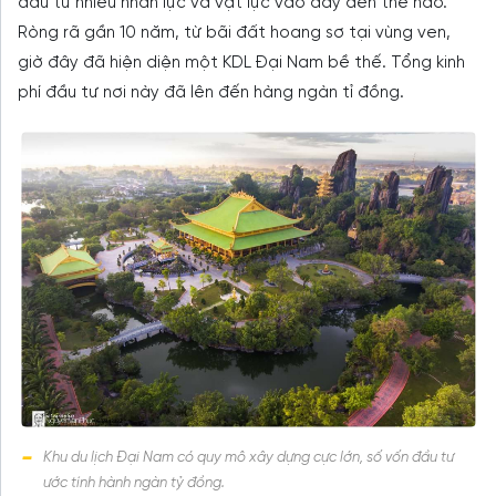
đầu tư nhiều nhân lực và vật lực vào đây đến thế nào.
Ròng rã gần 10 năm, từ bãi đất hoang sơ tại vùng ven,
giờ đây đã hiện diện một KDL Đại Nam bề thế. Tổng kinh
phí đầu tư nơi này đã lên đến hàng ngàn tỉ đồng.
Khu du lịch Đại Nam có quy mô xây dựng cực lớn, số vốn đầu tư
ước tính hành ngàn tỷ đồng.