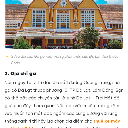
Sự ra đời của Ga gắn liền với sự phát triển của Đà Lạt thời thuộc
Pháp
2. Địa chỉ ga
Nằm ngay tại vị trí đắc địa số 1 đường Quang Trung, nhà
ga cổ Đà Lạt thuộc phường 10, TP Đà Lạt, Lâm Đồng. Bạn
có thể bắt các chuyến tàu lộ trình Đà Lạt – Trại Mát để
ghé qua đây tham quan. Nếu bạn vừa muốn trải nghiệm
vừa muốn tận mắt dạo ngắm các cung đường với rừng
thông xanh rì thì hãy lựa chọn địa điểm cho
thuê xe máy