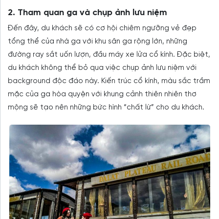
2. Tham quan ga và chụp ảnh lưu niệm
Đến đây, du khách sẽ có cơ hội chiêm ngưỡng vẻ đẹp
tổng thể của nhà ga với khu sân ga rộng lớn, những
đường ray sắt uốn lượn, đầu máy xe lửa cổ kính. Đặc biệt,
du khách không thể bỏ qua việc chụp ảnh lưu niệm với
background độc đáo này. Kiến trúc cổ kính, màu sắc trầm
mặc của ga hòa quyện với khung cảnh thiên nhiên thơ
mộng sẽ tạo nên những bức hình “chất lừ” cho du khách.