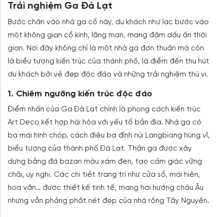
Trải nghiệm Ga Đà Lạt
Bước chân vào nhà ga cổ này, du khách như lạc bước vào
một không gian cổ kính, lãng mạn, mang đậm dấu ấn thời
gian. Nơi đây không chỉ là một nhà ga đơn thuần mà còn
là biểu tượng kiến trúc của thành phố, là điểm đến thu hút
du khách bởi vẻ đẹp độc đáo và những trải nghiệm thú vị.
1. Chiêm ngưỡng kiến trúc độc đáo
Điểm nhấn của Ga Đà Lạt chính là phong cách kiến trúc
Art Deco kết hợp hài hòa với yếu tố bản địa. Nhà ga có
ba mái hình chóp, cách điệu ba đỉnh núi Langbiang hùng vĩ,
biểu tượng của thành phố Đà Lạt. Thân ga được xây
dựng bằng đá bazan màu xám đen, tạo cảm giác vững
chãi, uy nghi. Các chi tiết trang trí như cửa sổ, mái hiên,
hoa văn… được thiết kế tinh tế, mang hơi hướng châu Âu
nhưng vẫn phảng phất nét đẹp của nhà rông Tây Nguyên.