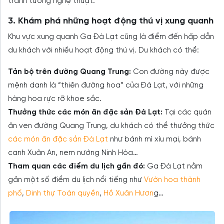
tranh tường nghệ thuật.
3. Khám phá những hoạt động thú vị xung quanh
Khu vực xung quanh Ga Đà Lạt cũng là điểm đến hấp dẫn
du khách với nhiều hoạt động thú vị. Du khách có thể:
Tản bộ trên đường Quang Trung:
Con đường này được
mệnh danh là “thiên đường hoa” của Đà Lạt, với những
hàng hoa rực rỡ khoe sắc.
Thưởng thức các món ăn đặc sản Đà Lạt:
Tại các quán
ăn ven đường Quang Trung, du khách có thể thưởng thức
các món ăn đặc sản Đà Lạt
như bánh mì xíu mại, bánh
canh Xuân An, nem nướng Ninh Hòa…
Tham quan các điểm du lịch gần đó:
Ga Đà Lạt nằm
gần một số điểm du lịch nổi tiếng như
Vườn hoa thành
phố
,
Dinh thự Toàn quyền
,
Hồ Xuân Hươn
g…