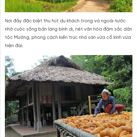
Nơi đây đặc biệt thu hút du khách trong và ngoài nước
nhờ cuộc sống bản làng bình dị, nét văn hóa đậm sắc dân
tộc Mường, phong cách kiến trúc nhà sàn vừa cổ kính vừa
hiện đại.