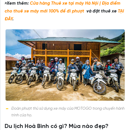
>Xem thêm:
Cửa hàng Thuê xe tại máy Hà Nội | Địa điểm
cho thuê xe máy mới 100% để đi phượt
và đặt thuê xe
TẠI
ĐÂY
.
Đoàn phượt thủ sử dụng xe máy của MOTOGO trong chuyến hành
trình của họ.
Du lịch Hoà Bình có gì? Mùa nào đẹp?