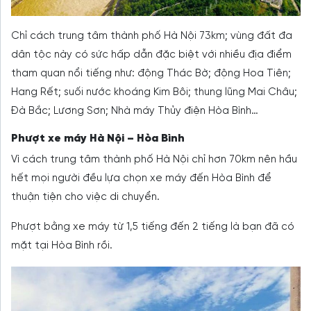
Chỉ cách trung tâm thành phố Hà Nội 73km; vùng đất đa
dân tộc này có sức hấp dẫn đặc biệt với nhiều địa điểm
tham quan nổi tiếng như: động Thác Bờ; động Hoa Tiên;
Hang Rết; suối nước khoáng Kim Bôi; thung lũng Mai Châu;
Đà Bắc; Lương Sơn; Nhà máy Thủy điện Hòa Bình…
Phượt xe máy Hà Nội – Hòa Bình
Vì cách trung tâm thành phố Hà Nội chỉ hơn 70km nên hầu
hết mọi người đều lựa chọn xe máy đến Hòa Bình để
thuận tiện cho việc di chuyển.
Phượt bằng xe máy từ 1,5 tiếng đến 2 tiếng là bạn đã có
mặt tại Hòa Bình rồi.