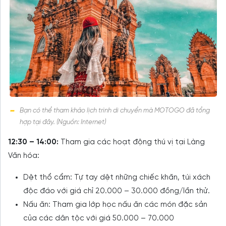
Bạn có thể tham khảo lịch trình di chuyển mà MOTOGO đã tổng
hợp tại đây. (Nguồn: Internet)
12:30 – 14:00:
Tham gia các hoạt động thú vị tại Làng
Văn hóa:
Dệt thổ cẩm: Tự tay dệt những chiếc khăn, túi xách
độc đáo với giá chỉ 20.000 – 30.000 đồng/lần thử.
Nấu ăn: Tham gia lớp học nấu ăn các món đặc sản
của các dân tộc với giá 50.000 – 70.000