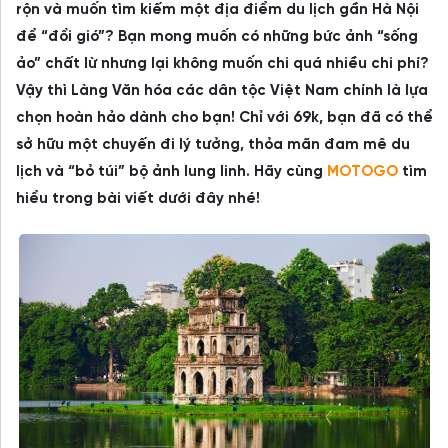
rộn và muốn tìm kiếm một địa điểm du lịch gần Hà Nội
để “đổi gió”? Bạn mong muốn có những bức ảnh “sống
ảo” chất lừ nhưng lại không muốn chi quá nhiều chi phí?
Vậy thì Làng Văn hóa các dân tộc Việt Nam chính là lựa
chọn hoàn hảo dành cho bạn! Chỉ với 69k, bạn đã có thể
sở hữu một chuyến đi lý tưởng, thỏa mãn đam mê du
lịch và “bỏ túi” bộ ảnh lung linh. Hãy cùng
MOTOGO
tìm
hiểu trong bài viết dưới đây nhé!