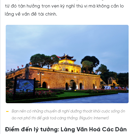
từ đó tận hưởng trọn vẹn kỳ nghỉ thú vị mà không cần lo
lắng về vấn đề tài chính.
Bạn nên có những chuyến đi nghỉ dưỡng thoát khỏi cuộc sống ồn
ào nơi phố thị để giải toả căng thẳng. (Nguồn: Internet)
Điểm đến lý tưởng: Làng Văn Hoá Các Dân