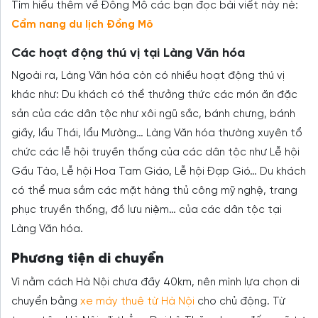
Tìm hiểu thêm về Đông Mô các bạn đọc bài viết này nè:
Cẩm nang du lịch Đồng Mô
Các hoạt động thú vị tại Làng Văn hóa
Ngoài ra, Làng Văn hóa còn có nhiều hoạt động thú vị
khác như: Du khách có thể thưởng thức các món ăn đặc
sản của các dân tộc như xôi ngũ sắc, bánh chưng, bánh
giầy, lẩu Thái, lẩu Mường… Làng Văn hóa thường xuyên tổ
chức các lễ hội truyền thống của các dân tộc như Lễ hội
Gầu Tào, Lễ hội Hoa Tam Giáo, Lễ hội Đạp Gió… Du khách
có thể mua sắm các mặt hàng thủ công mỹ nghệ, trang
phục truyền thống, đồ lưu niệm… của các dân tộc tại
Làng Văn hóa.
Phương tiện di chuyển
Vì nằm cách Hà Nội chưa đầy 40km, nên mình lựa chọn di
chuyển bằng
xe máy thuê từ Hà Nội
cho chủ động. Từ