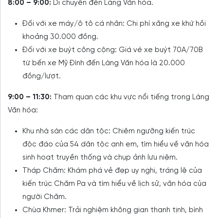
8:00 – 9:00:
Di chuyển đến Làng Văn hóa.
Đối với xe máy/ô tô cá nhân: Chi phí xăng xe khứ hồi
khoảng 30.000 đồng.
Đối với xe buýt công cộng: Giá vé xe buýt 70A/70B
từ bến xe Mỹ Đình đến Làng Văn hóa là 20.000
đồng/lượt.
9:00 – 11:30:
Tham quan các khu vực nổi tiếng trong Làng
Văn hóa:
Khu nhà sàn các dân tộc: Chiêm ngưỡng kiến trúc
độc đáo của 54 dân tộc anh em, tìm hiểu về văn hóa
sinh hoạt truyền thống và chụp ảnh lưu niệm.
Tháp Chăm: Khám phá vẻ đẹp uy nghi, tráng lệ của
kiến trúc Chăm Pa và tìm hiểu về lịch sử, văn hóa của
người Chăm.
Chùa Khmer: Trải nghiệm không gian thanh tịnh, bình