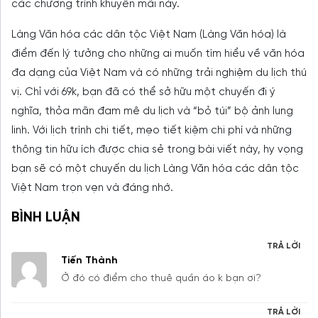
các chương trình khuyến mãi này.
Làng Văn hóa các dân tộc Việt Nam (Làng Văn hóa) là
điểm đến lý tưởng cho những ai muốn tìm hiểu về văn hóa
đa dạng của Việt Nam và có những trải nghiệm du lịch thú
vị. Chỉ với 69k, bạn đã có thể sở hữu một chuyến đi ý
nghĩa, thỏa mãn đam mê du lịch và “bỏ túi” bộ ảnh lung
linh. Với lịch trình chi tiết, mẹo tiết kiệm chi phí và những
thông tin hữu ích được chia sẻ trong bài viết này, hy vọng
bạn sẽ có một chuyến du lịch Làng Văn hóa các dân tộc
Việt Nam trọn vẹn và đáng nhớ.
BÌNH LUẬN
TRẢ LỜI
Tiến Thành
Ở đó có điểm cho thuê quần áo k bạn ơi?
TRẢ LỜI