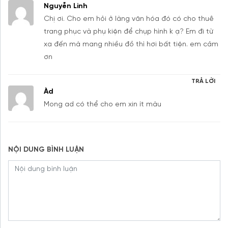
Nguyễn Linh
Chị ơi. Cho em hỏi ở làng văn hóa đó có cho thuê
trang phục và phụ kiện để chụp hình k ạ? Em đi từ
xa đến mà mang nhiều đồ thì hơi bất tiện. em cảm
ơn
TRẢ LỜI
Àd
Mong ad có thể cho em xin ít màu
NỘI DUNG BÌNH LUẬN