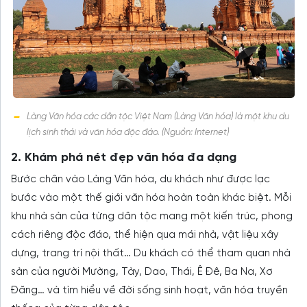
Làng Văn hóa các dân tộc Việt Nam (Làng Văn hóa) là một khu du
lịch sinh thái và văn hóa độc đáo. (Nguồn: Internet)
2. Khám phá nét đẹp văn hóa đa dạng
Bước chân vào Làng Văn hóa, du khách như được lạc
bước vào một thế giới văn hóa hoàn toàn khác biệt. Mỗi
khu nhà sàn của từng dân tộc mang một kiến trúc, phong
cách riêng độc đáo, thể hiện qua mái nhà, vật liệu xây
dựng, trang trí nội thất… Du khách có thể tham quan nhà
sàn của người Mường, Tày, Dao, Thái, Ê Đê, Ba Na, Xơ
Đăng… và tìm hiểu về đời sống sinh hoạt, văn hóa truyền