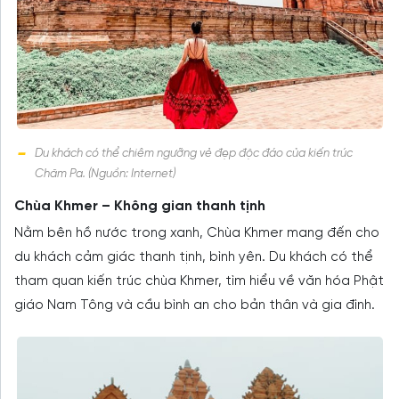
Du khách có thể chiêm ngưỡng vẻ đẹp độc đáo của kiến trúc
Chăm Pa. (Nguồn: Internet)
Chùa Khmer – Không gian thanh tịnh
Nằm bên hồ nước trong xanh, Chùa Khmer mang đến cho
du khách cảm giác thanh tịnh, bình yên. Du khách có thể
tham quan kiến trúc chùa Khmer, tìm hiểu về văn hóa Phật
giáo Nam Tông và cầu bình an cho bản thân và gia đình.