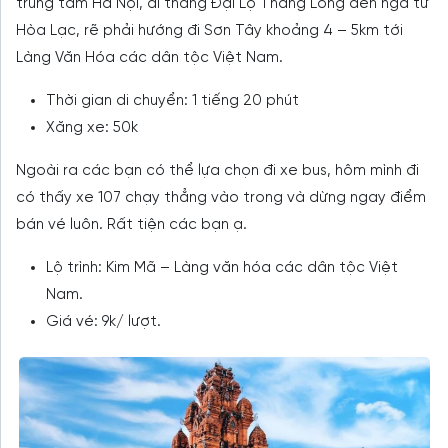
trung tâm Hà Nội, đi thẳng Đại Lộ Thăng Long đến ngã tư
Hòa Lạc, rẽ phải hướng đi Sơn Tây khoảng 4 – 5km tới
Làng Văn Hóa các dân tộc Việt Nam.
Thời gian di chuyển: 1 tiếng 20 phút
Xăng xe: 50k
Ngoài ra các bạn có thể lựa chọn đi xe bus, hôm mình đi
có thấy xe 107 chạy thẳng vào trong và dừng ngay điểm
bán vé luôn. Rất tiện các bạn ạ.
Lộ trình: Kim Mã – Làng văn hóa các dân tộc Việt
Nam.
Giá vé: 9k/ lượt.