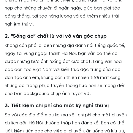
chuyển ngắn và chi phí tiết kiệm, du lịch gần Hà Nội phù
hợp cho những chuyến đi ngắn ngày, giúp bạn giải tỏa
căng thẳng, tái tạo năng lượng và có thêm nhiều trải
nghiệm thú vị.
2. “Sống ảo” chất lừ với vô vàn góc chụp
Không cần phải đi đến những địa danh nổi tiếng quốc tế,
ngay tại vùng ngoại thành Hà Nội, bạn vẫn có thể có
được những bức ảnh “sống ảo” cực chất. Làng Văn hóa
các dân tộc Việt Nam với kiến trúc đặc trưng của các
dân tộc anh em, khung cảnh thiên nhiên tươi mát cùng
những bộ trang phục truyền thống hứa hẹn sẽ mang đến
cho bạn background chụp ảnh tuyệt vời.
3. Tiết kiệm chi phí cho một kỳ nghỉ thú vị
So với các địa điểm du lịch xa xôi, chi phí cho một chuyến
du lịch gần Hà Nội thường thấp hơn đáng kể. Bạn có thể
tiết kiệm tiền bạc cho việc di chuyển, ăn uống và lưu trú,