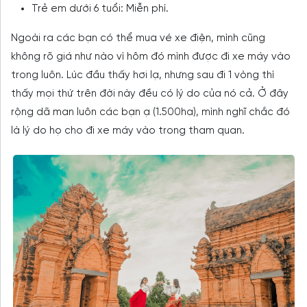
Trẻ em dưới 6 tuổi: Miễn phí.
Ngoài ra các bạn có thể mua vé xe điện, mình cũng
không rõ giá như nào vì hôm đó mình được đi xe máy vào
trong luôn. Lúc đầu thấy hơi lạ, nhưng sau đi 1 vòng thì
thấy mọi thứ trên đời này đều có lý do của nó cả. Ở đây
rộng dã man luôn các bạn ạ (1.500ha), mình nghĩ chắc đó
là lý do họ cho đi xe máy vào trong tham quan.