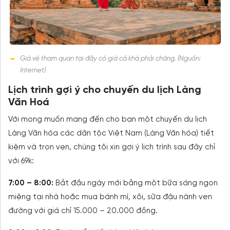
Giá vé tham quan tại đây có giá cả khá phải chăng. (Nguồn:
Internet)
Lịch trình gợi ý cho chuyến du lịch Làng
Văn Hoá
Với mong muốn mang đến cho bạn một chuyến du lịch
Làng Văn hóa các dân tộc Việt Nam (Làng Văn hóa) tiết
kiệm và trọn vẹn, chúng tôi xin gợi ý lịch trình sau đây chỉ
với 69k:
7:00 – 8:00:
Bắt đầu ngày mới bằng một bữa sáng ngon
miệng tại nhà hoặc mua bánh mì, xôi, sữa đậu nành ven
đường với giá chỉ 15.000 – 20.000 đồng.