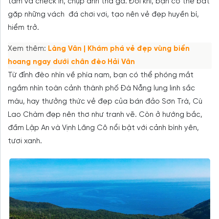
tắm và check in, chụp ảnh thả ga. Đôi khi, bạn có thể bắt
gặp những vách đá chơi vơi, tạo nên vẻ đẹp huyền bí,
hiểm trở.
Xem thêm:
Làng Vân | Khám phá vẻ đẹp vùng biển
hoang ngay dưới chân đèo Hải Vân
Từ đỉnh đèo nhìn về phía nam, bạn có thể phóng mắt
ngắm nhìn toàn cảnh thành phố Đà Nẵng lung linh sắc
màu, hay thưởng thức vẻ đẹp của bán đảo Sơn Trà, Cù
Lao Chàm đẹp nên thơ như tranh vẽ. Còn ở hướng bắc,
đầm Lập An và Vịnh Lăng Cô nổi bật với cảnh bình yên,
tươi xanh.