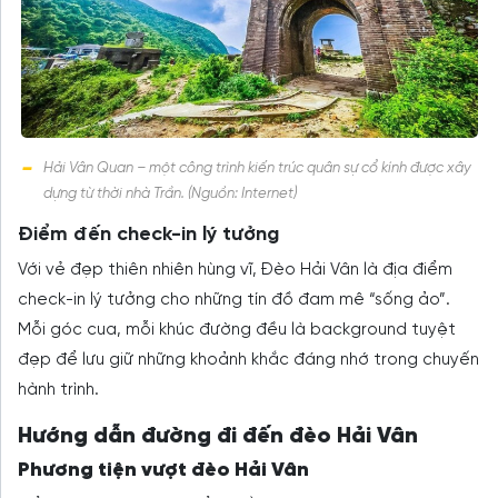
Hải Vân Quan – một công trình kiến trúc quân sự cổ kính được xây
dựng từ thời nhà Trần. (Nguồn: Internet)
Điểm đến check-in lý tưởng
Với vẻ đẹp thiên nhiên hùng vĩ, Đèo Hải Vân là địa điểm
check-in lý tưởng cho những tín đồ đam mê “sống ảo”.
Mỗi góc cua, mỗi khúc đường đều là background tuyệt
đẹp để lưu giữ những khoảnh khắc đáng nhớ trong chuyến
hành trình.
Hướng dẫn đường đi đến đèo Hải Vân
Phương tiện vượt đèo Hải Vân