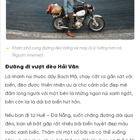
Khám phá cung đường đèo bằng xe máy là lý tưởng hơn cả.
(Nguồn: Internet)
Đường đi vượt đèo Hải Vân
Là nhánh núi thuộc dãy Bạch Mã, chạy cắt ra gần sát với
biển, đèo được thiên nhiên ưu ái cho cảnh sắc đẹp mê
đắm lòng người với một bên là những ngọn núi xanh ngắt,
bên còn lại là dải bờ biển hút hồn.
Nếu bạn đi từ Huế – Đà Nẵng, suốt chặng đường dài qua
đèo, bạn sẽ bắt gặp rất nhiều bãi biển tuyệt đẹp màu
nước xanh biếc. Thậm chí một số bãi và có thể xuống