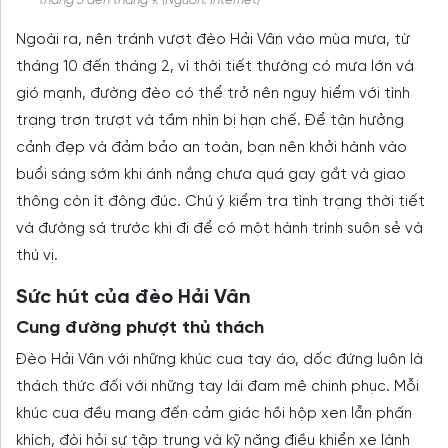
tháng 3 đến tháng 9. (Nguồn: Internet)
Ngoài ra, nên tránh vượt đèo Hải Vân vào mùa mưa, từ
tháng 10 đến tháng 2, vì thời tiết thường có mưa lớn và
gió mạnh, đường đèo có thể trở nên nguy hiểm với tình
trạng trơn trượt và tầm nhìn bị hạn chế. Để tận hưởng
cảnh đẹp và đảm bảo an toàn, bạn nên khởi hành vào
buổi sáng sớm khi ánh nắng chưa quá gay gắt và giao
thông còn ít đông đúc. Chú ý kiểm tra tình trạng thời tiết
và đường sá trước khi đi để có một hành trình suôn sẻ và
thú vị.
Sức hút của đèo Hải Vân
Cung đường phượt thủ thách
Đèo Hải Vân với những khúc cua tay áo, dốc đứng luôn là
thách thức đối với những tay lái đam mê chinh phục. Mỗi
khúc cua đều mang đến cảm giác hồi hộp xen lẫn phấn
khích, đòi hỏi sự tập trung và kỹ năng điều khiển xe lành