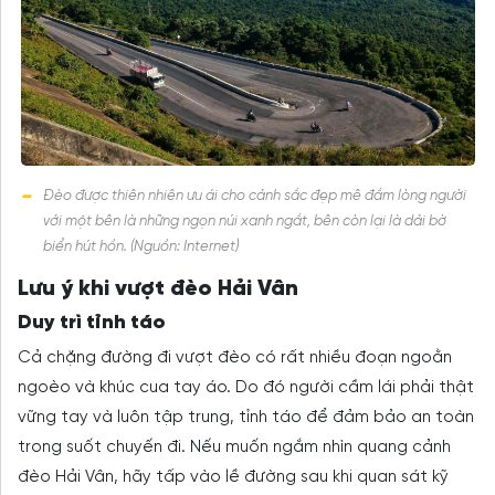
Đèo được thiên nhiên ưu ái cho cảnh sắc đẹp mê đắm lòng người
với một bên là những ngọn núi xanh ngắt, bên còn lại là dải bờ
biển hút hồn. (Nguồn: Internet)
Lưu ý khi vượt đèo Hải Vân
Duy trì tỉnh táo
Cả chặng đường đi vượt đèo có rất nhiều đoạn ngoằn
ngoèo và khúc cua tay áo. Do đó người cầm lái phải thật
vững tay và luôn tập trung, tỉnh táo để đảm bảo an toàn
trong suốt chuyến đi. Nếu muốn ngắm nhìn quang cảnh
đèo Hải Vân, hãy tấp vào lề đường sau khi quan sát kỹ