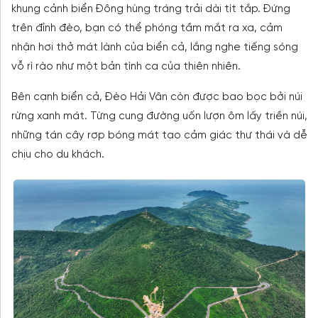
khung cảnh biển Đông hùng tráng trải dài tít tắp. Đứng
trên đỉnh đèo, bạn có thể phóng tầm mắt ra xa, cảm
nhận hơi thở mát lành của biển cả, lắng nghe tiếng sóng
vỗ rì rào như một bản tình ca của thiên nhiên.
Bên cạnh biển cả, Đèo Hải Vân còn được bao bọc bởi núi
rừng xanh mát. Từng cung đường uốn lượn ôm lấy triền núi,
những tán cây rợp bóng mát tạo cảm giác thư thái và dễ
chịu cho du khách.