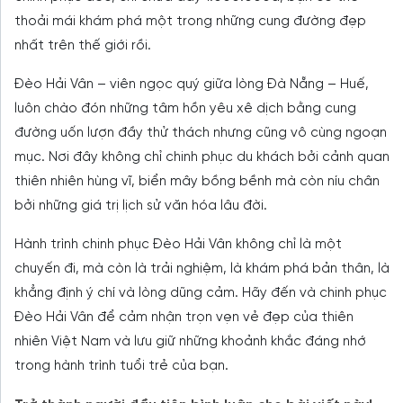
thoải mái khám phá một trong những cung đường đẹp
nhất trên thế giới rồi.
Đèo Hải Vân – viên ngọc quý giữa lòng Đà Nẵng – Huế,
luôn chào đón những tâm hồn yêu xê dịch bằng cung
đường uốn lượn đầy thử thách nhưng cũng vô cùng ngoạn
mục. Nơi đây không chỉ chinh phục du khách bởi cảnh quan
thiên nhiên hùng vĩ, biển mây bồng bềnh mà còn níu chân
bởi những giá trị lịch sử văn hóa lâu đời.
Hành trình chinh phục Đèo Hải Vân không chỉ là một
chuyến đi, mà còn là trải nghiệm, là khám phá bản thân, là
khẳng định ý chí và lòng dũng cảm. Hãy đến và chinh phục
Đèo Hải Vân để cảm nhận trọn vẹn vẻ đẹp của thiên
nhiên Việt Nam và lưu giữ những khoảnh khắc đáng nhớ
trong hành trình tuổi trẻ của bạn.