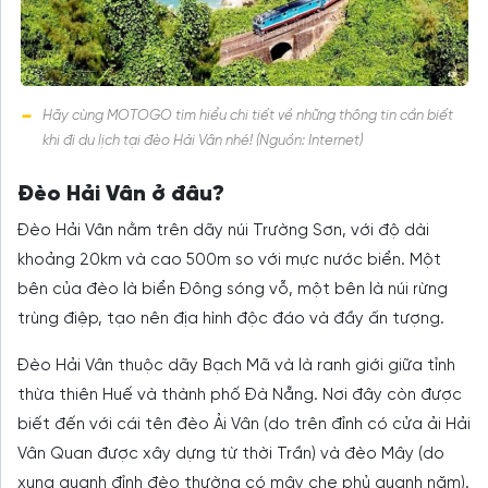
Hãy cùng MOTOGO tìm hiểu chi tiết về những thông tin cần biết
khi đi du lịch tại đèo Hải Vân nhé! (Nguồn: Internet)
Đèo Hải Vân ở đâu?
Đèo Hải Vân nằm trên dãy núi Trường Sơn, với độ dài
khoảng 20km và cao 500m so với mực nước biển. Một
bên của đèo là biển Đông sóng vỗ, một bên là núi rừng
trùng điệp, tạo nên địa hình độc đáo và đầy ấn tượng.
Đèo Hải Vân thuộc dãy Bạch Mã và là ranh giới giữa tỉnh
thừa thiên Huế và thành phố Đà Nẵng. Nơi đây còn được
biết đến với cái tên đèo Ải Vân (do trên đỉnh có cửa ải Hải
Vân Quan được xây dựng từ thời Trần) và đèo Mây (do
xung quanh đỉnh đèo thường có mây che phủ quanh năm).