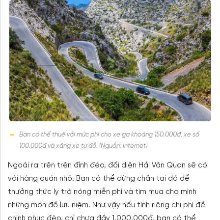
Bạn có thể thuê với mức phí cho xe ga khoảng 150.000đ, xe số
100.000đ và xăng xe tự đổ. (Nguồn: Internet)
Ngoài ra trên trên đỉnh đèo, đối diện Hải Vân Quan sẽ có
vài hàng quán nhỏ. Bạn có thể dừng chân tại đó để
thưởng thức ly trà nóng miễn phí và tìm mua cho mình
những món đồ lưu niệm. Như vậy nếu tính riêng chi phí để
chinh phục đèo, chỉ chưa đầy 1.000.000đ, bạn có thể