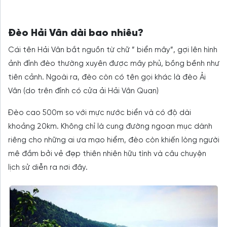
Đèo Hải Vân dài bao nhiêu?
Cái tên Hải Vân bắt nguồn từ chữ ” biển mây”, gợi lên hình
ảnh đỉnh đèo thường xuyên được mây phủ, bồng bềnh như
tiên cảnh. Ngoài ra, đèo còn có tên gọi khác là đèo Ải
Vân (do trên đỉnh có cửa ải Hải Vân Quan)
Đèo cao 500m so với mực nước biển và có độ dài
khoảng 20km. Không chỉ là cung đường ngoạn mục dành
riêng cho những ai ưa mạo hiểm, đèo còn khiến lòng người
mê đắm bởi vẻ đẹp thiên nhiên hữu tình và câu chuyện
lịch sử diễn ra nơi đây.