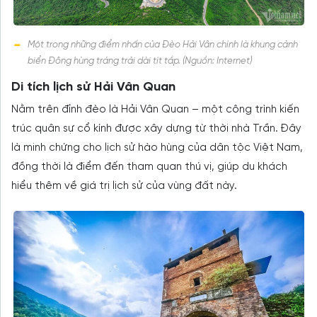
Một trong những điểm nhấn của Đèo Hải Vân chính là khung cảnh
biển Đông hùng tráng trải dài tít tắp. (Nguồn: Internet)
Di tích lịch sử Hải Vân Quan
Nằm trên đỉnh đèo là Hải Vân Quan – một công trình kiến
trúc quân sự cổ kính được xây dựng từ thời nhà Trần. Đây
là minh chứng cho lịch sử hào hùng của dân tộc Việt Nam,
đồng thời là điểm đến tham quan thú vị, giúp du khách
hiểu thêm về giá trị lịch sử của vùng đất này.