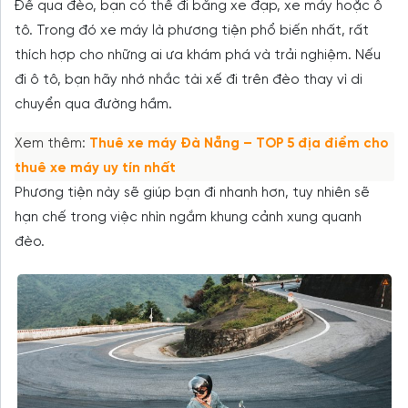
Để qua đèo, bạn có thể đi bằng xe đạp, xe máy hoặc ô
tô. Trong đó xe máy là phương tiện phổ biến nhất, rất
thích hợp cho những ai ưa khám phá và trải nghiệm. Nếu
đi ô tô, bạn hãy nhớ nhắc tài xế đi trên đèo thay vì di
chuyển qua đường hầm.
Xem thêm:
Thuê xe máy Đà Nẵng – TOP 5 địa điểm cho
thuê xe máy uy tín nhất
Phương tiện này sẽ giúp bạn đi nhanh hơn, tuy nhiên sẽ
hạn chế trong việc nhìn ngắm khung cảnh xung quanh
đèo.