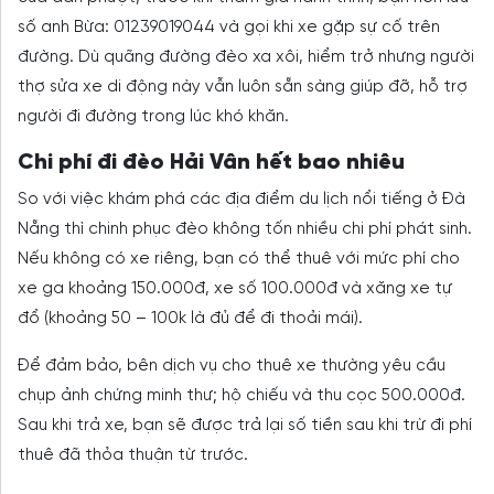
số anh Bừa: 01239019044 và gọi khi xe gặp sự cố trên
đường. Dù quãng đường đèo xa xôi, hiểm trở nhưng người
thợ sửa xe di động này vẫn luôn sẵn sàng giúp đỡ, hỗ trợ
người đi đường trong lúc khó khăn.
Chi phí đi đèo Hải Vân hết bao nhiêu
So với việc khám phá các địa điểm du lịch nổi tiếng ở Đà
Nẵng thì chinh phục đèo không tốn nhiều chi phí phát sinh.
Nếu không có xe riêng, bạn có thể thuê với mức phí cho
xe ga khoảng 150.000đ, xe số 100.000đ và xăng xe tự
đổ (khoảng 50 – 100k là đủ để đi thoải mái).
Để đảm bảo, bên dịch vụ cho thuê xe thường yêu cầu
chụp ảnh chứng minh thư; hộ chiếu và thu cọc 500.000đ.
Sau khi trả xe, bạn sẽ được trả lại số tiền sau khi trừ đi phí
thuê đã thỏa thuận từ trước.