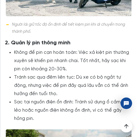
Người lái giữ tốc độ ổn định để tiết kiệm pin khi di chuyển trong
thành phố.
2. Quản lý pin thông minh
Không để pin cạn hoàn toàn: Việc xả kiệt pin thường
xuyên sẽ khiến pin nhanh chai. Tốt nhất, hãy sạc khi
pin còn khoảng 20-30%.
Tránh sạc qua đêm liên tục: Dù xe có bộ ngắt tự
động, nhưng việc để pin đầy quá lâu vẫn có thể ảnh
hưởng đến tuổi thọ.
Sạc tại nguồn điện ổn định: Tránh sử dụng ổ cắm lỏng
lẻo hoặc nguồn điện không ổn định, vì có thể gây
hỏng pin.