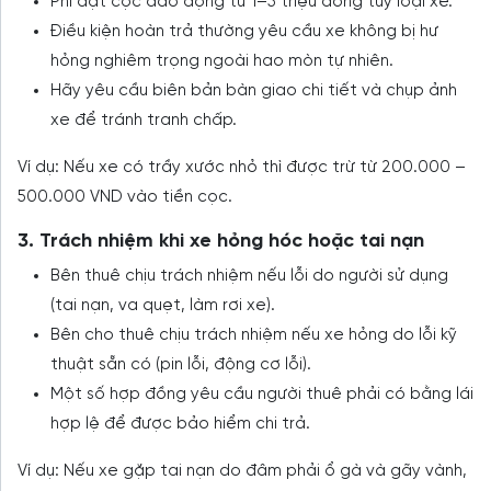
Phí đặt cọc dao động từ 1–5 triệu đồng tùy loại xe.
Điều kiện hoàn trả thường yêu cầu xe không bị hư
hỏng nghiêm trọng ngoài hao mòn tự nhiên.
Hãy yêu cầu biên bản bàn giao chi tiết và chụp ảnh
xe để tránh tranh chấp.
Ví dụ: Nếu xe có trầy xước nhỏ thì được trừ từ 200.000 –
500.000 VND vào tiền cọc.
3. Trách nhiệm khi xe hỏng hóc hoặc tai nạn
Bên thuê chịu trách nhiệm nếu lỗi do người sử dụng
(tai nạn, va quẹt, làm rơi xe).
Bên cho thuê chịu trách nhiệm nếu xe hỏng do lỗi kỹ
thuật sẵn có (pin lỗi, động cơ lỗi).
Một số hợp đồng yêu cầu người thuê phải có bằng lái
hợp lệ để được bảo hiểm chi trả.
Ví dụ: Nếu xe gặp tai nạn do đâm phải ổ gà và gãy vành,