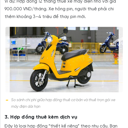
Ví dụ: Hợp đồng 12 tháng thuê xe máy điện nhỏ với giá
900.000 VND/tháng. Xe hỏng pin, người thuê phải chi
thêm khoảng 3–4 triệu để thay pin mới.
So sánh chi phí giữa hợp đồng thuê cơ bản và thuê trọn gói xe
máy điện dài hạn
3. Hợp đồng thuê kèm dịch vụ
Đây là loại hợp đồng “thiết kế riêng” theo nhu cầu. Bạn