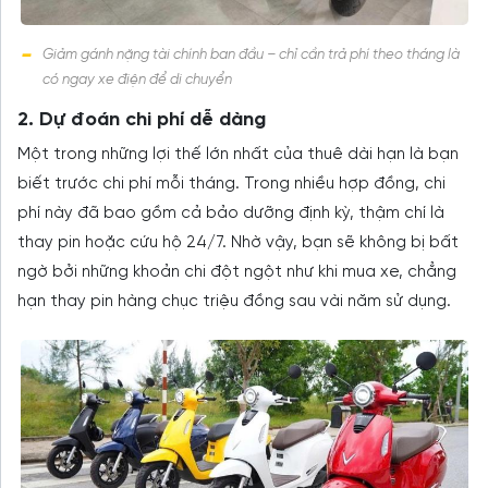
Giảm gánh nặng tài chính ban đầu – chỉ cần trả phí theo tháng là
có ngay xe điện để di chuyển
2. Dự đoán chi phí dễ dàng
Một trong những lợi thế lớn nhất của thuê dài hạn là bạn
biết trước chi phí mỗi tháng. Trong nhiều hợp đồng, chi
phí này đã bao gồm cả bảo dưỡng định kỳ, thậm chí là
thay pin hoặc cứu hộ 24/7. Nhờ vậy, bạn sẽ không bị bất
ngờ bởi những khoản chi đột ngột như khi mua xe, chẳng
hạn thay pin hàng chục triệu đồng sau vài năm sử dụng.