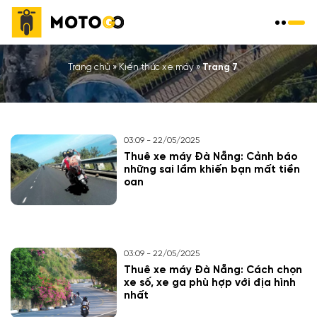
KIẾN THỨC XE MÁY
Trang chủ
»
Kiến thức xe máy
»
Trang 7
03:09 - 22/05/2025
Thuê xe máy Đà Nẵng: Cảnh báo
những sai lầm khiến bạn mất tiền
oan
03:09 - 22/05/2025
Thuê xe máy Đà Nẵng: Cách chọn
xe số, xe ga phù hợp với địa hình
nhất