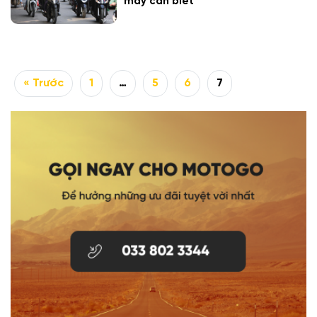
máy cần biết
« Trước
1
…
5
6
7